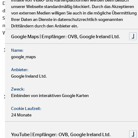
Datenschutzgrundverordnung (DSGVO), auf deren Basis wir
unserer Webseite standardmäßig blockiert. Durch das Akzeptieren
die personenbezogenen Daten verarbeiten, mit. Bitte beachten
von externen Medien willigen Sie auch in die mögliche Übermittlung
Sie, dass zusätzlich zu den Regelungen der DSGVO die
Ihrer Daten an Dienste in datenschutzrechtlich sogenannten
nationalen Datenschutzvorgaben in Ihrem bzw. unserem
Drittländern durch den Anbieter ein.
Wohn- und Sitzland gelten können.
Google Maps | Empfänger: OVB, Google Ireland Ltd.
Einwilligung (Art. 6 Abs. 1 S. 1 lit. a DSGVO)
- Die
Name:
google_maps
betroffene Person hat ihre Einwilligung in die Verarbeitung
der sie betreffenden personenbezogenen Daten für einen
Anbieter:
spezifischen Zweck oder mehrere bestimmte Zwecke
Google Ireland Ltd.
gegeben.
Zweck:
Einbinden von interaktiven Google Karten
Vertragserfüllung und vorvertragliche Anfragen (Art. 6
Abs. 1 S. 1 lit. b. DSGVO)
- Die Verarbeitung ist für die
Cookie Laufzeit:
Erfüllung eines Vertrags, dessen Vertragspartei die
24 Monate
betroffene Person ist, oder zur Durchführung
vorvertraglicher Maßnahmen erforderlich, die auf Anfrage
der betroffenen Person erfolgen.
YouTube | Empfänger: OVB, Google Ireland Ltd.