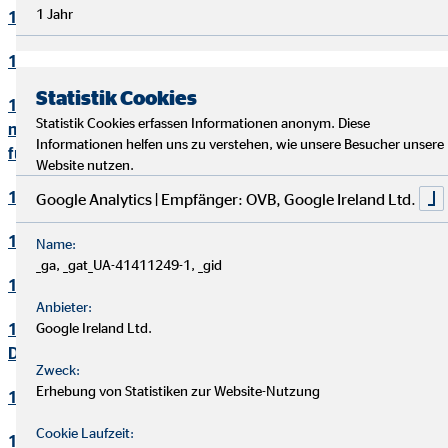
1 Jahr
10. Bewerbungsverfahren
11. Online-Marketing
Statistik Cookies
12. Informationen zum Datenschutz und rechtlich
Statistik Cookies erfassen Informationen anonym. Diese
notwendige Informationen beim Einsatz des Service "Zoom"
Informationen helfen uns zu verstehen, wie unsere Besucher unsere
für Videokonferenzen
Website nutzen.
13. Löschung von Daten
Google Analytics | Empfänger: OVB, Google Ireland Ltd.
14. Präsenzen in sozialen Netzwerken
Name:
_ga, _gat_UA-41411249-1, _gid
15. Plugins und eingebettete Funktionen sowie Inhalte
Anbieter:
16. Änderung und Aktualisierung der
Google Ireland Ltd.
Datenschutzerklärung
Zweck:
Erhebung von Statistiken zur Website-Nutzung
17. Rechte der betroffenen Personen
Cookie Laufzeit:
18. Begriffsdefinitionen