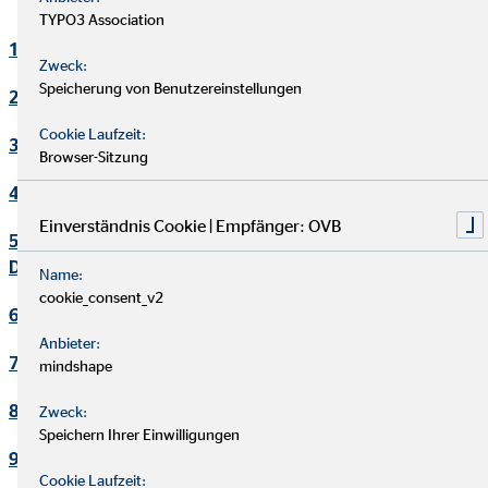
TYPO3 Association
1. Verantwortlicher
Zweck:
Speicherung von Benutzereinstellungen
2. Kontakt Datenschutzbeauftragter
Cookie Laufzeit:
3. Maßgebliche Rechtsgrundlagen
Browser-Sitzung
4. Sicherheitsmaßnahmen
Einverständnis Cookie | Empfänger: OVB
5. Übermittlung und Offenbarung von personenbezogenen
Daten
Name:
cookie_consent_v2
6. Datenverarbeitung in Drittländern
Anbieter:
7. Einsatz von Cookies
mindshape
8. Kontaktaufnahme
Zweck:
Speichern Ihrer Einwilligungen
9. Bereitstellung des Onlineangebotes und Webhosting
Cookie Laufzeit: