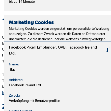
bis zu 14 Monate
1. Verantwortlicher
Marketing Cookies
Marketing Cookies werden eingesetzt, um personalisierte Werbung
anzuzeigen. Zu diesem Zweck werden die Daten an Drittanbieter
OVB Vermögensberatung AG
übermittelt, die die Besucher über die Websites hinweg verfolgen.
Michaela Talg
Facebook Pixel | Empfänger: OVB, Facebook Ireland
Generalagentin für die OVB
Ltd.
Haarer Straße 4
19273 Stapel
Name:
_fbp
Telefon: +49 38841 618977
Anbieter:
Telefax: +49 38841 618988
Facebook Ireland Ltd.
Mail:
michaela.talg@ovb.de
Nach oben
Zweck:
Verknüpfung mit Benutzerprofilen
2. Kontakt
Cookie Laufzeit: