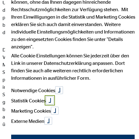
können, ohne das Ihnen dagegen hinreichende
Unternehmen die Öffentlichkeit über Art, Umfang und Zweck
Rechtsschutzmöglichkeiten zur Verfügung stehen. Mit
der von uns erhobenen, genutzten und verarbeiteten
Ihren Einwilligungen in die Statistik und Marketing Cookies
personenbezogenen Daten informieren. Ferner werden
erklären Sie sich auch damit einverstanden. Weitere
betroffene Personen mittels dieser Datenschutzerklärung über
individuelle Einstellungsmöglichkeiten und Informationen
die ihnen zustehenden Rechte aufgeklärt.
zu den eingesetzten Cookies finden Sie unter "Details
anzeigen".
Die OVB Vermögensberatung AG hat als für die Verarbeitung
Alle Cookie-Einstellungen können Sie jederzeit über den
Verantwortlicher zahlreiche technische und organisatorische
Link in unserer Datenschutzerklärung anpassen. Dort
Maßnahmen umgesetzt, um einen möglichst lückenlosen
finden Sie auch alle weiteren rechtlich erforderlichen
Schutz der über diese Internetseite verarbeiteten
Informationen in ausführlicher Form.
personenbezogenen Daten sicherzustellen. Dennoch können
internetbasierte Datenübertragungen grundsätzlich
Notwendige Cookies
Sicherheitslücken aufweisen, sodass ein absoluter Schutz nicht
Statistik Cookies
gewährleistet werden kann. Aus diesem Grund steht es jeder
betroffenen Person frei, personenbezogene Daten auch auf
Marketing Cookies
alternativen Wegen, beispielsweise telefonisch, an uns zu
Externe Medien
übermitteln.