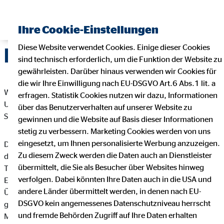
Ihre Cookie-Einstellungen
Diese Website verwendet Cookies. Einige dieser Cookies
Datenschutz
sind technisch erforderlich, um die Funktion der Website zu
gewährleisten. Darüber hinaus verwenden wir Cookies für
die wir Ihre Einwilligung nach EU-DSGVO Art.6 Abs.1 lit. a
Wir freuen uns sehr über Ihr Interesse an unserem
erfragen. Statistik Cookies nutzen wir dazu, Informationen
Unternehmen. Datenschutz hat einen besonders hohen
über das Benutzerverhalten auf unserer Website zu
Stellenwert bei der OVB Vermögensberatung AG.
gewinnen und die Website auf Basis dieser Informationen
stetig zu verbessern. Marketing Cookies werden von uns
eingesetzt, um Ihnen personalisierte Werbung anzuzeigen.
Die Verarbeitung personenbezogener Daten, beispielsweise
Zu diesem Zweck werden die Daten auch an Dienstleister
des Namens, der Anschrift, E-Mail-Adresse oder
übermittelt, die Sie als Besucher über Websites hinweg
Telefonnummer einer betroffenen Person, erfolgt stets im
verfolgen. Dabei könnten Ihre Daten auch in die USA und
Einklang mit der Datenschutz-Grundverordnung und in
andere Länder übermittelt werden, in denen nach EU-
Übereinstimmung mit den für die OVB Vermögensberatung AG
DSGVO kein angemessenes Datenschutzniveau herrscht
geltenden landesspezifischen Datenschutzbestimmungen.
und fremde Behörden Zugriff auf Ihre Daten erhalten
Mittels dieser Datenschutzerklärung möchte unser