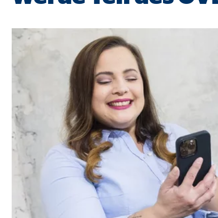
Cookie Laufzeit:
Brow
Einverständnis Cookie | Empfänger: OVB
Name:
cook
Anbieter:
min
Zweck:
Spei
Cookie Laufzeit:
1 Ja
Statistik Cookies
Statistik Cookies erfassen Informationen anonym. D
Google Analytics | Empfänger: OVB, Google I