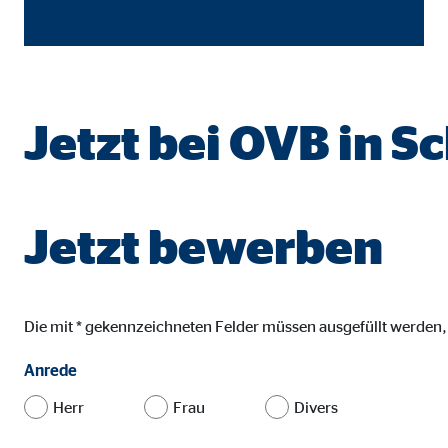
Name:
goo
Anbieter:
Goog
Zweck:
Einb
Jetzt bei OVB in S
Cookie Laufzeit:
24 
YouTube | Empfänger: OVB, Google Ireland L
Jetzt bewerben
Name:
you
Anbieter:
Goog
Zweck:
Einb
Die mit * gekennzeichneten Felder müssen ausgefüllt werden
Cookie Laufzeit:
24 
Anrede
Herr
Frau
Divers
JW Player | Empfänger: OVB, Long Tail Ad Sol