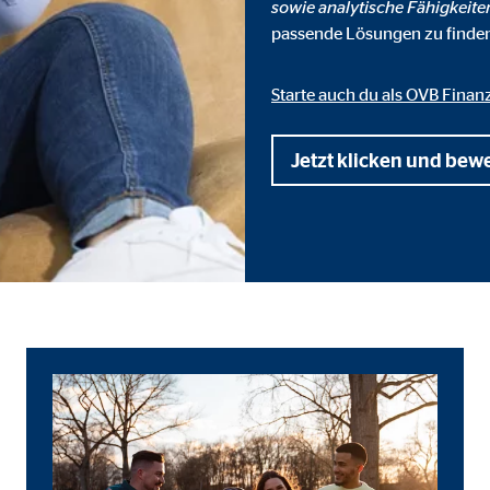
sowie analytische Fähigkeite
 _gat_UA-41411249-1, _gid
passende Lösungen zu finde
le Ireland Ltd.
bung von Statistiken zur Website-Nutzung
Starte auch du als OVB Finan
zu 14 Monate
Jetzt klicken und bew
ierte Werbung anzuzeigen. Zu diesem Zweck werden die Daten an Drittanbie
Ireland Ltd.
book Ireland Ltd.
nüpfung mit Benutzerprofilen