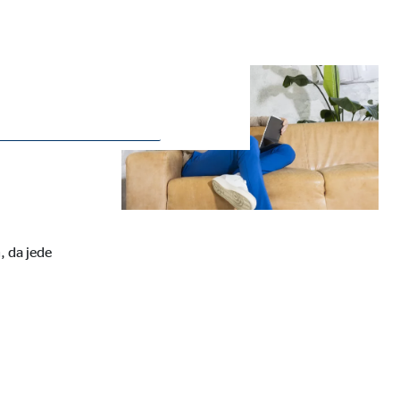
ie Deaktivierung kann die
, da jede