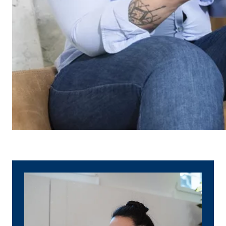
Name:
_ga,
Anbieter:
Goog
Zweck:
Erhe
Cookie Laufzeit:
bis 
Marketing Cookies
Marketing Cookies werden eingesetzt, um personalis
Besucher über die Websites hinweg verfolgen.
Facebook Pixel | Empfänger: OVB, Facebook 
Name:
_fbp
Anbieter:
Face
Zweck:
Verk