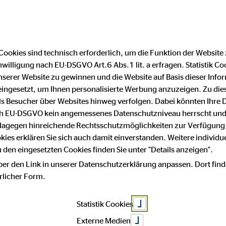
Cookies sind technisch erforderlich, um die Funktion der Website
nwilligung nach EU-DSGVO Art.6 Abs.1 lit. a erfragen. Statistik Co
Impressum
Datenschutz
serer Website zu gewinnen und die Website auf Basis dieser Infor
eingesetzt, um Ihnen personalisierte Werbung anzuzeigen. Zu di
 als Besucher über Websites hinweg verfolgen. Dabei könnten Ihre 
 mit Sicherheit
ach EU-DSGVO kein angemessenes Datenschutzniveau herrscht und
 dagegen hinreichende Rechtsschutzmöglichkeiten zur Verfügung 
okies erklären Sie sich auch damit einverstanden. Weitere individue
den eingesetzten Cookies finden Sie unter "Details anzeigen".
t!
ber den Link in unserer Datenschutzerklärung anpassen. Dort find
hrlicher Form.
Statistik Cookies
Externe Medien