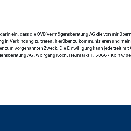
o.com, Inc.
inden von Videos
Monate
e darin ein, dass die OVB Vermögensberatung AG die von mir über
g in Verbindung zu treten, hierüber zu kommunizieren und meine
zum vorgenannten Zweck. Die Einwilligung kann jederzeit mit W
gensberatung AG, Wolfgang Koch, Heumarkt 1, 50667 Köln wide