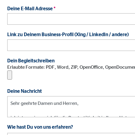
Name:
jwpl
Deine E-Mail Adresse
*
Anbieter:
Long
Zweck:
Einb
Link zu Deinem Business-Profil (Xing / LinkedIn / andere)
Cookie Laufzeit:
24 
ProvenExpert | Empfänger: OVB, Expert Sys
Dein Begleitschreiben
Name:
prov
Erlaubte Formate: PDF, Word, ZIP, OpenOffice, OpenDocume
Anbieter:
Expe
Zweck:
Dars
Deine Nachricht
Cookie Laufzeit:
30 
Vimeo
Wie hast Du von uns erfahren?
Name:
vime