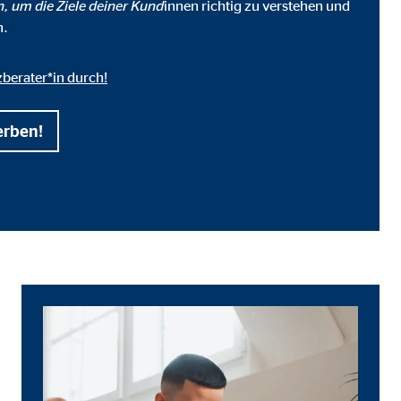
n, um die Ziele deiner Kund
innen richtig zu verstehen und
n.
zberater*in durch!
erben!
ter übermittelt, die die