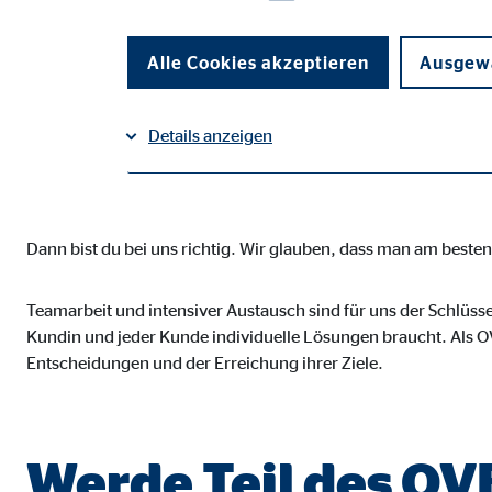
Suchst du einen Jo
Selbstbestimmung 
Alle Cookies akzeptieren
Ausgewä
Details anzeigen
vereint?
Impressum
Datenschutz
|
Notwendige Cookies
Dann bist du bei uns richtig. Wir glauben, dass man am best
Notwendige Cookies ermöglichen grundlegende Funkti
Funktion der Webseite einschränken.
Teamarbeit und intensiver Austausch sind für uns der Schlüsse
Kundin und jeder Kunde individuelle Lösungen braucht. Als OV
Benutzereinstellungen | Empfänger: OVB
Entscheidungen und der Erreichung ihrer Ziele.
Name:
fe_t
Anbieter:
TYPO
Werde Teil des O
Zweck:
Spei