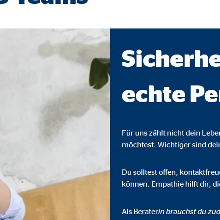
ser-Sitzung
Sicherhe
ie_consent_v2
dshape
echte Pe
chern Ihrer Einwilligungen
hr
Für uns zählt nicht dein Leb
möchtest. Wichtiger sind de
iese Informationen helfen uns zu verstehen, wie unsere Besucher unsere W
Du solltest offen, kontaktfr
können. Empathie hilft dir, 
reland Ltd.
Als Berater
in brauchst du zud