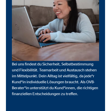
Cookie Laufzeit:
3 M
Adform | Empfänger: OVB, Adform A/S
Name:
uid,
Anbieter:
Adf
Zweck:
ad 
Cookie Laufzeit:
2 M
Bei uns findest du Sicherheit, Selbstbestimmung
und Flexibilität. Teamarbeit und Austausch stehen
im Mittelpunkt. Dein Alltag ist vielfältig, da jede*r
Externe Medien
Kund*in individuelle Lösungen braucht. Als OVB-
Inhalte von Video- und Kartenplattformen werden b
Berater*in unterstützt du Kund*innen, die richtigen
willigen Sie auch in die mögliche Übermittlung Ihre
finanziellen Entscheidungen zu treffen.
Google Maps | Empfänger: OVB, Google Irela