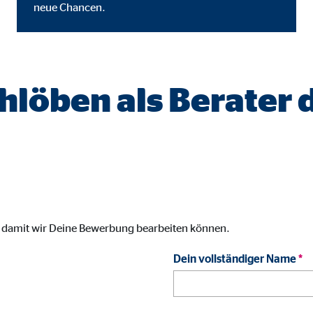
neue Chancen.
gle_maps
le Ireland Ltd.
inden von interaktiven Google Karten
chlöben als Berater
Monate
td.
tube
le Ireland Ltd.
inden von Videos
, damit wir Deine Bewerbung bearbeiten können.
Monate
Dein vollständiger Name
*
utions Inc.