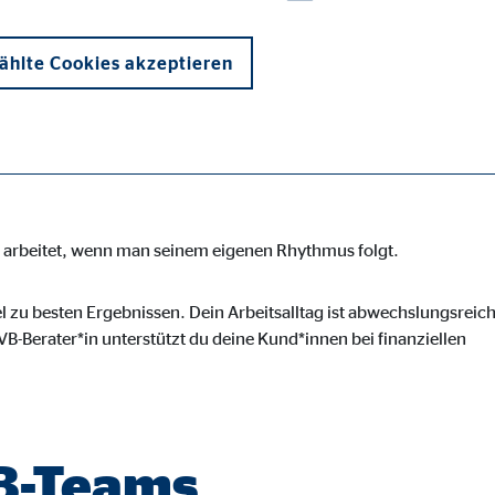
b, der Sicherheit,
und Flexibilität
hlte Cookies akzeptieren
en arbeitet, wenn man seinem eigenen Rhythmus folgt.
onen und sind für die einwandfreie Funktion der Website erforderlich. D
l zu besten Ergebnissen. Dein Arbeitsalltag ist abwechslungsreich
B-Berater*in unterstützt du deine Kund*innen bei finanziellen
ypo_user
3 Association
VB-Teams
cherung von Benutzereinstellungen