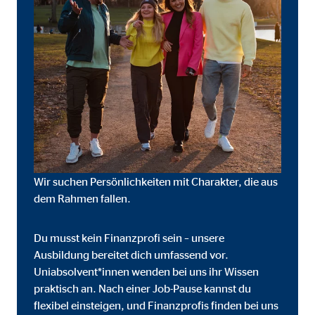
onate
 C
orm A/S
campaign
onate
Wir suchen Persönlichkeiten mit Charakter, die aus
dem Rahmen fallen.
Du musst kein Finanzprofi sein – unsere
eim Besuch unserer Webseite standardmäßig blockiert. Durch das Akzepti
Ausbildung bereitet dich umfassend vor.
r Daten an Dienste in datenschutzrechtlich sogenannten Drittländern durch 
Uniabsolvent*innen wenden bei uns ihr Wissen
praktisch an. Nach einer Job-Pause kannst du
nd Ltd.
flexibel einsteigen, und Finanzprofis finden bei uns