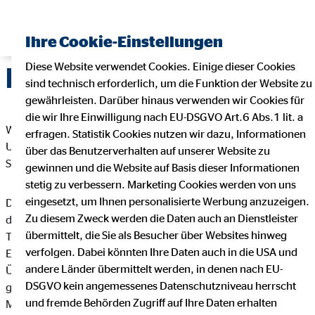
Ihre Cookie-Einstellungen
Diese Website verwendet Cookies. Einige dieser Cookies
Datenschutz
sind technisch erforderlich, um die Funktion der Website zu
gewährleisten. Darüber hinaus verwenden wir Cookies für
die wir Ihre Einwilligung nach EU-DSGVO Art.6 Abs.1 lit. a
Wir freuen uns sehr über Ihr Interesse an unserem
erfragen. Statistik Cookies nutzen wir dazu, Informationen
Unternehmen. Datenschutz hat einen besonders hohen
über das Benutzerverhalten auf unserer Website zu
Stellenwert bei der OVB Vermögensberatung AG.
gewinnen und die Website auf Basis dieser Informationen
stetig zu verbessern. Marketing Cookies werden von uns
eingesetzt, um Ihnen personalisierte Werbung anzuzeigen.
Die Verarbeitung personenbezogener Daten, beispielsweise
Zu diesem Zweck werden die Daten auch an Dienstleister
des Namens, der Anschrift, E-Mail-Adresse oder
übermittelt, die Sie als Besucher über Websites hinweg
Telefonnummer einer betroffenen Person, erfolgt stets im
verfolgen. Dabei könnten Ihre Daten auch in die USA und
Einklang mit der Datenschutz-Grundverordnung und in
andere Länder übermittelt werden, in denen nach EU-
Übereinstimmung mit den für die OVB Vermögensberatung AG
DSGVO kein angemessenes Datenschutzniveau herrscht
geltenden landesspezifischen Datenschutzbestimmungen.
und fremde Behörden Zugriff auf Ihre Daten erhalten
Mittels dieser Datenschutzerklärung möchte unser