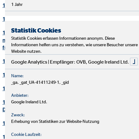
1 Jahr
10. Bewerbungsverfahren
11. Online-Marketing
Statistik Cookies
12. Informationen zum Datenschutz und rechtlich
Statistik Cookies erfassen Informationen anonym. Diese
notwendige Informationen beim Einsatz des Service "Zoom"
Informationen helfen uns zu verstehen, wie unsere Besucher unsere
für Videokonferenzen
Website nutzen.
13. Löschung von Daten
Google Analytics | Empfänger: OVB, Google Ireland Ltd.
14. Präsenzen in sozialen Netzwerken
Name:
_ga, _gat_UA-41411249-1, _gid
15. Plugins und eingebettete Funktionen sowie Inhalte
Anbieter:
16. Änderung und Aktualisierung der
Google Ireland Ltd.
Datenschutzerklärung
Zweck:
Erhebung von Statistiken zur Website-Nutzung
17. Rechte der betroffenen Personen
Cookie Laufzeit:
18. Begriffsdefinitionen