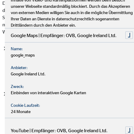
Datenschutzgrundverordnung (DSGVO), auf deren Basis wir
unserer Webseite standardmäßig blockiert. Durch das Akzeptieren
die personenbezogenen Daten verarbeiten, mit. Bitte beachten
von externen Medien willigen Sie auch in die mögliche Übermittlung
Sie, dass zusätzlich zu den Regelungen der DSGVO die
Ihrer Daten an Dienste in datenschutzrechtlich sogenannten
nationalen Datenschutzvorgaben in Ihrem bzw. unserem
Drittländern durch den Anbieter ein.
Wohn- und Sitzland gelten können.
Google Maps | Empfänger: OVB, Google Ireland Ltd.
Einwilligung (Art. 6 Abs. 1 S. 1 lit. a DSGVO)
- Die
Name:
google_maps
betroffene Person hat ihre Einwilligung in die Verarbeitung
der sie betreffenden personenbezogenen Daten für einen
Anbieter:
spezifischen Zweck oder mehrere bestimmte Zwecke
Google Ireland Ltd.
gegeben.
Zweck:
Einbinden von interaktiven Google Karten
Vertragserfüllung und vorvertragliche Anfragen (Art. 6
Abs. 1 S. 1 lit. b. DSGVO)
- Die Verarbeitung ist für die
Cookie Laufzeit:
Erfüllung eines Vertrags, dessen Vertragspartei die
24 Monate
betroffene Person ist, oder zur Durchführung
vorvertraglicher Maßnahmen erforderlich, die auf Anfrage
der betroffenen Person erfolgen.
YouTube | Empfänger: OVB, Google Ireland Ltd.