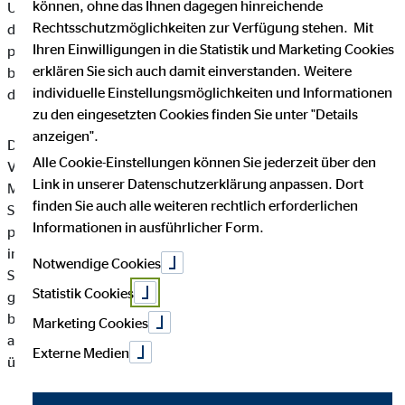
können, ohne das Ihnen dagegen hinreichende
Unternehmen die Öffentlichkeit über Art, Umfang und Zweck
Rechtsschutzmöglichkeiten zur Verfügung stehen. Mit
der von uns erhobenen, genutzten und verarbeiteten
Ihren Einwilligungen in die Statistik und Marketing Cookies
personenbezogenen Daten informieren. Ferner werden
erklären Sie sich auch damit einverstanden. Weitere
betroffene Personen mittels dieser Datenschutzerklärung über
individuelle Einstellungsmöglichkeiten und Informationen
die ihnen zustehenden Rechte aufgeklärt.
zu den eingesetzten Cookies finden Sie unter "Details
anzeigen".
Die OVB Vermögensberatung AG hat als für die Verarbeitung
Alle Cookie-Einstellungen können Sie jederzeit über den
Verantwortlicher zahlreiche technische und organisatorische
Link in unserer Datenschutzerklärung anpassen. Dort
Maßnahmen umgesetzt, um einen möglichst lückenlosen
finden Sie auch alle weiteren rechtlich erforderlichen
Schutz der über diese Internetseite verarbeiteten
Informationen in ausführlicher Form.
personenbezogenen Daten sicherzustellen. Dennoch können
internetbasierte Datenübertragungen grundsätzlich
Notwendige Cookies
Sicherheitslücken aufweisen, sodass ein absoluter Schutz nicht
Statistik Cookies
gewährleistet werden kann. Aus diesem Grund steht es jeder
betroffenen Person frei, personenbezogene Daten auch auf
Marketing Cookies
alternativen Wegen, beispielsweise telefonisch, an uns zu
Externe Medien
übermitteln.