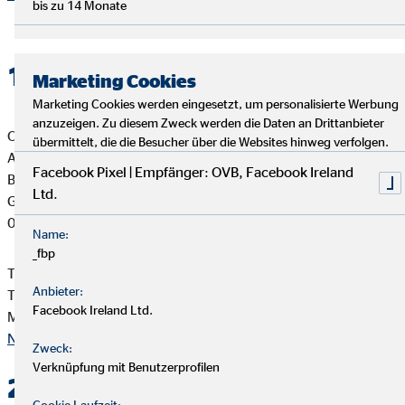
bis zu 14 Monate
1. Verantwortlicher
Marketing Cookies
Marketing Cookies werden eingesetzt, um personalisierte Werbung
anzuzeigen. Zu diesem Zweck werden die Daten an Drittanbieter
OVB Vermögensberatung AG
übermittelt, die die Besucher über die Websites hinweg verfolgen.
Alfred Koppe
Facebook Pixel | Empfänger: OVB, Facebook Ireland
Bezirksdirektor für die OVB
Ltd.
Gröben 34
07646 Schlöben
Name:
_fbp
Telefon: +49 36428 55455
Anbieter:
Telefax: +49 36428 55466
Facebook Ireland Ltd.
Mail:
koppe@ovb.de
Nach oben
Zweck:
Verknüpfung mit Benutzerprofilen
2. Kontakt
Cookie Laufzeit: