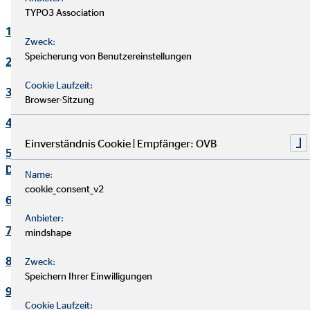
TYPO3 Association
1. Verantwortlicher
Zweck:
Speicherung von Benutzereinstellungen
2. Kontakt Datenschutzbeauftragter
Cookie Laufzeit:
3. Maßgebliche Rechtsgrundlagen
Browser-Sitzung
4. Sicherheitsmaßnahmen
Einverständnis Cookie | Empfänger: OVB
5. Übermittlung und Offenbarung von personenbezogenen
Daten
Name:
cookie_consent_v2
6. Datenverarbeitung in Drittländern
Anbieter:
7. Einsatz von Cookies
mindshape
8. Kontaktaufnahme
Zweck:
Speichern Ihrer Einwilligungen
9. Bereitstellung des Onlineangebotes und Webhosting
Cookie Laufzeit: