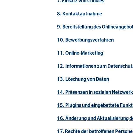
7. Einsatz von Cookies
Name:
_ga,
Anbieter:
Goog
8. Kontaktaufnahme
Zweck:
Erhe
9. Bereitstellung des Onlineangeb
Cookie Laufzeit:
bis 
10. Bewerbungsverfahren
11. Online-Marketing
Marketing Cookies
12. Informationen zum Datenschutz
Marketing Cookies werden eingesetzt, um personalis
Besucher über die Websites hinweg verfolgen.
13. Löschung von Daten
14. Präsenzen in sozialen Netzwer
Facebook Pixel | Empfänger: OVB, Facebook 
15. Plugins und eingebettete Funkt
Name:
_fbp
Anbieter:
Face
16. Änderung und Aktualisierung d
Zweck:
Verk
17. Rechte der betroffenen Person