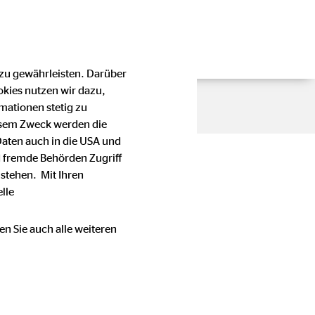
 zu gewährleisten. Darüber
okies nutzen wir dazu,
mationen stetig zu
esem Zweck werden die
Daten auch in die USA und
 fremde Behörden Zugriff
stehen. Mit Ihren
lle
en Sie auch alle weiteren
en Stellenwert bei der OVB
e oder Telefonnummer einer
immung mit den für die OVB