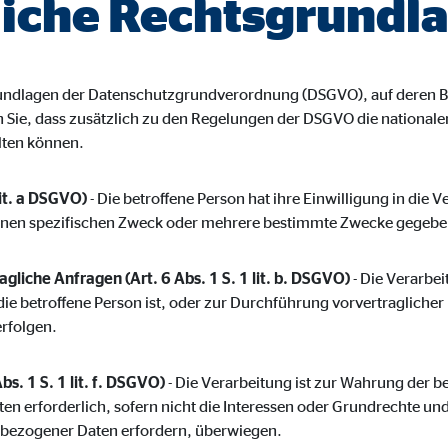
iche Rechtsgrundl
ayer
Tail Ad Solutions Inc.
inden von Videos
grundlagen der Datenschutzgrundverordnung (DSGVO), auf deren B
Monate
en Sie, dass zusätzlich zu den Regelungen der DSGVO die nationa
lten können.
tems AG
lit. a DSGVO)
- Die betroffene Person hat ihre Einwilligung in die 
enexpert
inen spezifischen Zweck oder mehrere bestimmte Zwecke gegebe
rt Systems AG
gliche Anfragen (Art. 6 Abs. 1 S. 1 lit. b. DSGVO)
- Die Verarbeit
tellung des Bewertungssiegel
die betroffene Person ist, oder zur Durchführung vorvertragliche
erfolgen.
Tage
bs. 1 S. 1 lit. f. DSGVO)
- Die Verarbeitung ist zur Wahrung der b
ten erforderlich, sofern nicht die Interessen oder Grundrechte un
nbezogener Daten erfordern, überwiegen.
oplayer