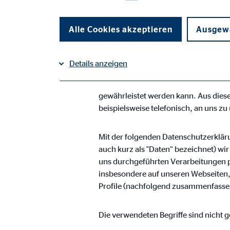
Vermögensberatung AG geltenden lan
Unternehmen die Öffentlichkeit übe
Alle Cookies akzeptieren
Ausgewä
Daten informieren. Ferner werden bet
Die OVB Vermögensberatung AG hat al
Details anzeigen
umgesetzt, um einen möglichst lücken
Dennoch können internetbasierte Dat
Impressum
gewährleistet werden kann. Aus diese
Datenschutz
|
Notwendige Cookies
beispielsweise telefonisch, an uns zu
Notwendige Cookies ermöglichen grundlegende Funkti
Funktion der Webseite einschränken.
Mit der folgenden Datenschutzerklär
auch kurz als "Daten“ bezeichnet) wi
uns durchgeführten Verarbeitungen 
Benutzereinstellungen | Empfänger: OVB
insbesondere auf unseren Webseiten, 
Name:
Profile (nachfolgend zusammenfassen
fe_t
Anbieter:
TYPO
Die verwendeten Begriffe sind nicht g
Zweck:
Spei