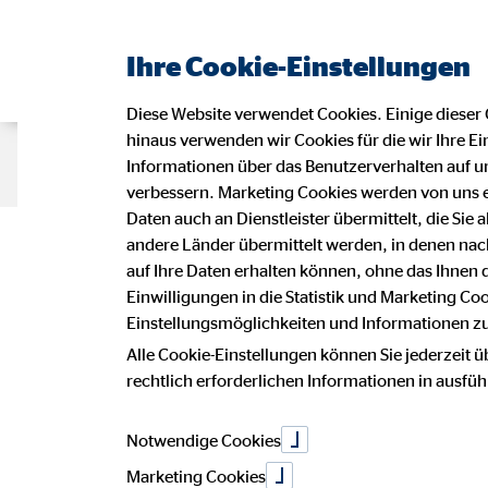
Ihre Cookie-Einstellungen
Diese Website verwendet Cookies. Einige dieser 
hinaus verwenden wir Cookies für die wir Ihre Ei
Beraterseite
Karriere bei OVB
D
Informationen über das Benutzerverhalten auf un
verbessern. Marketing Cookies werden von uns 
Daten auch an Dienstleister übermittelt, die Sie
Datensc
andere Länder übermittelt werden, in denen n
auf Ihre Daten erhalten können, ohne das Ihnen
Einwilligungen in die Statistik und Marketing Co
Einstellungsmöglichkeiten und Informationen zu 
Alle Cookie-Einstellungen können Sie jederzeit ü
Wir freuen uns sehr über Ihr Intere
rechtlich erforderlichen Informationen in ausfü
Vermögensberatung AG.
Notwendige Cookies
Die Verarbeitung personenbezogener 
betroffenen Person, erfolgt stets i
Marketing Cookies