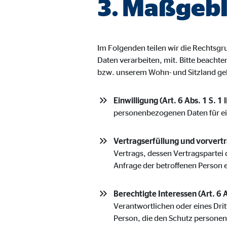
3. Maßgebl
Name:
jwpl
Anbieter:
Long
Zweck:
Einb
Im Folgenden teilen wir die Rechts
Cookie Laufzeit:
24 
Daten verarbeiten, mit. Bitte beacht
bzw. unserem Wohn- und Sitzland ge
ProvenExpert | Empfänger: OVB, Expert Sys
Einwilligung (Art. 6 Abs. 1 S. 1 
Name:
prov
personenbezogenen Daten für e
Anbieter:
Expe
Vertragserfüllung und vorvertra
Zweck:
Dars
Vertrags, dessen Vertragspartei 
Anfrage der betroffenen Person 
Cookie Laufzeit:
30 
Berechtigte Interessen (Art. 6 A
Vimeo
Verantwortlichen oder eines Drit
Person, die den Schutz persone
Name:
vime