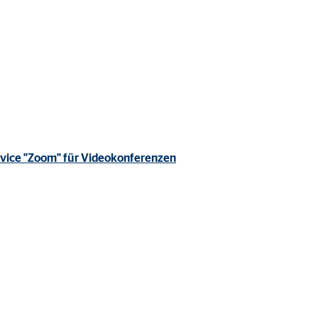
rvice "Zoom" für Videokonferenzen
ter übermittelt, die die