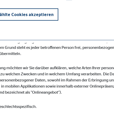
desspezifischen Datenschutzbestimmungen. Mittels dieser Dat
r Art, Umfang und Zweck der von uns erhobenen, genutzten und 
hlte Cookies akzeptieren
roffene Personen mittels dieser Datenschutzerklärung über die i
s für die Verarbeitung Verantwortlicher zahlreiche technische
losen Schutz der über diese Internetseite verarbeiteten persone
enübertragungen grundsätzlich Sicherheitslücken aufweisen, soda
m Grund steht es jeder betroffenen Person frei, personenbezogen
 übermitteln.
onen und sind für die einwandfreie Funktion der Website erforderlich. D
ung möchten wir Sie darüber aufklären, welche Arten Ihrer pers
r zu welchen Zwecken und in welchem Umfang verarbeiten. Die Dat
personenbezogener Daten, sowohl im Rahmen der Erbringung uns
in mobilen Applikationen sowie innerhalb externer Onlinepräsenz
d bezeichnet als "Onlineangebot“).
ypo_user
3 Association
eschlechtsspezifisch.
cherung von Benutzereinstellungen