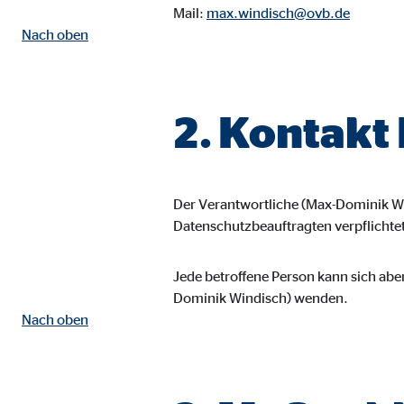
Mail:
max.windisch@ovb.de
Name:
goo
Nach oben
Anbieter:
Goog
Zweck:
Einb
2. Kontakt
Cookie Laufzeit:
24 
YouTube | Empfänger: OVB, Google Ireland L
Der Verantwortliche (Max-Dominik Wi
Name:
you
Datenschutzbeauftragten verpflichtet
Anbieter:
Goog
Jede betroffene Person kann sich abe
Zweck:
Einb
Dominik Windisch) wenden.
Cookie Laufzeit:
24 
Nach oben
JW Player | Empfänger: OVB, Long Tail Ad Sol