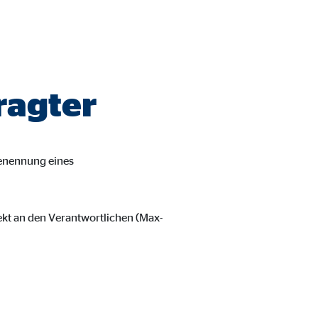
ragter
Benennung eines
ekt an den Verantwortlichen (Max-