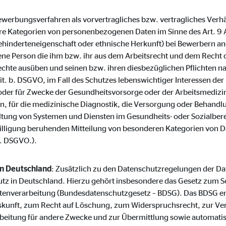
o.com, Inc.
(Bewerbungsverfahren als vorvertragliches bzw. vertragliches Verh
inden von Videos
 Kategorien von personenbezogenen Daten im Sinne des Art. 9 
hinderteneigenschaft oder ethnische Herkunft) bei Bewerbern an
Monate
ene Person die ihm bzw. ihr aus dem Arbeitsrecht und dem Recht d
chte ausüben und seinen bzw. ihren diesbezüglichen Pflichten 
lit. b. DSGVO, im Fall des Schutzes lebenswichtiger Interessen d
 oder für Zwecke der Gesundheitsvorsorge oder der Arbeitsmedizin,
ten, für die medizinische Diagnostik, die Versorgung oder Behand
ltung von Systemen und Diensten im Gesundheits- oder Sozialberei
inwilligung beruhenden Mitteilung von besonderen Kategorien von D
a. DSGVO.).
in Deutschland
: Zusätzlich zu den Datenschutzregelungen der 
tz in Deutschland. Hierzu gehört insbesondere das Gesetz zum S
tenverarbeitung (Bundesdatenschutzgesetz – BDSG). Das BDSG en
skunft, zum Recht auf Löschung, zum Widerspruchsrecht, zur Ve
beitung für andere Zwecke und zur Übermittlung sowie automati