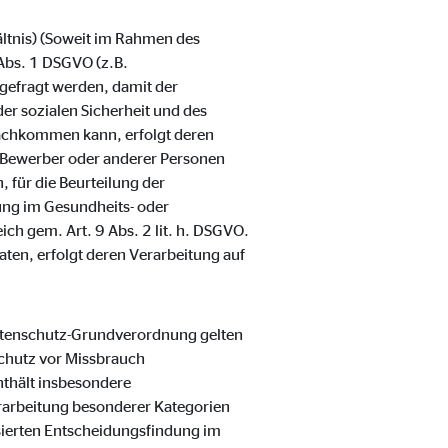
ältnis) (Soweit im Rahmen des
Abs. 1 DSGVO (z.B.
gefragt werden, damit der
er sozialen Sicherheit und des
nachkommen kann, erfolgt deren
er Bewerber oder anderer Personen
 für die Beurteilung der
lung im Gesundheits- oder
ch gem. Art. 9 Abs. 2 lit. h. DSGVO.
aten, erfolgt deren Verarbeitung auf
Datenschutz-Grundverordnung gelten
chutz vor Missbrauch
thält insbesondere
rarbeitung besonderer Kategorien
sierten Entscheidungsfindung im