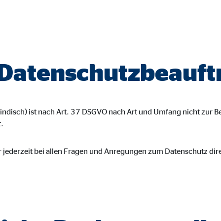
gle_maps
le Ireland Ltd.
inden von interaktiven Google Karten
 Datenschutzbeauft
Monate
td.
ndisch) ist nach Art. 37 DSGVO nach Art und Umfang nicht zur 
tube
.
le Ireland Ltd.
r jederzeit bei allen Fragen und Anregungen zum Datenschutz dir
inden von Videos
Monate
utions Inc.