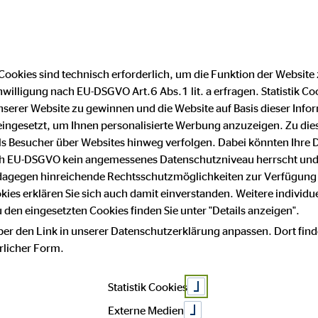
Cookies sind technisch erforderlich, um die Funktion der Website
nwilligung nach EU-DSGVO Art.6 Abs.1 lit. a erfragen. Statistik Co
atenschutz
Impressum
serer Website zu gewinnen und die Website auf Basis dieser Infor
eingesetzt, um Ihnen personalisierte Werbung anzuzeigen. Zu di
 als Besucher über Websites hinweg verfolgen. Dabei könnten Ihre 
hutz
ach EU-DSGVO kein angemessenes Datenschutzniveau herrscht und
 dagegen hinreichende Rechtsschutzmöglichkeiten zur Verfügung 
okies erklären Sie sich auch damit einverstanden. Weitere individue
den eingesetzten Cookies finden Sie unter "Details anzeigen".
ber den Link in unserer Datenschutzerklärung anpassen. Dort find
sse an unserem Unternehmen. Datenschutz hat einen besonders hoh
hrlicher Form.
Statistik Cookies
Daten, beispielsweise des Namens, der Anschrift, E-Mail-Adress
m Einklang mit der Datenschutz-Grundverordnung und in Übereinst
Externe Medien