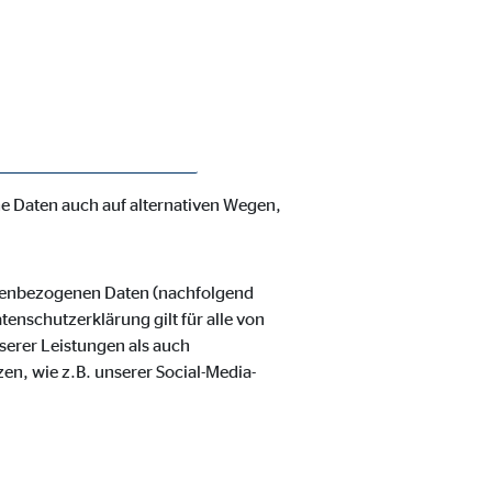
enschutzerklärung möchte unser
verarbeiteten personenbezogenen
hnen zustehenden Rechte aufgeklärt.
 und organisatorische Maßnahmen
nbezogenen Daten sicherzustellen.
ss ein absoluter Schutz nicht
e Daten auch auf alternativen Wegen,
ie Deaktivierung kann die
onenbezogenen Daten (nachfolgend
enschutzerklärung gilt für alle von
erer Leistungen als auch
en, wie z.B. unserer Social-Media-