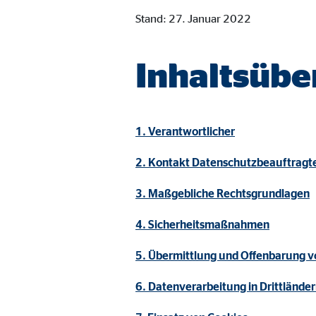
Cookie Laufzeit:
Brow
Stand: 27. Januar 2022
Einverständnis Cookie | Empfänger: OVB
Inhaltsübe
Name:
cook
Anbieter:
min
1. Verantwortlicher
Zweck:
Spei
2. Kontakt Datenschutzbeauftragt
Cookie Laufzeit:
1 Ja
3. Maßgebliche Rechtsgrundlagen
Statistik Cookies
4. Sicherheitsmaßnahmen
Statistik Cookies erfassen Informationen anonym. D
5. Übermittlung und Offenbarung 
6. Datenverarbeitung in Drittlände
Google Analytics | Empfänger: OVB, Google I