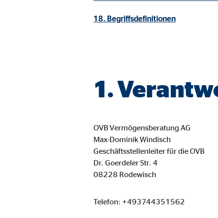
Cookie Laufzeit:
3 M
18. Begriffsdefinitionen
Adform | Empfänger: OVB, Adform A/S
Name:
uid,
Anbieter:
Adf
1. Verantw
Zweck:
ad 
Cookie Laufzeit:
2 M
OVB Vermögensberatung AG
Max-Dominik Windisch
Geschäftsstellenleiter für die OVB
Externe Medien
Dr. Goerdeler Str. 4
Inhalte von Video- und Kartenplattformen werden b
08228 Rodewisch
willigen Sie auch in die mögliche Übermittlung Ihre
Telefon: +493744351562
Google Maps | Empfänger: OVB, Google Irela