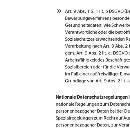
Anbieter:
Vime
Art. 9 Abs. 1 S. 1 lit. b DSGVO 
Zweck:
Einb
Bewerbungsverfahrens besondere
Gesundheitsdaten, wie Schwerbe
Cookie Laufzeit:
24 
Verantwortliche oder die betroff
Sozialschutzes erwachsenden Re
Verarbeitung nach Art. 9 Abs. 2 
gem. Art. 9 Abs. 2 lit. c. DSGVO
Arbeitsfähigkeit des Beschäftig
Sozialbereich oder für die Verwa
Im Fall einer auf freiwilliger E
Grundlage von Art. 9 Abs. 2 lit. 
Nationale Datenschutzregelungen 
nationale Regelungen zum Datenschu
personenbezogener Daten bei der Da
Spezialregelungen zum Recht auf Au
personenbezogener Daten, zur Verar