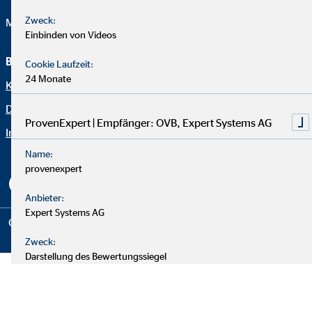
Zweck:
Mail:
max.windisch@ovb.de
Einbinden von Videos
Beraterseite
Rechtliche Hinweise
Cookie Laufzeit:
24 Monate
Karriere bei OVB
Datenschutz
Datenschutz
Erklärung zur Barrierefreiheit
ProvenExpert | Empfänger: OVB, Expert Systems AG
Impressum
Netiquette
Name:
Cookie-Einstellungen
provenexpert
Anbieter:
Expert Systems AG
Copyright © 2026 by OVB Vermögensberatung AG | All Rights
Reserved
Zweck:
Darstellung des Bewertungssiegel
Cookie Laufzeit:
30 Tage