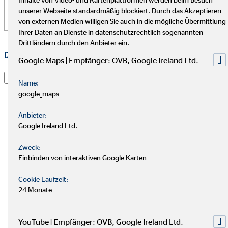
unserer Webseite standardmäßig blockiert. Durch das Akzeptieren
von externen Medien willigen Sie auch in die mögliche Übermittlung
Ihrer Daten an Dienste in datenschutzrechtlich sogenannten
Drittländern durch den Anbieter ein.
Datenschutz
*
Google Maps | Empfänger: OVB, Google Ireland Ltd.
Ich habe die
Datenschutzerklärung
gelesen und willige
Name:
darin ein, dass die OVB Vermögensberatung AG die von
google_maps
mir übermittelten Informationen und Kontaktdaten
dazu verwendet, um mit mir anlässlich meiner Anfrage
Anbieter:
in Verbindung zu treten, hierüber zu kommunizieren
Google Ireland Ltd.
und meine Anfrage zu bearbeiten. Dies gilt
insbesondere für die Verwendung der E-Mail-Adresse
Zweck:
Einbinden von interaktiven Google Karten
und der Telefonnummer zum vorgenannten Zweck. Die
Einwilligung kann jederzeit mit Wirkung für die Zukunft
Cookie Laufzeit:
per E-Mail an
dsb@ovb.de
oder per Post an den
24 Monate
Datenschutzbeauftragten von OVB Vermögensberatung
AG, Wolfgang Koch, Heumarkt 1, 50667 Köln
widerrufen werden.
YouTube | Empfänger: OVB, Google Ireland Ltd.