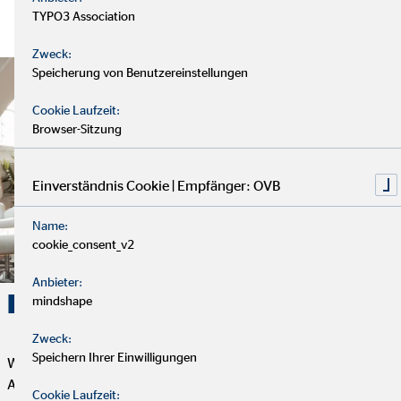
TYPO3 Association
Zweck:
Speicherung von Benutzereinstellungen
Cookie Laufzeit:
Browser-Sitzung
Einverständnis Cookie | Empfänger: OVB
Name:
cookie_consent_v2
Anbieter:
Karriere. Erfolg. OVB.
mindshape
Zweck:
Speichern Ihrer Einwilligungen
Wenn du Flexibilität, Selbstbestimmung und eine erfüllende
Aufgabe mit Sinn und Zweck suchst, dann ist die Tätigkeit als
Cookie Laufzeit: