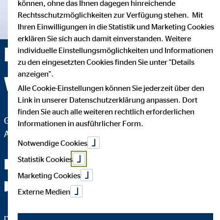
können, ohne das Ihnen dagegen hinreichende
Rechtsschutzmöglichkeiten zur Verfügung stehen. Mit
Ihren Einwilligungen in die Statistik und Marketing Cookies
erklären Sie sich auch damit einverstanden. Weitere
Max-Dominik
individuelle Einstellungsmöglichkeiten und Informationen
zu den eingesetzten Cookies finden Sie unter "Details
anzeigen".
Windisch — Rodewisch
Alle Cookie-Einstellungen können Sie jederzeit über den
Link in unserer Datenschutzerklärung anpassen. Dort
finden Sie auch alle weiteren rechtlich erforderlichen
Geschäftsstellenleiter für die OVB Vermögensberatung
Informationen in ausführlicher Form.
AG
Notwendige Cookies
Statistik Cookies
Fachchinesisch werden Sie
Marketing Cookies
bei mir nicht hören.
Externe Medien
Das wichtigste an einer guten Finanzberatung ist, dass Sie