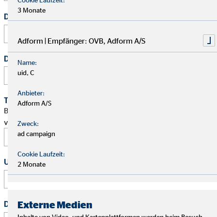
3 Monate
Deine E-Mail Adresse
*
Adform | Empfänger: OVB, Adform A/S
Deine Telefonnummer
Name:
uid, C
Anbieter:
Terminwunsch
Adform A/S
Bitte schlage mir einen Termin für ein persönliches Gespräch
vor.
Zweck:
ad campaign
Cookie Laufzeit:
Uhrzeit
2 Monate
:
Externe Medien
Deine Nachricht
*
Inhalte von Video- und Kartenplattformen werden beim Besuch