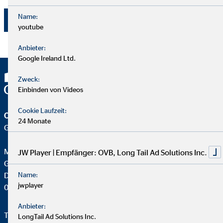
Name:
Jetzt absenden
youtube
Anbieter:
Google Ireland Ltd.
Zweck:
Einbinden von Videos
Cookie Laufzeit:
OVB Vermögensberatung AG
24 Monate
Geschäftsstelle | Rodewisch
Max-Dominik Windisch
JW Player | Empfänger: OVB, Long Tail Ad Solutions Inc.
Geschäftsstellenleiter für die OVB
Dr. Goerdeler Str. 4
Name:
jwplayer
08228 Rodewisch
Anbieter:
Telefon:
+493744351562
LongTail Ad Solutions Inc.