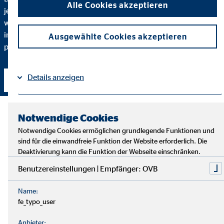
Alle Cookies akzeptieren
jeden Schritt verstehen. Darum erkläre ich Ihnen bis ins Detail,
warum ich eine bestimmte Finanzlösung empfehle und
inwiefern diese zu Ihnen und Ihren individuellen Bedürfnissen
Ausgewählte Cookies akzeptieren
passt.
Details anzeigen
Kontakt aufnehmen
Impressum
Datenschutz
|
Notwendige Cookies
Notwendige Cookies ermöglichen grundlegende Funktionen und
sind für die einwandfreie Funktion der Website erforderlich. Die
Deaktivierung kann die Funktion der Webseite einschränken.
Benutzereinstellungen | Empfänger: OVB
Name:
fe_typo_user
Anbieter: