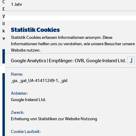
OVB Finanzberater*in genau das Richtige für dich. Dein
1 Jahr
Engagement bestimmt, wie weit du bei uns kommen kannst.
Wenn du genug von einem langweiligen 9-to-5 Job hast und
lieber selbstständig arbeiten möchtest, aber trotzdem mit
Statistik Cookies
kompetenten und freundlichen Kollegen zusammenarbeiten
Statistik Cookies erfassen Informationen anonym. Diese
willst, dann bist du hier genau richtig.
Informationen helfen uns zu verstehen, wie unsere Besucher unsere
Website nutzen.
Hier klicken und bewerben!
Google Analytics | Empfänger: OVB, Google Ireland Ltd.
Name:
Max-Dominik Windisch
_ga, _gat_UA-41411249-1, _gid
Geschäftsstellenleiter für die OVB
Anbieter:
Vermögensberatung AG
Google Ireland Ltd.
Zweck:
Dr. Goerdeler Str. 4
Erhebung von Statistiken zur Website-Nutzung
08228 Rodewisch
Cookie Laufzeit: