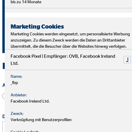
+493744351562
bis zu 14 Monate
+491704959575
max.windisch@ovb.de
Marketing Cookies
Besuchen Sie mich auf
Marketing Cookies werden eingesetzt, um personalisierte Werbung
anzuzeigen. Zu diesem Zweck werden die Daten an Drittanbieter
übermittelt, die die Besucher über die Websites hinweg verfolgen.
Facebook Pixel | Empfänger: OVB, Facebook Ireland
Ltd.
Kontakt zu OVB in Rodewisch
Name:
_fbp
Anrede
Anbieter:
Herr
Frau
Divers
Facebook Ireland Ltd.
Zweck:
Dein vollständiger Name
*
Verknüpfung mit Benutzerprofilen
Cookie Laufzeit: