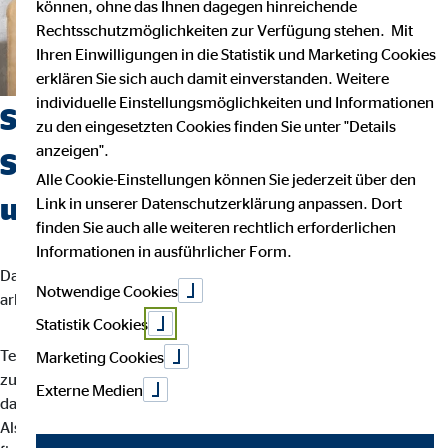
können, ohne das Ihnen dagegen hinreichende
Rechtsschutzmöglichkeiten zur Verfügung stehen. Mit
Ihren Einwilligungen in die Statistik und Marketing Cookies
erklären Sie sich auch damit einverstanden. Weitere
individuelle Einstellungsmöglichkeiten und Informationen
Suchst du einen Job, der
zu den eingesetzten Cookies finden Sie unter "Details
anzeigen".
Sicherheit, Selbstbestimmung
Alle Cookie-Einstellungen können Sie jederzeit über den
und Flexibilität vereint?
Link in unserer Datenschutzerklärung anpassen. Dort
finden Sie auch alle weiteren rechtlich erforderlichen
Informationen in ausführlicher Form.
Dann bist du bei uns richtig. Wir glauben, dass man am besten
Notwendige Cookies
arbeitet, wenn man seinem eigenen Rhythmus folgt.
Statistik Cookies
Teamarbeit und intensiver Austausch sind für uns der Schlüssel
Marketing Cookies
zu besten Ergebnissen. Dein Arbeitsalltag ist abwechslungsreich,
Externe Medien
da jede Kundin und jeder Kunde individuelle Lösungen braucht.
Als OVB-Berater*in unterstützt du deine Kund*innen bei