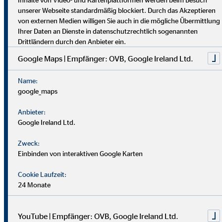
dich umfassend vor. Uniabsolvent*innen wenden bei uns ihr
unserer Webseite standardmäßig blockiert. Durch das Akzeptieren
Wissen praktisch an. Nach einer Job-Pause kannst du flexibel
von externen Medien willigen Sie auch in die mögliche Übermittlung
einsteigen, und Finanzprofis finden bei uns neue Chancen.
Ihrer Daten an Dienste in datenschutzrechtlich sogenannten
Drittländern durch den Anbieter ein.
Google Maps | Empfänger: OVB, Google Ireland Ltd.
Name:
google_maps
Anbieter:
Google Ireland Ltd.
Zweck:
Einbinden von interaktiven Google Karten
Cookie Laufzeit:
24 Monate
YouTube | Empfänger: OVB, Google Ireland Ltd.