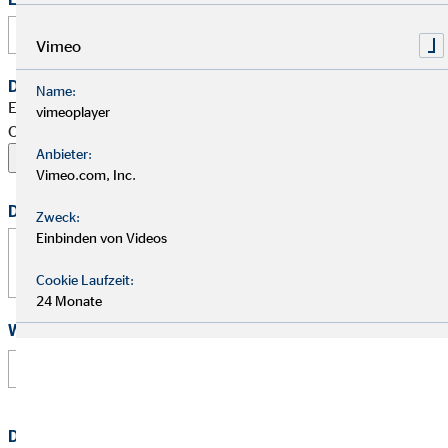
Vimeo
Dein Begleitschreiben
Name:
Erlaubte Formate: PDF, Word, ZIP, OpenOffice,
vimeoplayer
OpenDocument, JPG, PNG, BMP | Maximal 20 MB
Anbieter:
Vimeo.com, Inc.
Deine Nachricht
Zweck:
Einbinden von Videos
Cookie Laufzeit:
24 Monate
Wie hast Du von uns erfahren?
Datenschutz
*