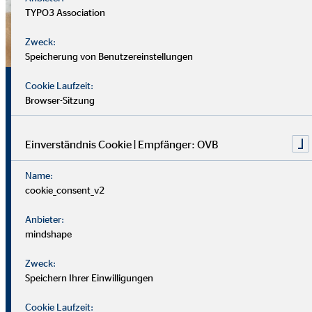
TYPO3 Association
Zweck:
Speicherung von Benutzereinstellungen
Sicherheit, Chancen und
Cookie Laufzeit:
Browser-Sitzung
echte Perspektiven
Einverständnis Cookie | Empfänger: OVB
Für uns zählt nicht dein Lebenslauf, sondern wer du bist und
Name:
was du erreichen möchtest. Wichtiger sind deine
cookie_consent_v2
zwischenmenschlichen und persönlichen Stärken.
Anbieter:
Du solltest offen, kontaktfreudig und freundlich auftreten
mindshape
und klar kommunizieren können. Empathie hilft dir, dich in
Zweck:
Kund*innen hineinzuversetzen.
Speichern Ihrer Einwilligungen
Als Berater
in brauchst du zudem eine gute Struktur, den
Cookie Laufzeit: