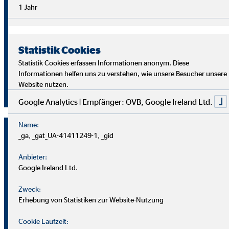
Überblick im Arbeitsalltag sowie analytische Fähigkeiten,
1 Jahr
um die Ziele deiner Kund
innen richtig zu verstehen und
passende Lösungen zu finden.
Statistik Cookies
Starte auch du als OVB Finanzberater*in durch!
Statistik Cookies erfassen Informationen anonym. Diese
Informationen helfen uns zu verstehen, wie unsere Besucher unsere
Website nutzen.
Jetzt klicken und bewerben!
Google Analytics | Empfänger: OVB, Google Ireland Ltd.
Name:
_ga, _gat_UA-41411249-1, _gid
Anbieter:
Google Ireland Ltd.
Zweck:
Erhebung von Statistiken zur Website-Nutzung
Cookie Laufzeit: