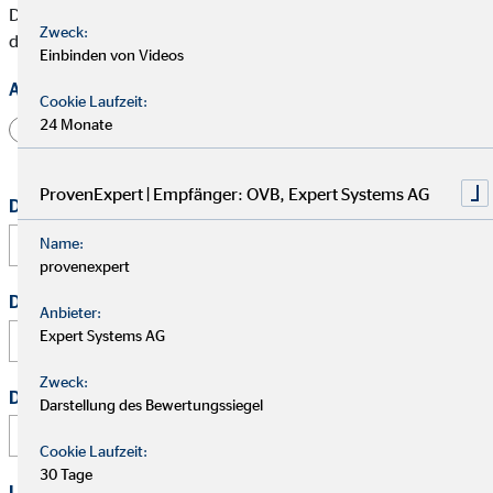
Die mit * gekennzeichneten Felder müssen ausgefüllt werden,
Zweck:
damit wir Deine Bewerbung bearbeiten können.
Einbinden von Videos
Anrede
Cookie Laufzeit:
24 Monate
Herr
Frau
Divers
ProvenExpert | Empfänger: OVB, Expert Systems AG
Dein vollständiger Name
*
Name:
provenexpert
Deine E-Mail Adresse
*
Anbieter:
Expert Systems AG
Zweck:
Deine Telefonnummer
Darstellung des Bewertungssiegel
Cookie Laufzeit:
30 Tage
Link zu Deinem Business-Profil (Xing / LinkedIn / andere)