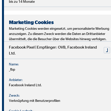
bis zu 14 Monate
Marketing Cookies
Marketing Cookies werden eingesetzt, um personalisierte Werbung
anzuzeigen. Zu diesem Zweck werden die Daten an Drittanbieter
übermittelt, die die Besucher über die Websites hinweg verfolgen.
Facebook Pixel | Empfänger: OVB, Facebook Ireland
Ltd.
Bei uns findest du Sicherheit, Selbstbestimmung und
Flexibilität. Teamarbeit und Austausch stehen im
Name:
Mittelpunkt. Dein Alltag ist vielfältig, da jede*r Kund*in
_fbp
individuelle Lösungen braucht. Als OVB-Berater*in
unterstützt du Kund*innen, die richtigen finanziellen
Anbieter:
Entscheidungen zu treffen.
Facebook Ireland Ltd.
Zweck:
Verknüpfung mit Benutzerprofilen
Cookie Laufzeit: