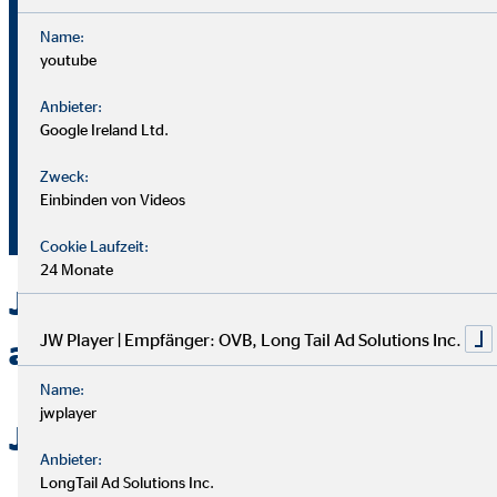
Name:
youtube
Bei OVB gibt es keine Grenzen: Unser Karriereplan bietet
gleiche Chancen für alle.
Anbieter:
Google Ireland Ltd.
Du durchläufst einen strukturierten Plan mit
Zweck:
Aufstiegsmöglichkeiten durch Ausbildung und Praxis.
Einbinden von Videos
Unterstützung bekommst du von deinem Team und deiner
Führungskraft.
Cookie Laufzeit:
24 Monate
Jetzt bei OVB in Osnabrück
JW Player | Empfänger: OVB, Long Tail Ad Solutions Inc.
als Berater durchstarten
Name:
jwplayer
Jetzt bewerben
Anbieter:
LongTail Ad Solutions Inc.