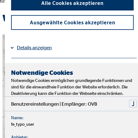
finanziellen Entscheidungen und der Erreichung ihrer Ziele.
Alle Cookies akzeptieren
Werde Teil des OVB-Teams
Ausgewählte Cookies akzeptieren
Details anzeigen
Impressum
Datenschutz
|
Notwendige Cookies
Notwendige Cookies ermöglichen grundlegende Funktionen und
sind für die einwandfreie Funktion der Website erforderlich. Die
Deaktivierung kann die Funktion der Webseite einschränken.
Benutzereinstellungen | Empfänger: OVB
Name:
fe_typo_user
Anbieter: