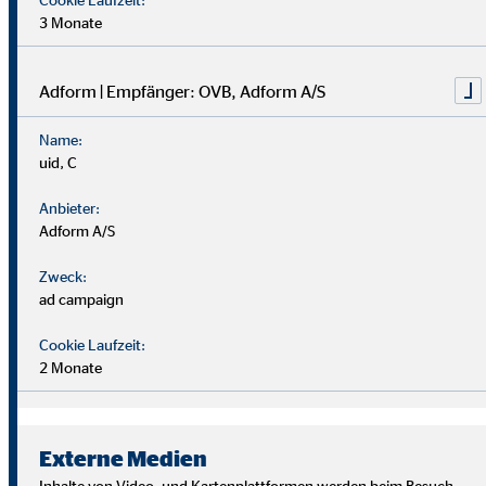
3 Monate
Adform | Empfänger: OVB, Adform A/S
Name:
uid, C
Anbieter:
Adform A/S
Zweck:
ad campaign
Cookie Laufzeit:
2 Monate
Wir suchen Persönlichkeiten mit Charakter, die aus dem
Rahmen fallen.
Externe Medien
Du musst kein Finanzprofi sein – unsere Ausbildung bereitet
Inhalte von Video- und Kartenplattformen werden beim Besuch