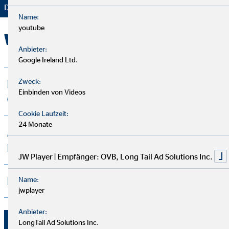
Danke für Ihr Vertrauen – wir bleiben dran!
Name:
youtube
Was unsere Kunden berichten
Anbieter:
Google Ireland Ltd.
Zweck:
Du überzeugst durch deine Kompetenz,
Einbinden von Videos
Offenheit und Ehrlichkeit.
Cookie Laufzeit:
24 Monate
Ausgezeichnete Arbeit, ausführliche
Beratung und Hilfe in jedem Moment
JW Player | Empfänger: OVB, Long Tail Ad Solutions Inc.
Name:
Ein guter Freund und Finanzberater
jwplayer
Anbieter:
Stephan Udich
LongTail Ad Solutions Inc.