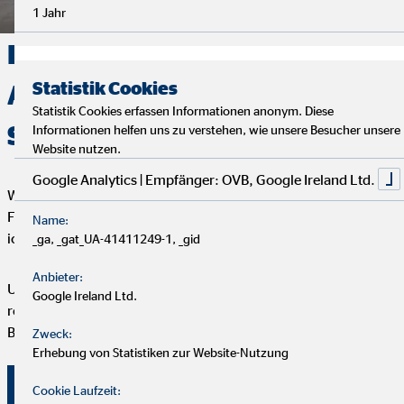
1 Jahr
Deine Finanzen, Dein Weg:
Statistik Cookies
Analyse, Beratung und
Statistik Cookies erfassen Informationen anonym. Diese
Service
Informationen helfen uns zu verstehen, wie unsere Besucher unsere
Website nutzen.
Google Analytics | Empfänger: OVB, Google Ireland Ltd.
Wir starten mit einem entspannten Analysegespräch, um deine
Finanzen und Ziele kennenzulernen. Anschließend präsentiere
Name:
ich dir maßgeschneiderte Finanzlösungen.
_ga, _gat_UA-41411249-1, _gid
Anbieter:
Um deine Finanzplanung aktuell zu halten, bieten wir
Google Ireland Ltd.
regelmäßige Servicegespräche an. Vertrauen und persönliche
Betreuung stehen bei uns an erster Stelle.
Zweck:
Erhebung von Statistiken zur Website-Nutzung
Überzeuge dich selbst von unserer Beratung!
Cookie Laufzeit: