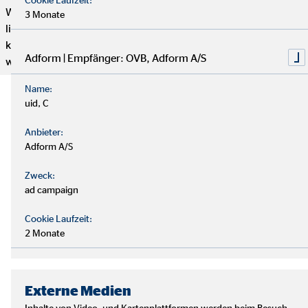
Wenn du genug von einem langweiligen 9-to-5 Job hast und
3 Monate
lieber selbstständig arbeiten möchtest, aber trotzdem mit
kompetenten und freundlichen Kollegen zusammenarbeiten
Adform | Empfänger: OVB, Adform A/S
willst, dann bist du hier genau richtig.
Name:
uid, C
Anbieter:
Adform A/S
Zweck:
ad campaign
Cookie Laufzeit:
2 Monate
Externe Medien
Inhalte von Video- und Kartenplattformen werden beim Besuch