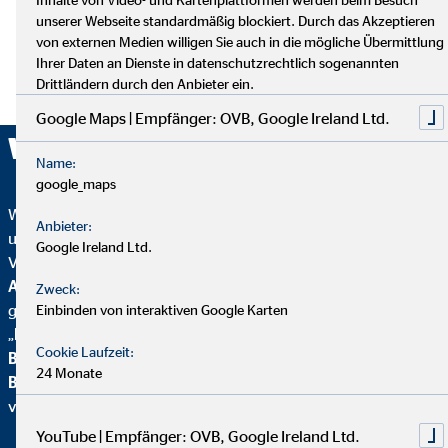
unserer Webseite standardmäßig blockiert. Durch das Akzeptieren
von externen Medien willigen Sie auch in die mögliche Übermittlung
Ihrer Daten an Dienste in datenschutzrechtlich sogenannten
Drittländern durch den Anbieter ein.
Google Maps | Empfänger: OVB, Google Ireland Ltd.
Wir sind ausgezeichnet!
Name:
google_maps
Wir wurden mehrfach ausgezeichnet – ein starkes Zeichen für
Anbieter:
unser Engagement in Qualität, Fairness und Nachhaltigkeit.
Google Ireland Ltd.
Von
Focus Mone
y
wurden wir für
Top
Altersvorsorgeberatung und als fairster Finanzvertrieb
Zweck:
geehrt. Zusätzlich erhielten wir vom
Handelsblatt
das
Einbinden von interaktiven Google Karten
„
FairCompany“-
Siegel, bewertet durch das
Institut für
Cookie Laufzeit:
Beschäftigung und Employability (IBE
). Als Teil der
24 Monate
Brancheninitiative Nachhaltigkeit
setzen wir uns aktiv für
verantwortungsvolle Beratung ein.
YouTube | Empfänger: OVB, Google Ireland Ltd.