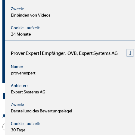
Regionaldirektor für die OVB
Zweck:
Vermögensberatung AG
Einbinden von Videos
Cookie Laufzeit:
Iburger Str. 225
24 Monate
49082 Osnabrück
+49 541 2028613
ProvenExpert | Empfänger: OVB, Expert Systems AG
+49 173 5744725
Name:
sudich@ovb.de
provenexpert
Anbieter:
Expert Systems AG
Kontakt zu OVB in Osnabrück
Zweck:
Darstellung des Bewertungssiegel
Anrede
Cookie Laufzeit:
Herr
Frau
Divers
30 Tage