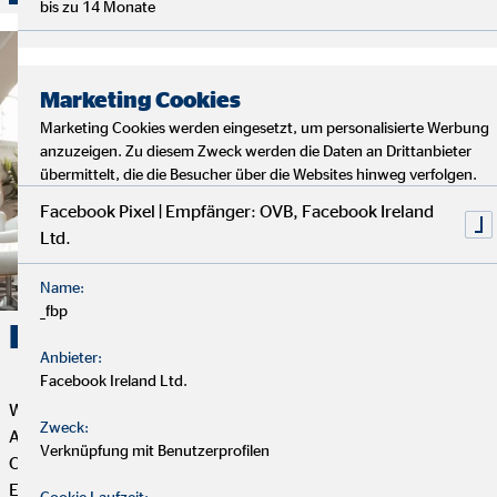
bis zu 14 Monate
Marketing Cookies
Marketing Cookies werden eingesetzt, um personalisierte Werbung
anzuzeigen. Zu diesem Zweck werden die Daten an Drittanbieter
übermittelt, die die Besucher über die Websites hinweg verfolgen.
Facebook Pixel | Empfänger: OVB, Facebook Ireland
Ltd.
Name:
_fbp
Karriere. Erfolg. OVB.
Anbieter:
Facebook Ireland Ltd.
Wenn du Flexibilität, Selbstbestimmung und eine erfüllende
Zweck:
Aufgabe mit Sinn und Zweck suchst, dann ist die Tätigkeit als
Verknüpfung mit Benutzerprofilen
OVB Finanzberater*in genau das Richtige für dich. Dein
Engagement bestimmt, wie weit du bei uns kommen kannst.
Cookie Laufzeit: