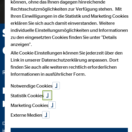
können, ohne das Ihnen dagegen hinreichende
Rechtsschutzmöglichkeiten zur Verfügung stehen. Mit
Ihren Einwilligungen in die Statistik und Marketing Cookies
erklären Sie sich auch damit einverstanden. Weitere
Stephan Udich —
individuelle Einstellungsmöglichkeiten und Informationen
zu den eingesetzten Cookies finden Sie unter "Details
anzeigen".
Osnabrück
Alle Cookie-Einstellungen können Sie jederzeit über den
Link in unserer Datenschutzerklärung anpassen. Dort
finden Sie auch alle weiteren rechtlich erforderlichen
Regionaldirektor für die OVB Vermögensberatung AG
Informationen in ausführlicher Form.
Notwendige Cookies
Fachchinesisch werden Sie
Statistik Cookies
bei mir nicht hören.
Marketing Cookies
Externe Medien
Das wichtigste an einer guten Finanzberatung ist, dass Sie
jeden Schritt verstehen. Darum erkläre ich Ihnen bis ins Detail,