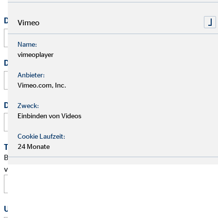
Dein vollständiger Name
*
Vimeo
Name:
vimeoplayer
Deine E-Mail Adresse
*
Anbieter:
Vimeo.com, Inc.
Deine Telefonnummer
Zweck:
Einbinden von Videos
Cookie Laufzeit:
24 Monate
Terminwunsch
Bitte schlage mir einen Termin für ein persönliches Gespräch
vor.
Uhrzeit