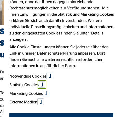
können, ohne das Ihnen dagegen hinreichende
Rechtsschutzmöglichkeiten zur Verfügung stehen. Mit
Ihren Einwilligungen in die Statistik und Marketing Cookies
erklären Sie sich auch damit einverstanden. Weitere
individuelle Einstellungsmöglichkeiten und Informationen
Suchst du einen Job, der
zu den eingesetzten Cookies finden Sie unter "Details
anzeigen".
Sicherheit, Selbstbestimmung
Alle Cookie-Einstellungen können Sie jederzeit über den
und Flexibilität vereint?
Link in unserer Datenschutzerklärung anpassen. Dort
finden Sie auch alle weiteren rechtlich erforderlichen
Informationen in ausführlicher Form.
Dann bist du bei uns richtig. Wir glauben, dass man am besten
Notwendige Cookies
arbeitet, wenn man seinem eigenen Rhythmus folgt.
Statistik Cookies
Teamarbeit und intensiver Austausch sind für uns der Schlüssel
Marketing Cookies
zu besten Ergebnissen. Dein Arbeitsalltag ist abwechslungsreich,
Externe Medien
da jede Kundin und jeder Kunde individuelle Lösungen braucht.
Als OVB-Berater*in unterstützt du deine Kund*innen bei