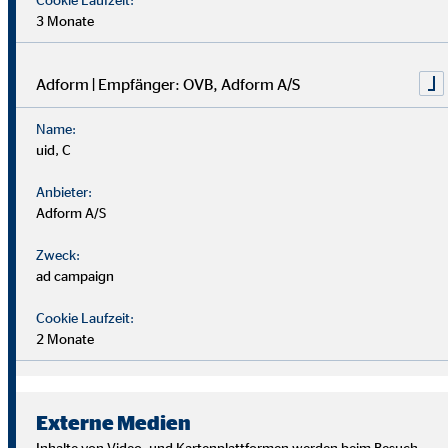
3 Monate
Adform | Empfänger: OVB, Adform A/S
Name:
uid, C
Anbieter:
Adform A/S
Zweck:
ad campaign
Cookie Laufzeit:
2 Monate
Wir suchen Persönlichkeiten mit Charakter, die aus dem
Rahmen fallen.
Externe Medien
Du musst kein Finanzprofi sein – unsere Ausbildung bereitet
Inhalte von Video- und Kartenplattformen werden beim Besuch