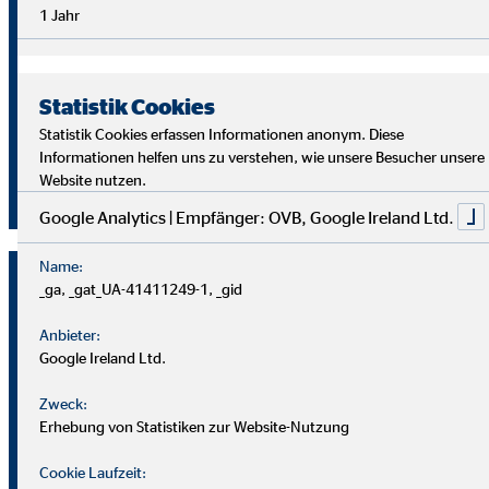
Überblick im Arbeitsalltag sowie analytische Fähigkeiten,
1 Jahr
um die Ziele deiner Kund
innen richtig zu verstehen und
passende Lösungen zu finden.
Statistik Cookies
Starte auch du als OVB Finanzberater*in durch!
Statistik Cookies erfassen Informationen anonym. Diese
Informationen helfen uns zu verstehen, wie unsere Besucher unsere
Website nutzen.
Jetzt klicken und bewerben!
Google Analytics | Empfänger: OVB, Google Ireland Ltd.
Name:
_ga, _gat_UA-41411249-1, _gid
Anbieter:
Google Ireland Ltd.
Zweck:
Erhebung von Statistiken zur Website-Nutzung
Cookie Laufzeit: