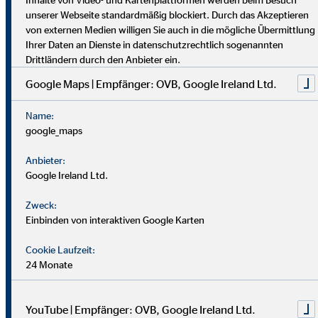
dich umfassend vor. Uniabsolvent*innen wenden bei uns ihr
unserer Webseite standardmäßig blockiert. Durch das Akzeptieren
Wissen praktisch an. Nach einer Job-Pause kannst du flexibel
von externen Medien willigen Sie auch in die mögliche Übermittlung
einsteigen, und Finanzprofis finden bei uns neue Chancen.
Ihrer Daten an Dienste in datenschutzrechtlich sogenannten
Drittländern durch den Anbieter ein.
Google Maps | Empfänger: OVB, Google Ireland Ltd.
Name:
google_maps
Anbieter:
Google Ireland Ltd.
Zweck:
Einbinden von interaktiven Google Karten
Cookie Laufzeit:
24 Monate
YouTube | Empfänger: OVB, Google Ireland Ltd.