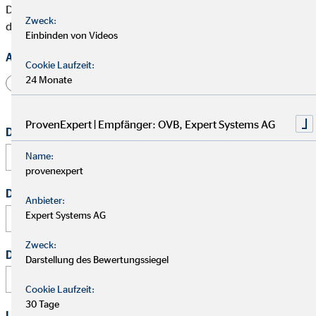
Die mit * gekennzeichneten Felder müssen ausgefüllt werden,
Zweck:
damit wir Deine Bewerbung bearbeiten können.
Einbinden von Videos
Anrede
Cookie Laufzeit:
24 Monate
Herr
Frau
Divers
ProvenExpert | Empfänger: OVB, Expert Systems AG
Dein vollständiger Name
*
Name:
provenexpert
Deine E-Mail Adresse
*
Anbieter:
Expert Systems AG
Zweck:
Deine Telefonnummer
Darstellung des Bewertungssiegel
Cookie Laufzeit:
30 Tage
Link zu Deinem Business-Profil (Xing / LinkedIn / andere)