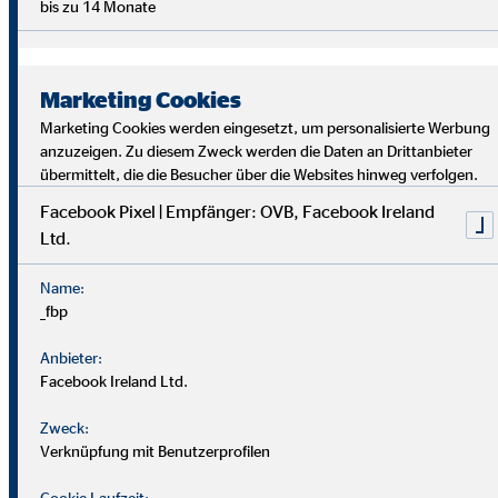
bis zu 14 Monate
Marketing Cookies
Marketing Cookies werden eingesetzt, um personalisierte Werbung
anzuzeigen. Zu diesem Zweck werden die Daten an Drittanbieter
übermittelt, die die Besucher über die Websites hinweg verfolgen.
Facebook Pixel | Empfänger: OVB, Facebook Ireland
Ltd.
Bei uns findest du Sicherheit, Selbstbestimmung und
Flexibilität. Teamarbeit und Austausch stehen im
Name:
Mittelpunkt. Dein Alltag ist vielfältig, da jede*r Kund*in
_fbp
individuelle Lösungen braucht. Als OVB-Berater*in
unterstützt du Kund*innen, die richtigen finanziellen
Anbieter:
Entscheidungen zu treffen.
Facebook Ireland Ltd.
Zweck:
Verknüpfung mit Benutzerprofilen
Cookie Laufzeit: