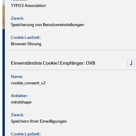
TYPO3 Association
Zweck:
Speicherung von Benutzereinstellungen
Sicherheit, Chancen und
Cookie Laufzeit:
Browser-Sitzung
echte Perspektiven
Einverständnis Cookie | Empfänger: OVB
Für uns zählt nicht dein Lebenslauf, sondern wer du bist und
Name:
was du erreichen möchtest. Wichtiger sind deine
cookie_consent_v2
zwischenmenschlichen und persönlichen Stärken.
Anbieter:
Du solltest offen, kontaktfreudig und freundlich auftreten
mindshape
und klar kommunizieren können. Empathie hilft dir, dich in
Zweck:
Kund*innen hineinzuversetzen.
Speichern Ihrer Einwilligungen
Als Berater
in brauchst du zudem eine gute Struktur, den
Cookie Laufzeit: