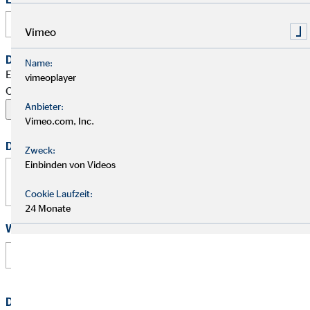
Vimeo
Dein Begleitschreiben
Name:
Erlaubte Formate: PDF, Word, ZIP, OpenOffice,
vimeoplayer
OpenDocument, JPG, PNG, BMP | Maximal 20 MB
Anbieter:
Vimeo.com, Inc.
Deine Nachricht
Zweck:
Einbinden von Videos
Cookie Laufzeit:
24 Monate
Wie hast Du von uns erfahren?
Datenschutz
*