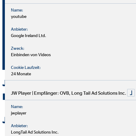
Name:
youtube
Bei OVB gibt es keine Grenzen: Unser Karriereplan bietet
gleiche Chancen für alle.
Anbieter:
Google Ireland Ltd.
Du durchläufst einen strukturierten Plan mit
Zweck:
Aufstiegsmöglichkeiten durch Ausbildung und Praxis.
Einbinden von Videos
Unterstützung bekommst du von deinem Team und deiner
Führungskraft.
Cookie Laufzeit:
24 Monate
Jetzt bei OVB in Wittmund als
JW Player | Empfänger: OVB, Long Tail Ad Solutions Inc.
Berater durchstarten
Name:
jwplayer
Jetzt bewerben
Anbieter:
LongTail Ad Solutions Inc.