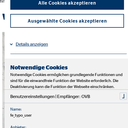
finanziellen Entscheidungen und der Erreichung ihrer Ziele.
Alle Cookies akzeptieren
Werde Teil des OVB-Teams
Ausgewählte Cookies akzeptieren
Details anzeigen
Impressum
Datenschutz
|
Notwendige Cookies
Notwendige Cookies ermöglichen grundlegende Funktionen und
sind für die einwandfreie Funktion der Website erforderlich. Die
Deaktivierung kann die Funktion der Webseite einschränken.
Benutzereinstellungen | Empfänger: OVB
Name:
fe_typo_user
Anbieter: