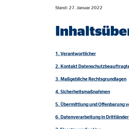
Cookie Laufzeit:
Brow
Stand: 27. Januar 2022
Einverständnis Cookie | Empfänger: OVB
Inhaltsübe
Name:
cook
Anbieter:
min
1. Verantwortlicher
Zweck:
Spei
2. Kontakt Datenschutzbeauftragt
Cookie Laufzeit:
1 Ja
3. Maßgebliche Rechtsgrundlagen
Statistik Cookies
4. Sicherheitsmaßnahmen
Statistik Cookies erfassen Informationen anonym. D
5. Übermittlung und Offenbarung 
6. Datenverarbeitung in Drittlände
Google Analytics | Empfänger: OVB, Google I