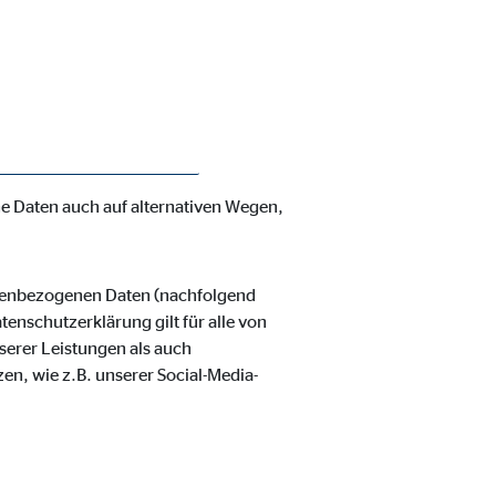
enschutzerklärung möchte unser
verarbeiteten personenbezogenen
hnen zustehenden Rechte aufgeklärt.
 und organisatorische Maßnahmen
nbezogenen Daten sicherzustellen.
ss ein absoluter Schutz nicht
e Daten auch auf alternativen Wegen,
ie Deaktivierung kann die
onenbezogenen Daten (nachfolgend
enschutzerklärung gilt für alle von
erer Leistungen als auch
en, wie z.B. unserer Social-Media-