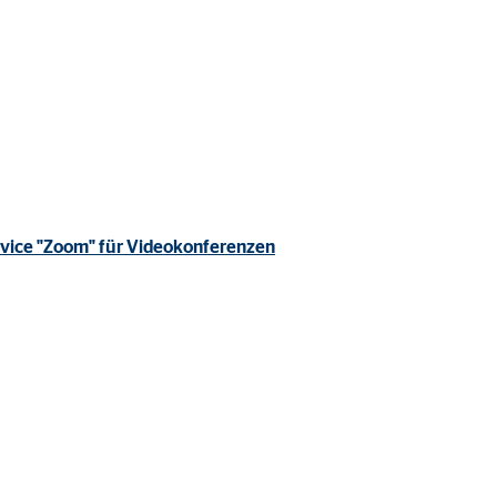
rvice "Zoom" für Videokonferenzen
ter übermittelt, die die