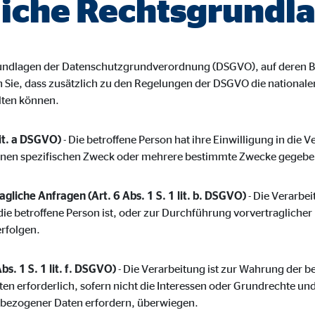
iche Rechtsgrundl
ayer
Tail Ad Solutions Inc.
inden von Videos
grundlagen der Datenschutzgrundverordnung (DSGVO), auf deren B
Monate
en Sie, dass zusätzlich zu den Regelungen der DSGVO die nationa
lten können.
tems AG
lit. a DSGVO)
- Die betroffene Person hat ihre Einwilligung in die 
enexpert
inen spezifischen Zweck oder mehrere bestimmte Zwecke gegebe
rt Systems AG
gliche Anfragen (Art. 6 Abs. 1 S. 1 lit. b. DSGVO)
- Die Verarbeit
tellung des Bewertungssiegel
die betroffene Person ist, oder zur Durchführung vorvertragliche
erfolgen.
Tage
bs. 1 S. 1 lit. f. DSGVO)
- Die Verarbeitung ist zur Wahrung der b
ten erforderlich, sofern nicht die Interessen oder Grundrechte un
nbezogener Daten erfordern, überwiegen.
oplayer