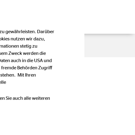
 zu gewährleisten. Darüber
okies nutzen wir dazu,
mationen stetig zu
esem Zweck werden die
Daten auch in die USA und
 fremde Behörden Zugriff
stehen. Mit Ihren
lle
en Sie auch alle weiteren
en Stellenwert bei der OVB
e oder Telefonnummer einer
immung mit den für die OVB