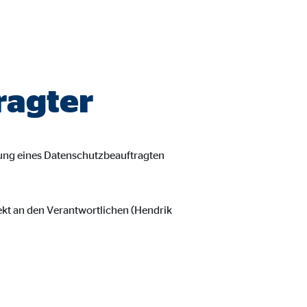
ragter
nung eines Datenschutzbeauftragten
ekt an den Verantwortlichen (Hendrik