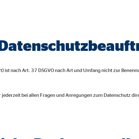
gle_maps
le Ireland Ltd.
inden von interaktiven Google Karten
 Datenschutzbeauft
Monate
td.
rt) ist nach Art. 37 DSGVO nach Art und Umfang nicht zur Benen
tube
le Ireland Ltd.
r jederzeit bei allen Fragen und Anregungen zum Datenschutz dir
inden von Videos
Monate
utions Inc.