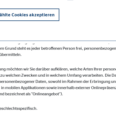
desspezifischen Datenschutzbestimmungen. Mittels dieser Dat
r Art, Umfang und Zweck der von uns erhobenen, genutzten und 
hlte Cookies akzeptieren
roffene Personen mittels dieser Datenschutzerklärung über die i
s für die Verarbeitung Verantwortlicher zahlreiche technische
losen Schutz der über diese Internetseite verarbeiteten persone
enübertragungen grundsätzlich Sicherheitslücken aufweisen, soda
m Grund steht es jeder betroffenen Person frei, personenbezogen
 übermitteln.
onen und sind für die einwandfreie Funktion der Website erforderlich. D
ung möchten wir Sie darüber aufklären, welche Arten Ihrer pers
r zu welchen Zwecken und in welchem Umfang verarbeiten. Die Dat
personenbezogener Daten, sowohl im Rahmen der Erbringung uns
in mobilen Applikationen sowie innerhalb externer Onlinepräsenz
d bezeichnet als "Onlineangebot“).
ypo_user
3 Association
eschlechtsspezifisch.
cherung von Benutzereinstellungen