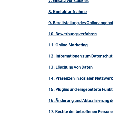
7. Einsatz von Cookies
Name:
_ga,
Anbieter:
Goog
8. Kontaktaufnahme
Zweck:
Erhe
9. Bereitstellung des Onlineangeb
Cookie Laufzeit:
bis 
10. Bewerbungsverfahren
11. Online-Marketing
Marketing Cookies
12. Informationen zum Datenschutz
Marketing Cookies werden eingesetzt, um personalis
Besucher über die Websites hinweg verfolgen.
13. Löschung von Daten
14. Präsenzen in sozialen Netzwer
Facebook Pixel | Empfänger: OVB, Facebook 
15. Plugins und eingebettete Funkt
Name:
_fbp
Anbieter:
Face
16. Änderung und Aktualisierung d
Zweck:
Verk
17. Rechte der betroffenen Person