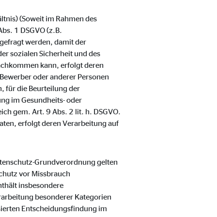
ältnis) (Soweit im Rahmen des
Abs. 1 DSGVO (z.B.
gefragt werden, damit der
er sozialen Sicherheit und des
nachkommen kann, erfolgt deren
er Bewerber oder anderer Personen
 für die Beurteilung der
lung im Gesundheits- oder
ch gem. Art. 9 Abs. 2 lit. h. DSGVO.
aten, erfolgt deren Verarbeitung auf
Datenschutz-Grundverordnung gelten
chutz vor Missbrauch
thält insbesondere
rarbeitung besonderer Kategorien
sierten Entscheidungsfindung im