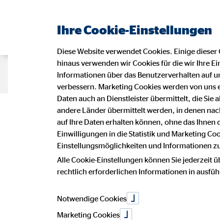
Ihre Cookie-Einstellungen
Diese Website verwendet Cookies. Einige dieser 
hinaus verwenden wir Cookies für die wir Ihre Ei
Beraterseite
Karriere bei OVB
Informationen über das Benutzerverhalten auf un
verbessern. Marketing Cookies werden von uns 
Daten auch an Dienstleister übermittelt, die Sie
Datensc
andere Länder übermittelt werden, in denen n
auf Ihre Daten erhalten können, ohne das Ihnen
Einwilligungen in die Statistik und Marketing Co
Einstellungsmöglichkeiten und Informationen zu 
Alle Cookie-Einstellungen können Sie jederzeit ü
Wir freuen uns sehr über Ihr Intere
rechtlich erforderlichen Informationen in ausfü
Vermögensberatung AG.
Notwendige Cookies
Die Verarbeitung personenbezogener 
betroffenen Person, erfolgt stets i
Marketing Cookies