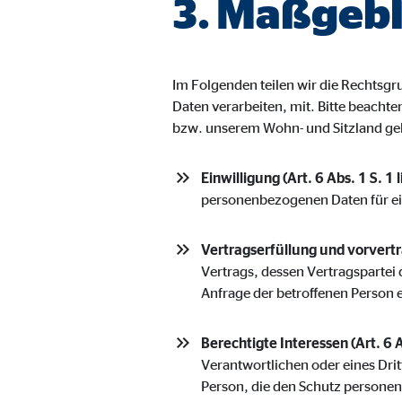
3. Maßgebl
Name:
jwpl
Anbieter:
Long
Zweck:
Einb
Im Folgenden teilen wir die Rechts
Cookie Laufzeit:
24 
Daten verarbeiten, mit. Bitte beacht
bzw. unserem Wohn- und Sitzland ge
ProvenExpert | Empfänger: OVB, Expert Sys
Einwilligung (Art. 6 Abs. 1 S. 1 
Name:
prov
personenbezogenen Daten für e
Anbieter:
Expe
Vertragserfüllung und vorvertra
Zweck:
Dars
Vertrags, dessen Vertragspartei 
Anfrage der betroffenen Person 
Cookie Laufzeit:
30 
Berechtigte Interessen (Art. 6 A
Vimeo
Verantwortlichen oder eines Drit
Person, die den Schutz persone
Name:
vime