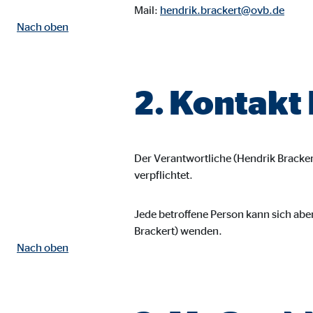
Mail:
hendrik.brackert@ovb.de
Name:
goo
Nach oben
Anbieter:
Goog
Zweck:
Einb
2. Kontakt
Cookie Laufzeit:
24 
YouTube | Empfänger: OVB, Google Ireland L
Der Verantwortliche (Hendrik Bracke
Name:
you
verpflichtet.
Anbieter:
Goog
Jede betroffene Person kann sich abe
Zweck:
Einb
Brackert) wenden.
Cookie Laufzeit:
24 
Nach oben
JW Player | Empfänger: OVB, Long Tail Ad Sol