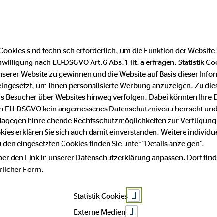
Cookies sind technisch erforderlich, um die Funktion der Website
nwilligung nach EU-DSGVO Art.6 Abs.1 lit. a erfragen. Statistik Co
Impressum
Datenschutz
serer Website zu gewinnen und die Website auf Basis dieser Infor
eingesetzt, um Ihnen personalisierte Werbung anzuzeigen. Zu di
 als Besucher über Websites hinweg verfolgen. Dabei könnten Ihre 
hutz
ach EU-DSGVO kein angemessenes Datenschutzniveau herrscht und
 dagegen hinreichende Rechtsschutzmöglichkeiten zur Verfügung 
okies erklären Sie sich auch damit einverstanden. Weitere individue
den eingesetzten Cookies finden Sie unter "Details anzeigen".
ber den Link in unserer Datenschutzerklärung anpassen. Dort find
sse an unserem Unternehmen. Datenschutz hat einen besonders hoh
hrlicher Form.
Statistik Cookies
Daten, beispielsweise des Namens, der Anschrift, E-Mail-Adress
m Einklang mit der Datenschutz-Grundverordnung und in Übereinst
Externe Medien