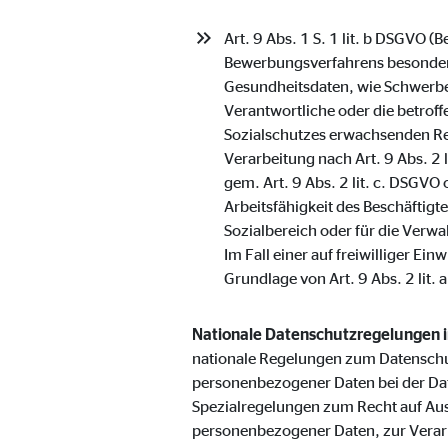
Anbieter:
Vime
Art. 9 Abs. 1 S. 1 lit. b DSGVO 
Zweck:
Einb
Bewerbungsverfahrens besondere
Gesundheitsdaten, wie Schwerbe
Cookie Laufzeit:
24 
Verantwortliche oder die betroff
Sozialschutzes erwachsenden Re
Verarbeitung nach Art. 9 Abs. 2 
gem. Art. 9 Abs. 2 lit. c. DSGVO
Arbeitsfähigkeit des Beschäftig
Sozialbereich oder für die Verwa
Im Fall einer auf freiwilliger E
Grundlage von Art. 9 Abs. 2 lit. 
Nationale Datenschutzregelungen 
nationale Regelungen zum Datenschu
personenbezogener Daten bei der Da
Spezialregelungen zum Recht auf Au
personenbezogener Daten, zur Verar