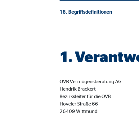
Cookie Laufzeit:
3 M
18. Begriffsdefinitionen
Adform | Empfänger: OVB, Adform A/S
Name:
uid,
Anbieter:
Adf
1. Verantw
Zweck:
ad 
Cookie Laufzeit:
2 M
OVB Vermögensberatung AG
Hendrik Brackert
Bezirksleiter für die OVB
Externe Medien
Hoveler Straße 66
Inhalte von Video- und Kartenplattformen werden b
26409 Wittmund
willigen Sie auch in die mögliche Übermittlung Ihre
Google Maps | Empfänger: OVB, Google Irela