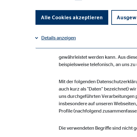
Vermögensberatung AG geltenden lan
Unternehmen die Öffentlichkeit übe
Alle Cookies akzeptieren
Ausgewä
Daten informieren. Ferner werden bet
Die OVB Vermögensberatung AG hat al
Details anzeigen
umgesetzt, um einen möglichst lücken
Dennoch können internetbasierte Dat
Impressum
gewährleistet werden kann. Aus diese
Datenschutz
|
Notwendige Cookies
beispielsweise telefonisch, an uns zu
Notwendige Cookies ermöglichen grundlegende Funkti
Funktion der Webseite einschränken.
Mit der folgenden Datenschutzerklär
auch kurz als "Daten“ bezeichnet) wi
uns durchgeführten Verarbeitungen 
Benutzereinstellungen | Empfänger: OVB
insbesondere auf unseren Webseiten, 
Name:
Profile (nachfolgend zusammenfassen
fe_t
Anbieter:
TYPO
Die verwendeten Begriffe sind nicht g
Zweck:
Spei