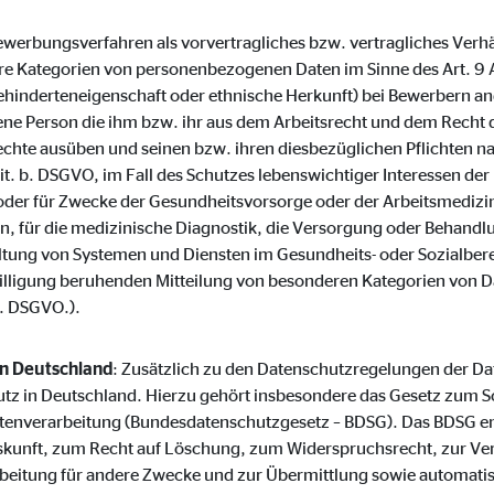
o.com, Inc.
(Bewerbungsverfahren als vorvertragliches bzw. vertragliches Verh
inden von Videos
 Kategorien von personenbezogenen Daten im Sinne des Art. 9 
hinderteneigenschaft oder ethnische Herkunft) bei Bewerbern an
Monate
ene Person die ihm bzw. ihr aus dem Arbeitsrecht und dem Recht d
chte ausüben und seinen bzw. ihren diesbezüglichen Pflichten 
lit. b. DSGVO, im Fall des Schutzes lebenswichtiger Interessen d
 oder für Zwecke der Gesundheitsvorsorge oder der Arbeitsmedizin,
ten, für die medizinische Diagnostik, die Versorgung oder Behand
ltung von Systemen und Diensten im Gesundheits- oder Sozialberei
inwilligung beruhenden Mitteilung von besonderen Kategorien von D
a. DSGVO.).
in Deutschland
: Zusätzlich zu den Datenschutzregelungen der 
tz in Deutschland. Hierzu gehört insbesondere das Gesetz zum S
tenverarbeitung (Bundesdatenschutzgesetz – BDSG). Das BDSG en
skunft, zum Recht auf Löschung, zum Widerspruchsrecht, zur Ve
beitung für andere Zwecke und zur Übermittlung sowie automati