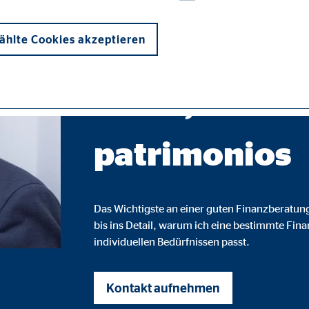
Generalagent für die OVB Vermögensbe
hlte Cookies akzeptieren
Finanzas esta
todos, no sol
patrimonios
onen und sind für die einwandfreie Funktion der Website erforderlich. D
Das Wichtigste an einer guten Finanzberatung 
bis ins Detail, warum ich eine bestimmte Fin
individuellen Bedürfnissen passt.
ypo_user
3 Association
Kontakt aufnehmen
cherung von Benutzereinstellungen