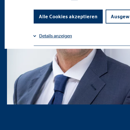
Alle Cookies akzeptieren
Ausgewä
Details anzeigen
Impressum
Datenschutz
|
Notwendige Cookies
Notwendige Cookies ermöglichen grundlegende Funkti
Funktion der Webseite einschränken.
Benutzereinstellungen | Empfänger: OVB
Name:
fe_t
Anbieter:
TYPO
Zweck:
Spei