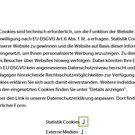
Cookies sind technisch erforderlich, um die Funktion der Website
nwilligung nach EU-DSGVO Art.6 Abs.1 lit. a erfragen. Statistik Co
Impressum
Datenschutz
serer Website zu gewinnen und die Website auf Basis dieser Infor
eingesetzt, um Ihnen personalisierte Werbung anzuzeigen. Zu di
 als Besucher über Websites hinweg verfolgen. Dabei könnten Ihre 
ach EU-DSGVO kein angemessenes Datenschutzniveau herrscht und
Santiago 
 dagegen hinreichende Rechtsschutzmöglichkeiten zur Verfügung 
okies erklären Sie sich auch damit einverstanden. Weitere individue
den eingesetzten Cookies finden Sie unter "Details anzeigen".
ber den Link in unserer Datenschutzerklärung anpassen. Dort find
Hamburg
hrlicher Form.
Statistik Cookies
Externe Medien