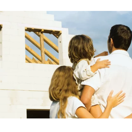
ayer
Tail Ad Solutions Inc.
inden von Videos
Monate
tems AG
enexpert
rt Systems AG
tellung des Bewertungssiegel
Tage
oplayer