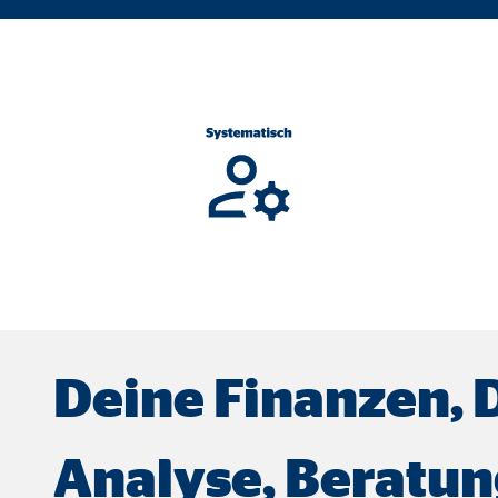
ser-Sitzung
ie_consent_v2
dshape
chern Ihrer Einwilligungen
hr
Deine Finanzen, 
iese Informationen helfen uns zu verstehen, wie unsere Besucher unsere W
Analyse, Beratun
reland Ltd.