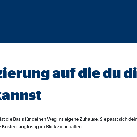
gle_maps
le Ireland Ltd.
inden von interaktiven Google Karten
Monate
td.
ierung auf die du d
tube
le Ireland Ltd.
kannst
inden von Videos
Monate
st die Basis für deinen Weg ins eigene Zuhause. Sie passt sich dein
utions Inc.
e Kosten langfristig im Blick zu behalten.