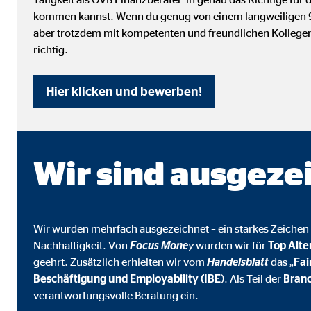
Cookie Laufzeit:
3 M
kommen kannst. Wenn du genug von einem langweiligen 9-t
aber trotzdem mit kompetenten und freundlichen Kollegen
richtig.
Adform | Empfänger: OVB, Adform A/S
Name:
uid,
Hier klicken und bewerben!
Anbieter:
Adf
Zweck:
ad 
Wir sind ausgeze
Cookie Laufzeit:
2 M
Externe Medien
Wir wurden mehrfach ausgezeichnet – ein starkes Zeichen 
Inhalte von Video- und Kartenplattformen werden b
Nachhaltigkeit. Von
Focus Mone
y
wurden wir für
Top Alte
willigen Sie auch in die mögliche Übermittlung Ihre
geehrt. Zusätzlich erhielten wir vom
Handelsblatt
das „
Fa
Beschäftigung und Employability (IBE
). Als Teil der
Branc
verantwortungsvolle Beratung ein.
Google Maps | Empfänger: OVB, Google Irela