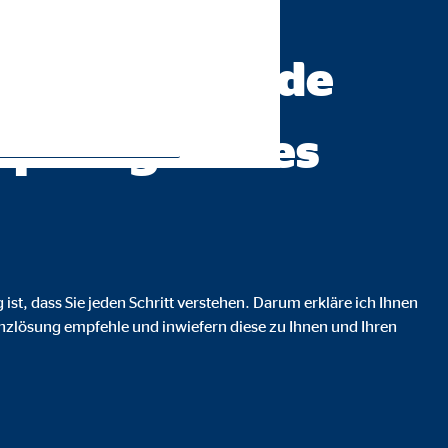
ratung AG
n al alcance de
o para grandes
ie Deaktivierung kann die
ist, dass Sie jeden Schritt verstehen. Darum erkläre ich Ihnen
anzlösung empfehle und inwiefern diese zu Ihnen und Ihren