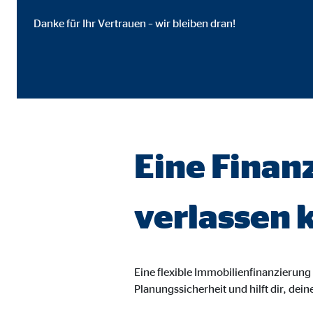
Name:
goo
Danke für Ihr Vertrauen – wir bleiben dran!
Anbieter:
Goog
Zweck:
Einb
Cookie Laufzeit:
24 
YouTube | Empfänger: OVB, Google Ireland L
Eine Finanz
Name:
you
Anbieter:
Goog
verlassen 
Zweck:
Einb
Cookie Laufzeit:
24 
Eine flexible Immobilienfinanzierung i
JW Player | Empfänger: OVB, Long Tail Ad Sol
Planungssicherheit und hilft dir, dein