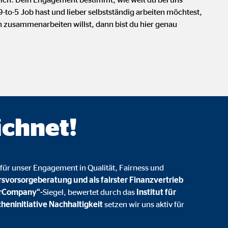
onate
o-5 Job hast und lieber selbstständig arbeiten möchtest,
 zusammenarbeiten willst, dann bist du hier genau
 C
orm A/S
campaign
ichnet!
onate
für unser Engagement in Qualität, Fairness und
eim Besuch unserer Webseite standardmäßig blockiert. Durch das Akzepti
rsvorsorgeberatung und als fairster Finanzvertrieb
r Daten an Dienste in datenschutzrechtlich sogenannten Drittländern durch 
irCompany“-
Siegel, bewertet durch das
Institut für
heninitiative Nachhaltigkeit
setzen wir uns aktiv für
nd Ltd.