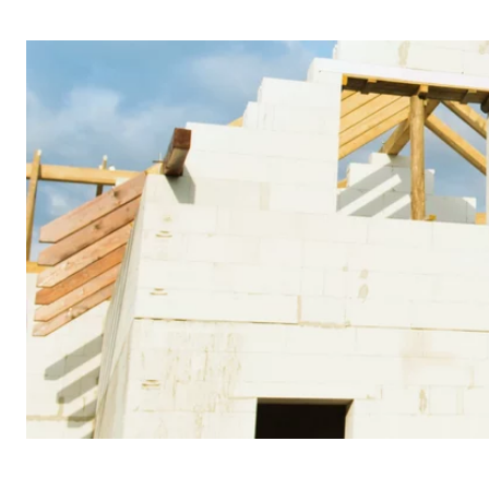
Name:
jwpl
Anbieter:
Long
Zweck:
Einb
Cookie Laufzeit:
24 
ProvenExpert | Empfänger: OVB, Expert Sys
Name:
prov
Anbieter:
Expe
Zweck:
Dars
Cookie Laufzeit:
30 
Vimeo
Name:
vime