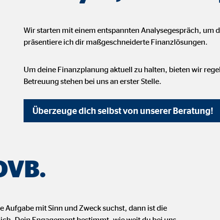
 _gat_UA-41411249-1, _gid
le Ireland Ltd.
Wir starten mit einem entspannten Analysegespräch, um 
bung von Statistiken zur Website-Nutzung
präsentiere ich dir maßgeschneiderte Finanzlösungen.
zu 14 Monate
Um deine Finanzplanung aktuell zu halten, bieten wir reg
Betreuung stehen bei uns an erster Stelle.
Überzeuge dich selbst von unserer Beratung!
ierte Werbung anzuzeigen. Zu diesem Zweck werden die Daten an Drittanbie
Ireland Ltd.
 OVB.
book Ireland Ltd.
e Aufgabe mit Sinn und Zweck suchst, dann ist die
nüpfung mit Benutzerprofilen
 dich. Dein Engagement bestimmt, wie weit du bei uns