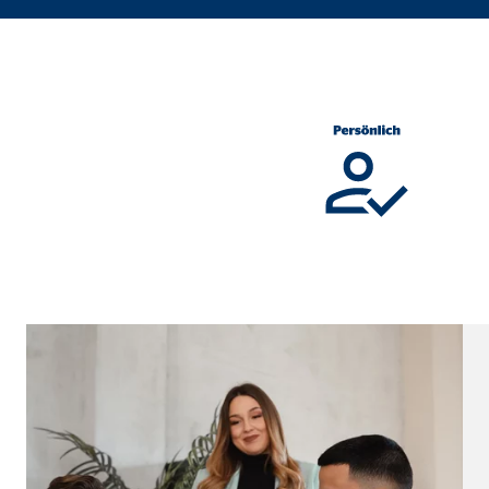
Cookie Laufzeit:
Brow
Einverständnis Cookie | Empfänger: OVB
Name:
cook
Anbieter:
min
Zweck:
Spei
Cookie Laufzeit:
1 Ja
Statistik Cookies
Statistik Cookies erfassen Informationen anonym. D
Google Analytics | Empfänger: OVB, Google I