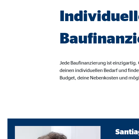
Anbieter:
Vime
Individuel
Zweck:
Einb
Cookie Laufzeit:
24 
Baufinanz
Jede Baufinanzierung ist einzigartig
deinen individuellen Bedarf und finde
Budget, deine Nebenkosten und mög
Santi