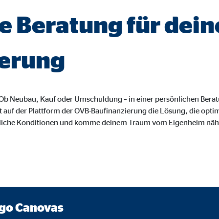
o.com, Inc.
le Beratung für dein
inden von Videos
Monate
ierung
. Ob Neubau, Kauf oder Umschuldung – in einer persönlichen Bera
t auf der Plattform der OVB-Baufinanzierung die Lösung, die optima
liche Konditionen und komme deinem Traum vom Eigenheim näh
ago Canovas