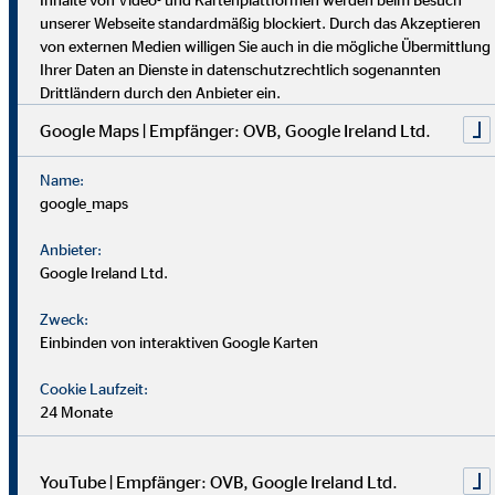
dich umfassend vor. Uniabsolvent*innen wenden bei uns ihr
unserer Webseite standardmäßig blockiert. Durch das Akzeptieren
Wissen praktisch an. Nach einer Job-Pause kannst du flexibel
von externen Medien willigen Sie auch in die mögliche Übermittlung
einsteigen, und Finanzprofis finden bei uns neue Chancen.
Ihrer Daten an Dienste in datenschutzrechtlich sogenannten
Drittländern durch den Anbieter ein.
Google Maps | Empfänger: OVB, Google Ireland Ltd.
Name:
google_maps
Anbieter:
Google Ireland Ltd.
Zweck:
Einbinden von interaktiven Google Karten
Cookie Laufzeit:
24 Monate
YouTube | Empfänger: OVB, Google Ireland Ltd.