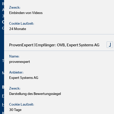
Bezirksleiter für die OVB
Zweck:
Alter Westring 12
Einbinden von Videos
33334 Gütersloh
OVB Vermögensberatung AG
Cookie Laufzeit:
Geschäftsstelle |
24 Monate
ProvenExpert | Empfänger: OVB, Expert Systems AG
Name:
Telefon:
+495241 222913
provenexpert
Anbieter:
Mail:
alexander.wessel@ovb.de
Expert Systems AG
Beraterseite
Rechtliche Hinweise
Zweck:
Darstellung des Bewertungssiegel
Finanzierungsmöglichkeiten
Datenschutz
Hypotheken Vor Tilgung
Erklärung zur Barrierefreiheit
Cookie Laufzeit:
30 Tage
Karriere bei OVB
Netiquette