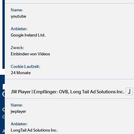
Name:
youtube
Bei OVB gibt es keine Grenzen: Unser Karriereplan bietet
gleiche Chancen für alle.
Anbieter:
Google Ireland Ltd.
Du durchläufst einen strukturierten Plan mit
Zweck:
Aufstiegsmöglichkeiten durch Ausbildung und Praxis.
Einbinden von Videos
Unterstützung bekommst du von deinem Team und deiner
Führungskraft.
Cookie Laufzeit:
24 Monate
JW Player | Empfänger: OVB, Long Tail Ad Solutions Inc.
Name:
OVB Vermögensberatung AG
jwplayer
Geschäftsstelle | Gütersloh
Anbieter:
LongTail Ad Solutions Inc.
Alexander Wessel