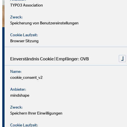
TYPO3 Association
Zweck:
Speicherung von Benutzereinstellungen
Sicherheit, Chancen und
Cookie Laufzeit:
Browser-Sitzung
echte Perspektiven
Einverständnis Cookie | Empfänger: OVB
Für uns zählt nicht dein Lebenslauf, sondern wer du bist und
Name:
was du erreichen möchtest. Wichtiger sind deine
cookie_consent_v2
zwischenmenschlichen und persönlichen Stärken.
Anbieter:
Du solltest offen, kontaktfreudig und freundlich auftreten
mindshape
und klar kommunizieren können. Empathie hilft dir, dich in
Zweck:
Kund*innen hineinzuversetzen.
Speichern Ihrer Einwilligungen
Als Berater
in brauchst du zudem eine gute Struktur, den
Cookie Laufzeit: