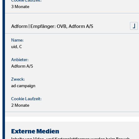
3 Monate
Adform | Empfänger: OVB, Adform A/S
Name:
uid, C
Anbieter:
Adform A/S
Zweck:
ad campaign
Cookie Laufzeit:
2 Monate
Wir suchen Persönlichkeiten mit Charakter, die aus dem
Rahmen fallen.
Externe Medien
Du musst kein Finanzprofi sein – unsere Ausbildung bereitet
Inhalte von Video- und Kartenplattformen werden beim Besuch