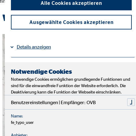
finanziellen Entscheidungen und der Erreichung ihrer Ziele.
Alle Cookies akzeptieren
Werde Teil des OVB-Teams
Ausgewählte Cookies akzeptieren
Details anzeigen
Impressum
Datenschutz
|
Notwendige Cookies
Notwendige Cookies ermöglichen grundlegende Funktionen und
sind für die einwandfreie Funktion der Website erforderlich. Die
Deaktivierung kann die Funktion der Webseite einschränken.
Benutzereinstellungen | Empfänger: OVB
Name:
fe_typo_user
Anbieter: