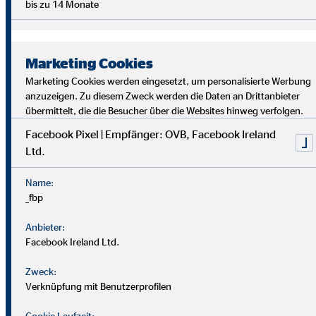
bis zu 14 Monate
Marketing Cookies
Marketing Cookies werden eingesetzt, um personalisierte Werbung
anzuzeigen. Zu diesem Zweck werden die Daten an Drittanbieter
übermittelt, die die Besucher über die Websites hinweg verfolgen.
Facebook Pixel | Empfänger: OVB, Facebook Ireland
Ltd.
Bei uns findest du Sicherheit, Selbstbestimmung und
Flexibilität. Teamarbeit und Austausch stehen im
Name:
Mittelpunkt. Dein Alltag ist vielfältig, da jede*r Kund*in
_fbp
individuelle Lösungen braucht. Als OVB-Berater*in
unterstützt du Kund*innen, die richtigen finanziellen
Anbieter:
Entscheidungen zu treffen.
Facebook Ireland Ltd.
Zweck:
Verknüpfung mit Benutzerprofilen
Cookie Laufzeit: