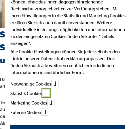
können, ohne das Ihnen dagegen hinreichende
Rechtsschutzmöglichkeiten zur Verfügung stehen. Mit
Ihren Einwilligungen in die Statistik und Marketing Cookies
erklären Sie sich auch damit einverstanden. Weitere
individuelle Einstellungsmöglichkeiten und Informationen
Suchst du einen Job, der
zu den eingesetzten Cookies finden Sie unter "Details
anzeigen".
Sicherheit, Selbstbestimmung
Alle Cookie-Einstellungen können Sie jederzeit über den
und Flexibilität vereint?
Link in unserer Datenschutzerklärung anpassen. Dort
finden Sie auch alle weiteren rechtlich erforderlichen
Informationen in ausführlicher Form.
Dann bist du bei uns richtig. Wir glauben, dass man am besten
Notwendige Cookies
arbeitet, wenn man seinem eigenen Rhythmus folgt.
Statistik Cookies
Teamarbeit und intensiver Austausch sind für uns der Schlüssel
Marketing Cookies
zu besten Ergebnissen. Dein Arbeitsalltag ist abwechslungsreich,
Externe Medien
da jede Kundin und jeder Kunde individuelle Lösungen braucht.
Als OVB-Berater*in unterstützt du deine Kund*innen bei