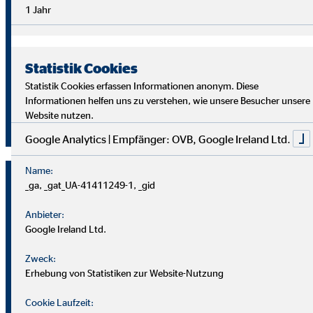
Überblick im Arbeitsalltag sowie analytische Fähigkeiten,
1 Jahr
um die Ziele deiner Kund
innen richtig zu verstehen und
passende Lösungen zu finden.
Statistik Cookies
Starte auch du als OVB Finanzberater*in durch!
Statistik Cookies erfassen Informationen anonym. Diese
Informationen helfen uns zu verstehen, wie unsere Besucher unsere
Website nutzen.
Jetzt klicken und bewerben!
Google Analytics | Empfänger: OVB, Google Ireland Ltd.
Name:
_ga, _gat_UA-41411249-1, _gid
Anbieter:
Google Ireland Ltd.
Zweck:
Erhebung von Statistiken zur Website-Nutzung
Cookie Laufzeit: