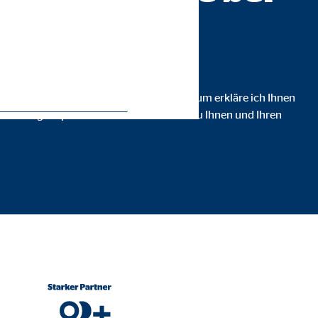
en.
ist, dass Sie jeden Schritt verstehen. Darum erkläre ich Ihnen
anzlösung empfehle und inwiefern diese zu Ihnen und Ihren
ie Deaktivierung kann die