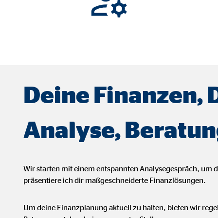
ser-Sitzung
ie_consent_v2
dshape
Deine Finanzen, 
chern Ihrer Einwilligungen
hr
Analyse, Beratun
Wir starten mit einem entspannten Analysegespräch, um 
iese Informationen helfen uns zu verstehen, wie unsere Besucher unsere W
präsentiere ich dir maßgeschneiderte Finanzlösungen.
reland Ltd.
Um deine Finanzplanung aktuell zu halten, bieten wir reg