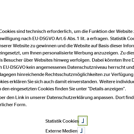
Cookies sind technisch erforderlich, um die Funktion der Website
nwilligung nach EU-DSGVO Art.6 Abs.1 lit. a erfragen. Statistik Co
Impressum
Datenschutz
serer Website zu gewinnen und die Website auf Basis dieser Infor
eingesetzt, um Ihnen personalisierte Werbung anzuzeigen. Zu di
 als Besucher über Websites hinweg verfolgen. Dabei könnten Ihre 
ach EU-DSGVO kein angemessenes Datenschutzniveau herrscht und
Michael R
 dagegen hinreichende Rechtsschutzmöglichkeiten zur Verfügung 
okies erklären Sie sich auch damit einverstanden. Weitere individue
den eingesetzten Cookies finden Sie unter "Details anzeigen".
ber den Link in unserer Datenschutzerklärung anpassen. Dort find
hrlicher Form.
Bezirksdirektor für die OVB Vermögens
Statistik Cookies
Fachchinesis
Externe Medien