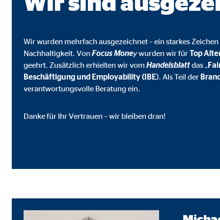
Wir sind ausgeze
Cookie Laufzeit:
3 M
Adform | Empfänger: OVB, Adform A/S
Wir wurden mehrfach ausgezeichnet – ein starkes Zeichen 
Nachhaltigkeit. Von
Focus Mone
y
wurden wir für
Top Alte
Name:
uid,
geehrt. Zusätzlich erhielten wir vom
Handelsblatt
das „
Fa
Beschäftigung und Employability (IBE
). Als Teil der
Branc
Anbieter:
Adf
verantwortungsvolle Beratung ein.
Zweck:
ad 
Cookie Laufzeit:
2 M
Danke für Ihr Vertrauen – wir bleiben dran!
Externe Medien
Inhalte von Video- und Kartenplattformen werden b
willigen Sie auch in die mögliche Übermittlung Ihre
Google Maps | Empfänger: OVB, Google Irela
Michae