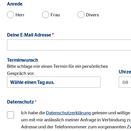
Name:
jwpl
Anrede
Anbieter:
Long
Herr
Frau
Divers
Zweck:
Einb
Cookie Laufzeit:
24 
Deine E-Mail Adresse
*
ProvenExpert | Empfänger: OVB, Expert Sys
Terminwunsch
Name:
prov
Bitte schlage mir einen Termin für ein persönliches
Uhrze
Gespräch vor.
Anbieter:
Expe
Zweck:
Dars
Cookie Laufzeit:
30 
Datenschutz
*
Ich habe die
Datenschutzerklärung
gelesen und willige
Vimeo
um mit mir anlässlich meiner Anfrage in Verbindung zu
Name:
vime
Adresse und der Telefonnummer zum vorgenannten Zweck