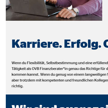
Name:
_ga,
Anbieter:
Goog
Zweck:
Erhe
Cookie Laufzeit:
bis 
Karriere. Erfolg.
Marketing Cookies
Marketing Cookies werden eingesetzt, um personalis
Besucher über die Websites hinweg verfolgen.
Wenn du Flexibilität, Selbstbestimmung und eine erfüllend
Tätigkeit als OVB Finanzberater*in genau das Richtige für
kommen kannst. Wenn du genug von einem langweiligen 9-t
Facebook Pixel | Empfänger: OVB, Facebook 
aber trotzdem mit kompetenten und freundlichen Kollegen
richtig.
Name:
_fbp
Anbieter:
Face
Zweck:
Verk