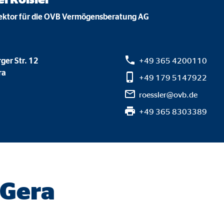
gle_maps
rektor für die OVB Vermögensberatung AG
le Ireland Ltd.
inden von interaktiven Google Karten
ger Str. 12
+49 365 4200110
Monate
ra
+49 179 5147922
roessler@ovb.de
td.
+49 365 8303389
tube
le Ireland Ltd.
inden von Videos
Monate
 Gera
utions Inc.