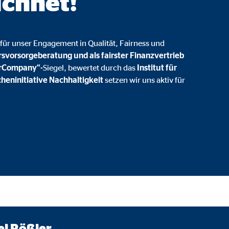
ichnet!
onate
für unser Engagement in Qualität, Fairness und
rsvorsorgeberatung und als fairster Finanzvertrieb
 C
irCompany“-
Siegel, bewertet durch das
Institut für
heninitiative Nachhaltigkeit
setzen wir uns aktiv für
orm A/S
campaign
onate
eim Besuch unserer Webseite standardmäßig blockiert. Durch das Akzepti
r Daten an Dienste in datenschutzrechtlich sogenannten Drittländern durch 
nd Ltd.
l Rößler