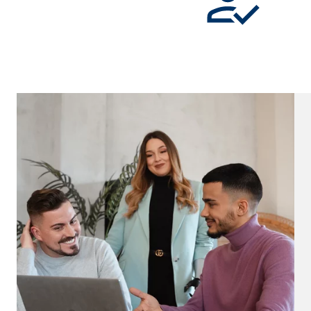
Cookie Laufzeit:
Brow
Einverständnis Cookie | Empfänger: OVB
Name:
cook
Anbieter:
min
Zweck:
Spei
Cookie Laufzeit:
1 Ja
Statistik Cookies
Statistik Cookies erfassen Informationen anonym. D
Google Analytics | Empfänger: OVB, Google I