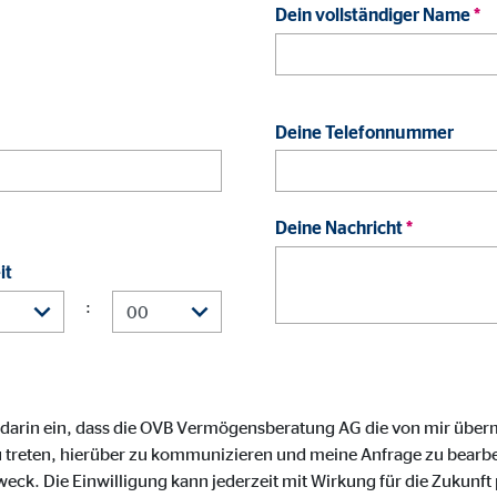
ayer
Dein vollständiger Name
*
Tail Ad Solutions Inc.
inden von Videos
Monate
Deine Telefonnummer
tems AG
Deine Nachricht
*
enexpert
it
rt Systems AG
:
tellung des Bewertungssiegel
Tage
 darin ein, dass die OVB Vermögensberatung AG die von mir über
 treten, hierüber zu kommunizieren und meine Anfrage zu bearbei
oplayer
. Die Einwilligung kann jederzeit mit Wirkung für die Zukunft 