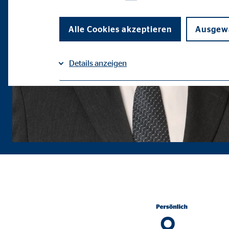
Alle Cookies akzeptieren
Ausgewä
Details anzeigen
Impressum
Datenschutz
|
Notwendige Cookies
Notwendige Cookies ermöglichen grundlegende Funkti
Funktion der Webseite einschränken.
Benutzereinstellungen | Empfänger: OVB
Name:
fe_t
Anbieter:
TYPO
Zweck:
Spei