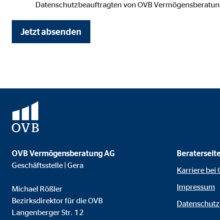
Datenschutzbeauftragten von OVB Vermögensberatung
Anbieter:
Vime
Zweck:
Einb
Jetzt absenden
Cookie Laufzeit:
24 
OVB Vermögensberatung AG
Beraterseit
Geschäftsstelle | Gera
Karriere bei
Impressum
Michael Rößler
Bezirksdirektor für die OVB
Datenschutz
Langenberger Str. 12