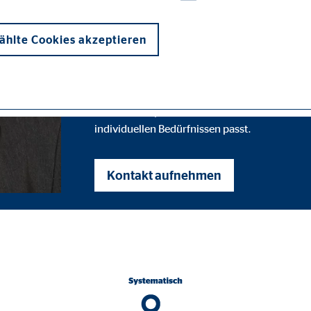
mir nicht hör
hlte Cookies akzeptieren
Das wichtigste an einer guten Finanzberatung 
bis ins Detail, warum ich eine bestimmte Fin
individuellen Bedürfnissen passt.
onen und sind für die einwandfreie Funktion der Website erforderlich. D
Kontakt aufnehmen
ypo_user
3 Association
cherung von Benutzereinstellungen