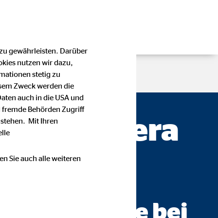
 zu gewährleisten. Darüber
okies nutzen wir dazu,
mationen stetig zu
esem Zweck werden die
Daten auch in die USA und
 fremde Behörden Zugriff
ößler — Gera
stehen. Mit Ihren
lle
en Sie auch alle weiteren
beratung AG
ch werden Sie bei