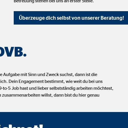
Betreuung stehen bei uns an erster Stelle.
 _gat_UA-41411249-1, _gid
le Ireland Ltd.
Überzeuge dich selbst von unserer Beratung!
bung von Statistiken zur Website-Nutzung
zu 14 Monate
 OVB.
ierte Werbung anzuzeigen. Zu diesem Zweck werden die Daten an Drittanbie
e Aufgabe mit Sinn und Zweck suchst, dann ist die
 dich. Dein Engagement bestimmt, wie weit du bei uns
o-5 Job hast und lieber selbstständig arbeiten möchtest,
Ireland Ltd.
 zusammenarbeiten willst, dann bist du hier genau
book Ireland Ltd.
nüpfung mit Benutzerprofilen