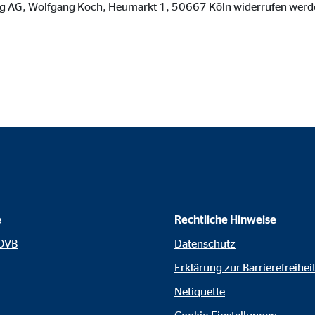
 AG, Wolfgang Koch, Heumarkt 1, 50667 Köln widerrufen werd
o.com, Inc.
inden von Videos
Monate
e
Rechtliche Hinweise
 OVB
Datenschutz
Erklärung zur Barrierefreihei
Netiquette
Cookie-Einstellungen