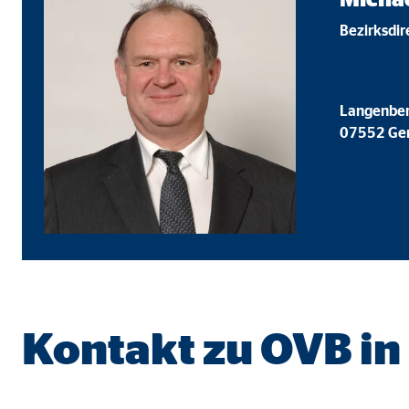
Name:
goo
Bezirksdi
Anbieter:
Goog
Zweck:
Einb
Langenber
Cookie Laufzeit:
24 
07552 Ge
YouTube | Empfänger: OVB, Google Ireland L
Name:
you
Anbieter:
Goog
Zweck:
Einb
Cookie Laufzeit:
24 
Kontakt zu OVB in
JW Player | Empfänger: OVB, Long Tail Ad Sol