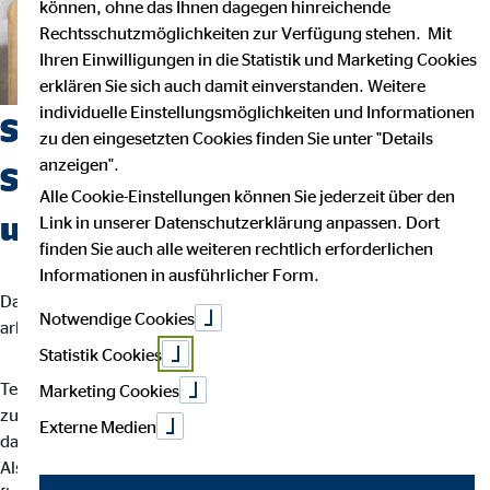
können, ohne das Ihnen dagegen hinreichende
Rechtsschutzmöglichkeiten zur Verfügung stehen. Mit
Ihren Einwilligungen in die Statistik und Marketing Cookies
erklären Sie sich auch damit einverstanden. Weitere
individuelle Einstellungsmöglichkeiten und Informationen
Suchst du einen Job, der
zu den eingesetzten Cookies finden Sie unter "Details
anzeigen".
Sicherheit, Selbstbestimmung
Alle Cookie-Einstellungen können Sie jederzeit über den
und Flexibilität vereint?
Link in unserer Datenschutzerklärung anpassen. Dort
finden Sie auch alle weiteren rechtlich erforderlichen
Informationen in ausführlicher Form.
Dann bist du bei uns richtig. Wir glauben, dass man am besten
Notwendige Cookies
arbeitet, wenn man seinem eigenen Rhythmus folgt.
Statistik Cookies
Teamarbeit und intensiver Austausch sind für uns der Schlüssel
Marketing Cookies
zu besten Ergebnissen. Dein Arbeitsalltag ist abwechslungsreich,
Externe Medien
da jede Kundin und jeder Kunde individuelle Lösungen braucht.
Als OVB-Berater*in unterstützt du deine Kund*innen bei