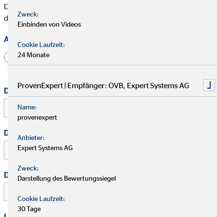
Die mit * gekennzeichneten Felder müssen ausgefüllt werden,
Zweck:
damit wir Deine Bewerbung bearbeiten können.
Einbinden von Videos
Anrede
Cookie Laufzeit:
24 Monate
Herr
Frau
Divers
ProvenExpert | Empfänger: OVB, Expert Systems AG
Dein vollständiger Name
*
Name:
provenexpert
Deine E-Mail Adresse
*
Anbieter:
Expert Systems AG
Zweck:
Deine Telefonnummer
Darstellung des Bewertungssiegel
Cookie Laufzeit:
30 Tage
Link zu Deinem Business-Profil (Xing / LinkedIn / andere)