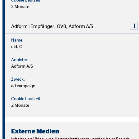
3 Monate
Adform | Empfänger: OVB, Adform A/S
Name:
uid, C
Anbieter:
Adform A/S
Zweck:
ad campaign
Cookie Laufzeit:
2 Monate
Wir suchen Persönlichkeiten mit Charakter, die aus dem
Rahmen fallen.
Externe Medien
Du musst kein Finanzprofi sein – unsere Ausbildung bereitet
Inhalte von Video- und Kartenplattformen werden beim Besuch