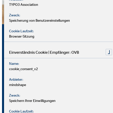
TYPO3 Association
Zweck:
Speicherung von Benutzereinstellungen
Sicherheit, Chancen und
Cookie Laufzeit:
Browser-Sitzung
echte Perspektiven
Einverständnis Cookie | Empfänger: OVB
Für uns zählt nicht dein Lebenslauf, sondern wer du bist und
Name:
was du erreichen möchtest. Wichtiger sind deine
cookie_consent_v2
zwischenmenschlichen und persönlichen Stärken.
Anbieter:
Du solltest offen, kontaktfreudig und freundlich auftreten
mindshape
und klar kommunizieren können. Empathie hilft dir, dich in
Zweck:
Kund*innen hineinzuversetzen.
Speichern Ihrer Einwilligungen
Als Berater
in brauchst du zudem eine gute Struktur, den
Cookie Laufzeit: