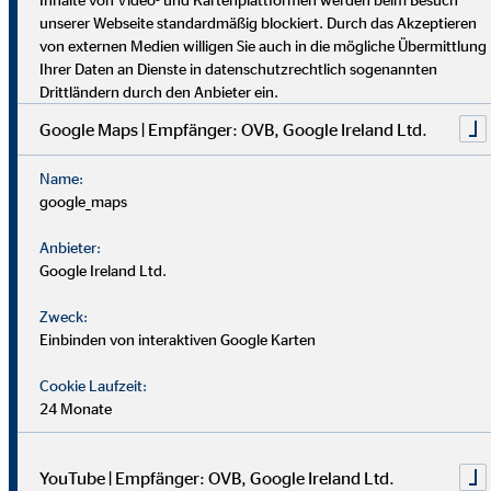
dich umfassend vor. Uniabsolvent*innen wenden bei uns ihr
unserer Webseite standardmäßig blockiert. Durch das Akzeptieren
Wissen praktisch an. Nach einer Job-Pause kannst du flexibel
von externen Medien willigen Sie auch in die mögliche Übermittlung
einsteigen, und Finanzprofis finden bei uns neue Chancen.
Ihrer Daten an Dienste in datenschutzrechtlich sogenannten
Drittländern durch den Anbieter ein.
Google Maps | Empfänger: OVB, Google Ireland Ltd.
Name:
google_maps
Anbieter:
Google Ireland Ltd.
Zweck:
Einbinden von interaktiven Google Karten
Cookie Laufzeit:
24 Monate
YouTube | Empfänger: OVB, Google Ireland Ltd.