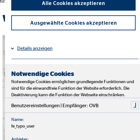
finanziellen Entscheidungen und der Erreichung ihrer Ziele.
Alle Cookies akzeptieren
Werde Teil des OVB-Teams
Ausgewählte Cookies akzeptieren
Details anzeigen
Impressum
Datenschutz
|
Notwendige Cookies
Notwendige Cookies ermöglichen grundlegende Funktionen und
sind für die einwandfreie Funktion der Website erforderlich. Die
Deaktivierung kann die Funktion der Webseite einschränken.
Benutzereinstellungen | Empfänger: OVB
Name:
fe_typo_user
Anbieter: