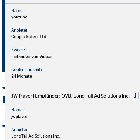
Name:
youtube
Bei OVB gibt es keine Grenzen: Unser Karriereplan bietet
gleiche Chancen für alle.
Anbieter:
Google Ireland Ltd.
Du durchläufst einen strukturierten Plan mit
Zweck:
Aufstiegsmöglichkeiten durch Ausbildung und Praxis.
Einbinden von Videos
Unterstützung bekommst du von deinem Team und deiner
Führungskraft.
Cookie Laufzeit:
24 Monate
Jetzt bei OVB in Geithain als
JW Player | Empfänger: OVB, Long Tail Ad Solutions Inc.
Berater durchstarten
Name:
jwplayer
Jetzt bewerben
Anbieter:
LongTail Ad Solutions Inc.