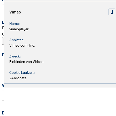
Vimeo
Dein Begleitschreiben
Name:
Erlaubte Formate: PDF, Word, ZIP, OpenOffice,
vimeoplayer
OpenDocument, JPG, PNG, BMP | Maximal 20 MB
Anbieter:
Vimeo.com, Inc.
Deine Nachricht
Zweck:
Einbinden von Videos
Cookie Laufzeit:
24 Monate
Wie hast Du von uns erfahren?
Datenschutz
*