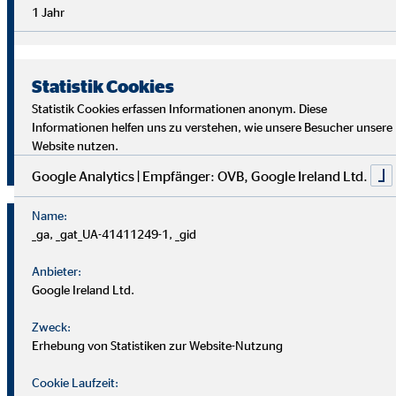
Überblick im Arbeitsalltag sowie analytische Fähigkeiten,
1 Jahr
um die Ziele deiner Kund
innen richtig zu verstehen und
passende Lösungen zu finden.
Statistik Cookies
Starte auch du als OVB Finanzberater*in durch!
Statistik Cookies erfassen Informationen anonym. Diese
Informationen helfen uns zu verstehen, wie unsere Besucher unsere
Website nutzen.
Jetzt klicken und bewerben!
Google Analytics | Empfänger: OVB, Google Ireland Ltd.
Name:
_ga, _gat_UA-41411249-1, _gid
Anbieter:
Google Ireland Ltd.
Zweck:
Erhebung von Statistiken zur Website-Nutzung
Cookie Laufzeit: