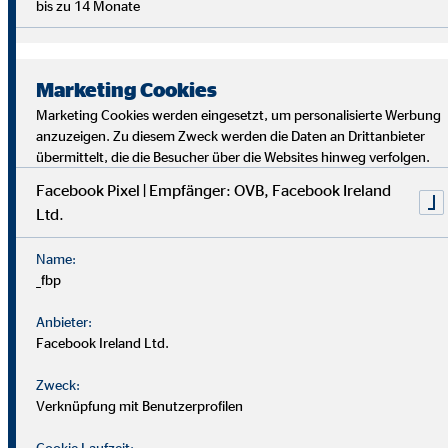
bis zu 14 Monate
Marketing Cookies
Marketing Cookies werden eingesetzt, um personalisierte Werbung
anzuzeigen. Zu diesem Zweck werden die Daten an Drittanbieter
übermittelt, die die Besucher über die Websites hinweg verfolgen.
Facebook Pixel | Empfänger: OVB, Facebook Ireland
Ltd.
Bei uns findest du Sicherheit, Selbstbestimmung und
Flexibilität. Teamarbeit und Austausch stehen im
Name:
Mittelpunkt. Dein Alltag ist vielfältig, da jede*r Kund*in
_fbp
individuelle Lösungen braucht. Als OVB-Berater*in
unterstützt du Kund*innen, die richtigen finanziellen
Anbieter:
Entscheidungen zu treffen.
Facebook Ireland Ltd.
Zweck:
Verknüpfung mit Benutzerprofilen
Cookie Laufzeit: