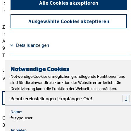
Alle Cookies akzeptieren
Diese berufsrechtlichen Regelungen können Sie auf folgender
Internetseite einsehen:
www.gesetze-im-internet.de
Ausgewählte Cookies akzeptieren
Zuständige Erlaubnisbehörde:
Industrie- und Handelskammer Erfurt
Arnstädter Straße 34
Details anzeigen
99096 Erfurt
Tel: +49 361 3484 0
Impressum
Datenschutz
|
Notwendige Cookies
Eine aktuelle Auflistung der Produktpartner der OVB
Notwendige Cookies ermöglichen grundlegende Funktionen und
Vermögensberatung AG finden Sie hier:
sind für die einwandfreie Funktion der Website erforderlich. Die
Deaktivierung kann die Funktion der Webseite einschränken.
Liste OVB Produktpartner als PDF
Benutzereinstellungen | Empfänger: OVB
Name:
Claudia Schwiton besitzt weder direkte noch indirekte
fe_typo_user
Beteiligungen von über zehn Prozent an den Stimmrechten
Anbieter: