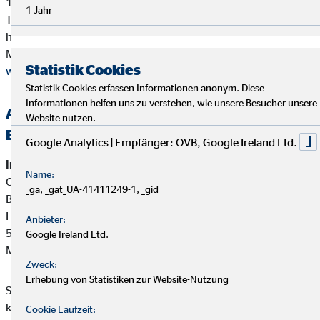
10178 Berlin
1 Jahr
Tel. 0180 / 6005850 (20 Cent/Anruf aus dem dt. Festnetz,
höchstens 60 Cent/Anruf aus Mobilfunknetzen)
Mail
info@dihk.de
Statistik Cookies
www.dihk.de
,
www.vermittlerregister.info
Statistik Cookies erfassen Informationen anonym. Diese
Informationen helfen uns zu verstehen, wie unsere Besucher unsere
Alternative Streitbeilegung —
Website nutzen.
Beschwerde-/Schlichtungsstellen
Google Analytics | Empfänger: OVB, Google Ireland Ltd.
Interne Beschwerdestelle:
Name:
OVB Vermögensberatung AG
_ga, _gat_UA-41411249-1, _gid
Bereich Außendienstbetreuung
Heumarkt 1
Anbieter:
50667 Köln
Google Ireland Ltd.
Mail:
beschwerden@ovb.de
Zweck:
Erhebung von Statistiken zur Website-Nutzung
Sofern im Falle einer Kundenbeschwerde ausnahmsweise
keine einvernehmliche Lösung mit unserem Unternehmen
Cookie Laufzeit: