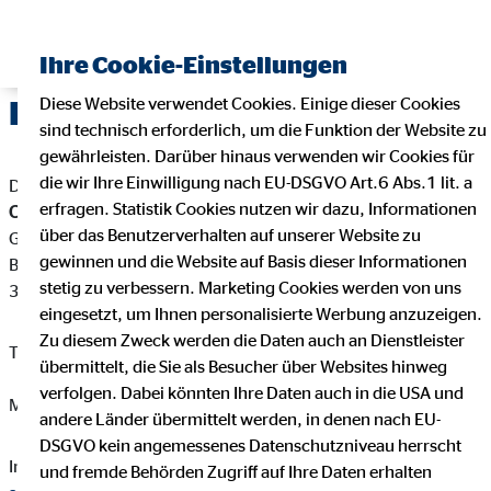
Ihre Cookie-Einstellungen
Diese Website verwendet Cookies. Einige dieser Cookies
Impressum
sind technisch erforderlich, um die Funktion der Website zu
gewährleisten. Darüber hinaus verwenden wir Cookies für
die wir Ihre Einwilligung nach EU-DSGVO Art.6 Abs.1 lit. a
Dieser Internetauftritt ist ein Angebot von:
erfragen. Statistik Cookies nutzen wir dazu, Informationen
Claudia Schwiton
über das Benutzerverhalten auf unserer Website zu
Geschäftsstellenleiterin für die OVB Vermögensberatung AG
gewinnen und die Website auf Basis dieser Informationen
Borscher Str. 6
stetig zu verbessern. Marketing Cookies werden von uns
36419 Geisa
eingesetzt, um Ihnen personalisierte Werbung anzuzeigen.
Zu diesem Zweck werden die Daten auch an Dienstleister
Telefon: +49 1749759056
übermittelt, die Sie als Besucher über Websites hinweg
verfolgen. Dabei könnten Ihre Daten auch in die USA und
Mail:
claudia.schwiton@ovb.de
andere Länder übermittelt werden, in denen nach EU-
DSGVO kein angemessenes Datenschutzniveau herrscht
Internet:
https://www.ovb.de/finanzberater/geisa-claudia-
und fremde Behörden Zugriff auf Ihre Daten erhalten