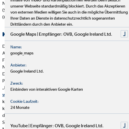
Nachhaltigkeitsaspekten wie Umwelt (Environment), Soziales
unserer Webseite standardmäßig blockiert. Durch das Akzeptieren
(Social) und verantwortungsvolle Unternehmensführung
von externen Medien willigen Sie auch in die mögliche Übermittlung
(Governance):
Ihrer Daten an Dienste in datenschutzrechtlich sogenannten
Drittländern durch den Anbieter ein.
Kooperierende Produktgesellschaften
Google Maps | Empfänger: OVB, Google Ireland Ltd.
Die OVB Vermögensberatung AG arbeitet vorrangig mit
Name:
Anbietern von Versicherungsanlageprodukten und
google_maps
Finanzanlageprodukten zusammen, die ihrerseits
Anbieter:
Nachhaltigkeitsaspekte in die Produktkonzeption einbeziehen.
Google Ireland Ltd.
Die OVB Vermögensberatung AG und wesentliche
Produktpartner der OVB haben sich der Brancheninitiative
Zweck:
„Nachhaltigkeit in der Lebensversicherung“ angeschlossen:
Einbinden von interaktiven Google Karten
www.branchen-initiative.de
. Ziel der Initiative ist es, ESG-
konforme Kapitalanlagen in der Lebensversicherung zu
Cookie Laufzeit:
24 Monate
konzipieren (ESG = environmental, social and governance),
d.h. Versicherungsanlageprodukte, die speziell Umwelt-,
Sozial- und Arbeitnehmerbelange berücksichtigen,
YouTube | Empfänger: OVB, Google Ireland Ltd.