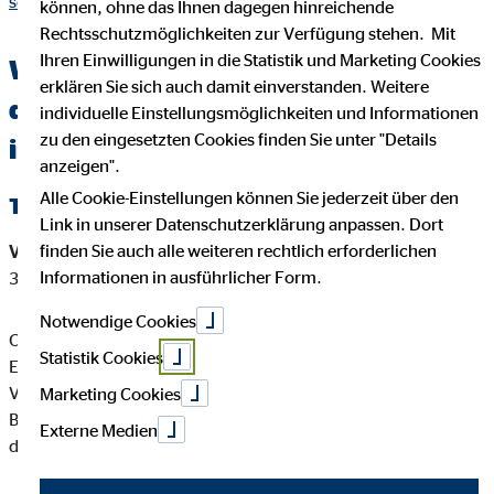
schwiton.html
können, ohne das Ihnen dagegen hinreichende
Rechtsschutzmöglichkeiten zur Verfügung stehen. Mit
Ihren Einwilligungen in die Statistik und Marketing Cookies
Wichtige Kundeninformationen über
erklären Sie sich auch damit einverstanden. Weitere
die OVB Beraterin Claudia Schwiton
individuelle Einstellungsmöglichkeiten und Informationen
zu den eingesetzten Cookies finden Sie unter "Details
in Geisa
anzeigen".
Alle Cookie-Einstellungen können Sie jederzeit über den
Tätigkeitsart
Link in unserer Datenschutzerklärung anpassen. Dort
finden Sie auch alle weiteren rechtlich erforderlichen
Versicherungsvermittler-Registernummer:
D-4PCJ-Z2NJS-
Informationen in ausführlicher Form.
32
Notwendige Cookies
Claudia Schwiton ist ein Versicherungsvertreter mit
Statistik Cookies
Erlaubnispflicht nach § 34 d Abs. 1 GewO, eingetragen in das
Vermittlerregister gemäß § 34d Abs. 10 GewO,
Marketing Cookies
Bundesrepublik Deutschland Berufsrechtliche Regelung: § 34
Externe Medien
d GewO, §§ 59 - 68 VVG, VersVermV