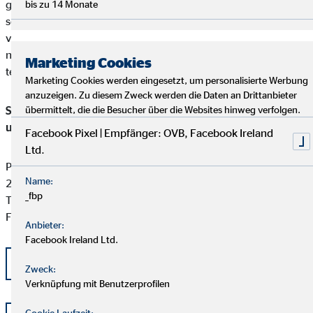
gefunden werden kann, ist unser Unternehmen bereit und
bis zu 14 Monate
sofern die Kundenbeschwerde Versicherungsprodukte betrifft,
verpflichtet, an einem Streitbeilegungsverfahren vor der
nachstehenden anerkannten Verbraucherschlichtungsstelle
Marketing Cookies
teilzunehmen:
Marketing Cookies werden eingesetzt, um personalisierte Werbung
anzuzeigen. Zu diesem Zweck werden die Daten an Drittanbieter
Schlichtungsstelle für gewerbliche Versicherungs-, Anlage-
übermittelt, die die Besucher über die Websites hinweg verfolgen.
und Kreditvermittlung
Facebook Pixel | Empfänger: OVB, Facebook Ireland
Ltd.
Postfach 101424
Name:
20009 Hamburg
_fbp
Tel: +49 (0) 40 -696 508 - 90
Fax: +49 (0) 40 - 696 508 -91
Anbieter:
Facebook Ireland Ltd.
kontakt@schlichtung-finanzberatung.de
Zweck:
Verknüpfung mit Benutzerprofilen
Cookie Laufzeit: