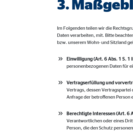
3. Maßgebl
Name:
jwpl
Anbieter:
Long
Zweck:
Einb
Im Folgenden teilen wir die Rechts
Cookie Laufzeit:
24 
Daten verarbeiten, mit. Bitte beacht
bzw. unserem Wohn- und Sitzland ge
ProvenExpert | Empfänger: OVB, Expert Sys
Einwilligung (Art. 6 Abs. 1 S. 1 
Name:
prov
personenbezogenen Daten für e
Anbieter:
Expe
Vertragserfüllung und vorvertra
Zweck:
Dars
Vertrags, dessen Vertragspartei 
Anfrage der betroffenen Person 
Cookie Laufzeit:
30 
Berechtigte Interessen (Art. 6 A
Vimeo
Verantwortlichen oder eines Drit
Person, die den Schutz persone
Name:
vime