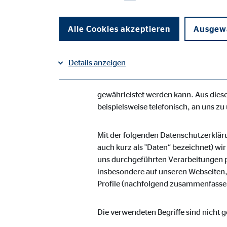
Vermögensberatung AG geltenden lan
Unternehmen die Öffentlichkeit übe
Alle Cookies akzeptieren
Ausgewä
Daten informieren. Ferner werden bet
Die OVB Vermögensberatung AG hat al
Details anzeigen
umgesetzt, um einen möglichst lücken
Dennoch können internetbasierte Dat
Impressum
gewährleistet werden kann. Aus diese
Datenschutz
|
Notwendige Cookies
beispielsweise telefonisch, an uns zu
Notwendige Cookies ermöglichen grundlegende Funkti
Funktion der Webseite einschränken.
Mit der folgenden Datenschutzerklär
auch kurz als "Daten“ bezeichnet) wi
uns durchgeführten Verarbeitungen 
Benutzereinstellungen | Empfänger: OVB
insbesondere auf unseren Webseiten, 
Name:
Profile (nachfolgend zusammenfassen
fe_t
Anbieter:
TYPO
Die verwendeten Begriffe sind nicht g
Zweck:
Spei