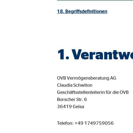
Cookie Laufzeit:
3 M
18. Begriffsdefinitionen
Adform | Empfänger: OVB, Adform A/S
Name:
uid,
Anbieter:
Adf
1. Verantw
Zweck:
ad 
Cookie Laufzeit:
2 M
OVB Vermögensberatung AG
Claudia Schwiton
Geschäftsstellenleiterin für die OVB
Externe Medien
Borscher Str. 6
Inhalte von Video- und Kartenplattformen werden b
36419 Geisa
willigen Sie auch in die mögliche Übermittlung Ihre
Telefon: +49 1749759056
Google Maps | Empfänger: OVB, Google Irela