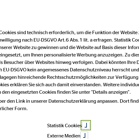
Cookies sind technisch erforderlich, um die Funktion der Website
nwilligung nach EU-DSGVO Art.6 Abs.1 lit. a erfragen. Statistik Co
Impressum
Datenschutz
serer Website zu gewinnen und die Website auf Basis dieser Infor
eingesetzt, um Ihnen personalisierte Werbung anzuzeigen. Zu di
 als Besucher über Websites hinweg verfolgen. Dabei könnten Ihre 
hutz
ach EU-DSGVO kein angemessenes Datenschutzniveau herrscht und
 dagegen hinreichende Rechtsschutzmöglichkeiten zur Verfügung 
okies erklären Sie sich auch damit einverstanden. Weitere individue
den eingesetzten Cookies finden Sie unter "Details anzeigen".
ber den Link in unserer Datenschutzerklärung anpassen. Dort find
sse an unserem Unternehmen. Datenschutz hat einen besonders hoh
hrlicher Form.
Statistik Cookies
Daten, beispielsweise des Namens, der Anschrift, E-Mail-Adress
m Einklang mit der Datenschutz-Grundverordnung und in Übereinst
Externe Medien