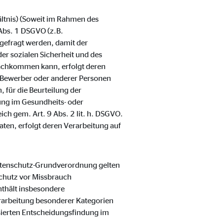
ältnis) (Soweit im Rahmen des
Abs. 1 DSGVO (z.B.
gefragt werden, damit der
er sozialen Sicherheit und des
nachkommen kann, erfolgt deren
er Bewerber oder anderer Personen
 für die Beurteilung der
lung im Gesundheits- oder
ch gem. Art. 9 Abs. 2 lit. h. DSGVO.
aten, erfolgt deren Verarbeitung auf
Datenschutz-Grundverordnung gelten
chutz vor Missbrauch
thält insbesondere
rarbeitung besonderer Kategorien
sierten Entscheidungsfindung im