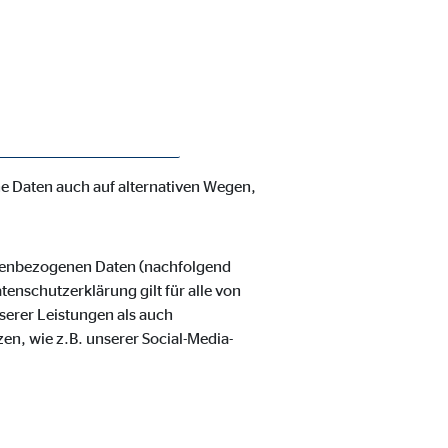
enschutzerklärung möchte unser
verarbeiteten personenbezogenen
hnen zustehenden Rechte aufgeklärt.
 und organisatorische Maßnahmen
nbezogenen Daten sicherzustellen.
ss ein absoluter Schutz nicht
e Daten auch auf alternativen Wegen,
ie Deaktivierung kann die
onenbezogenen Daten (nachfolgend
enschutzerklärung gilt für alle von
erer Leistungen als auch
en, wie z.B. unserer Social-Media-