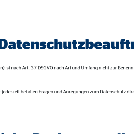
gle_maps
le Ireland Ltd.
inden von interaktiven Google Karten
 Datenschutzbeauft
Monate
td.
on) ist nach Art. 37 DSGVO nach Art und Umfang nicht zur Benen
tube
le Ireland Ltd.
r jederzeit bei allen Fragen und Anregungen zum Datenschutz dir
inden von Videos
Monate
utions Inc.