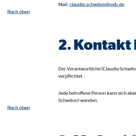
Mail:
claudia.schwiton@ovb.de
Name:
goo
Nach oben
Anbieter:
Goog
Zweck:
Einb
2. Kontakt
Cookie Laufzeit:
24 
YouTube | Empfänger: OVB, Google Ireland L
Der Verantwortliche (Claudia Schwit
Name:
you
verpflichtet.
Anbieter:
Goog
Jede betroffene Person kann sich abe
Zweck:
Einb
Schwiton) wenden.
Cookie Laufzeit:
24 
Nach oben
JW Player | Empfänger: OVB, Long Tail Ad Sol