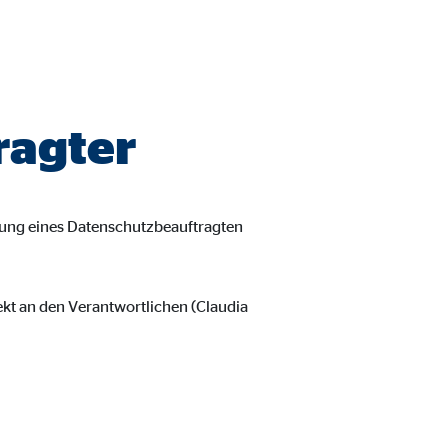
ragter
nung eines Datenschutzbeauftragten
ekt an den Verantwortlichen (Claudia