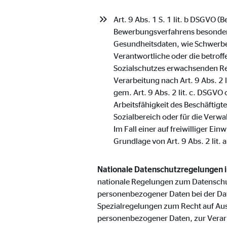
Anbieter:
Vime
Art. 9 Abs. 1 S. 1 lit. b DSGVO 
Zweck:
Einb
Bewerbungsverfahrens besondere
Gesundheitsdaten, wie Schwerbe
Cookie Laufzeit:
24 
Verantwortliche oder die betroff
Sozialschutzes erwachsenden Re
Verarbeitung nach Art. 9 Abs. 2 
gem. Art. 9 Abs. 2 lit. c. DSGVO
Arbeitsfähigkeit des Beschäftig
Sozialbereich oder für die Verwa
Im Fall einer auf freiwilliger E
Grundlage von Art. 9 Abs. 2 lit. 
Nationale Datenschutzregelungen 
nationale Regelungen zum Datenschu
personenbezogener Daten bei der Da
Spezialregelungen zum Recht auf Au
personenbezogener Daten, zur Verar