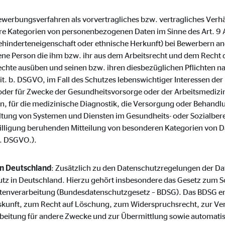
o.com, Inc.
(Bewerbungsverfahren als vorvertragliches bzw. vertragliches Verh
inden von Videos
 Kategorien von personenbezogenen Daten im Sinne des Art. 9 
hinderteneigenschaft oder ethnische Herkunft) bei Bewerbern an
Monate
ene Person die ihm bzw. ihr aus dem Arbeitsrecht und dem Recht d
chte ausüben und seinen bzw. ihren diesbezüglichen Pflichten 
lit. b. DSGVO, im Fall des Schutzes lebenswichtiger Interessen d
 oder für Zwecke der Gesundheitsvorsorge oder der Arbeitsmedizin,
ten, für die medizinische Diagnostik, die Versorgung oder Behand
ltung von Systemen und Diensten im Gesundheits- oder Sozialberei
inwilligung beruhenden Mitteilung von besonderen Kategorien von D
a. DSGVO.).
in Deutschland
: Zusätzlich zu den Datenschutzregelungen der 
tz in Deutschland. Hierzu gehört insbesondere das Gesetz zum S
tenverarbeitung (Bundesdatenschutzgesetz – BDSG). Das BDSG en
skunft, zum Recht auf Löschung, zum Widerspruchsrecht, zur Ve
beitung für andere Zwecke und zur Übermittlung sowie automati