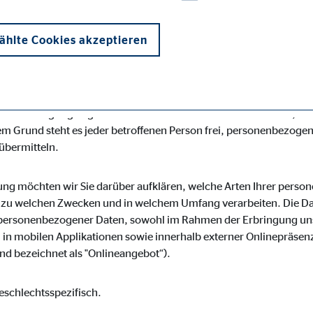
desspezifischen Datenschutzbestimmungen. Mittels dieser Dat
r Art, Umfang und Zweck der von uns erhobenen, genutzten und 
hlte Cookies akzeptieren
roffene Personen mittels dieser Datenschutzerklärung über die i
s für die Verarbeitung Verantwortlicher zahlreiche technische
losen Schutz der über diese Internetseite verarbeiteten persone
enübertragungen grundsätzlich Sicherheitslücken aufweisen, soda
m Grund steht es jeder betroffenen Person frei, personenbezogen
 übermitteln.
onen und sind für die einwandfreie Funktion der Website erforderlich. D
ung möchten wir Sie darüber aufklären, welche Arten Ihrer pers
r zu welchen Zwecken und in welchem Umfang verarbeiten. Die Dat
personenbezogener Daten, sowohl im Rahmen der Erbringung uns
in mobilen Applikationen sowie innerhalb externer Onlinepräsenz
d bezeichnet als "Onlineangebot“).
ypo_user
3 Association
eschlechtsspezifisch.
cherung von Benutzereinstellungen