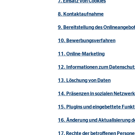
7. Einsatz von Cookies
Name:
_ga,
Anbieter:
Goog
8. Kontaktaufnahme
Zweck:
Erhe
9. Bereitstellung des Onlineangeb
Cookie Laufzeit:
bis 
10. Bewerbungsverfahren
11. Online-Marketing
Marketing Cookies
12. Informationen zum Datenschutz
Marketing Cookies werden eingesetzt, um personalis
Besucher über die Websites hinweg verfolgen.
13. Löschung von Daten
14. Präsenzen in sozialen Netzwer
Facebook Pixel | Empfänger: OVB, Facebook 
15. Plugins und eingebettete Funkt
Name:
_fbp
Anbieter:
Face
16. Änderung und Aktualisierung d
Zweck:
Verk
17. Rechte der betroffenen Person