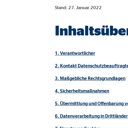
Cookie Laufzeit:
Brow
Stand: 27. Januar 2022
Einverständnis Cookie | Empfänger: OVB
Inhaltsübe
Name:
cook
Anbieter:
min
1. Verantwortlicher
Zweck:
Spei
2. Kontakt Datenschutzbeauftragt
Cookie Laufzeit:
1 Ja
3. Maßgebliche Rechtsgrundlagen
Statistik Cookies
4. Sicherheitsmaßnahmen
Statistik Cookies erfassen Informationen anonym. D
5. Übermittlung und Offenbarung 
6. Datenverarbeitung in Drittlände
Google Analytics | Empfänger: OVB, Google I