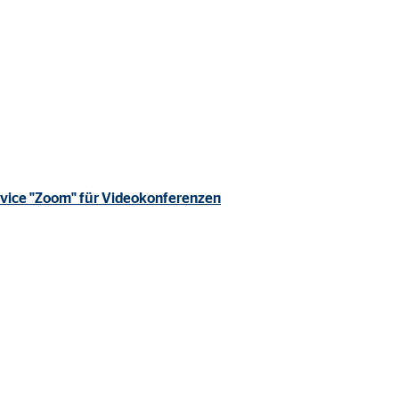
rvice "Zoom" für Videokonferenzen
ter übermittelt, die die