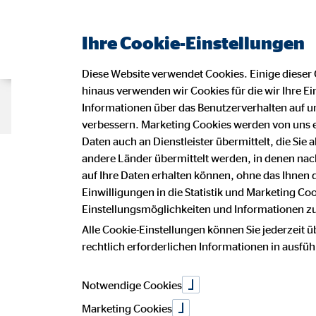
Ihre Cookie-Einstellungen
Diese Website verwendet Cookies. Einige dieser 
hinaus verwenden wir Cookies für die wir Ihre Ei
Beraterseite
Karriere bei OVB
Informationen über das Benutzerverhalten auf un
verbessern. Marketing Cookies werden von uns 
Daten auch an Dienstleister übermittelt, die Sie
Datensc
andere Länder übermittelt werden, in denen n
auf Ihre Daten erhalten können, ohne das Ihnen
Einwilligungen in die Statistik und Marketing Co
Einstellungsmöglichkeiten und Informationen zu 
Alle Cookie-Einstellungen können Sie jederzeit ü
Wir freuen uns sehr über Ihr Intere
rechtlich erforderlichen Informationen in ausfü
Vermögensberatung AG.
Notwendige Cookies
Die Verarbeitung personenbezogener 
betroffenen Person, erfolgt stets i
Marketing Cookies