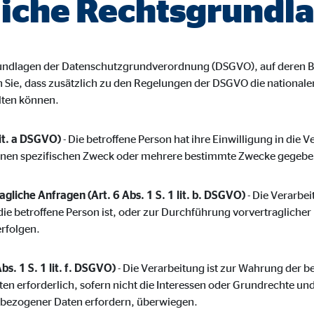
iche Rechtsgrundl
ayer
Tail Ad Solutions Inc.
inden von Videos
grundlagen der Datenschutzgrundverordnung (DSGVO), auf deren B
Monate
en Sie, dass zusätzlich zu den Regelungen der DSGVO die nationa
lten können.
tems AG
lit. a DSGVO)
- Die betroffene Person hat ihre Einwilligung in die 
enexpert
inen spezifischen Zweck oder mehrere bestimmte Zwecke gegebe
rt Systems AG
gliche Anfragen (Art. 6 Abs. 1 S. 1 lit. b. DSGVO)
- Die Verarbeit
tellung des Bewertungssiegel
die betroffene Person ist, oder zur Durchführung vorvertragliche
erfolgen.
Tage
bs. 1 S. 1 lit. f. DSGVO)
- Die Verarbeitung ist zur Wahrung der b
ten erforderlich, sofern nicht die Interessen oder Grundrechte un
nbezogener Daten erfordern, überwiegen.
oplayer