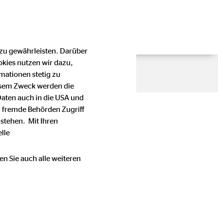
 zu gewährleisten. Darüber
okies nutzen wir dazu,
mationen stetig zu
esem Zweck werden die
Daten auch in die USA und
 fremde Behörden Zugriff
stehen. Mit Ihren
lle
en Sie auch alle weiteren
en Stellenwert bei der OVB
e oder Telefonnummer einer
immung mit den für die OVB