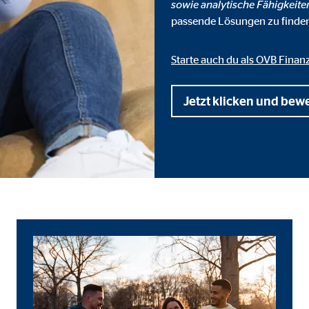
sowie analytische Fähigkeite
 _gat_UA-41411249-1, _gid
passende Lösungen zu finde
le Ireland Ltd.
bung von Statistiken zur Website-Nutzung
Starte auch du als OVB Finan
zu 14 Monate
Jetzt klicken und bew
ierte Werbung anzuzeigen. Zu diesem Zweck werden die Daten an Drittanbie
Ireland Ltd.
book Ireland Ltd.
nüpfung mit Benutzerprofilen