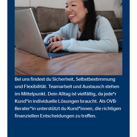
Cookie Laufzeit:
3 M
Adform | Empfänger: OVB, Adform A/S
Name:
uid,
Anbieter:
Adf
Zweck:
ad 
Cookie Laufzeit:
2 M
Bei uns findest du Sicherheit, Selbstbestimmung
und Flexibilität. Teamarbeit und Austausch stehen
im Mittelpunkt. Dein Alltag ist vielfältig, da jede*r
Externe Medien
Kund*in individuelle Lösungen braucht. Als OVB-
Inhalte von Video- und Kartenplattformen werden b
Berater*in unterstützt du Kund*innen, die richtigen
willigen Sie auch in die mögliche Übermittlung Ihre
finanziellen Entscheidungen zu treffen.
Google Maps | Empfänger: OVB, Google Irela