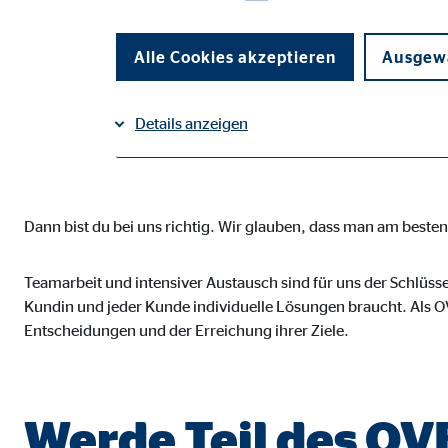
Suchst du einen Jo
Selbstbestimmung 
Alle Cookies akzeptieren
Ausgewä
Details anzeigen
vereint?
Impressum
Datenschutz
|
Notwendige Cookies
Dann bist du bei uns richtig. Wir glauben, dass man am best
Notwendige Cookies ermöglichen grundlegende Funkti
Funktion der Webseite einschränken.
Teamarbeit und intensiver Austausch sind für uns der Schlüsse
Kundin und jeder Kunde individuelle Lösungen braucht. Als OV
Benutzereinstellungen | Empfänger: OVB
Entscheidungen und der Erreichung ihrer Ziele.
Name:
fe_t
Anbieter:
TYPO
Werde Teil des O
Zweck:
Spei