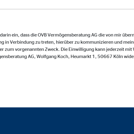
o.com, Inc.
inden von Videos
Monate
e darin ein, dass die OVB Vermögensberatung AG die von mir über
g in Verbindung zu treten, hierüber zu kommunizieren und meine
zum vorgenannten Zweck. Die Einwilligung kann jederzeit mit W
gensberatung AG, Wolfgang Koch, Heumarkt 1, 50667 Köln wide