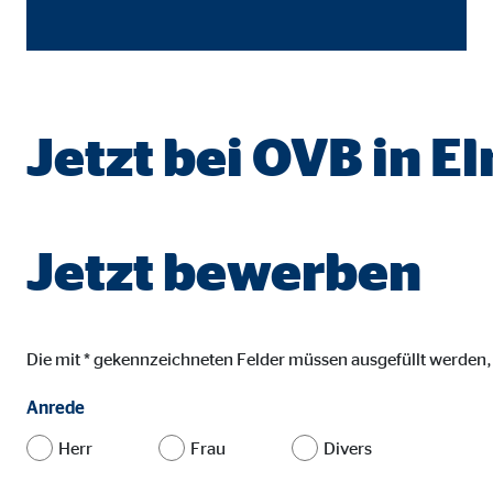
Name:
goo
Anbieter:
Goog
Zweck:
Einb
Jetzt bei OVB in E
Cookie Laufzeit:
24 
YouTube | Empfänger: OVB, Google Ireland L
Jetzt bewerben
Name:
you
Anbieter:
Goog
Zweck:
Einb
Die mit * gekennzeichneten Felder müssen ausgefüllt werden
Cookie Laufzeit:
24 
Anrede
Herr
Frau
Divers
JW Player | Empfänger: OVB, Long Tail Ad Sol