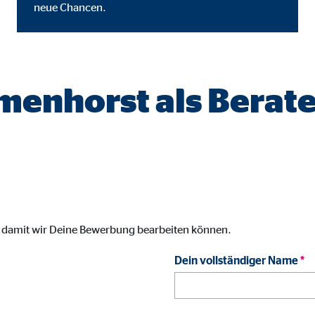
neue Chancen.
gle_maps
le Ireland Ltd.
inden von interaktiven Google Karten
lmenhorst als Berat
Monate
td.
tube
le Ireland Ltd.
inden von Videos
, damit wir Deine Bewerbung bearbeiten können.
Monate
Dein vollständiger Name
*
utions Inc.