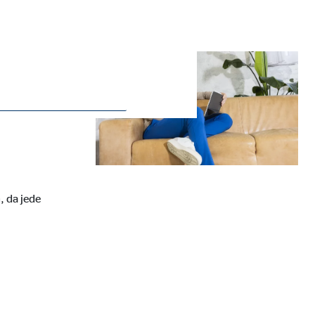
ie Deaktivierung kann die
, da jede