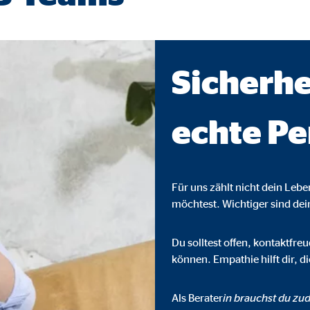
ser-Sitzung
Sicherhe
ie_consent_v2
dshape
echte Pe
chern Ihrer Einwilligungen
hr
Für uns zählt nicht dein Leb
möchtest. Wichtiger sind de
iese Informationen helfen uns zu verstehen, wie unsere Besucher unsere W
Du solltest offen, kontaktfr
können. Empathie hilft dir, 
reland Ltd.
Als Berater
in brauchst du zud