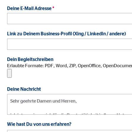
Name:
jwpl
Deine E-Mail Adresse
*
Anbieter:
Long
Zweck:
Einb
Link zu Deinem Business-Profil (Xing / LinkedIn / andere)
Cookie Laufzeit:
24 
ProvenExpert | Empfänger: OVB, Expert Sys
Dein Begleitschreiben
Name:
prov
Erlaubte Formate: PDF, Word, ZIP, OpenOffice, OpenDocume
Anbieter:
Expe
Zweck:
Dars
Deine Nachricht
Cookie Laufzeit:
30 
Vimeo
Wie hast Du von uns erfahren?
Name:
vime