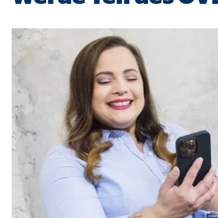
Cookie Laufzeit:
Brow
Einverständnis Cookie | Empfänger: OVB
Name:
cook
Anbieter:
min
Zweck:
Spei
Cookie Laufzeit:
1 Ja
Statistik Cookies
Statistik Cookies erfassen Informationen anonym. D
Google Analytics | Empfänger: OVB, Google I