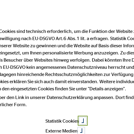
Cookies sind technisch erforderlich, um die Funktion der Website
nwilligung nach EU-DSGVO Art.6 Abs.1 lit. a erfragen. Statistik Co
Impressum
Datenschutz
serer Website zu gewinnen und die Website auf Basis dieser Infor
eingesetzt, um Ihnen personalisierte Werbung anzuzeigen. Zu di
 als Besucher über Websites hinweg verfolgen. Dabei könnten Ihre 
 mit Sicherheit
ach EU-DSGVO kein angemessenes Datenschutzniveau herrscht und
 dagegen hinreichende Rechtsschutzmöglichkeiten zur Verfügung 
okies erklären Sie sich auch damit einverstanden. Weitere individue
den eingesetzten Cookies finden Sie unter "Details anzeigen".
t!
ber den Link in unserer Datenschutzerklärung anpassen. Dort find
hrlicher Form.
Statistik Cookies
Externe Medien