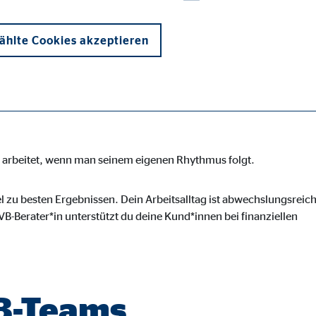
b, der Sicherheit,
und Flexibilität
hlte Cookies akzeptieren
en arbeitet, wenn man seinem eigenen Rhythmus folgt.
onen und sind für die einwandfreie Funktion der Website erforderlich. D
l zu besten Ergebnissen. Dein Arbeitsalltag ist abwechslungsreich
B-Berater*in unterstützt du deine Kund*innen bei finanziellen
ypo_user
3 Association
VB-Teams
cherung von Benutzereinstellungen