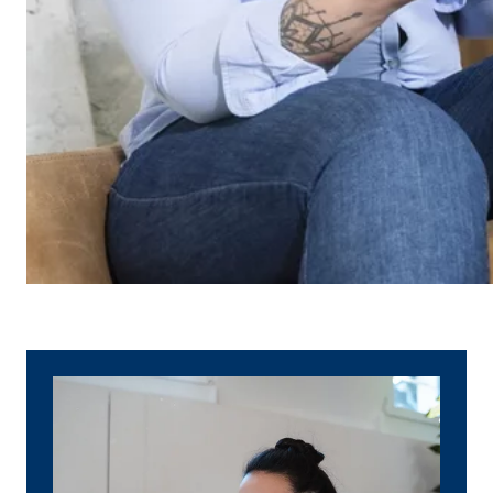
Name:
_ga,
Anbieter:
Goog
Zweck:
Erhe
Cookie Laufzeit:
bis 
Marketing Cookies
Marketing Cookies werden eingesetzt, um personalis
Besucher über die Websites hinweg verfolgen.
Facebook Pixel | Empfänger: OVB, Facebook 
Name:
_fbp
Anbieter:
Face
Zweck:
Verk