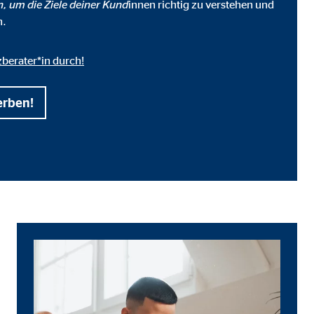
n, um die Ziele deiner Kund
innen richtig zu verstehen und
n.
zberater*in durch!
erben!
ter übermittelt, die die