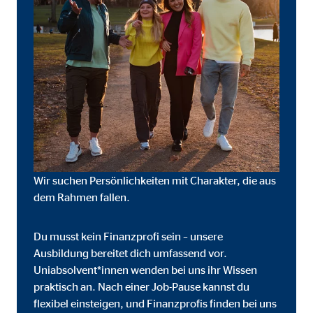
onate
 C
orm A/S
campaign
onate
Wir suchen Persönlichkeiten mit Charakter, die aus
dem Rahmen fallen.
Du musst kein Finanzprofi sein – unsere
eim Besuch unserer Webseite standardmäßig blockiert. Durch das Akzepti
Ausbildung bereitet dich umfassend vor.
r Daten an Dienste in datenschutzrechtlich sogenannten Drittländern durch 
Uniabsolvent*innen wenden bei uns ihr Wissen
praktisch an. Nach einer Job-Pause kannst du
nd Ltd.
flexibel einsteigen, und Finanzprofis finden bei uns