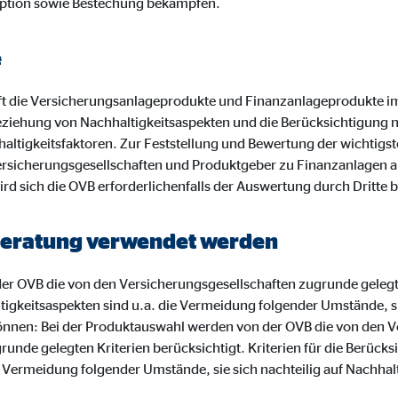
ption sowie Bestechung bekämpfen.
o.com, Inc.
inden von Videos
e
Monate
t die Versicherungsanlageprodukte und Finanzanlageprodukte i
ziehung von Nachhaltigkeitsaspekten und die Berücksichtigung 
altigkeitsfaktoren. Zur Feststellung und Bewertung der wichtigst
rsicherungsgesellschaften und Produktgeber zu Finanzanlagen a
ird sich die OVB erforderlichenfalls der Auswertung durch Dritte 
r Beratung verwendet werden
r OVB die von den Versicherungsgesellschaften zugrunde gelegten
tigkeitsaspekten sind u.a. die Vermeidung folgender Umstände, sie
önnen: Bei der Produktauswahl werden von der OVB die von den V
nde gelegten Kriterien berücksichtigt. Kriterien für die Berücks
e Vermeidung folgender Umstände, sie sich nachteilig auf Nachha