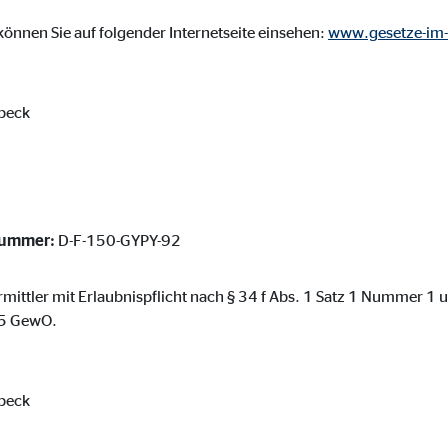
ser-Sitzung
önnen Sie auf folgender Internetseite einsehen:
www.gesetze-im-
beck
ie_consent_v2
dshape
chern Ihrer Einwilligungen
hr
nummer:
D-F-150-GYPY-92
ermittler mit Erlaubnispflicht nach § 34 f Abs. 1 Satz 1 Nummer 1
. 5 GewO.
iese Informationen helfen uns zu verstehen, wie unsere Besucher unsere W
beck
reland Ltd.