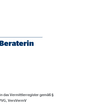
Beraterin
ie Deaktivierung kann die
 in das Vermittlerregister gemäß §
8 VVG, VersVermV