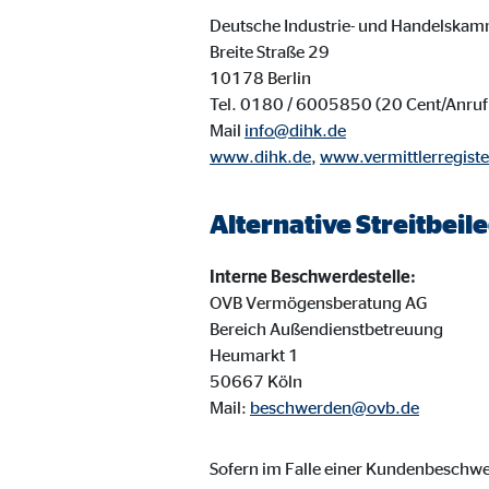
Cookie Laufzeit:
3 M
Deutsche Industrie- und Handelskam
Breite Straße 29
10178 Berlin
Adform | Empfänger: OVB, Adform A/S
Tel. 0180 / 6005850 (20 Cent/Anruf 
Mail
info@dihk.de
Name:
uid,
www.dihk.de
,
www.vermittlerregiste
Anbieter:
Adf
Zweck:
ad 
Alternative Streitbei
Cookie Laufzeit:
2 M
Interne Beschwerdestelle:
OVB Vermögensberatung AG
Bereich Außendienstbetreuung
Externe Medien
Heumarkt 1
Inhalte von Video- und Kartenplattformen werden b
50667 Köln
willigen Sie auch in die mögliche Übermittlung Ihre
Mail:
beschwerden@ovb.de
Google Maps | Empfänger: OVB, Google Irela
Sofern im Falle einer Kundenbesch