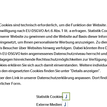
Cookies sind technisch erforderlich, um die Funktion der Website
nwilligung nach EU-DSGVO Art.6 Abs.1 lit. a erfragen. Statistik Co
Impressum
Datenschutz
serer Website zu gewinnen und die Website auf Basis dieser Infor
eingesetzt, um Ihnen personalisierte Werbung anzuzeigen. Zu di
 als Besucher über Websites hinweg verfolgen. Dabei könnten Ihre 
m
ach EU-DSGVO kein angemessenes Datenschutzniveau herrscht und
 dagegen hinreichende Rechtsschutzmöglichkeiten zur Verfügung 
okies erklären Sie sich auch damit einverstanden. Weitere individue
den eingesetzten Cookies finden Sie unter "Details anzeigen".
 von:
ber den Link in unserer Datenschutzerklärung anpassen. Dort find
hrlicher Form.
nsberatung AG
Statistik Cookies
Externe Medien