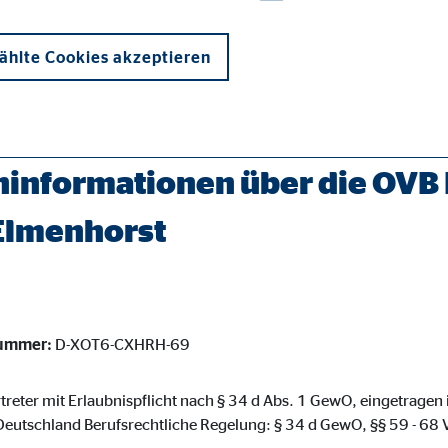
hlte Cookies akzeptieren
erater/elmenhorst-cornelia-witt.html
informationen über die OVB 
 Elmenhorst
onen und sind für die einwandfreie Funktion der Website erforderlich. D
nummer:
D-XOT6-CXHRH-69
ypo_user
3 Association
rtreter mit Erlaubnispflicht nach § 34 d Abs. 1 GewO, eingetragen
eutschland Berufsrechtliche Regelung: § 34 d GewO, §§ 59 - 6
cherung von Benutzereinstellungen