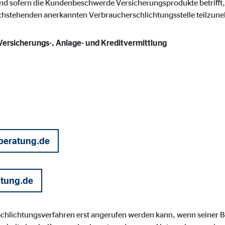
nd sofern die Kundenbeschwerde Versicherungsprodukte betrifft, 
gle_maps
achstehenden anerkannten Verbraucherschlichtungsstelle teilzun
le Ireland Ltd.
 Versicherungs-, Anlage- und Kreditvermittlung
inden von interaktiven Google Karten
Monate
td.
tube
le Ireland Ltd.
beratung.de
inden von Videos
Monate
atung.de
utions Inc.
 Schlichtungsverfahren erst angerufen werden kann, wenn seiner