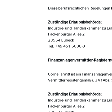
Cookie Laufzeit:
Brow
Diese berufsrechtlichen Regelungen k
Einverständnis Cookie | Empfänger: OVB
Zuständige Erlaubnisbehörde:
Industrie- und Handelskammer zu Lü
Name:
cook
Fackenburger Allee 2
23554 Lübeck
Anbieter:
min
Tel: +49 451 6006-0
Zweck:
Spei
Cookie Laufzeit:
1 Ja
Finanzanlagenvermittler-Register
Cornelia Witt ist ein Finanzanlagenv
Statistik Cookies
Vermittlerregister gemäß § 34 f Abs
Statistik Cookies erfassen Informationen anonym. D
Zuständige Erlaubnisbehörde:
Industrie- und Handelskammer zu Lü
Google Analytics | Empfänger: OVB, Google I
Fackenburger Allee 2