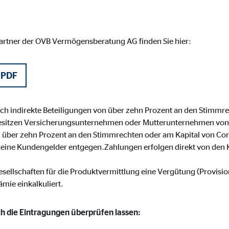
 _gat_UA-41411249-1, _gid
le Ireland Ltd.
partner der OVB Vermögensberatung AG finden Sie hier:
bung von Statistiken zur Website-Nutzung
zu 14 Monate
 PDF
noch indirekte Beteiligungen von über zehn Prozent an den Stimmr
ierte Werbung anzuzeigen. Zu diesem Zweck werden die Daten an Drittanbie
sitzen Versicherungsunternehmen oder Mutterunternehmen von
on über zehn Prozent an den Stimmrechten oder am Kapital von Cor
keine Kundengelder entgegen.Zahlungen erfolgen direkt von den 
Ireland Ltd.
gesellschaften für die Produktvermittlung eine Vergütung (Provisi
ämie einkalkuliert.
book Ireland Ltd.
ich die Eintragungen überprüfen lassen:
nüpfung mit Benutzerprofilen