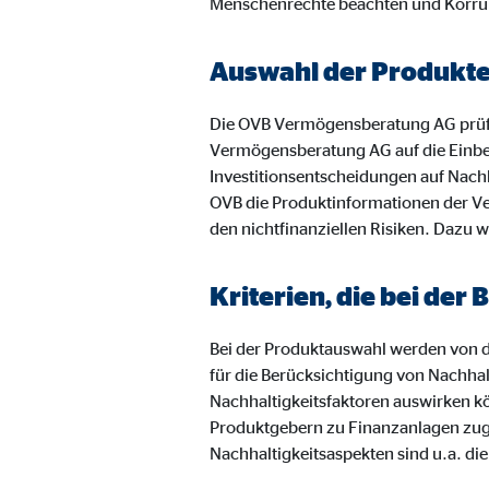
Menschenrechte beachten und Korru
Anbieter:
Vime
Zweck:
Einb
Auswahl der Produkt
Cookie Laufzeit:
24 
Die OVB Vermögensberatung AG prüf
Vermögensberatung AG auf die Einbe
Investitionsentscheidungen auf Nachh
OVB die Produktinformationen der Ve
den nichtfinanziellen Risiken. Dazu w
Kriterien, die bei de
Bei der Produktauswahl werden von de
für die Berücksichtigung von Nachhal
Nachhaltigkeitsfaktoren auswirken k
Produktgebern zu Finanzanlagen zugru
Nachhaltigkeitsaspekten sind u.a. di