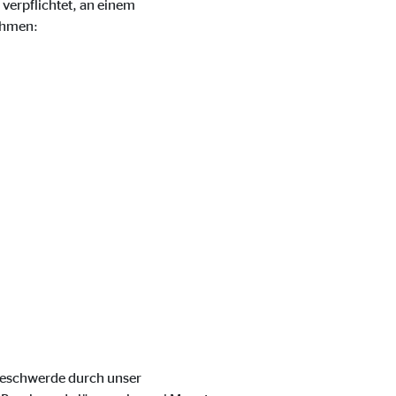
verpflichtet, an einem
ehmen:
 Beschwerde durch unser