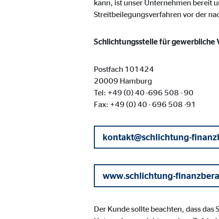
kann, ist unser Unternehmen bereit u
Name:
goo
Streitbeilegungsverfahren vor der n
Anbieter:
Goog
Schlichtungsstelle für gewerbliche
Zweck:
Einb
Cookie Laufzeit:
24 
Postfach 101424
20009 Hamburg
Tel: +49 (0) 40 -696 508 - 90
YouTube | Empfänger: OVB, Google Ireland L
Fax: +49 (0) 40 - 696 508 -91
Name:
you
Anbieter:
Goog
kontakt@schlichtung-finanz
Zweck:
Einb
Cookie Laufzeit:
24 
www.schlichtung-finanzber
JW Player | Empfänger: OVB, Long Tail Ad Sol
Der Kunde sollte beachten, dass das