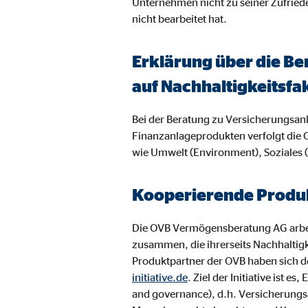
Unternehmen nicht zu seiner Zufried
Name:
jwpl
nicht bearbeitet hat.
Anbieter:
Long
Zweck:
Einb
Erklärung über die Be
Cookie Laufzeit:
24 
auf Nachhaltigkeitsfa
Bei der Beratung zu Versicherungsa
ProvenExpert | Empfänger: OVB, Expert Sys
Finanzanlageprodukten verfolgt die 
Name:
prov
wie Umwelt (Environment), Soziales
Anbieter:
Expe
Kooperierende Produk
Zweck:
Dars
Cookie Laufzeit:
30 
Die OVB Vermögensberatung AG arbei
zusammen, die ihrerseits Nachhaltig
Produktpartner der OVB haben sich de
Vimeo
initiative.de
. Ziel der Initiative ist
and governance), d.h. Versicherungs
Name:
vime