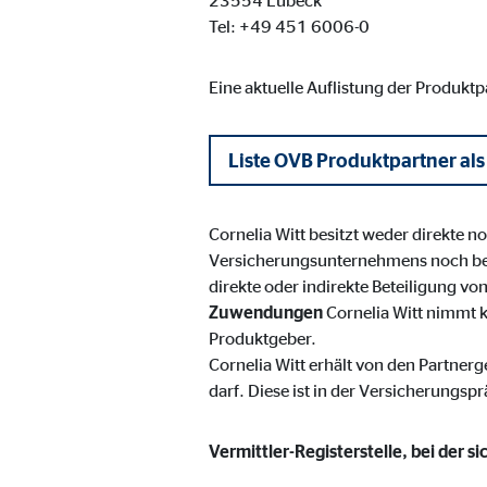
23554 Lübeck
Name:
_ga,
Tel: +49 451 6006-0
Anbieter:
Goog
Eine aktuelle Auflistung der Produkt
Zweck:
Erhe
Cookie Laufzeit:
bis 
Liste OVB Produktpartner als
Marketing Cookies
Cornelia Witt besitzt weder direkte 
Marketing Cookies werden eingesetzt, um personalis
Versicherungsunternehmens noch be
Besucher über die Websites hinweg verfolgen.
direkte oder indirekte Beteiligung v
Zuwendungen
Cornelia Witt nimmt 
Produktgeber.
Facebook Pixel | Empfänger: OVB, Facebook 
Cornelia Witt erhält von den Partner
Name:
_fbp
darf. Diese ist in der Versicherungspr
Anbieter:
Face
Vermittler-Registerstelle, bei der s
Zweck:
Verk