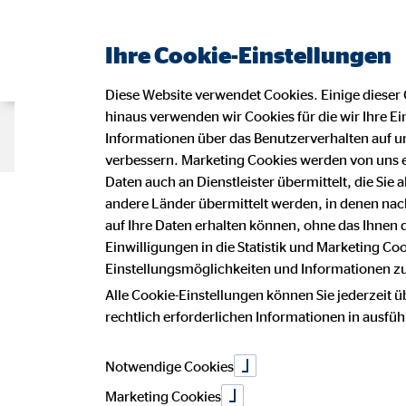
Ihre Cookie-Einstellungen
Diese Website verwendet Cookies. Einige dieser 
hinaus verwenden wir Cookies für die wir Ihre Ei
Beraterseite
Karriere bei OVB
Informationen über das Benutzerverhalten auf un
verbessern. Marketing Cookies werden von uns 
Daten auch an Dienstleister übermittelt, die Sie
Impressu
andere Länder übermittelt werden, in denen n
auf Ihre Daten erhalten können, ohne das Ihnen
Einwilligungen in die Statistik und Marketing Co
Einstellungsmöglichkeiten und Informationen zu 
Dieser Internetauftritt ist ein Angebot
Alle Cookie-Einstellungen können Sie jederzeit ü
Cornelia Witt
rechtlich erforderlichen Informationen in ausfü
Bezirksleiterin für die OVB Vermöge
Alte Dorfstrasse 26a
21493 Elmenhorst
Notwendige Cookies
Marketing Cookies