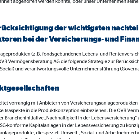
enheit abgeholfen werden konnte, oder unser Unternehmen seine
ayer
Tail Ad Solutions Inc.
inden von Videos
rücksichtigung der wichtigsten nacht
Monate
ktoren bei der Versicherungs- und Fi
nlageprodukten (z.B. fondsgebundenen Lebens- und Rentenversic
tems AG
OVB Vermögensberatung AG die folgende Strategie zur Berücksic
enexpert
 (Social) und verantwortungsvolle Unternehmensführung (Govern
rt Systems AG
tgesellschaften
tellung des Bewertungssiegel
Tage
tet vorrangig mit Anbietern von Versicherungsanlageprodukten
keitsaspekte in die Produktkonzeption einbeziehen. Die OVB Ve
r Brancheninitiative „Nachhaltigkeit in der Lebensversicherung“
 es, ESG-konforme Kapitalanlagen in der Lebensversicherung zu konz
anlageprodukte, die speziell Umwelt-, Sozial- und Arbeitnehmerb
oplayer