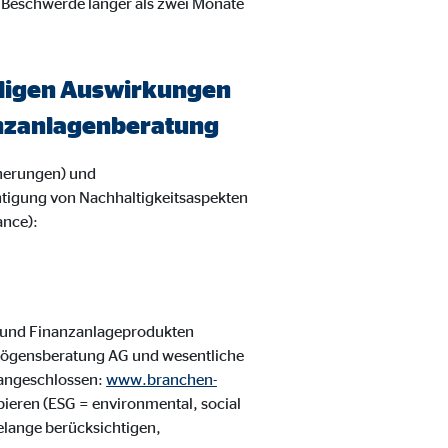
 Beschwerde länger als zwei Monate
eiligen Auswirkungen
nanzanlagenberatung
herungen) und
htigung von Nachhaltigkeitsaspekten
ance):
 und Finanzanlageprodukten
rmögensberatung AG und wesentliche
 angeschlossen:
www.branchen-
ipieren (ESG = environmental, social
elange berücksichtigen,