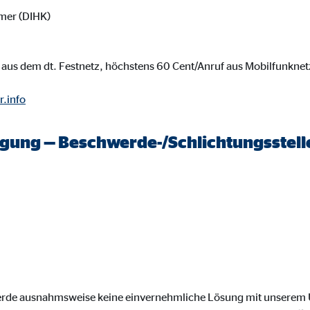
onate
mer (DIHK)
aus dem dt. Festnetz, höchstens 60 Cent/Anruf aus Mobilfunknet
 C
r.info
orm A/S
campaign
legung — Beschwerde-/Schlichtungsstell
onate
eim Besuch unserer Webseite standardmäßig blockiert. Durch das Akzepti
r Daten an Dienste in datenschutzrechtlich sogenannten Drittländern durch 
nd Ltd.
werde ausnahmsweise keine einvernehmliche Lösung mit unsere