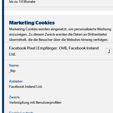
bis zu 14 Monate
eine Berufsunfähigkeitsversicherung ist ebenfalls ratsam,
um das Einkommen im Falle einer dauerhaften
Arbeitsunfähigkeit zu sichern. Abe vor allem die
Haftpflichtversicherung ist ein Muss.
Marketing Cookies
Marketing Cookies werden eingesetzt, um personalisierte Werbung
Für gesunde und zufriedene
anzuzeigen. Zu diesem Zweck werden die Daten an Drittanbieter
übermittelt, die die Besucher über die Websites hinweg verfolgen.
Mitarbeiter (m/w/d):
Facebook Pixel | Empfänger: OVB, Facebook Ireland
Ltd.
Ein Unternehmen kann seinen Mitarbeitern und
Name:
Mitarbeiterinnen wichtige Versicherungen anbieten,
_fbp
darunter betriebliche Kranken- und Altersvorsorge,
Gruppenunfall- und Berufsunfähigkeitsversicherungen
Anbieter:
sowie Berufshaftpflicht- und Reisekrankenversicherungen.
Facebook Ireland Ltd.
Diese Versicherungen bieten umfassenden Schutz und
finanzielle Sicherheit, fördern das Wohlbefinden der
Zweck:
Verknüpfung mit Benutzerprofilen
Mitarbeiter und Mitarbeiterinnen und stärken ihre Loyalität
und Zufriedenheit im Unternehmen.
Cookie Laufzeit: