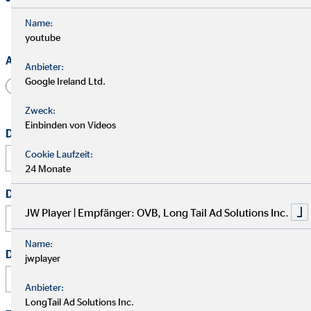
Name:
youtube
Anrede
Anbieter:
Google Ireland Ltd.
Herr
Frau
Divers
Zweck:
Einbinden von Videos
Dein vollständiger Name
*
Cookie Laufzeit:
24 Monate
Deine E-Mail Adresse
*
JW Player | Empfänger: OVB, Long Tail Ad Solutions Inc.
Name:
Deine Telefonnummer
jwplayer
Anbieter:
LongTail Ad Solutions Inc.