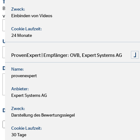
Terminwunsch
Bitte schlage mir einen Termin für ein persönliches Gespräch
Zweck:
vor.
Einbinden von Videos
Cookie Laufzeit:
24 Monate
Uhrzeit
:
ProvenExpert | Empfänger: OVB, Expert Systems AG
Deine Nachricht
*
Name:
provenexpert
Anbieter:
Expert Systems AG
Zweck:
Datenschutz
*
Darstellung des Bewertungssiegel
Ich habe die
Datenschutzerklärung
gelesen und willige
Cookie Laufzeit:
darin ein, dass die OVB Vermögensberatung AG die von
30 Tage
mir übermittelten Informationen und Kontaktdaten