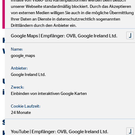
Gerne informieren wir dich genauer.
unserer Webseite standardmäßig blockiert. Durch das Akzeptieren
von externen Medien willigen Sie auch in die mögliche Übermittlung
Jetzt Infos anfordern
Ihrer Daten an Dienste in datenschutzrechtlich sogenannten
Drittländern durch den Anbieter ein.
Google Maps | Empfänger: OVB, Google Ireland Ltd.
Kostenlose Analyse, um deine
Name:
Wünsche & Ziele zu ermitteln.
google_maps
Anbieter:
Google Ireland Ltd.
Unverbindliche Beratung mit einer
Zweck:
individuellen Lösung für dich.
Einbinden von interaktiven Google Karten
Cookie Laufzeit:
24 Monate
Service, auf den du dich verlassen
YouTube | Empfänger: OVB, Google Ireland Ltd.
kannst.