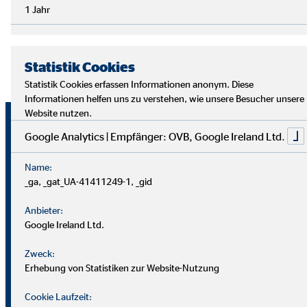
1 Jahr
Statistik Cookies
Statistik Cookies erfassen Informationen anonym. Diese
Informationen helfen uns zu verstehen, wie unsere Besucher unsere
Website nutzen.
Die wichtigsten
Google Analytics | Empfänger: OVB, Google Ireland Ltd.
Versicherungen für dich als
Name:
Selbständiger (m/w/d)
_ga, _gat_UA-41411249-1, _gid
Anbieter:
Google Ireland Ltd.
Egal ob Kranken-, Berufsunfähigkeits- oder
Haftpflichtversicherung – wir bieten dir Sicherheit in allen
Zweck:
Lebenslagen: Die Krankenversicherung ist für Selbständige
Erhebung von Statistiken zur Website-Nutzung
obligatorisch, wobei sowohl private als auch gesetzliche
Optionen zur Verfügung stehen. Eine Absicherung durch
Cookie Laufzeit: