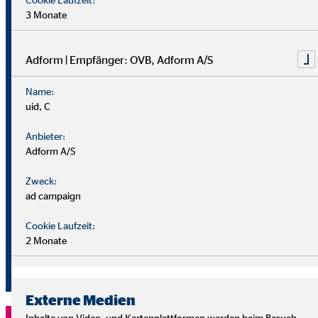
3 Monate
Dein Vorteile:
Adform | Empfänger: OVB, Adform A/S
Individuelle Beratung:
Profitiere von
maßgeschneiderten Versicherungslösungen durch
Name:
unsere Experten und Expertinnen.
uid, C
Anbieter:
Vergleich von Angeboten:
Finde die besten
Adform A/S
Konditionen und spare Zeit und Geld mit einem klaren
Marktvergleich.
Zweck:
ad campaign
Immer auf dem neuesten Stand:
Halte deine
Cookie Laufzeit:
Versicherungen aktuell und passe sie flexibel an deine
2 Monate
Bedürfnisse an.
Externe Medien
Inhalte von Video- und Kartenplattformen werden beim Besuch