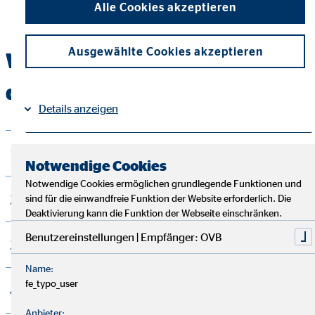
Alle Cookies akzeptieren
Ausgewählte Cookies akzeptieren
Wichtige Absicherungen für
dein Unternehmen:
Details anzeigen
1. Betriebshaftpflichtversicherung
Impressum
Datenschutz
|
Notwendige Cookies
Notwendige Cookies ermöglichen grundlegende Funktionen und
2. Geschäftsinhaltsversicherung
sind für die einwandfreie Funktion der Website erforderlich. Die
Deaktivierung kann die Funktion der Webseite einschränken.
Benutzereinstellungen | Empfänger: OVB
3. Betriebsunterbrechungsversicherung
Name:
fe_typo_user
4. Rechtsschutzversicherung
Anbieter: