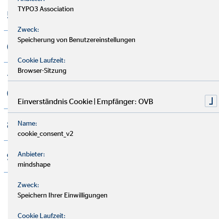
TYPO3 Association
5. Cyber-Versicherung
Zweck:
Speicherung von Benutzereinstellungen
6. Produkthaftpflichtversicherung
Cookie Laufzeit:
Browser-Sitzung
7. D&O-Versicherung
(Managerhaftpflicht)
Einverständnis Cookie | Empfänger: OVB
8. Berufshaftpflichtversicherung
Name:
cookie_consent_v2
Anbieter:
9. Transportversicherung
mindshape
Zweck:
Speichern Ihrer Einwilligungen
Cookie Laufzeit: