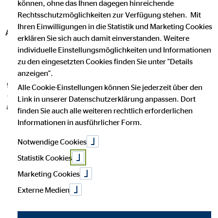
können, ohne das Ihnen dagegen hinreichende
Rechtsschutzmöglichkeiten zur Verfügung stehen. Mit
Ihren Einwilligungen in die Statistik und Marketing Cookies
Alles, was du wissen musst, um dein Unternehmen und dich
erklären Sie sich auch damit einverstanden. Weitere
abzusichern!
individuelle Einstellungsmöglichkeiten und Informationen
zu den eingesetzten Cookies finden Sie unter "Details
Als Selbstständiger (m/w/d) weißt du, wie wichtig es ist, sich
anzeigen".
gegen alle Eventualitäten abzusichern, damit du dich voll und
Alle Cookie-Einstellungen können Sie jederzeit über den
ganz auf dein Business konzentrieren kannst. Hier erfährst du
Link in unserer Datenschutzerklärung anpassen. Dort
alles, was du über die entscheidenden Versicherungen wissen
finden Sie auch alle weiteren rechtlich erforderlichen
musst, die dein Unternehmen und dich persönlich absichern.
Informationen in ausführlicher Form.
Notwendige Cookies
Statistik Cookies
Marketing Cookies
Externe Medien