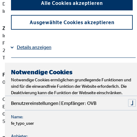
Alle Cookies akzeptieren
Diese berufsrechtlichen Regelungen können Sie auf folgender
Internetseite einsehen:
www.gesetze-im-internet.de
Ausgewählte Cookies akzeptieren
Zuständige Erlaubnisbehörde:
Industrie- und Handelskammer zu Lübeck
Fackenburger Allee 2
Details anzeigen
23554 Lübeck
Tel: +49 451 6006-0
Impressum
Datenschutz
|
Notwendige Cookies
Finanzanlagenvermittler-Registernummer:
D-F-150-1ANZ-
Notwendige Cookies ermöglichen grundlegende Funktionen und
00
sind für die einwandfreie Funktion der Website erforderlich. Die
Deaktivierung kann die Funktion der Webseite einschränken.
Claudia Augustin ist ein Finanzanlagenvermittler mit
Benutzereinstellungen | Empfänger: OVB
Erlaubnispflicht nach § 34 f Abs. 1 Satz 1 Nummer 1 und 2
GewO, eingetragen in das Vermittlerregister gemäß § 34 f Abs.
Name:
5 GewO.
fe_typo_user
Anbieter: