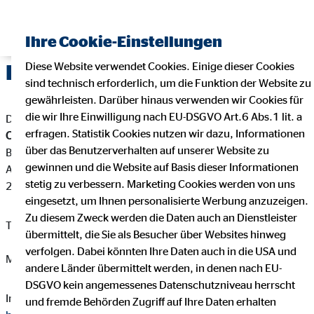
Ihre Cookie-Einstellungen
Diese Website verwendet Cookies. Einige dieser Cookies
Impressum
sind technisch erforderlich, um die Funktion der Website zu
gewährleisten. Darüber hinaus verwenden wir Cookies für
die wir Ihre Einwilligung nach EU-DSGVO Art.6 Abs.1 lit. a
Dieser Internetauftritt ist ein Angebot von:
erfragen. Statistik Cookies nutzen wir dazu, Informationen
Claudia Augustin
über das Benutzerverhalten auf unserer Website zu
Bezirksleiterin für die OVB Vermögensberatung AG
gewinnen und die Website auf Basis dieser Informationen
Am Ihlsee 25b
stetig zu verbessern. Marketing Cookies werden von uns
23795 Bad Segeberg
eingesetzt, um Ihnen personalisierte Werbung anzuzeigen.
Zu diesem Zweck werden die Daten auch an Dienstleister
Telefon: +49 4551 88260
übermittelt, die Sie als Besucher über Websites hinweg
verfolgen. Dabei könnten Ihre Daten auch in die USA und
Mail:
caugustin@ovb.de
andere Länder übermittelt werden, in denen nach EU-
DSGVO kein angemessenes Datenschutzniveau herrscht
Internet:
https://www.ovb.de/finanzberater/claudia-augustin-
und fremde Behörden Zugriff auf Ihre Daten erhalten