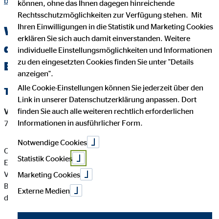
bad-segeberg.html
können, ohne das Ihnen dagegen hinreichende
Rechtsschutzmöglichkeiten zur Verfügung stehen. Mit
Ihren Einwilligungen in die Statistik und Marketing Cookies
Wichtige Kundeninformationen über
erklären Sie sich auch damit einverstanden. Weitere
die OVB Beraterin Claudia Augustin in
individuelle Einstellungsmöglichkeiten und Informationen
zu den eingesetzten Cookies finden Sie unter "Details
Bad Segeberg
anzeigen".
Alle Cookie-Einstellungen können Sie jederzeit über den
Tätigkeitsart
Link in unserer Datenschutzerklärung anpassen. Dort
finden Sie auch alle weiteren rechtlich erforderlichen
Versicherungsvermittler-Registernummer:
D-3SXW-093RY-
Informationen in ausführlicher Form.
76
Notwendige Cookies
Claudia Augustin ist ein Versicherungsvertreter mit
Statistik Cookies
Erlaubnispflicht nach § 34 d Abs. 1 GewO, eingetragen in das
Vermittlerregister gemäß § 34d Abs. 10 GewO,
Marketing Cookies
Bundesrepublik Deutschland Berufsrechtliche Regelung: § 34
Externe Medien
d GewO, §§ 59 - 68 VVG, VersVermV