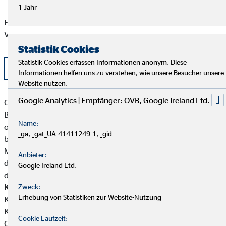
1 Jahr
Eine aktuelle Auflistung der Produktpartner der OVB
Vermögensberatung AG finden Sie hier:
Statistik Cookies
Statistik Cookies erfassen Informationen anonym. Diese
Liste OVB Produktpartner als PDF
Informationen helfen uns zu verstehen, wie unsere Besucher unsere
Website nutzen.
Google Analytics | Empfänger: OVB, Google Ireland Ltd.
Claudia Augustin besitzt weder direkte noch indirekte
Beteiligungen von über zehn Prozent an den Stimmrechten
Name:
oder am Kapital eines Versicherungsunternehmens noch
_ga, _gat_UA-41411249-1, _gid
besitzen Versicherungsunternehmen oder
Mutterunternehmen von Versicherungsunternehmen eine
Anbieter:
direkte oder indirekte Beteiligung von über zehn Prozent an
Google Ireland Ltd.
den Stimmrechten oder am Kapital von Claudia Augustin.
Kundengelder / Zuwendungen
Zweck:
Claudia Augustin nimmt keine
Erhebung von Statistiken zur Website-Nutzung
Kundengelder entgegen.Zahlungen erfolgen direkt von den
Kunden an die jeweiligen Produktgeber.
Cookie Laufzeit:
Claudia Augustin erhält von den Partnergesellschaften für die