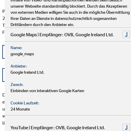
unserer Webseite standardmäßig blockiert. Durch das Akzeptieren
Postfach 101424
von externen Medien willigen Sie auch in die mögliche Übermittlung
20009 Hamburg
Ihrer Daten an Dienste in datenschutzrechtlich sogenannten
Drittländern durch den Anbieter ein.
Tel: +49 (0) 40 -696 508 - 90
Fax: +49 (0) 40 - 696 508 -91
Google Maps | Empfänger: OVB, Google Ireland Ltd.
Name:
kontakt@schlichtung-finanzberatung.de
google_maps
Anbieter:
Google Ireland Ltd.
www.schlichtung-finanzberatung.de
Zweck:
Einbinden von interaktiven Google Karten
Der Kunde sollte beachten, dass das Schlichtungsverfahren
erst angerufen werden kann, wenn seiner Beschwerde durch
Cookie Laufzeit:
unser Unternehmen nicht zu seiner Zufriedenheit abgeholfen
24 Monate
werden konnte, oder unser Unternehmen seine Beschwerde
länger als zwei Monate nicht bearbeitet hat.
YouTube | Empfänger: OVB, Google Ireland Ltd.