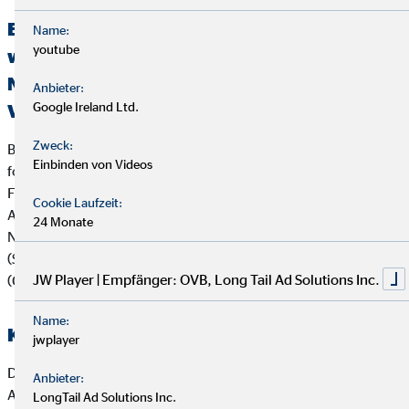
Erklärung über die Berücksichtigung der
Name:
youtube
wichtigsten nachteiligen Auswirkungen auf
Nachhaltigkeitsfaktoren bei der
Anbieter:
Google Ireland Ltd.
Versicherungs- und Finanzanlagenberatung
Zweck:
Bei der Beratung zu Versicherungsanlageprodukten (z.B.
Einbinden von Videos
fondsgebundenen Lebens- und Rentenversicherungen) und
Finanzanlageprodukten verfolgt die OVB Vermögensberatung
Cookie Laufzeit:
AG die folgende Strategie zur Berücksichtigung von
24 Monate
Nachhaltigkeitsaspekten wie Umwelt (Environment), Soziales
(Social) und verantwortungsvolle Unternehmensführung
JW Player | Empfänger: OVB, Long Tail Ad Solutions Inc.
(Governance):
Name:
Kooperierende Produktgesellschaften
jwplayer
Die OVB Vermögensberatung AG arbeitet vorrangig mit
Anbieter:
Anbietern von Versicherungsanlageprodukten und
LongTail Ad Solutions Inc.