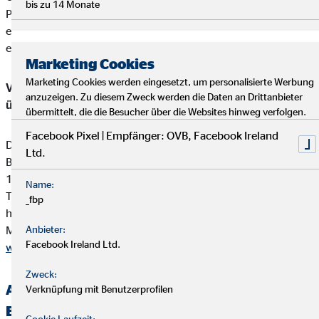
bis zu 14 Monate
Produktvermittlung eine Vergütung (Provisionszahlung), die
einbehalten werden darf. Diese ist in der Versicherungsprämie
einkalkuliert.
Marketing Cookies
Marketing Cookies werden eingesetzt, um personalisierte Werbung
Vermittler-Registerstelle, bei der sich die Eintragungen
anzuzeigen. Zu diesem Zweck werden die Daten an Drittanbieter
überprüfen lassen:
übermittelt, die die Besucher über die Websites hinweg verfolgen.
Facebook Pixel | Empfänger: OVB, Facebook Ireland
Deutsche Industrie- und Handelskammer (DIHK)
Ltd.
Breite Straße 29
10178 Berlin
Name:
Tel. 0180 / 6005850 (20 Cent/Anruf aus dem dt. Festnetz,
_fbp
höchstens 60 Cent/Anruf aus Mobilfunknetzen)
Mail
Anbieter:
info@dihk.de
Facebook Ireland Ltd.
www.dihk.de
,
www.vermittlerregister.info
Zweck:
Alternative Streitbeilegung —
Verknüpfung mit Benutzerprofilen
Beschwerde-/Schlichtungsstellen
Cookie Laufzeit: