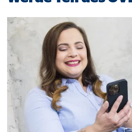
Cookie Laufzeit:
Brow
Einverständnis Cookie | Empfänger: OVB
Name:
cook
Anbieter:
min
Zweck:
Spei
Cookie Laufzeit:
1 Ja
Statistik Cookies
Statistik Cookies erfassen Informationen anonym. D
Google Analytics | Empfänger: OVB, Google I