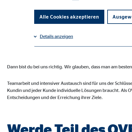
Suchst du einen Jo
Selbstbestimmung 
Alle Cookies akzeptieren
Ausgewä
Details anzeigen
vereint?
Impressum
Datenschutz
|
Notwendige Cookies
Dann bist du bei uns richtig. Wir glauben, dass man am best
Notwendige Cookies ermöglichen grundlegende Funkti
Funktion der Webseite einschränken.
Teamarbeit und intensiver Austausch sind für uns der Schlüsse
Kundin und jeder Kunde individuelle Lösungen braucht. Als OV
Benutzereinstellungen | Empfänger: OVB
Entscheidungen und der Erreichung ihrer Ziele.
Name:
fe_t
Anbieter:
TYPO
Werde Teil des O
Zweck:
Spei