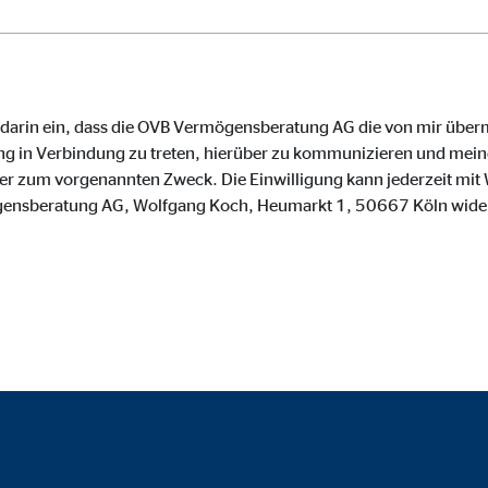
o.com, Inc.
inden von Videos
Monate
e darin ein, dass die OVB Vermögensberatung AG die von mir über
g in Verbindung zu treten, hierüber zu kommunizieren und meine
zum vorgenannten Zweck. Die Einwilligung kann jederzeit mit W
gensberatung AG, Wolfgang Koch, Heumarkt 1, 50667 Köln wide