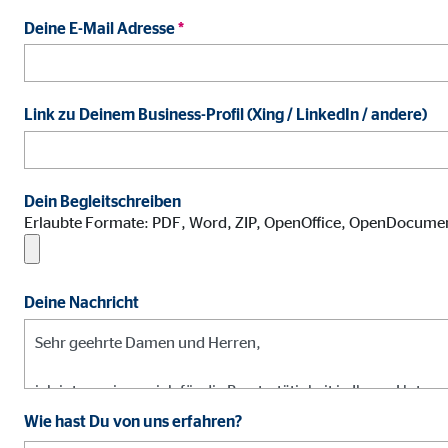
Name:
jwpl
Deine E-Mail Adresse
*
Anbieter:
Long
Zweck:
Einb
Link zu Deinem Business-Profil (Xing / LinkedIn / andere)
Cookie Laufzeit:
24 
ProvenExpert | Empfänger: OVB, Expert Sys
Dein Begleitschreiben
Name:
prov
Erlaubte Formate: PDF, Word, ZIP, OpenOffice, OpenDocume
Anbieter:
Expe
Zweck:
Dars
Deine Nachricht
Cookie Laufzeit:
30 
Vimeo
Wie hast Du von uns erfahren?
Name:
vime