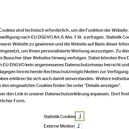
Cookies sind technisch erforderlich, um die Funktion der Website
nwilligung nach EU-DSGVO Art.6 Abs.1 lit. a erfragen. Statistik Co
Impressum
Datenschutz
serer Website zu gewinnen und die Website auf Basis dieser Infor
eingesetzt, um Ihnen personalisierte Werbung anzuzeigen. Zu di
 als Besucher über Websites hinweg verfolgen. Dabei könnten Ihre 
 mit Sicherheit
ach EU-DSGVO kein angemessenes Datenschutzniveau herrscht und
 dagegen hinreichende Rechtsschutzmöglichkeiten zur Verfügung 
okies erklären Sie sich auch damit einverstanden. Weitere individue
den eingesetzten Cookies finden Sie unter "Details anzeigen".
t!
ber den Link in unserer Datenschutzerklärung anpassen. Dort find
hrlicher Form.
Statistik Cookies
Externe Medien