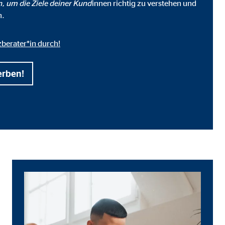
n, um die Ziele deiner Kund
innen richtig zu verstehen und
n.
zberater*in durch!
erben!
ter übermittelt, die die