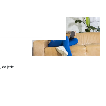
ie Deaktivierung kann die
, da jede