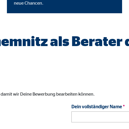
neue Chancen.
gle_maps
le Ireland Ltd.
inden von interaktiven Google Karten
hemnitz als Berater
Monate
td.
tube
le Ireland Ltd.
inden von Videos
, damit wir Deine Bewerbung bearbeiten können.
Monate
Dein vollständiger Name
*
utions Inc.