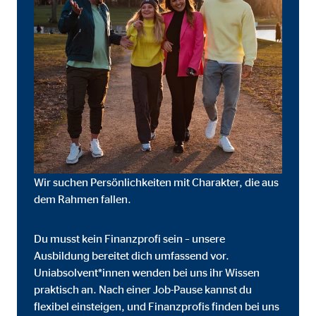
onate
 C
orm A/S
campaign
onate
Wir suchen Persönlichkeiten mit Charakter, die aus
dem Rahmen fallen.
Du musst kein Finanzprofi sein – unsere
eim Besuch unserer Webseite standardmäßig blockiert. Durch das Akzepti
Ausbildung bereitet dich umfassend vor.
r Daten an Dienste in datenschutzrechtlich sogenannten Drittländern durch 
Uniabsolvent*innen wenden bei uns ihr Wissen
praktisch an. Nach einer Job-Pause kannst du
nd Ltd.
flexibel einsteigen, und Finanzprofis finden bei uns