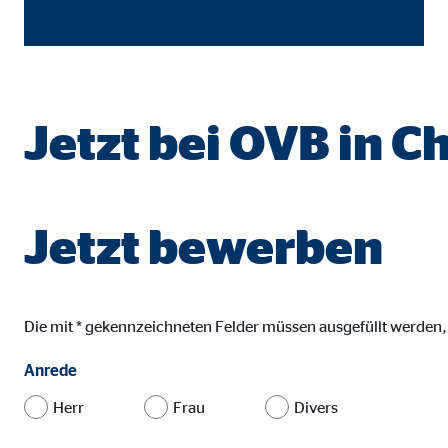
Name:
goo
Anbieter:
Goog
Zweck:
Einb
Jetzt bei OVB in C
Cookie Laufzeit:
24 
YouTube | Empfänger: OVB, Google Ireland L
Jetzt bewerben
Name:
you
Anbieter:
Goog
Zweck:
Einb
Die mit * gekennzeichneten Felder müssen ausgefüllt werden
Cookie Laufzeit:
24 
Anrede
Herr
Frau
Divers
JW Player | Empfänger: OVB, Long Tail Ad Sol