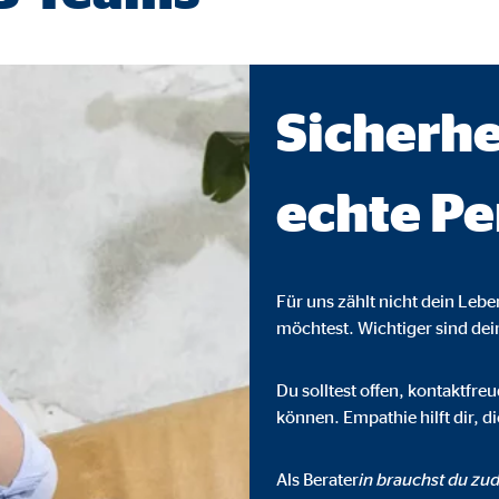
ser-Sitzung
Sicherhe
ie_consent_v2
dshape
echte Pe
chern Ihrer Einwilligungen
hr
Für uns zählt nicht dein Leb
möchtest. Wichtiger sind de
iese Informationen helfen uns zu verstehen, wie unsere Besucher unsere W
Du solltest offen, kontaktfr
können. Empathie hilft dir, 
reland Ltd.
Als Berater
in brauchst du zud