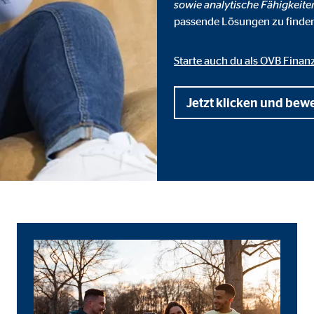
sowie analytische Fähigkeite
 _gat_UA-41411249-1, _gid
passende Lösungen zu finde
le Ireland Ltd.
bung von Statistiken zur Website-Nutzung
Starte auch du als OVB Finan
zu 14 Monate
Jetzt klicken und bew
ierte Werbung anzuzeigen. Zu diesem Zweck werden die Daten an Drittanbie
Ireland Ltd.
book Ireland Ltd.
nüpfung mit Benutzerprofilen