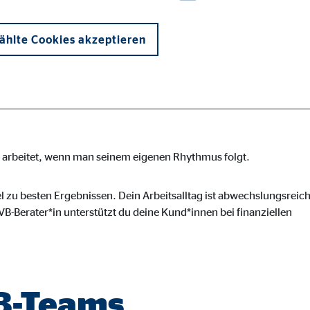
b, der Sicherheit,
und Flexibilität
hlte Cookies akzeptieren
en arbeitet, wenn man seinem eigenen Rhythmus folgt.
onen und sind für die einwandfreie Funktion der Website erforderlich. D
l zu besten Ergebnissen. Dein Arbeitsalltag ist abwechslungsreich
B-Berater*in unterstützt du deine Kund*innen bei finanziellen
ypo_user
3 Association
VB-Teams
cherung von Benutzereinstellungen