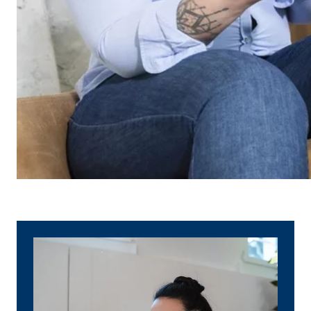
Name:
_ga,
Anbieter:
Goog
Zweck:
Erhe
Cookie Laufzeit:
bis 
Marketing Cookies
Marketing Cookies werden eingesetzt, um personalis
Besucher über die Websites hinweg verfolgen.
Facebook Pixel | Empfänger: OVB, Facebook 
Name:
_fbp
Anbieter:
Face
Zweck:
Verk