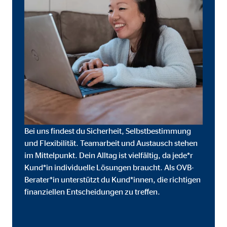
Cookie Laufzeit:
3 M
Adform | Empfänger: OVB, Adform A/S
Name:
uid,
Anbieter:
Adf
Zweck:
ad 
Cookie Laufzeit:
2 M
Bei uns findest du Sicherheit, Selbstbestimmung
und Flexibilität. Teamarbeit und Austausch stehen
im Mittelpunkt. Dein Alltag ist vielfältig, da jede*r
Externe Medien
Kund*in individuelle Lösungen braucht. Als OVB-
Inhalte von Video- und Kartenplattformen werden b
Berater*in unterstützt du Kund*innen, die richtigen
willigen Sie auch in die mögliche Übermittlung Ihre
finanziellen Entscheidungen zu treffen.
Google Maps | Empfänger: OVB, Google Irela