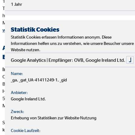
10178 Berlin
1 Jahr
Tel. 0180 / 6005850 (20 Cent/Anruf aus dem dt. Festnetz,
höchstens 60 Cent/Anruf aus Mobilfunknetzen)
Mail
info@dihk.de
Statistik Cookies
www.dihk.de
,
www.vermittlerregister.info
Statistik Cookies erfassen Informationen anonym. Diese
Informationen helfen uns zu verstehen, wie unsere Besucher unsere
Alternative Streitbeilegung —
Website nutzen.
Beschwerde-/Schlichtungsstellen
Google Analytics | Empfänger: OVB, Google Ireland Ltd.
Interne Beschwerdestelle:
Name:
OVB Vermögensberatung AG
_ga, _gat_UA-41411249-1, _gid
Bereich Außendienstbetreuung
Heumarkt 1
Anbieter:
50667 Köln
Google Ireland Ltd.
Mail:
beschwerden@ovb.de
Zweck:
Erhebung von Statistiken zur Website-Nutzung
Sofern im Falle einer Kundenbeschwerde ausnahmsweise
keine einvernehmliche Lösung mit unserem Unternehmen
Cookie Laufzeit: