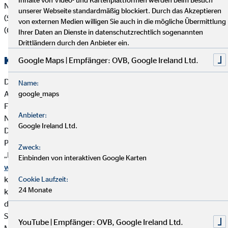
Nachhaltigkeitsaspekten wie Umwelt (Environment), Soziales
unserer Webseite standardmäßig blockiert. Durch das Akzeptieren
(Social) und verantwortungsvolle Unternehmensführung
von externen Medien willigen Sie auch in die mögliche Übermittlung
(Governance):
Ihrer Daten an Dienste in datenschutzrechtlich sogenannten
Drittländern durch den Anbieter ein.
Kooperierende Produktgesellschaften
Google Maps | Empfänger: OVB, Google Ireland Ltd.
Die OVB Vermögensberatung AG arbeitet vorrangig mit
Name:
Anbietern von Versicherungsanlageprodukten und
google_maps
Finanzanlageprodukten zusammen, die ihrerseits
Anbieter:
Nachhaltigkeitsaspekte in die Produktkonzeption einbeziehen.
Google Ireland Ltd.
Die OVB Vermögensberatung AG und wesentliche
Produktpartner der OVB haben sich der Brancheninitiative
Zweck:
„Nachhaltigkeit in der Lebensversicherung“ angeschlossen:
Einbinden von interaktiven Google Karten
www.branchen-initiative.de
. Ziel der Initiative ist es, ESG-
konforme Kapitalanlagen in der Lebensversicherung zu
Cookie Laufzeit:
24 Monate
konzipieren (ESG = environmental, social and governance),
d.h. Versicherungsanlageprodukte, die speziell Umwelt-,
Sozial- und Arbeitnehmerbelange berücksichtigen,
YouTube | Empfänger: OVB, Google Ireland Ltd.