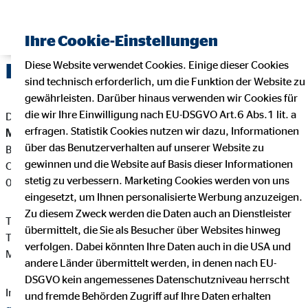
Ihre Cookie-Einstellungen
Diese Website verwendet Cookies. Einige dieser Cookies
Impressum
sind technisch erforderlich, um die Funktion der Website zu
gewährleisten. Darüber hinaus verwenden wir Cookies für
die wir Ihre Einwilligung nach EU-DSGVO Art.6 Abs.1 lit. a
Dieser Internetauftritt ist ein Angebot von:
erfragen. Statistik Cookies nutzen wir dazu, Informationen
Michael Große
über das Benutzerverhalten auf unserer Website zu
Bezirksdirektor für die OVB Vermögensberatung AG
gewinnen und die Website auf Basis dieser Informationen
Olbernhauer Str. 5
stetig zu verbessern. Marketing Cookies werden von uns
09125 Chemnitz
eingesetzt, um Ihnen personalisierte Werbung anzuzeigen.
Zu diesem Zweck werden die Daten auch an Dienstleister
Telefon: +49 371 2803694
übermittelt, die Sie als Besucher über Websites hinweg
Telefax: +49 371 5430779
verfolgen. Dabei könnten Ihre Daten auch in die USA und
Mail:
mgrosse@ovb.de
andere Länder übermittelt werden, in denen nach EU-
DSGVO kein angemessenes Datenschutzniveau herrscht
Internet:
https://www.ovb.de/finanzberater/chemnitz-michael-
und fremde Behörden Zugriff auf Ihre Daten erhalten