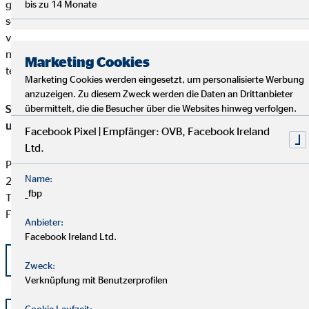
gefunden werden kann, ist unser Unternehmen bereit und
bis zu 14 Monate
sofern die Kundenbeschwerde Versicherungsprodukte betrifft,
verpflichtet, an einem Streitbeilegungsverfahren vor der
nachstehenden anerkannten Verbraucherschlichtungsstelle
Marketing Cookies
teilzunehmen:
Marketing Cookies werden eingesetzt, um personalisierte Werbung
anzuzeigen. Zu diesem Zweck werden die Daten an Drittanbieter
Schlichtungsstelle für gewerbliche Versicherungs-, Anlage-
übermittelt, die die Besucher über die Websites hinweg verfolgen.
und Kreditvermittlung
Facebook Pixel | Empfänger: OVB, Facebook Ireland
Ltd.
Postfach 101424
Name:
20009 Hamburg
_fbp
Tel: +49 (0) 40 -696 508 - 90
Fax: +49 (0) 40 - 696 508 -91
Anbieter:
Facebook Ireland Ltd.
kontakt@schlichtung-finanzberatung.de
Zweck:
Verknüpfung mit Benutzerprofilen
Cookie Laufzeit: