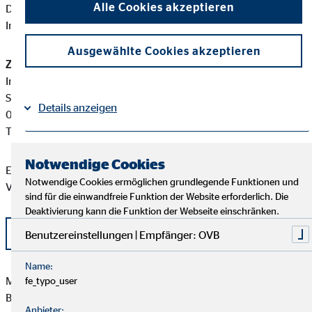
Alle Cookies akzeptieren
Diese berufsrechtlichen Regelungen können Sie auf folgender
Internetseite einsehen:
www.gesetze-im-internet.de
Ausgewählte Cookies akzeptieren
Zuständige Erlaubnisbehörde:
Industrie- und Handelskammer Chemnitz
Straße der Nationen 25
Details anzeigen
09111 Chemnitz
Tel: +49 371 6900-0
Impressum
Datenschutz
|
Notwendige Cookies
Eine aktuelle Auflistung der Produktpartner der OVB
Notwendige Cookies ermöglichen grundlegende Funktionen und
Vermögensberatung AG finden Sie hier:
sind für die einwandfreie Funktion der Website erforderlich. Die
Deaktivierung kann die Funktion der Webseite einschränken.
Liste OVB Produktpartner als PDF
Benutzereinstellungen | Empfänger: OVB
Name:
Michael Große besitzt weder direkte noch indirekte
fe_typo_user
Beteiligungen von über zehn Prozent an den Stimmrechten
Anbieter: