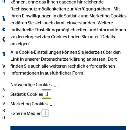
grosse.html
können, ohne das Ihnen dagegen hinreichende
Rechtsschutzmöglichkeiten zur Verfügung stehen. Mit
Ihren Einwilligungen in die Statistik und Marketing Cookies
Wichtige Kundeninformationen über
erklären Sie sich auch damit einverstanden. Weitere
den OVB Berater Michael Große in
individuelle Einstellungsmöglichkeiten und Informationen
zu den eingesetzten Cookies finden Sie unter "Details
Chemnitz
anzeigen".
Alle Cookie-Einstellungen können Sie jederzeit über den
Tätigkeitsart
Link in unserer Datenschutzerklärung anpassen. Dort
finden Sie auch alle weiteren rechtlich erforderlichen
Versicherungsvermittler-Registernummer:
D-NB80-A4X35-
Informationen in ausführlicher Form.
46
Notwendige Cookies
Michael Große ist ein Versicherungsvertreter mit
Statistik Cookies
Erlaubnispflicht nach § 34 d Abs. 1 GewO, eingetragen in das
Vermittlerregister gemäß § 34d Abs. 10 GewO,
Marketing Cookies
Bundesrepublik Deutschland Berufsrechtliche Regelung: § 34
Externe Medien
d GewO, §§ 59 - 68 VVG, VersVermV