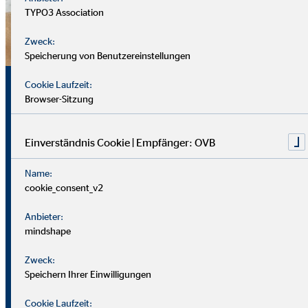
TYPO3 Association
Zweck:
Speicherung von Benutzereinstellungen
Sicherheit, Chancen und
Cookie Laufzeit:
Browser-Sitzung
echte Perspektiven
Einverständnis Cookie | Empfänger: OVB
Für uns zählt nicht dein Lebenslauf, sondern wer du bist und
Name:
was du erreichen möchtest. Wichtiger sind deine
cookie_consent_v2
zwischenmenschlichen und persönlichen Stärken.
Anbieter:
Du solltest offen, kontaktfreudig und freundlich auftreten
mindshape
und klar kommunizieren können. Empathie hilft dir, dich in
Zweck:
Kund*innen hineinzuversetzen.
Speichern Ihrer Einwilligungen
Als Berater
in brauchst du zudem eine gute Struktur, den
Cookie Laufzeit: