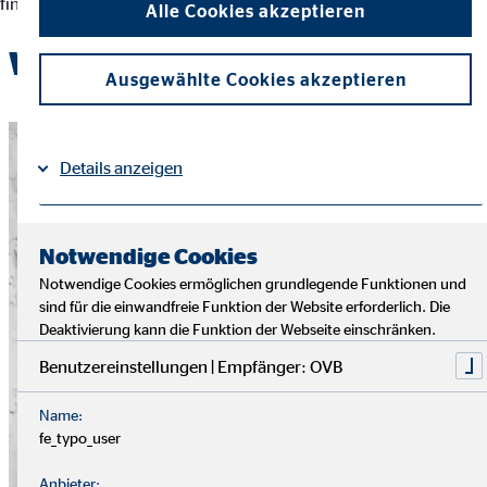
finanziellen Entscheidungen und der Erreichung ihrer Ziele.
Alle Cookies akzeptieren
Werde Teil des OVB-Teams
Ausgewählte Cookies akzeptieren
Details anzeigen
Impressum
Datenschutz
|
Notwendige Cookies
Notwendige Cookies ermöglichen grundlegende Funktionen und
sind für die einwandfreie Funktion der Website erforderlich. Die
Deaktivierung kann die Funktion der Webseite einschränken.
Benutzereinstellungen | Empfänger: OVB
Name:
fe_typo_user
Anbieter: