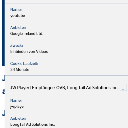
Name:
youtube
Bei OVB gibt es keine Grenzen: Unser Karriereplan bietet
gleiche Chancen für alle.
Anbieter:
Google Ireland Ltd.
Du durchläufst einen strukturierten Plan mit
Zweck:
Aufstiegsmöglichkeiten durch Ausbildung und Praxis.
Einbinden von Videos
Unterstützung bekommst du von deinem Team und deiner
Führungskraft.
Cookie Laufzeit:
24 Monate
Jetzt bei OVB in Bremerhaven
JW Player | Empfänger: OVB, Long Tail Ad Solutions Inc.
als Berater durchstarten
Name:
jwplayer
Jetzt bewerben
Anbieter:
LongTail Ad Solutions Inc.