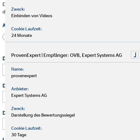
Die mit * gekennzeichneten Felder müssen ausgefüllt werden,
Zweck:
damit wir Deine Bewerbung bearbeiten können.
Einbinden von Videos
Anrede
Cookie Laufzeit:
24 Monate
Herr
Frau
Divers
ProvenExpert | Empfänger: OVB, Expert Systems AG
Dein vollständiger Name
*
Name:
provenexpert
Deine E-Mail Adresse
*
Anbieter:
Expert Systems AG
Zweck:
Deine Telefonnummer
Darstellung des Bewertungssiegel
Cookie Laufzeit:
30 Tage
Link zu Deinem Business-Profil (Xing / LinkedIn / andere)