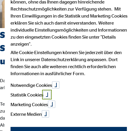
können, ohne das Ihnen dagegen hinreichende
Rechtsschutzmöglichkeiten zur Verfügung stehen. Mit
Ihren Einwilligungen in die Statistik und Marketing Cookies
erklären Sie sich auch damit einverstanden. Weitere
individuelle Einstellungsmöglichkeiten und Informationen
Suchst du einen Job, der
zu den eingesetzten Cookies finden Sie unter "Details
anzeigen".
Sicherheit, Selbstbestimmung
Alle Cookie-Einstellungen können Sie jederzeit über den
und Flexibilität vereint?
Link in unserer Datenschutzerklärung anpassen. Dort
finden Sie auch alle weiteren rechtlich erforderlichen
Informationen in ausführlicher Form.
Dann bist du bei uns richtig. Wir glauben, dass man am besten
Notwendige Cookies
arbeitet, wenn man seinem eigenen Rhythmus folgt.
Statistik Cookies
Teamarbeit und intensiver Austausch sind für uns der Schlüssel
Marketing Cookies
zu besten Ergebnissen. Dein Arbeitsalltag ist abwechslungsreich,
Externe Medien
da jede Kundin und jeder Kunde individuelle Lösungen braucht.
Als OVB-Berater*in unterstützt du deine Kund*innen bei