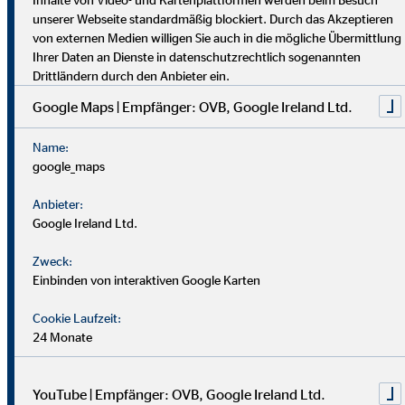
dich umfassend vor. Uniabsolvent*innen wenden bei uns ihr
unserer Webseite standardmäßig blockiert. Durch das Akzeptieren
Wissen praktisch an. Nach einer Job-Pause kannst du flexibel
von externen Medien willigen Sie auch in die mögliche Übermittlung
einsteigen, und Finanzprofis finden bei uns neue Chancen.
Ihrer Daten an Dienste in datenschutzrechtlich sogenannten
Drittländern durch den Anbieter ein.
Google Maps | Empfänger: OVB, Google Ireland Ltd.
Name:
google_maps
Anbieter:
Google Ireland Ltd.
Zweck:
Einbinden von interaktiven Google Karten
Cookie Laufzeit:
24 Monate
YouTube | Empfänger: OVB, Google Ireland Ltd.