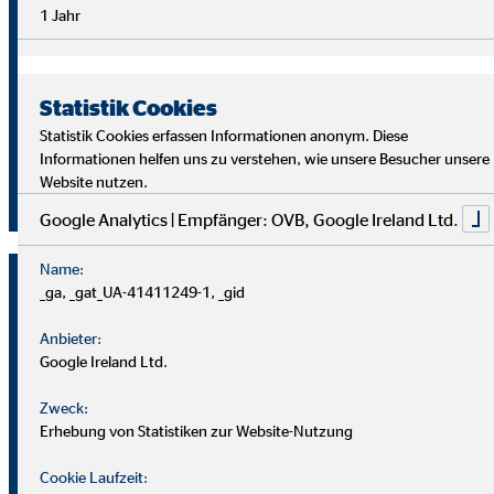
Überblick im Arbeitsalltag sowie analytische Fähigkeiten,
1 Jahr
um die Ziele deiner Kund
innen richtig zu verstehen und
passende Lösungen zu finden.
Statistik Cookies
Starte auch du als OVB Finanzberater*in durch!
Statistik Cookies erfassen Informationen anonym. Diese
Informationen helfen uns zu verstehen, wie unsere Besucher unsere
Website nutzen.
Jetzt klicken und bewerben!
Google Analytics | Empfänger: OVB, Google Ireland Ltd.
Name:
_ga, _gat_UA-41411249-1, _gid
Anbieter:
Google Ireland Ltd.
Zweck:
Erhebung von Statistiken zur Website-Nutzung
Cookie Laufzeit: