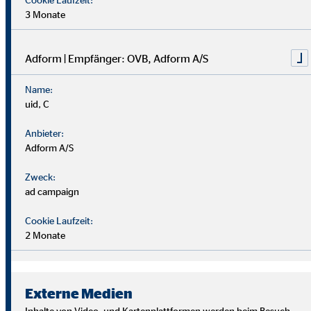
3 Monate
Adform | Empfänger: OVB, Adform A/S
Name:
uid, C
Anbieter:
Adform A/S
Zweck:
ad campaign
Cookie Laufzeit:
2 Monate
Wir suchen Persönlichkeiten mit Charakter, die aus dem
Rahmen fallen.
Externe Medien
Du musst kein Finanzprofi sein – unsere Ausbildung bereitet
Inhalte von Video- und Kartenplattformen werden beim Besuch