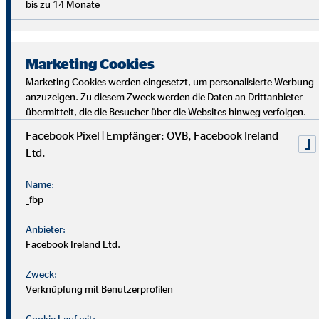
bis zu 14 Monate
Marketing Cookies
Marketing Cookies werden eingesetzt, um personalisierte Werbung
anzuzeigen. Zu diesem Zweck werden die Daten an Drittanbieter
übermittelt, die die Besucher über die Websites hinweg verfolgen.
Facebook Pixel | Empfänger: OVB, Facebook Ireland
Ltd.
Bei uns findest du Sicherheit, Selbstbestimmung und
Flexibilität. Teamarbeit und Austausch stehen im
Name:
Mittelpunkt. Dein Alltag ist vielfältig, da jede*r Kund*in
_fbp
individuelle Lösungen braucht. Als OVB-Berater*in
unterstützt du Kund*innen, die richtigen finanziellen
Anbieter:
Entscheidungen zu treffen.
Facebook Ireland Ltd.
Zweck:
Verknüpfung mit Benutzerprofilen
Cookie Laufzeit: