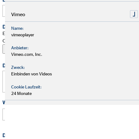
Vimeo
Dein Begleitschreiben
Name:
Erlaubte Formate: PDF, Word, ZIP, OpenOffice,
vimeoplayer
OpenDocument, JPG, PNG, BMP | Maximal 20 MB
Anbieter:
Vimeo.com, Inc.
Deine Nachricht
Zweck:
Einbinden von Videos
Cookie Laufzeit:
24 Monate
Wie hast Du von uns erfahren?
Datenschutz
*