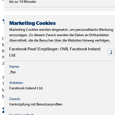
bis zu 14 Monate
1. Verantwortlicher
Marketing Cookies
Marketing Cookies werden eingesetzt, um personalisierte Werbung
anzuzeigen. Zu diesem Zweck werden die Daten an Drittanbieter
OVB Vermögensberatung AG
übermittelt, die die Besucher über die Websites hinweg verfolgen.
Martin Ludwig
Facebook Pixel | Empfänger: OVB, Facebook Ireland
Bezirksleiter für die OVB
Ltd.
Westkai 56
27572 Bremerhaven
Name:
_fbp
Telefon: +49 471 9314437
Anbieter:
Telefax: +49 471 9314439
Facebook Ireland Ltd.
Mail:
MLudwig@ovb.de
Nach oben
Zweck:
Verknüpfung mit Benutzerprofilen
2. Kontakt
Cookie Laufzeit: