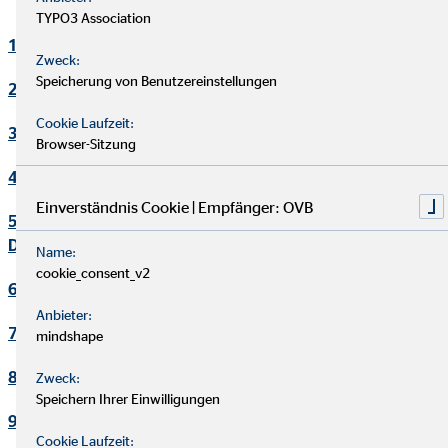
TYPO3 Association
1. Verantwortlicher
Zweck:
Speicherung von Benutzereinstellungen
2. Kontakt Datenschutzbeauftragter
Cookie Laufzeit:
3. Maßgebliche Rechtsgrundlagen
Browser-Sitzung
4. Sicherheitsmaßnahmen
Einverständnis Cookie | Empfänger: OVB
5. Übermittlung und Offenbarung von personenbezogenen
Daten
Name:
cookie_consent_v2
6. Datenverarbeitung in Drittländern
Anbieter:
7. Einsatz von Cookies
mindshape
8. Kontaktaufnahme
Zweck:
Speichern Ihrer Einwilligungen
9. Bereitstellung des Onlineangebotes und Webhosting
Cookie Laufzeit: