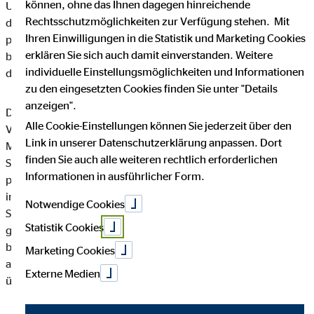
können, ohne das Ihnen dagegen hinreichende
Unternehmen die Öffentlichkeit über Art, Umfang und Zweck
Rechtsschutzmöglichkeiten zur Verfügung stehen. Mit
der von uns erhobenen, genutzten und verarbeiteten
Ihren Einwilligungen in die Statistik und Marketing Cookies
personenbezogenen Daten informieren. Ferner werden
erklären Sie sich auch damit einverstanden. Weitere
betroffene Personen mittels dieser Datenschutzerklärung über
individuelle Einstellungsmöglichkeiten und Informationen
die ihnen zustehenden Rechte aufgeklärt.
zu den eingesetzten Cookies finden Sie unter "Details
anzeigen".
Die OVB Vermögensberatung AG hat als für die Verarbeitung
Alle Cookie-Einstellungen können Sie jederzeit über den
Verantwortlicher zahlreiche technische und organisatorische
Link in unserer Datenschutzerklärung anpassen. Dort
Maßnahmen umgesetzt, um einen möglichst lückenlosen
finden Sie auch alle weiteren rechtlich erforderlichen
Schutz der über diese Internetseite verarbeiteten
Informationen in ausführlicher Form.
personenbezogenen Daten sicherzustellen. Dennoch können
internetbasierte Datenübertragungen grundsätzlich
Notwendige Cookies
Sicherheitslücken aufweisen, sodass ein absoluter Schutz nicht
Statistik Cookies
gewährleistet werden kann. Aus diesem Grund steht es jeder
betroffenen Person frei, personenbezogene Daten auch auf
Marketing Cookies
alternativen Wegen, beispielsweise telefonisch, an uns zu
Externe Medien
übermitteln.