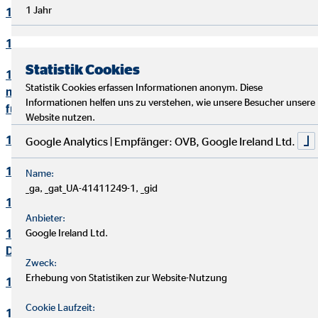
1 Jahr
10. Bewerbungsverfahren
11. Online-Marketing
Statistik Cookies
12. Informationen zum Datenschutz und rechtlich
Statistik Cookies erfassen Informationen anonym. Diese
notwendige Informationen beim Einsatz des Service "Zoom"
Informationen helfen uns zu verstehen, wie unsere Besucher unsere
für Videokonferenzen
Website nutzen.
13. Löschung von Daten
Google Analytics | Empfänger: OVB, Google Ireland Ltd.
14. Präsenzen in sozialen Netzwerken
Name:
_ga, _gat_UA-41411249-1, _gid
15. Plugins und eingebettete Funktionen sowie Inhalte
Anbieter:
16. Änderung und Aktualisierung der
Google Ireland Ltd.
Datenschutzerklärung
Zweck:
Erhebung von Statistiken zur Website-Nutzung
17. Rechte der betroffenen Personen
Cookie Laufzeit:
18. Begriffsdefinitionen