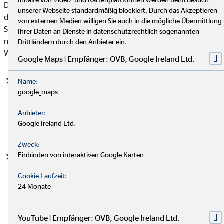
Datenschutzgrundverordnung (DSGVO), auf deren Basis wir
unserer Webseite standardmäßig blockiert. Durch das Akzeptieren
die personenbezogenen Daten verarbeiten, mit. Bitte beachten
von externen Medien willigen Sie auch in die mögliche Übermittlung
Sie, dass zusätzlich zu den Regelungen der DSGVO die
Ihrer Daten an Dienste in datenschutzrechtlich sogenannten
nationalen Datenschutzvorgaben in Ihrem bzw. unserem
Drittländern durch den Anbieter ein.
Wohn- und Sitzland gelten können.
Google Maps | Empfänger: OVB, Google Ireland Ltd.
Einwilligung (Art. 6 Abs. 1 S. 1 lit. a DSGVO)
- Die
Name:
google_maps
betroffene Person hat ihre Einwilligung in die Verarbeitung
der sie betreffenden personenbezogenen Daten für einen
Anbieter:
spezifischen Zweck oder mehrere bestimmte Zwecke
Google Ireland Ltd.
gegeben.
Zweck:
Einbinden von interaktiven Google Karten
Vertragserfüllung und vorvertragliche Anfragen (Art. 6
Abs. 1 S. 1 lit. b. DSGVO)
- Die Verarbeitung ist für die
Cookie Laufzeit:
Erfüllung eines Vertrags, dessen Vertragspartei die
24 Monate
betroffene Person ist, oder zur Durchführung
vorvertraglicher Maßnahmen erforderlich, die auf Anfrage
der betroffenen Person erfolgen.
YouTube | Empfänger: OVB, Google Ireland Ltd.