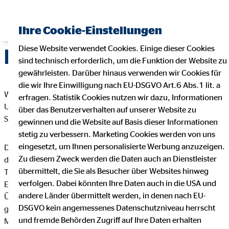
Ihre Cookie-Einstellungen
Diese Website verwendet Cookies. Einige dieser Cookies
Datenschutz
sind technisch erforderlich, um die Funktion der Website zu
gewährleisten. Darüber hinaus verwenden wir Cookies für
die wir Ihre Einwilligung nach EU-DSGVO Art.6 Abs.1 lit. a
Wir freuen uns sehr über Ihr Interesse an unserem
erfragen. Statistik Cookies nutzen wir dazu, Informationen
Unternehmen. Datenschutz hat einen besonders hohen
über das Benutzerverhalten auf unserer Website zu
Stellenwert bei der OVB Vermögensberatung AG.
gewinnen und die Website auf Basis dieser Informationen
stetig zu verbessern. Marketing Cookies werden von uns
eingesetzt, um Ihnen personalisierte Werbung anzuzeigen.
Die Verarbeitung personenbezogener Daten, beispielsweise
Zu diesem Zweck werden die Daten auch an Dienstleister
des Namens, der Anschrift, E-Mail-Adresse oder
übermittelt, die Sie als Besucher über Websites hinweg
Telefonnummer einer betroffenen Person, erfolgt stets im
verfolgen. Dabei könnten Ihre Daten auch in die USA und
Einklang mit der Datenschutz-Grundverordnung und in
andere Länder übermittelt werden, in denen nach EU-
Übereinstimmung mit den für die OVB Vermögensberatung AG
DSGVO kein angemessenes Datenschutzniveau herrscht
geltenden landesspezifischen Datenschutzbestimmungen.
und fremde Behörden Zugriff auf Ihre Daten erhalten
Mittels dieser Datenschutzerklärung möchte unser