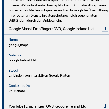
dich umfassend vor. Uniabsolvent*innen wenden bei uns ihr
unserer Webseite standardmäßig blockiert. Durch das Akzeptieren
Wissen praktisch an. Nach einer Job-Pause kannst du flexibel
von externen Medien willigen Sie auch in die mögliche Übermittlung
einsteigen, und Finanzprofis finden bei uns neue Chancen.
Ihrer Daten an Dienste in datenschutzrechtlich sogenannten
Drittländern durch den Anbieter ein.
Google Maps | Empfänger: OVB, Google Ireland Ltd.
Name:
google_maps
Anbieter:
Google Ireland Ltd.
Zweck:
Einbinden von interaktiven Google Karten
Cookie Laufzeit:
24 Monate
YouTube | Empfänger: OVB, Google Ireland Ltd.