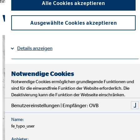
finanziellen Entscheidungen und der Erreichung ihrer Ziele.
Alle Cookies akzeptieren
Werde Teil des OVB-Teams
Ausgewählte Cookies akzeptieren
Details anzeigen
Impressum
Datenschutz
|
Notwendige Cookies
Notwendige Cookies ermöglichen grundlegende Funktionen und
sind für die einwandfreie Funktion der Website erforderlich. Die
Deaktivierung kann die Funktion der Webseite einschränken.
Benutzereinstellungen | Empfänger: OVB
Name:
fe_typo_user
Anbieter: