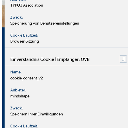
TYPO3 Association
Zweck:
Speicherung von Benutzereinstellungen
Sicherheit, Chancen und
Cookie Laufzeit:
Browser-Sitzung
echte Perspektiven
Einverständnis Cookie | Empfänger: OVB
Für uns zählt nicht dein Lebenslauf, sondern wer du bist und
Name:
was du erreichen möchtest. Wichtiger sind deine
cookie_consent_v2
zwischenmenschlichen und persönlichen Stärken.
Anbieter:
Du solltest offen, kontaktfreudig und freundlich auftreten
mindshape
und klar kommunizieren können. Empathie hilft dir, dich in
Zweck:
Kund*innen hineinzuversetzen.
Speichern Ihrer Einwilligungen
Als Berater
in brauchst du zudem eine gute Struktur, den
Cookie Laufzeit: