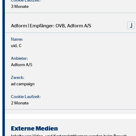
3 Monate
Adform | Empfänger: OVB, Adform A/S
Name:
uid, C
Anbieter:
Adform A/S
Zweck:
ad campaign
Cookie Laufzeit:
2 Monate
Wir suchen Persönlichkeiten mit Charakter, die aus dem
Rahmen fallen.
Externe Medien
Du musst kein Finanzprofi sein – unsere Ausbildung bereitet
Inhalte von Video- und Kartenplattformen werden beim Besuch