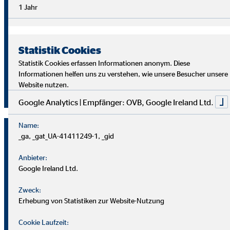
Überblick im Arbeitsalltag sowie analytische Fähigkeiten,
1 Jahr
um die Ziele deiner Kund
innen richtig zu verstehen und
passende Lösungen zu finden.
Statistik Cookies
Starte auch du als OVB Finanzberater*in durch!
Statistik Cookies erfassen Informationen anonym. Diese
Informationen helfen uns zu verstehen, wie unsere Besucher unsere
Website nutzen.
Jetzt klicken und bewerben!
Google Analytics | Empfänger: OVB, Google Ireland Ltd.
Name:
_ga, _gat_UA-41411249-1, _gid
Anbieter:
Google Ireland Ltd.
Zweck:
Erhebung von Statistiken zur Website-Nutzung
Cookie Laufzeit: