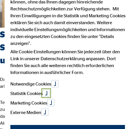
können, ohne das Ihnen dagegen hinreichende
Rechtsschutzmöglichkeiten zur Verfügung stehen. Mit
Ihren Einwilligungen in die Statistik und Marketing Cookies
erklären Sie sich auch damit einverstanden. Weitere
individuelle Einstellungsmöglichkeiten und Informationen
Suchst du einen Job, der
zu den eingesetzten Cookies finden Sie unter "Details
anzeigen".
Sicherheit, Selbstbestimmung
Alle Cookie-Einstellungen können Sie jederzeit über den
und Flexibilität vereint?
Link in unserer Datenschutzerklärung anpassen. Dort
finden Sie auch alle weiteren rechtlich erforderlichen
Informationen in ausführlicher Form.
Dann bist du bei uns richtig. Wir glauben, dass man am besten
Notwendige Cookies
arbeitet, wenn man seinem eigenen Rhythmus folgt.
Statistik Cookies
Teamarbeit und intensiver Austausch sind für uns der Schlüssel
Marketing Cookies
zu besten Ergebnissen. Dein Arbeitsalltag ist abwechslungsreich,
Externe Medien
da jede Kundin und jeder Kunde individuelle Lösungen braucht.
Als OVB-Berater*in unterstützt du deine Kund*innen bei