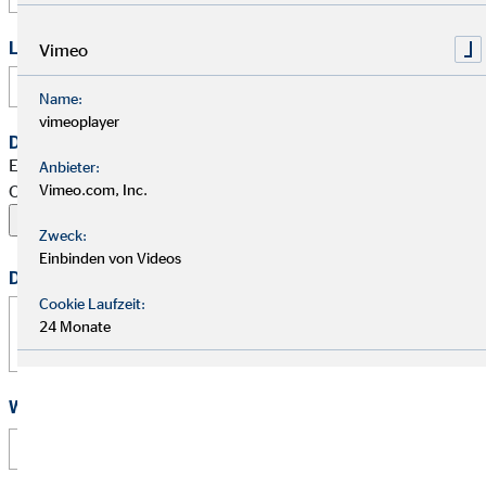
Link zu Deinem Business-Profil (Xing / LinkedIn / andere)
Vimeo
Name:
vimeoplayer
Dein Begleitschreiben
Erlaubte Formate: PDF, Word, ZIP, OpenOffice,
Anbieter:
OpenDocument, JPG, PNG, BMP | Maximal 20 MB
Vimeo.com, Inc.
Zweck:
Einbinden von Videos
Deine Nachricht
Cookie Laufzeit:
24 Monate
Wie hast Du von uns erfahren?