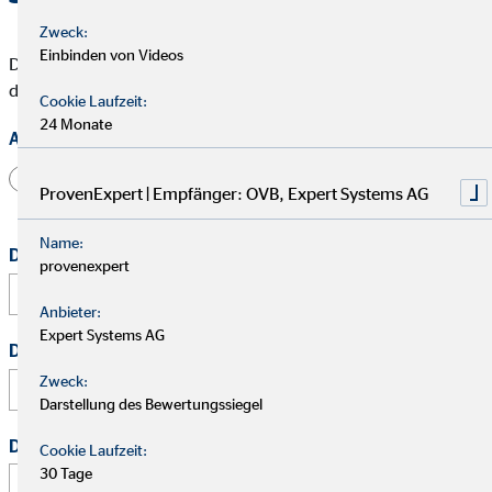
Zweck:
Einbinden von Videos
Die mit * gekennzeichneten Felder müssen ausgefüllt werden,
damit wir Deine Bewerbung bearbeiten können.
Cookie Laufzeit:
24 Monate
Anrede
Herr
Frau
Divers
ProvenExpert | Empfänger: OVB, Expert Systems AG
Name:
Dein vollständiger Name
*
provenexpert
Anbieter:
Expert Systems AG
Deine E-Mail Adresse
*
Zweck:
Darstellung des Bewertungssiegel
Deine Telefonnummer
Cookie Laufzeit:
30 Tage