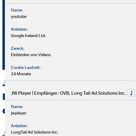
Name:
youtube
Bei OVB gibt es keine Grenzen: Unser Karriereplan bietet
gleiche Chancen für alle.
Anbieter:
Google Ireland Ltd.
Du durchläufst einen strukturierten Plan mit
Zweck:
Aufstiegsmöglichkeiten durch Ausbildung und Praxis.
Einbinden von Videos
Unterstützung bekommst du von deinem Team und deiner
Führungskraft.
Cookie Laufzeit:
24 Monate
Jetzt bei OVB in
JW Player | Empfänger: OVB, Long Tail Ad Solutions Inc.
Braunschweig als Berater
Name:
durchstarten
jwplayer
Anbieter:
Jetzt bewerben
LongTail Ad Solutions Inc.