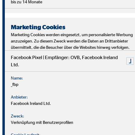
bis zu 14 Monate
Marketing Cookies
Marketing Cookies werden eingesetzt, um personalisierte Werbung
anzuzeigen. Zu diesem Zweck werden die Daten an Drittanbieter
übermittelt, die die Besucher über die Websites hinweg verfolgen.
Facebook Pixel | Empfänger: OVB, Facebook Ireland
Ltd.
Bei uns findest du Sicherheit, Selbstbestimmung und
Flexibilität. Teamarbeit und Austausch stehen im
Name:
Mittelpunkt. Dein Alltag ist vielfältig, da jede*r Kund*in
_fbp
individuelle Lösungen braucht. Als OVB-Berater*in
unterstützt du Kund*innen, die richtigen finanziellen
Anbieter:
Entscheidungen zu treffen.
Facebook Ireland Ltd.
Zweck:
Verknüpfung mit Benutzerprofilen
Cookie Laufzeit: