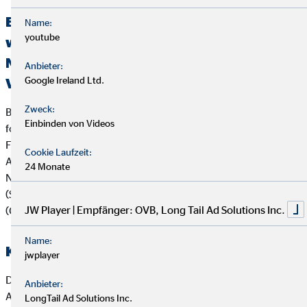
Erklärung über die Berücksichtigung der
Name:
youtube
wichtigsten nachteiligen Auswirkungen auf
Nachhaltigkeitsfaktoren bei der
Anbieter:
Google Ireland Ltd.
Versicherungs- und Finanzanlagenberatung
Zweck:
Bei der Beratung zu Versicherungsanlageprodukten (z.B.
Einbinden von Videos
fondsgebundenen Lebens- und Rentenversicherungen) und
Finanzanlageprodukten verfolgt die OVB Vermögensberatung
Cookie Laufzeit:
AG die folgende Strategie zur Berücksichtigung von
24 Monate
Nachhaltigkeitsaspekten wie Umwelt (Environment), Soziales
(Social) und verantwortungsvolle Unternehmensführung
JW Player | Empfänger: OVB, Long Tail Ad Solutions Inc.
(Governance):
Name:
Kooperierende Produktgesellschaften
jwplayer
Die OVB Vermögensberatung AG arbeitet vorrangig mit
Anbieter:
Anbietern von Versicherungsanlageprodukten und
LongTail Ad Solutions Inc.