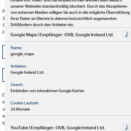
unserer Webseite standardmäßig blockiert. Durch das Akzeptieren
Postfach 101424
von externen Medien willigen Sie auch in die mögliche Übermittlung
20009 Hamburg
Ihrer Daten an Dienste in datenschutzrechtlich sogenannten
Drittländern durch den Anbieter ein.
Tel: +49 (0) 40 -696 508 - 90
Fax: +49 (0) 40 - 696 508 -91
Google Maps | Empfänger: OVB, Google Ireland Ltd.
Name:
kontakt@schlichtung-finanzberatung.de
google_maps
Anbieter:
Google Ireland Ltd.
www.schlichtung-finanzberatung.de
Zweck:
Einbinden von interaktiven Google Karten
Der Kunde sollte beachten, dass das Schlichtungsverfahren
erst angerufen werden kann, wenn seiner Beschwerde durch
Cookie Laufzeit:
unser Unternehmen nicht zu seiner Zufriedenheit abgeholfen
24 Monate
werden konnte, oder unser Unternehmen seine Beschwerde
länger als zwei Monate nicht bearbeitet hat.
YouTube | Empfänger: OVB, Google Ireland Ltd.