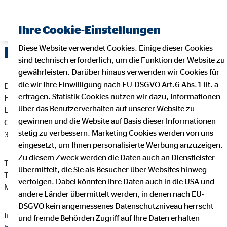
Ihre Cookie-Einstellungen
Diese Website verwendet Cookies. Einige dieser Cookies
Impressum
sind technisch erforderlich, um die Funktion der Website zu
gewährleisten. Darüber hinaus verwenden wir Cookies für
die wir Ihre Einwilligung nach EU-DSGVO Art.6 Abs.1 lit. a
Dieser Internetauftritt ist ein Angebot von:
erfragen. Statistik Cookies nutzen wir dazu, Informationen
Hans-Jörg Rummler
über das Benutzerverhalten auf unserer Website zu
Landesdirektor für die OVB Vermögensberatung AG
gewinnen und die Website auf Basis dieser Informationen
Campestr. 7
stetig zu verbessern. Marketing Cookies werden von uns
38102 Braunschweig
eingesetzt, um Ihnen personalisierte Werbung anzuzeigen.
Zu diesem Zweck werden die Daten auch an Dienstleister
Telefon: +49 531 38805-0
übermittelt, die Sie als Besucher über Websites hinweg
Telefax: +49 531 3880515
verfolgen. Dabei könnten Ihre Daten auch in die USA und
Mail:
rummler@ovb.de
andere Länder übermittelt werden, in denen nach EU-
DSGVO kein angemessenes Datenschutzniveau herrscht
Internet:
https://www.ovb.de/finanzberater/braunschweig-
und fremde Behörden Zugriff auf Ihre Daten erhalten