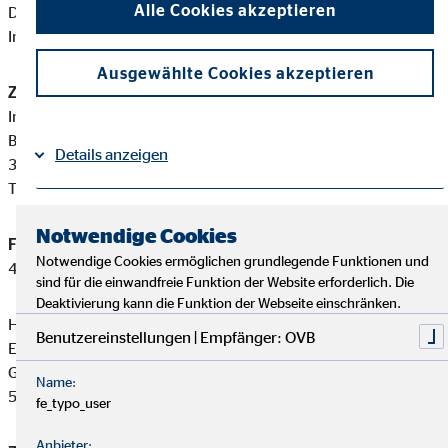
Alle Cookies akzeptieren
Diese berufsrechtlichen Regelungen können Sie auf folgender
Internetseite einsehen:
www.gesetze-im-internet.de
Ausgewählte Cookies akzeptieren
Zuständige Erlaubnisbehörde:
Industrie- und Handelskammer Braunschweig
Brabandtstraße 11
Details anzeigen
38100 Braunschweig
Tel: +49 531 4715-0
Impressum
Datenschutz
|
Notwendige Cookies
Finanzanlagenvermittler-Registernummer:
D-F-111-PKYN-
Notwendige Cookies ermöglichen grundlegende Funktionen und
40
sind für die einwandfreie Funktion der Website erforderlich. Die
Deaktivierung kann die Funktion der Webseite einschränken.
Hans-Jörg Rummler ist ein Finanzanlagenvermittler mit
Benutzereinstellungen | Empfänger: OVB
Erlaubnispflicht nach § 34 f Abs. 1 Satz 1 Nummer 1 und 2
GewO, eingetragen in das Vermittlerregister gemäß § 34 f Abs.
Name:
5 GewO.
fe_typo_user
Anbieter: