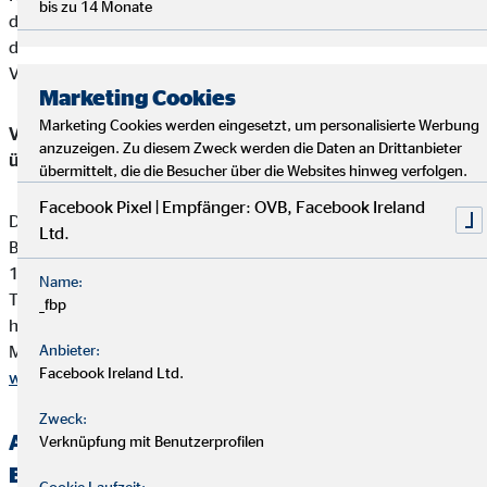
bis zu 14 Monate
die Produktvermittlung eine Vergütung (Provisionszahlung),
die einbehalten werden darf. Diese ist in der
Versicherungsprämie einkalkuliert.
Marketing Cookies
Marketing Cookies werden eingesetzt, um personalisierte Werbung
Vermittler-Registerstelle, bei der sich die Eintragungen
anzuzeigen. Zu diesem Zweck werden die Daten an Drittanbieter
überprüfen lassen:
übermittelt, die die Besucher über die Websites hinweg verfolgen.
Facebook Pixel | Empfänger: OVB, Facebook Ireland
Deutsche Industrie- und Handelskammer (DIHK)
Ltd.
Breite Straße 29
10178 Berlin
Name:
Tel. 0180 / 6005850 (20 Cent/Anruf aus dem dt. Festnetz,
_fbp
höchstens 60 Cent/Anruf aus Mobilfunknetzen)
Mail
Anbieter:
info@dihk.de
Facebook Ireland Ltd.
www.dihk.de
,
www.vermittlerregister.info
Zweck:
Alternative Streitbeilegung —
Verknüpfung mit Benutzerprofilen
Beschwerde-/Schlichtungsstellen
Cookie Laufzeit: