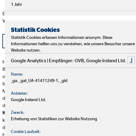
1 Jahr
Eine aktuelle Auflistung der Produktpartner der OVB
Vermögensberatung AG finden Sie hier:
Statistik Cookies
Statistik Cookies erfassen Informationen anonym. Diese
Liste OVB Produktpartner als PDF
Informationen helfen uns zu verstehen, wie unsere Besucher unsere
Website nutzen.
Google Analytics | Empfänger: OVB, Google Ireland Ltd.
Hans-Jörg Rummler besitzt weder direkte noch indirekte
Beteiligungen von über zehn Prozent an den Stimmrechten
Name:
oder am Kapital eines Versicherungsunternehmens noch
_ga, _gat_UA-41411249-1, _gid
besitzen Versicherungsunternehmen oder
Mutterunternehmen von Versicherungsunternehmen eine
Anbieter:
direkte oder indirekte Beteiligung von über zehn Prozent an
Google Ireland Ltd.
den Stimmrechten oder am Kapital von Hans-Jörg Rummler.
Kundengelder / Zuwendungen
Zweck:
Hans-Jörg Rummler nimmt
Erhebung von Statistiken zur Website-Nutzung
keine Kundengelder entgegen.Zahlungen erfolgen direkt von
den Kunden an die jeweiligen Produktgeber.
Cookie Laufzeit:
Hans-Jörg Rummler erhält von den Partnergesellschaften für