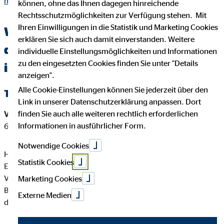
hans-joerg-rummler.html
können, ohne das Ihnen dagegen hinreichende
Rechtsschutzmöglichkeiten zur Verfügung stehen. Mit
Ihren Einwilligungen in die Statistik und Marketing Cookies
Wichtige Kundeninformationen über
erklären Sie sich auch damit einverstanden. Weitere
den OVB Berater Hans-Jörg Rummler
individuelle Einstellungsmöglichkeiten und Informationen
zu den eingesetzten Cookies finden Sie unter "Details
in Braunschweig
anzeigen".
Alle Cookie-Einstellungen können Sie jederzeit über den
Tätigkeitsart
Link in unserer Datenschutzerklärung anpassen. Dort
finden Sie auch alle weiteren rechtlich erforderlichen
Versicherungsvermittler-Registernummer:
D-QFE8-PLVCQ-
Informationen in ausführlicher Form.
67
Notwendige Cookies
Hans-Jörg Rummler ist ein Versicherungsvertreter mit
Statistik Cookies
Erlaubnispflicht nach § 34 d Abs. 1 GewO, eingetragen in das
Vermittlerregister gemäß § 34d Abs. 10 GewO,
Marketing Cookies
Bundesrepublik Deutschland Berufsrechtliche Regelung: § 34
Externe Medien
d GewO, §§ 59 - 68 VVG, VersVermV