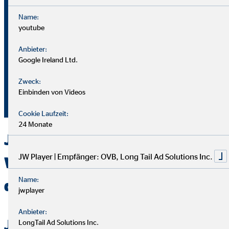
Name:
youtube
Bei OVB gibt es keine Grenzen: Unser Karriereplan bietet
gleiche Chancen für alle.
Anbieter:
Google Ireland Ltd.
Du durchläufst einen strukturierten Plan mit
Zweck:
Aufstiegsmöglichkeiten durch Ausbildung und Praxis.
Einbinden von Videos
Unterstützung bekommst du von deinem Team und deiner
Führungskraft.
Cookie Laufzeit:
24 Monate
Jetzt bei OVB in Bitterfeld-
JW Player | Empfänger: OVB, Long Tail Ad Solutions Inc.
Wolfen als Berater
Name:
durchstarten
jwplayer
Anbieter:
Jetzt bewerben
LongTail Ad Solutions Inc.