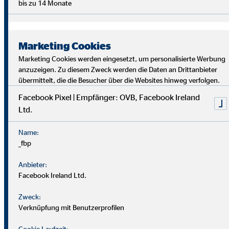
bis zu 14 Monate
Marketing Cookies
Marketing Cookies werden eingesetzt, um personalisierte Werbung
anzuzeigen. Zu diesem Zweck werden die Daten an Drittanbieter
übermittelt, die die Besucher über die Websites hinweg verfolgen.
Facebook Pixel | Empfänger: OVB, Facebook Ireland
Ltd.
Bei uns findest du Sicherheit, Selbstbestimmung und
Flexibilität. Teamarbeit und Austausch stehen im
Name:
Mittelpunkt. Dein Alltag ist vielfältig, da jede*r Kund*in
_fbp
individuelle Lösungen braucht. Als OVB-Berater*in
unterstützt du Kund*innen, die richtigen finanziellen
Anbieter:
Entscheidungen zu treffen.
Facebook Ireland Ltd.
Zweck:
Verknüpfung mit Benutzerprofilen
Cookie Laufzeit: