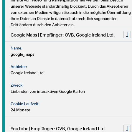
OVB Vermögensberatung
unserer Webseite standardmäßig blockiert. Durch das Akzeptieren
von externen Medien willigen Sie auch in die mögliche Übermittlung
Ihrer Daten an Dienste in datenschutzrechtlich sogenannten
AG
Drittländern durch den Anbieter ein.
Google Maps | Empfänger: OVB, Google Ireland Ltd.
Seit 1990 sind wir als Familie in der
Unternehmens- und
Name:
Vermögensberatung
der OVB überregional für unsere
google_maps
Kunden tätig. Auf Basis Deiner persönlichen Wünsche und
Ziele entwickeln wir individuelle Konzepte für Deine
Anbieter:
finanzielle Zukunft –
von strategischer Finanzplanung über
Google Ireland Ltd.
Existenz- und Vermögenssicherung bis hin zum gezielten
Vermögensaufbau.
Zweck:
Einbinden von interaktiven Google Karten
Mit unserem bewährten
ABS-System (Analyse, Beratung,
Cookie Laufzeit:
Service)
begleiten wir private Haushalte sowie kleine und
24 Monate
mittelständische Unternehmen strukturiert und langfristig.
Unser Anspruch ist es, Dir den Rücken freizuhalten, damit
YouTube | Empfänger: OVB, Google Ireland Ltd.
Du Dich auf Deine eigenen Ziele konzentrieren kannst.