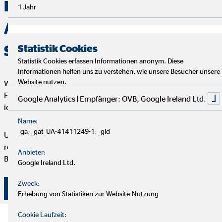
Deine Finanzen, Dein Weg:
1 Jahr
Analyse, Beratung und
Service
Statistik Cookies
Statistik Cookies erfassen Informationen anonym. Diese
Informationen helfen uns zu verstehen, wie unsere Besucher unsere
Website nutzen.
Wir starten mit einem entspannten Analysegespräch, um deine
Finanzen und Ziele kennenzulernen. Anschließend präsentiere
Google Analytics | Empfänger: OVB, Google Ireland Ltd.
ich dir maßgeschneiderte Finanzlösungen.
Name:
_ga, _gat_UA-41411249-1, _gid
Um deine Finanzplanung aktuell zu halten, bieten wir
regelmäßige Servicegespräche an. Vertrauen und persönliche
Anbieter:
Betreuung stehen bei uns an erster Stelle.
Google Ireland Ltd.
Zweck:
Überzeuge dich selbst von unserer Beratung!
Erhebung von Statistiken zur Website-Nutzung
Cookie Laufzeit: