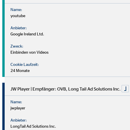
Name:
Die steigende Nachfrage und viele Weiterempfehlungen
youtube
bestätigen unsere Arbeit.
Deshalb suchen wir engagierte
Partner, die in einem chancenreichen Zukunftsmarkt
Anbieter:
haupt- oder nebenberuflich mit uns wachsen möchten.
Google Ireland Ltd.
Zweck:
Ob als Kunde oder als Teil unseres Teams – lass uns ins
Einbinden von Videos
Gespräch kommen.
Herzlichst
Cookie Laufzeit:
24 Monate
Ralf Pötzschmann
JW Player | Empfänger: OVB, Long Tail Ad Solutions Inc.
Wie war das bei mir? Wie
Name:
jwplayer
beschreibe ich diese großartige
Idee?
Anbieter:
LongTail Ad Solutions Inc.