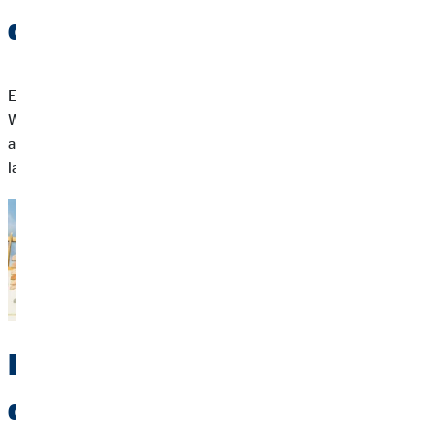
dich verlassen kannst
Eine flexible Immobilienfinanzierung ist die Basis für deinen
Weg ins eigene Zuhause. Sie passt sich deiner Lebenssituation
an, gibt dir Planungssicherheit und hilft dir, deine Kosten
langfristig im Blick zu behalten.
Individuelle Beratung für
deine Baufinanzierung