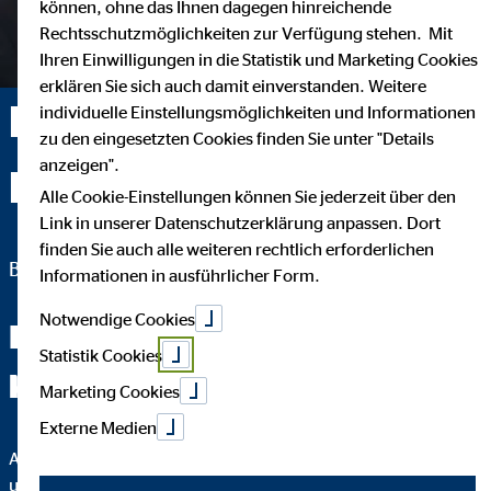
können, ohne das Ihnen dagegen hinreichende
Rechtsschutzmöglichkeiten zur Verfügung stehen. Mit
Ihren Einwilligungen in die Statistik und Marketing Cookies
erklären Sie sich auch damit einverstanden. Weitere
Ralf Pötzschmann —
individuelle Einstellungsmöglichkeiten und Informationen
zu den eingesetzten Cookies finden Sie unter "Details
anzeigen".
Bitterfeld-Wolfen
Alle Cookie-Einstellungen können Sie jederzeit über den
Link in unserer Datenschutzerklärung anpassen. Dort
finden Sie auch alle weiteren rechtlich erforderlichen
Bezirksleiter für die OVB Vermögensberatung AG
Informationen in ausführlicher Form.
Notwendige Cookies
Lerne uns jetzt besser
Statistik Cookies
kennen!
Marketing Cookies
Externe Medien
Ab jetzt wird es persönlich. Du bekommst Infos über uns und
unsere Leistungen. Wir freuen uns darauf, auch dich schon