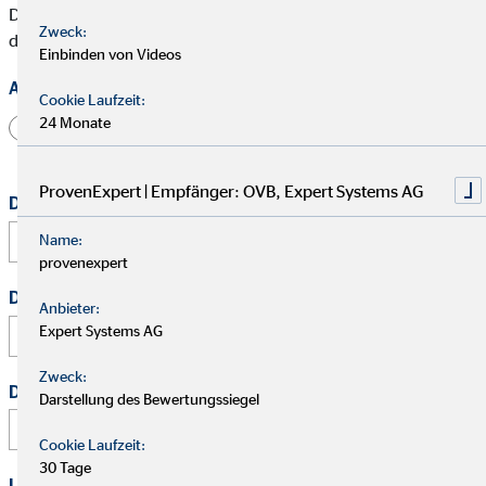
Die mit * gekennzeichneten Felder müssen ausgefüllt werden,
Zweck:
damit wir Deine Bewerbung bearbeiten können.
Einbinden von Videos
Anrede
Cookie Laufzeit:
24 Monate
Herr
Frau
Divers
ProvenExpert | Empfänger: OVB, Expert Systems AG
Dein vollständiger Name
*
Name:
provenexpert
Deine E-Mail Adresse
*
Anbieter:
Expert Systems AG
Zweck:
Deine Telefonnummer
Darstellung des Bewertungssiegel
Cookie Laufzeit:
30 Tage
Link zu Deinem Business-Profil (Xing / LinkedIn / andere)