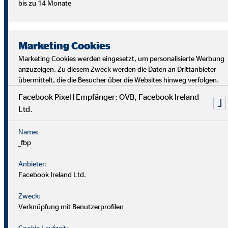
bis zu 14 Monate
Marketing Cookies
Marketing Cookies werden eingesetzt, um personalisierte Werbung
anzuzeigen. Zu diesem Zweck werden die Daten an Drittanbieter
übermittelt, die die Besucher über die Websites hinweg verfolgen.
Facebook Pixel | Empfänger: OVB, Facebook Ireland
Ltd.
Bei uns findest du Sicherheit, Selbstbestimmung und
Flexibilität. Teamarbeit und Austausch stehen im
Name:
Mittelpunkt. Dein Alltag ist vielfältig, da jede*r Kund*in
_fbp
individuelle Lösungen braucht. Als OVB-Berater*in
unterstützt du Kund*innen, die richtigen finanziellen
Anbieter:
Entscheidungen zu treffen.
Facebook Ireland Ltd.
Zweck:
Verknüpfung mit Benutzerprofilen
Cookie Laufzeit: