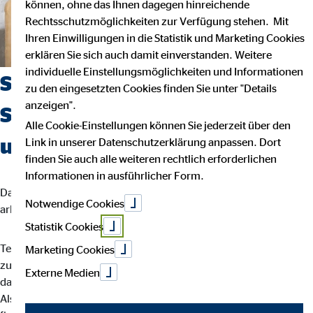
können, ohne das Ihnen dagegen hinreichende
Rechtsschutzmöglichkeiten zur Verfügung stehen. Mit
Ihren Einwilligungen in die Statistik und Marketing Cookies
erklären Sie sich auch damit einverstanden. Weitere
individuelle Einstellungsmöglichkeiten und Informationen
Suchst du einen Job, der
zu den eingesetzten Cookies finden Sie unter "Details
anzeigen".
Sicherheit, Selbstbestimmung
Alle Cookie-Einstellungen können Sie jederzeit über den
und Flexibilität vereint?
Link in unserer Datenschutzerklärung anpassen. Dort
finden Sie auch alle weiteren rechtlich erforderlichen
Informationen in ausführlicher Form.
Dann bist du bei uns richtig. Wir glauben, dass man am besten
Notwendige Cookies
arbeitet, wenn man seinem eigenen Rhythmus folgt.
Statistik Cookies
Teamarbeit und intensiver Austausch sind für uns der Schlüssel
Marketing Cookies
zu besten Ergebnissen. Dein Arbeitsalltag ist abwechslungsreich,
Externe Medien
da jede Kundin und jeder Kunde individuelle Lösungen braucht.
Als OVB-Berater*in unterstützt du deine Kund*innen bei