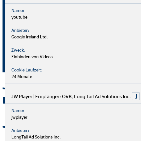
Name:
youtube
Bei OVB gibt es keine Grenzen: Unser Karriereplan bietet
gleiche Chancen für alle.
Anbieter:
Google Ireland Ltd.
Du durchläufst einen strukturierten Plan mit
Zweck:
Aufstiegsmöglichkeiten durch Ausbildung und Praxis.
Einbinden von Videos
Unterstützung bekommst du von deinem Team und deiner
Führungskraft.
Cookie Laufzeit:
24 Monate
Jetzt bei OVB in Berlin als
JW Player | Empfänger: OVB, Long Tail Ad Solutions Inc.
Berater durchstarten
Name:
jwplayer
Jetzt bewerben
Anbieter:
LongTail Ad Solutions Inc.