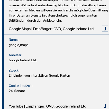
dich umfassend vor. Uniabsolvent*innen wenden bei uns ihr
unserer Webseite standardmäßig blockiert. Durch das Akzeptieren
Wissen praktisch an. Nach einer Job-Pause kannst du flexibel
von externen Medien willigen Sie auch in die mögliche Übermittlung
einsteigen, und Finanzprofis finden bei uns neue Chancen.
Ihrer Daten an Dienste in datenschutzrechtlich sogenannten
Drittländern durch den Anbieter ein.
Google Maps | Empfänger: OVB, Google Ireland Ltd.
Name:
google_maps
Anbieter:
Google Ireland Ltd.
Zweck:
Einbinden von interaktiven Google Karten
Cookie Laufzeit:
24 Monate
YouTube | Empfänger: OVB, Google Ireland Ltd.