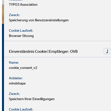
TYPO3 Association
Zweck:
Speicherung von Benutzereinstellungen
Sicherheit, Chancen und
Cookie Laufzeit:
Browser-Sitzung
echte Perspektiven
Einverständnis Cookie | Empfänger: OVB
Für uns zählt nicht dein Lebenslauf, sondern wer du bist und
Name:
was du erreichen möchtest. Wichtiger sind deine
cookie_consent_v2
zwischenmenschlichen und persönlichen Stärken.
Anbieter:
Du solltest offen, kontaktfreudig und freundlich auftreten
mindshape
und klar kommunizieren können. Empathie hilft dir, dich in
Zweck:
Kund*innen hineinzuversetzen.
Speichern Ihrer Einwilligungen
Als Berater
in brauchst du zudem eine gute Struktur, den
Cookie Laufzeit: