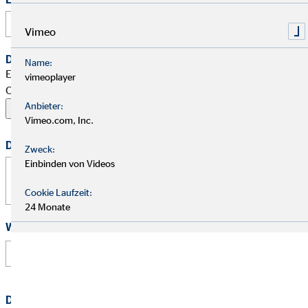
Vimeo
Dein Begleitschreiben
Name:
Erlaubte Formate: PDF, Word, ZIP, OpenOffice,
vimeoplayer
OpenDocument, JPG, PNG, BMP | Maximal 20 MB
Anbieter:
Vimeo.com, Inc.
Deine Nachricht
Zweck:
Einbinden von Videos
Cookie Laufzeit:
24 Monate
Wie hast Du von uns erfahren?
Datenschutz
*