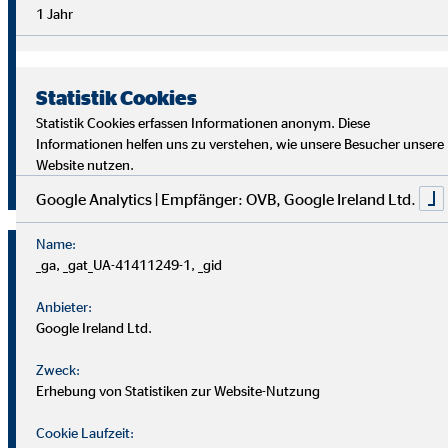
Überblick im Arbeitsalltag sowie analytische Fähigkeiten,
1 Jahr
um die Ziele deiner Kund
innen richtig zu verstehen und
passende Lösungen zu finden.
Statistik Cookies
Starte auch du als OVB Finanzberater*in durch!
Statistik Cookies erfassen Informationen anonym. Diese
Informationen helfen uns zu verstehen, wie unsere Besucher unsere
Website nutzen.
Jetzt klicken und bewerben!
Google Analytics | Empfänger: OVB, Google Ireland Ltd.
Name:
_ga, _gat_UA-41411249-1, _gid
Anbieter:
Google Ireland Ltd.
Zweck:
Erhebung von Statistiken zur Website-Nutzung
Cookie Laufzeit: