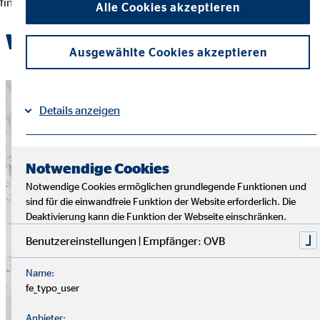
finanziellen Entscheidungen und der Erreichung ihrer Ziele.
Alle Cookies akzeptieren
Werde Teil des OVB-Teams
Ausgewählte Cookies akzeptieren
Details anzeigen
Impressum
Datenschutz
|
Notwendige Cookies
Notwendige Cookies ermöglichen grundlegende Funktionen und
sind für die einwandfreie Funktion der Website erforderlich. Die
Deaktivierung kann die Funktion der Webseite einschränken.
Benutzereinstellungen | Empfänger: OVB
Name:
fe_typo_user
Anbieter: