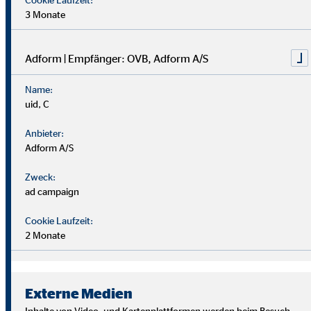
3 Monate
Adform | Empfänger: OVB, Adform A/S
Name:
uid, C
Anbieter:
Adform A/S
Zweck:
ad campaign
Cookie Laufzeit:
2 Monate
Wir suchen Persönlichkeiten mit Charakter, die aus dem
Rahmen fallen.
Externe Medien
Du musst kein Finanzprofi sein – unsere Ausbildung bereitet
Inhalte von Video- und Kartenplattformen werden beim Besuch