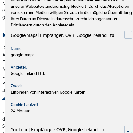
Nachhaltigkeitsaspekten wie Umwelt (Environment), Soziales
unserer Webseite standardmäßig blockiert. Durch das Akzeptieren
(Social) und verantwortungsvolle Unternehmensführung
von externen Medien willigen Sie auch in die mögliche Übermittlung
(Governance):
Ihrer Daten an Dienste in datenschutzrechtlich sogenannten
Drittländern durch den Anbieter ein.
Kooperierende Produktgesellschaften
Google Maps | Empfänger: OVB, Google Ireland Ltd.
Die OVB Vermögensberatung AG arbeitet vorrangig mit
Name:
Anbietern von Versicherungsanlageprodukten und
google_maps
Finanzanlageprodukten zusammen, die ihrerseits
Anbieter:
Nachhaltigkeitsaspekte in die Produktkonzeption einbeziehen.
Google Ireland Ltd.
Die OVB Vermögensberatung AG und wesentliche
Produktpartner der OVB haben sich der Brancheninitiative
Zweck:
„Nachhaltigkeit in der Lebensversicherung“ angeschlossen:
Einbinden von interaktiven Google Karten
www.branchen-initiative.de
. Ziel der Initiative ist es, ESG-
konforme Kapitalanlagen in der Lebensversicherung zu
Cookie Laufzeit:
24 Monate
konzipieren (ESG = environmental, social and governance),
d.h. Versicherungsanlageprodukte, die speziell Umwelt-,
Sozial- und Arbeitnehmerbelange berücksichtigen,
YouTube | Empfänger: OVB, Google Ireland Ltd.