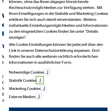
krop.html
können, ohne das Ihnen dagegen hinreichende
Rechtsschutzmöglichkeiten zur Verfügung stehen. Mit
Ihren Einwilligungen in die Statistik und Marketing Cookies
Wichtige Kundeninformationen über
erklären Sie sich auch damit einverstanden. Weitere
den OVB Berater Olaf-Torsten Krop in
individuelle Einstellungsmöglichkeiten und Informationen
zu den eingesetzten Cookies finden Sie unter "Details
Berlin
anzeigen".
Alle Cookie-Einstellungen können Sie jederzeit über den
Tätigkeitsart
Link in unserer Datenschutzerklärung anpassen. Dort
finden Sie auch alle weiteren rechtlich erforderlichen
Versicherungsvermittler-Registernummer:
D-00XW-
Informationen in ausführlicher Form.
NFGW9-65
Notwendige Cookies
Olaf-Torsten Krop ist ein Versicherungsvertreter mit
Statistik Cookies
Erlaubnispflicht nach § 34 d Abs. 1 GewO, eingetragen in das
Vermittlerregister gemäß § 34d Abs. 10 GewO,
Marketing Cookies
Bundesrepublik Deutschland Berufsrechtliche Regelung: § 34
Externe Medien
d GewO, §§ 59 - 68 VVG, VersVermV