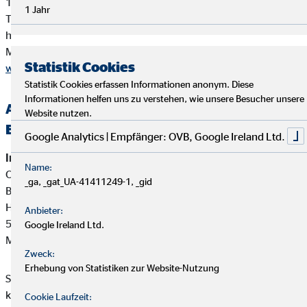
10178 Berlin
1 Jahr
Tel. 0180 / 6005850 (20 Cent/Anruf aus dem dt. Festnetz,
höchstens 60 Cent/Anruf aus Mobilfunknetzen)
Mail
info@dihk.de
Statistik Cookies
www.dihk.de
,
www.vermittlerregister.info
Statistik Cookies erfassen Informationen anonym. Diese
Informationen helfen uns zu verstehen, wie unsere Besucher unsere
Alternative Streitbeilegung —
Website nutzen.
Beschwerde-/Schlichtungsstellen
Google Analytics | Empfänger: OVB, Google Ireland Ltd.
Interne Beschwerdestelle:
Name:
OVB Vermögensberatung AG
_ga, _gat_UA-41411249-1, _gid
Bereich Außendienstbetreuung
Heumarkt 1
Anbieter:
50667 Köln
Google Ireland Ltd.
Mail:
beschwerden@ovb.de
Zweck:
Erhebung von Statistiken zur Website-Nutzung
Sofern im Falle einer Kundenbeschwerde ausnahmsweise
keine einvernehmliche Lösung mit unserem Unternehmen
Cookie Laufzeit: