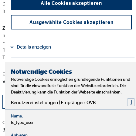
Alle Cookies akzeptieren
Diese berufsrechtlichen Regelungen können Sie auf folgender
Internetseite einsehen:
www.gesetze-im-internet.de
Ausgewählte Cookies akzeptieren
Zuständige Erlaubnisbehörde:
Industrie- und Handelskammer zu Berlin
Fasanenstraße 85
Details anzeigen
10623 Berlin
Tel: +49 30 315100
Impressum
Datenschutz
|
Notwendige Cookies
Eine aktuelle Auflistung der Produktpartner der OVB
Notwendige Cookies ermöglichen grundlegende Funktionen und
Vermögensberatung AG finden Sie hier:
sind für die einwandfreie Funktion der Website erforderlich. Die
Deaktivierung kann die Funktion der Webseite einschränken.
Liste OVB Produktpartner als PDF
Benutzereinstellungen | Empfänger: OVB
Name:
Olaf-Torsten Krop besitzt weder direkte noch indirekte
fe_typo_user
Beteiligungen von über zehn Prozent an den Stimmrechten
Anbieter: