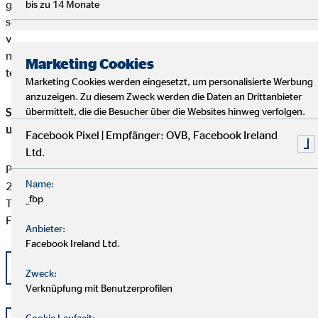
gefunden werden kann, ist unser Unternehmen bereit und
bis zu 14 Monate
sofern die Kundenbeschwerde Versicherungsprodukte betrifft,
verpflichtet, an einem Streitbeilegungsverfahren vor der
nachstehenden anerkannten Verbraucherschlichtungsstelle
Marketing Cookies
teilzunehmen:
Marketing Cookies werden eingesetzt, um personalisierte Werbung
anzuzeigen. Zu diesem Zweck werden die Daten an Drittanbieter
Schlichtungsstelle für gewerbliche Versicherungs-, Anlage-
übermittelt, die die Besucher über die Websites hinweg verfolgen.
und Kreditvermittlung
Facebook Pixel | Empfänger: OVB, Facebook Ireland
Ltd.
Postfach 101424
Name:
20009 Hamburg
_fbp
Tel: +49 (0) 40 -696 508 - 90
Fax: +49 (0) 40 - 696 508 -91
Anbieter:
Facebook Ireland Ltd.
kontakt@schlichtung-finanzberatung.de
Zweck:
Verknüpfung mit Benutzerprofilen
Cookie Laufzeit: