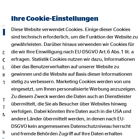
Ihre Cookie-Einstellungen
Diese Website verwendet Cookies. Einige dieser Cookies
Impressum
sind technisch erforderlich, um die Funktion der Website zu
gewährleisten. Darüber hinaus verwenden wir Cookies für
die wir Ihre Einwilligung nach EU-DSGVO Art.6 Abs.1 lit. a
Dieser Internetauftritt ist ein Angebot von:
erfragen. Statistik Cookies nutzen wir dazu, Informationen
Olaf-Torsten Krop
über das Benutzerverhalten auf unserer Website zu
Landesdirektor für die OVB Vermögensberatung AG
gewinnen und die Website auf Basis dieser Informationen
Kurfürstenstr. 84
stetig zu verbessern. Marketing Cookies werden von uns
10787 Berlin
eingesetzt, um Ihnen personalisierte Werbung anzuzeigen.
Zu diesem Zweck werden die Daten auch an Dienstleister
Telefon: +49 30 8823193
übermittelt, die Sie als Besucher über Websites hinweg
Telefax: +49 30 8832728
verfolgen. Dabei könnten Ihre Daten auch in die USA und
Mail:
krop@ovb.de
andere Länder übermittelt werden, in denen nach EU-
DSGVO kein angemessenes Datenschutzniveau herrscht
Internet:
https://www.ovb.de/finanzberater/berlin-olaf-torsten-
und fremde Behörden Zugriff auf Ihre Daten erhalten