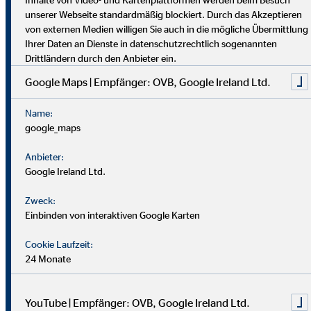
dich umfassend vor. Uniabsolvent*innen wenden bei uns ihr
unserer Webseite standardmäßig blockiert. Durch das Akzeptieren
Wissen praktisch an. Nach einer Job-Pause kannst du flexibel
von externen Medien willigen Sie auch in die mögliche Übermittlung
einsteigen, und Finanzprofis finden bei uns neue Chancen.
Ihrer Daten an Dienste in datenschutzrechtlich sogenannten
Drittländern durch den Anbieter ein.
Google Maps | Empfänger: OVB, Google Ireland Ltd.
Name:
google_maps
Anbieter:
Google Ireland Ltd.
Zweck:
Einbinden von interaktiven Google Karten
Cookie Laufzeit:
24 Monate
YouTube | Empfänger: OVB, Google Ireland Ltd.