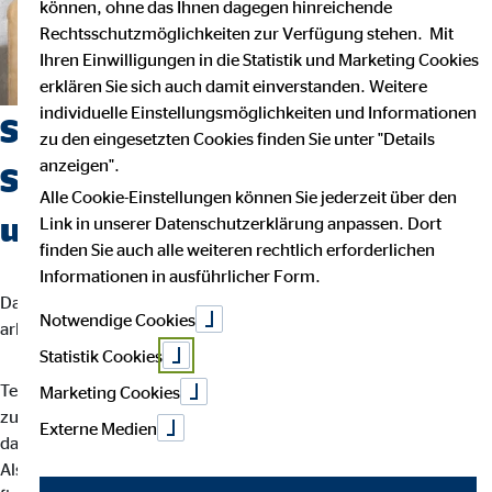
können, ohne das Ihnen dagegen hinreichende
Rechtsschutzmöglichkeiten zur Verfügung stehen. Mit
Ihren Einwilligungen in die Statistik und Marketing Cookies
erklären Sie sich auch damit einverstanden. Weitere
individuelle Einstellungsmöglichkeiten und Informationen
Suchst du einen Job, der
zu den eingesetzten Cookies finden Sie unter "Details
anzeigen".
Sicherheit, Selbstbestimmung
Alle Cookie-Einstellungen können Sie jederzeit über den
und Flexibilität vereint?
Link in unserer Datenschutzerklärung anpassen. Dort
finden Sie auch alle weiteren rechtlich erforderlichen
Informationen in ausführlicher Form.
Dann bist du bei uns richtig. Wir glauben, dass man am besten
Notwendige Cookies
arbeitet, wenn man seinem eigenen Rhythmus folgt.
Statistik Cookies
Teamarbeit und intensiver Austausch sind für uns der Schlüssel
Marketing Cookies
zu besten Ergebnissen. Dein Arbeitsalltag ist abwechslungsreich,
Externe Medien
da jede Kundin und jeder Kunde individuelle Lösungen braucht.
Als OVB-Berater*in unterstützt du deine Kund*innen bei