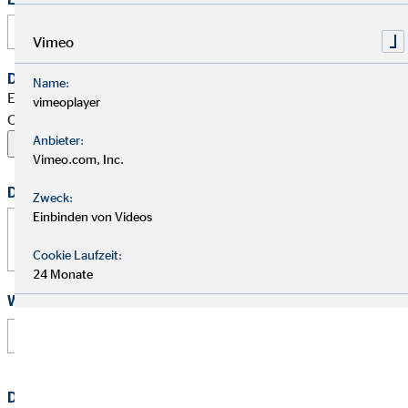
Vimeo
Dein Begleitschreiben
Name:
Erlaubte Formate: PDF, Word, ZIP, OpenOffice,
vimeoplayer
OpenDocument, JPG, PNG, BMP | Maximal 20 MB
Anbieter:
Vimeo.com, Inc.
Deine Nachricht
Zweck:
Einbinden von Videos
Cookie Laufzeit:
24 Monate
Wie hast Du von uns erfahren?
Datenschutz
*