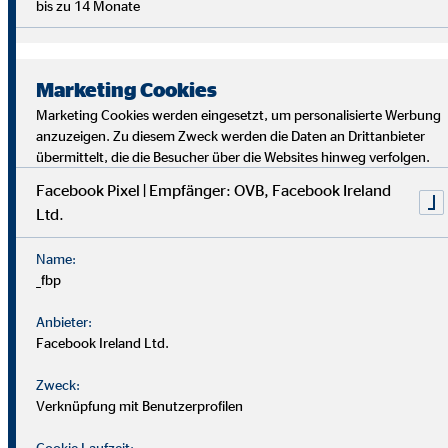
bis zu 14 Monate
Marketing Cookies
Marketing Cookies werden eingesetzt, um personalisierte Werbung
anzuzeigen. Zu diesem Zweck werden die Daten an Drittanbieter
übermittelt, die die Besucher über die Websites hinweg verfolgen.
Facebook Pixel | Empfänger: OVB, Facebook Ireland
Ltd.
Bei uns findest du Sicherheit, Selbstbestimmung und
Flexibilität. Teamarbeit und Austausch stehen im
Name:
Mittelpunkt. Dein Alltag ist vielfältig, da jede*r Kund*in
_fbp
individuelle Lösungen braucht. Als OVB-Berater*in
unterstützt du Kund*innen, die richtigen finanziellen
Anbieter:
Entscheidungen zu treffen.
Facebook Ireland Ltd.
Zweck:
Verknüpfung mit Benutzerprofilen
Cookie Laufzeit: