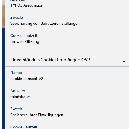
TYPO3 Association
Zweck:
Speicherung von Benutzereinstellungen
Sicherheit, Chancen und
Cookie Laufzeit:
Browser-Sitzung
echte Perspektiven
Einverständnis Cookie | Empfänger: OVB
Für uns zählt nicht dein Lebenslauf, sondern wer du bist und
Name:
was du erreichen möchtest. Wichtiger sind deine
cookie_consent_v2
zwischenmenschlichen und persönlichen Stärken.
Anbieter:
Du solltest offen, kontaktfreudig und freundlich auftreten
mindshape
und klar kommunizieren können. Empathie hilft dir, dich in
Zweck:
Kund*innen hineinzuversetzen.
Speichern Ihrer Einwilligungen
Als Berater
in brauchst du zudem eine gute Struktur, den
Cookie Laufzeit: