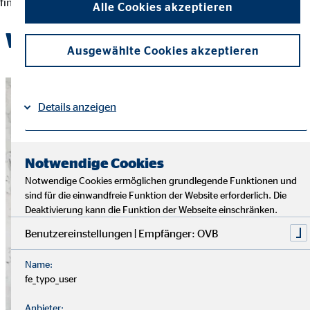
finanziellen Entscheidungen und der Erreichung ihrer Ziele.
Alle Cookies akzeptieren
Werde Teil des OVB-Teams
Ausgewählte Cookies akzeptieren
Details anzeigen
Impressum
Datenschutz
|
Notwendige Cookies
Notwendige Cookies ermöglichen grundlegende Funktionen und
sind für die einwandfreie Funktion der Website erforderlich. Die
Deaktivierung kann die Funktion der Webseite einschränken.
Benutzereinstellungen | Empfänger: OVB
Name:
fe_typo_user
Anbieter: