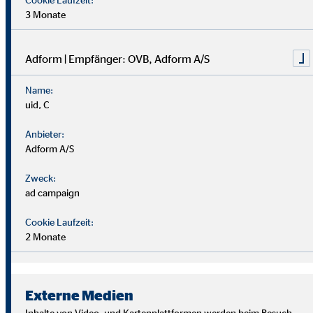
3 Monate
Adform | Empfänger: OVB, Adform A/S
Name:
uid, C
Anbieter:
Adform A/S
Zweck:
ad campaign
Cookie Laufzeit:
2 Monate
Wir suchen Persönlichkeiten mit Charakter, die aus dem
Rahmen fallen.
Externe Medien
Du musst kein Finanzprofi sein – unsere Ausbildung bereitet
Inhalte von Video- und Kartenplattformen werden beim Besuch