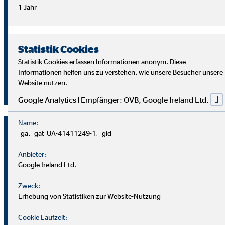
Überblick im Arbeitsalltag sowie analytische Fähigkeiten,
1 Jahr
um die Ziele deiner Kund
innen richtig zu verstehen und
passende Lösungen zu finden.
Statistik Cookies
Starte auch du als OVB Finanzberater*in durch!
Statistik Cookies erfassen Informationen anonym. Diese
Informationen helfen uns zu verstehen, wie unsere Besucher unsere
Website nutzen.
Jetzt klicken und bewerben!
Google Analytics | Empfänger: OVB, Google Ireland Ltd.
Name:
_ga, _gat_UA-41411249-1, _gid
Anbieter:
Google Ireland Ltd.
Zweck:
Erhebung von Statistiken zur Website-Nutzung
Cookie Laufzeit: