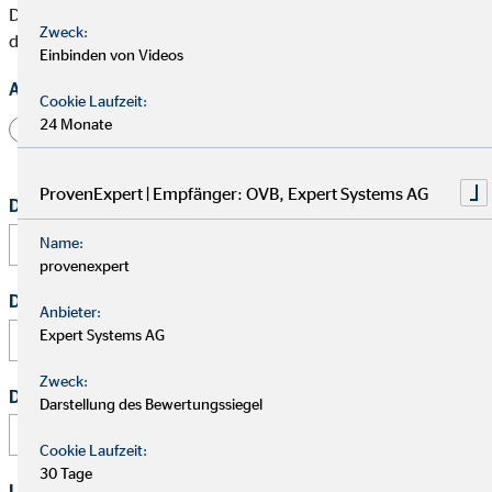
Die mit * gekennzeichneten Felder müssen ausgefüllt werden,
Zweck:
damit wir Deine Bewerbung bearbeiten können.
Einbinden von Videos
Anrede
Cookie Laufzeit:
24 Monate
Herr
Frau
Divers
ProvenExpert | Empfänger: OVB, Expert Systems AG
Dein vollständiger Name
*
Name:
provenexpert
Deine E-Mail Adresse
*
Anbieter:
Expert Systems AG
Zweck:
Deine Telefonnummer
Darstellung des Bewertungssiegel
Cookie Laufzeit:
30 Tage
Link zu Deinem Business-Profil (Xing / LinkedIn / andere)