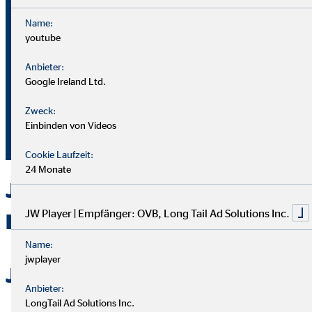
Name:
youtube
Bei OVB gibt es keine Grenzen: Unser Karriereplan bietet
gleiche Chancen für alle.
Anbieter:
Google Ireland Ltd.
Du durchläufst einen strukturierten Plan mit
Zweck:
Aufstiegsmöglichkeiten durch Ausbildung und Praxis.
Einbinden von Videos
Unterstützung bekommst du von deinem Team und deiner
Führungskraft.
Cookie Laufzeit:
24 Monate
Jetzt bei OVB in Berlin als
JW Player | Empfänger: OVB, Long Tail Ad Solutions Inc.
Berater durchstarten
Name:
jwplayer
Jetzt bewerben
Anbieter:
LongTail Ad Solutions Inc.