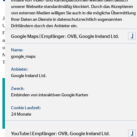
unserer Webseite standardmäßig blockiert. Durch das Akzeptieren
von externen Medien willigen Sie auch in die mögliche Übermittlung
Jede Baufinanzierung ist einzigartig. Ob Neubau, Kauf oder
Ihrer Daten an Dienste in datenschutzrechtlich sogenannten
Umschuldung – in einer persönlichen Beratung klärt unser
Drittländern durch den Anbieter ein.
Finanzierungsexperte deinen individuellen Bedarf und findet
Google Maps | Empfänger: OVB, Google Ireland Ltd.
auf der Plattform der OVB-Baufinanzierung die Lösung, die
optimal zu dir passt. Prüfe vorab dein Budget, deine
Name:
Nebenkosten und mögliche Konditionen und komme deinem
google_maps
Traum vom Eigenheim näher.
Anbieter:
Google Ireland Ltd.
Nutze jetzt die Chance für eine
Zweck:
Einbinden von interaktiven Google Karten
kostenlose und unverbindliche
Beratung!
Cookie Laufzeit:
24 Monate
Jetzt Kontaktformular ausfüllen und beraten lassen.
YouTube | Empfänger: OVB, Google Ireland Ltd.