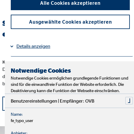
Alle Cookies akzeptieren
Starte deine Baufinanzierung mit
Ausgewählte Cookies akzeptieren
einem Klick!
Details anzeigen
Klick einfach auf den Button "Baufinanzierung anfragen".
Impressum
Datenschutz
|
Damit kannst du uns per E-Mail einen ersten Eindruck von
Notwendige Cookies
deinem Vorhaben schicken. Sag uns, was du als Nächstes
Notwendige Cookies ermöglichen grundlegende Funktionen und
brauchst, und wir helfen dir so schnell wie möglich.
sind für die einwandfreie Funktion der Website erforderlich. Die
Deaktivierung kann die Funktion der Webseite einschränken.
Benutzereinstellungen | Empfänger: OVB
Jetzt kontaktieren
Name:
fe_typo_user
Anbieter: