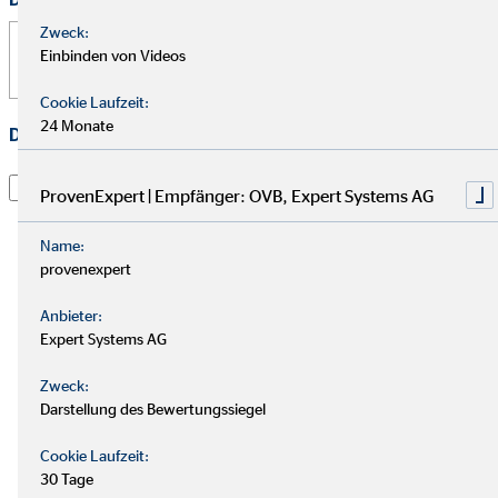
Zweck:
Einbinden von Videos
Cookie Laufzeit:
24 Monate
Datenschutz
*
Ich habe die
Datenschutzerklärung
gelesen und willige
ProvenExpert | Empfänger: OVB, Expert Systems AG
darin ein, dass die OVB Vermögensberatung AG die von
mir übermittelten Informationen und Kontaktdaten
Name:
dazu verwendet, um mit mir anlässlich meiner Anfrage
provenexpert
in Verbindung zu treten, hierüber zu kommunizieren
und meine Anfrage zu bearbeiten. Dies gilt
Anbieter:
insbesondere für die Verwendung der E-Mail-Adresse
Expert Systems AG
und der Telefonnummer zum vorgenannten Zweck. Die
Zweck:
Einwilligung kann jederzeit mit Wirkung für die Zukunft
Darstellung des Bewertungssiegel
per E-Mail an
dsb@ovb.de
oder per Post an den
Datenschutzbeauftragten von OVB Vermögensberatung
Cookie Laufzeit:
AG, Wolfgang Koch, Heumarkt 1, 50667 Köln
30 Tage