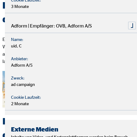
Eine Finanzierung auf die du
3 Monate
dich verlassen kannst
Adform | Empfänger: OVB, Adform A/S
Eine flexible Immobilienfinanzierung ist die Basis für deinen
Name:
uid, C
Weg ins eigene Zuhause. Sie passt sich deiner Lebenssituation
an, gibt dir Planungssicherheit und hilft dir, deine Kosten
Anbieter:
langfristig im Blick zu behalten.
Adform A/S
Zweck:
ad campaign
Cookie Laufzeit:
2 Monate
Individuelle Beratung für
Externe Medien
deine Baufinanzierung
Inhalte von Video- und Kartenplattformen werden beim Besuch