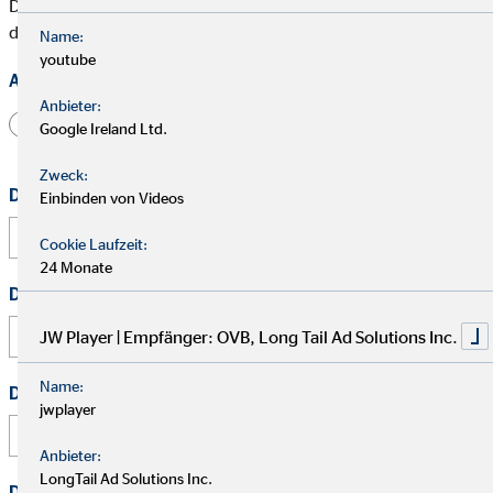
Die mit * gekennzeichneten Felder müssen ausgefüllt werden,
damit wir Deine Nachricht bearbeiten können.
Name:
youtube
Anrede
Anbieter:
Herr
Frau
Divers
Google Ireland Ltd.
Zweck:
Dein vollständiger Name
*
Einbinden von Videos
Cookie Laufzeit:
24 Monate
Deine E-Mail Adresse
*
JW Player | Empfänger: OVB, Long Tail Ad Solutions Inc.
Name:
Deine Telefonnummer
jwplayer
Anbieter:
LongTail Ad Solutions Inc.
Deine Nachricht
*