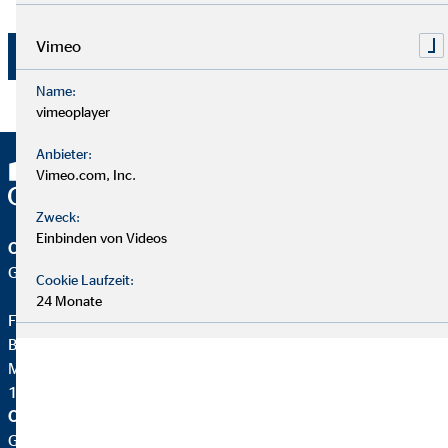
widerrufen werden.
Vimeo
Jetzt absenden
Name:
vimeoplayer
Anbieter:
Vimeo.com, Inc.
Zweck:
Einbinden von Videos
OVB Vermögensberatung AG
Geschäftsstelle | Berlin
Cookie Laufzeit:
24 Monate
Florian Heuer
Bezirksleiter für die OVB
Möllendorffstr. 3
10367 Berlin
OVB Vermögensberatung AG
Geschäftsstelle |