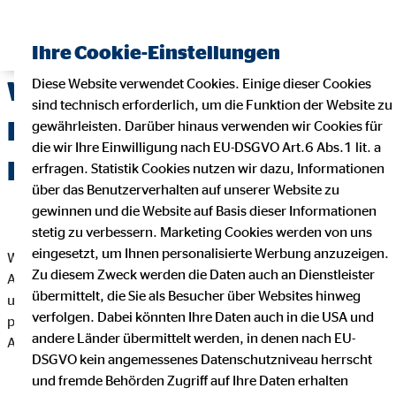
Ihre Cookie-Einstellungen
Diese Website verwendet Cookies. Einige dieser Cookies
Was macht uns zum idealen
sind technisch erforderlich, um die Funktion der Website zu
Partner für Deine
gewährleisten. Darüber hinaus verwenden wir Cookies für
die wir Ihre Einwilligung nach EU-DSGVO Art.6 Abs.1 lit. a
Baufinanzierung?
erfragen. Statistik Cookies nutzen wir dazu, Informationen
über das Benutzerverhalten auf unserer Website zu
gewinnen und die Website auf Basis dieser Informationen
stetig zu verbessern. Marketing Cookies werden von uns
eingesetzt, um Ihnen personalisierte Werbung anzuzeigen.
Warum uns für deine Baufinanzierung wählen? Statt nur ein
Zu diesem Zweck werden die Daten auch an Dienstleister
Angebot von deiner Hausbank zu erhalten, bekommst du bei
übermittelt, die Sie als Besucher über Websites hinweg
uns schnell vergleichbare Angebote von über 500 Banken. Wir
verfolgen. Dabei könnten Ihre Daten auch in die USA und
prüfen und passen diese an deine Bedürfnisse an, um das beste
andere Länder übermittelt werden, in denen nach EU-
Angebot für dich zu finden.
DSGVO kein angemessenes Datenschutzniveau herrscht
und fremde Behörden Zugriff auf Ihre Daten erhalten