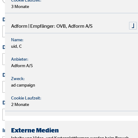
3 Monate
Dein Vorname
*
Adform | Empfänger: OVB, Adform A/S
Name:
uid, C
Dein Nachname
*
Anbieter:
Adform A/S
Deine E-Mail Adresse
*
Zweck:
ad campaign
Cookie Laufzeit:
Deine Telefonnummer
2 Monate
Externe Medien
In welcher Region möchtest Du aktiv werden?
Inhalte von Video- und Kartenplattformen werden beim Besuch