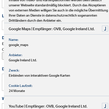
unserer Webseite standardmäßig blockiert. Durch das Akzeptieren
von externen Medien willigen Sie auch in die mögliche Übermittlung
Ihrer Daten an Dienste in datenschutzrechtlich sogenannten
Link zu Deinem Business-Profil (Xing / LinkedIn / andere)
Drittländern durch den Anbieter ein.
Google Maps | Empfänger: OVB, Google Ireland Ltd.
Dein Begleitschreiben
Name:
Erlaubte Formate: PDF, Word, ZIP, OpenOffice,
google_maps
OpenDocument, JPG, PNG, BMP | Maximal 20 MB
Anbieter:
Google Ireland Ltd.
Deine Nachricht
Zweck:
Einbinden von interaktiven Google Karten
Cookie Laufzeit:
24 Monate
Wie hast Du von uns erfahren?
YouTube | Empfänger: OVB, Google Ireland Ltd.