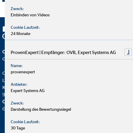
Zweck:
Einbinden von Videos
Cookie Laufzeit:
24 Monate
OVB Vermögensberatung AG
ProvenExpert | Empfänger: OVB, Expert Systems AG
Geschäftsstelle | Bayreuth
Name:
provenexpert
Oliver Weber
Landesdirektor für die OVB
Anbieter:
Karlsbader Str. 1b
Expert Systems AG
95448 Bayreuth
OVB Vermögensberatung AG
Zweck:
Geschäftsstelle |
Darstellung des Bewertungssiegel
Cookie Laufzeit:
30 Tage