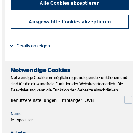
Alle Cookies akzeptieren
Ausgewählte Cookies akzeptieren
Details anzeigen
Impressum
Datenschutz
|
Notwendige Cookies
Notwendige Cookies ermöglichen grundlegende Funktionen und
sind für die einwandfreie Funktion der Website erforderlich. Die
Deaktivierung kann die Funktion der Webseite einschränken.
Gute Gründe für einen Karrierestart
Benutzereinstellungen | Empfänger: OVB
bei uns!
Name:
fe_typo_user
Chancengleichheit auf dem Spielfeld:
Dein
Anbieter:
Einkommen hängt von deinem Engagement und deiner