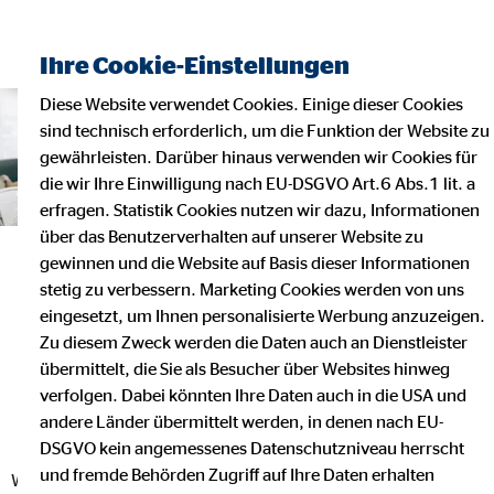
Ihre Cookie-Einstellungen
Diese Website verwendet Cookies. Einige dieser Cookies
sind technisch erforderlich, um die Funktion der Website zu
gewährleisten. Darüber hinaus verwenden wir Cookies für
die wir Ihre Einwilligung nach EU-DSGVO Art.6 Abs.1 lit. a
erfragen. Statistik Cookies nutzen wir dazu, Informationen
über das Benutzerverhalten auf unserer Website zu
gewinnen und die Website auf Basis dieser Informationen
Finanzberater*in bei OVB werden
stetig zu verbessern. Marketing Cookies werden von uns
BEI UNS LANDEST DU NICHT AUF DER ERSATZBANK -
eingesetzt, um Ihnen personalisierte Werbung anzuzeigen.
SONDERN MITTEN IM SPIEL!
Zu diesem Zweck werden die Daten auch an Dienstleister
übermittelt, die Sie als Besucher über Websites hinweg
Egal ob du als Quereinsteiger*
in, im Nebenberuf, zum
verfolgen. Dabei könnten Ihre Daten auch in die USA und
Berufseinstieg oder als Branchenprofi starten möchtest – bei
andere Länder übermittelt werden, in denen nach EU-
uns findest du deinen Platz.
Als OVB Finanzberater*in erlebst
DSGVO kein angemessenes Datenschutzniveau herrscht
du Flexibilität, attraktive Vergütung und klare Karrierewege.
und fremde Behörden Zugriff auf Ihre Daten erhalten
Werde Teil unseres Teams von über 1.295 Finanzexpert*innen