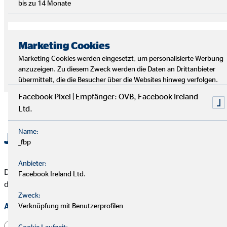
bis zu 14 Monate
Entdecke deine Karriere im Finanzwesen! Werde
Finanzberater*in nebenbei – ohne deinen aktuellen Job
aufzugeben. Starte deine flexible Karriere und helfe anderen,
ihre finanziellen Ziele zu erreichen.
Marketing Cookies
Marketing Cookies werden eingesetzt, um personalisierte Werbung
anzuzeigen. Zu diesem Zweck werden die Daten an Drittanbieter
Jetzt bewerben
übermittelt, die die Besucher über die Websites hinweg verfolgen.
Facebook Pixel | Empfänger: OVB, Facebook Ireland
Ltd.
Name:
Jetzt bewerben
_fbp
Anbieter:
Die mit * gekennzeichneten Felder müssen ausgefüllt werden,
Facebook Ireland Ltd.
damit wir Deine Bewerbung bearbeiten können.
Zweck:
Anrede
Verknüpfung mit Benutzerprofilen
Herr
Frau
Divers
Cookie Laufzeit: