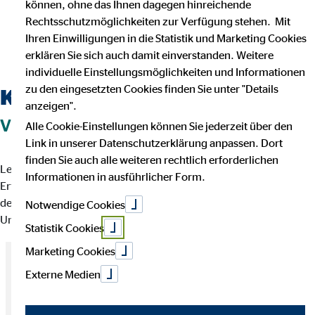
können, ohne das Ihnen dagegen hinreichende
in ganz Deutschland und begleite über 612.982 Kund*innen
Rechtsschutzmöglichkeiten zur Verfügung stehen. Mit
auf dem Weg zur finanziellen Sicherheit. Mit Empathie und
Ihren Einwilligungen in die Statistik und Marketing Cookies
umfassender Expertise helfen wir Menschen, ihre Wünsche,
erklären Sie sich auch damit einverstanden. Weitere
Träume und Ziele zu verwirklichen.
individuelle Einstellungsmöglichkeiten und Informationen
zu den eingesetzten Cookies finden Sie unter "Details
Komm in unser Team!
anzeigen".
VON DER ERSATZBANK AUFS SPIELFELD!
Alle Cookie-Einstellungen können Sie jederzeit über den
Link in unserer Datenschutzerklärung anpassen. Dort
finden Sie auch alle weiteren rechtlich erforderlichen
Lerne unser Team kennen und entdecke, wie wir zusammen
Informationen in ausführlicher Form.
Erfolge erzielen. Bei uns bist du Teil eines dynamischen Teams, in
dem Zusammenarbeit, Engagement und gegenseitige
Notwendige Cookies
Unterstützung jeden Tag spürbar sind.
Statistik Cookies
Marketing Cookies
Externe Medien