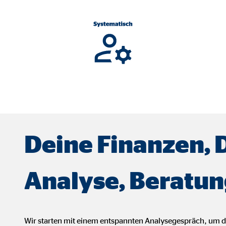
ser-Sitzung
ie_consent_v2
dshape
chern Ihrer Einwilligungen
hr
Deine Finanzen, 
Analyse, Beratun
iese Informationen helfen uns zu verstehen, wie unsere Besucher unsere W
reland Ltd.
Wir starten mit einem entspannten Analysegespräch, um 