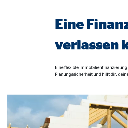
Name:
goo
Anbieter:
Goog
Eine Finanz
Zweck:
Einb
Cookie Laufzeit:
24 
verlassen 
YouTube | Empfänger: OVB, Google Ireland L
Eine flexible Immobilienfinanzierung i
Name:
you
Planungssicherheit und hilft dir, dein
Anbieter:
Goog
Zweck:
Einb
Cookie Laufzeit:
24 
JW Player | Empfänger: OVB, Long Tail Ad Sol