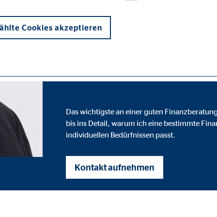
Landesdirektor für die OVB Vermögens
hlte Cookies akzeptieren
Fachchinesis
mir nicht hör
Das wichtigste an einer guten Finanzberatung 
onen und sind für die einwandfreie Funktion der Website erforderlich. D
bis ins Detail, warum ich eine bestimmte Fin
individuellen Bedürfnissen passt.
Kontakt aufnehmen
ypo_user
3 Association
cherung von Benutzereinstellungen