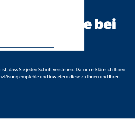
beratung AG
ch werden Sie bei
en.
ist, dass Sie jeden Schritt verstehen. Darum erkläre ich Ihnen
ie Deaktivierung kann die
anzlösung empfehle und inwiefern diese zu Ihnen und Ihren