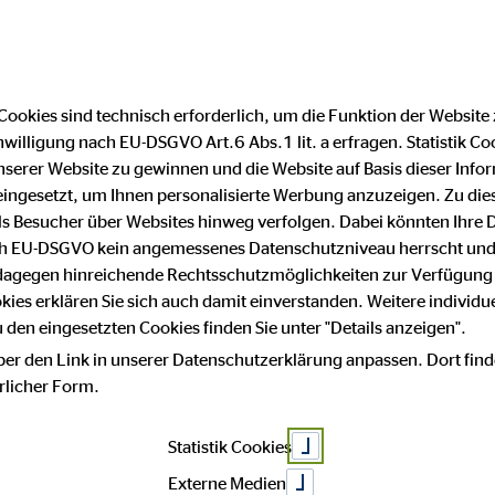
Cookies sind technisch erforderlich, um die Funktion der Website
nwilligung nach EU-DSGVO Art.6 Abs.1 lit. a erfragen. Statistik Co
um
Datenschutz
serer Website zu gewinnen und die Website auf Basis dieser Infor
eingesetzt, um Ihnen personalisierte Werbung anzuzeigen. Zu di
 als Besucher über Websites hinweg verfolgen. Dabei könnten Ihre 
ach EU-DSGVO kein angemessenes Datenschutzniveau herrscht und
Oliver We
 dagegen hinreichende Rechtsschutzmöglichkeiten zur Verfügung 
okies erklären Sie sich auch damit einverstanden. Weitere individue
den eingesetzten Cookies finden Sie unter "Details anzeigen".
ber den Link in unserer Datenschutzerklärung anpassen. Dort find
Bayreuth
hrlicher Form.
Statistik Cookies
Externe Medien