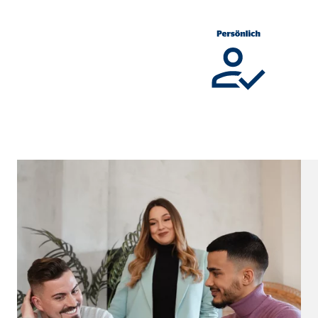
Cookie Laufzeit:
Brow
Einverständnis Cookie | Empfänger: OVB
Name:
cook
Anbieter:
min
Zweck:
Spei
Cookie Laufzeit:
1 Ja
Statistik Cookies
Statistik Cookies erfassen Informationen anonym. D
Google Analytics | Empfänger: OVB, Google I