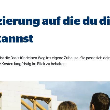
gle_maps
le Ireland Ltd.
ierung auf die du d
inden von interaktiven Google Karten
Monate
kannst
td.
st die Basis für deinen Weg ins eigene Zuhause. Sie passt sich dein
tube
e Kosten langfristig im Blick zu behalten.
le Ireland Ltd.
inden von Videos
Monate
utions Inc.