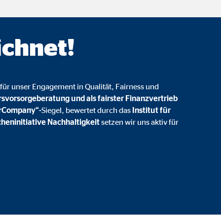
onate
ichnet!
 C
orm A/S
für unser Engagement in Qualität, Fairness und
campaign
rsvorsorgeberatung und als fairster Finanzvertrieb
irCompany“-
Siegel, bewertet durch das
Institut für
onate
heninitiative Nachhaltigkeit
setzen wir uns aktiv für
eim Besuch unserer Webseite standardmäßig blockiert. Durch das Akzepti
r Daten an Dienste in datenschutzrechtlich sogenannten Drittländern durch 
nd Ltd.