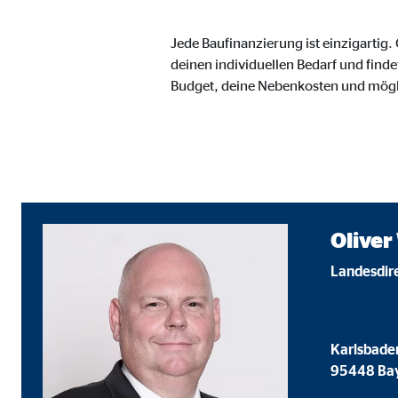
Anbieter:
Vime
Jede Baufinanzierung ist einzigartig
Zweck:
Einb
deinen individuellen Bedarf und finde
Cookie Laufzeit:
24 
Budget, deine Nebenkosten und mög
Oliver
Landesdir
Karlsbader
95448 Ba