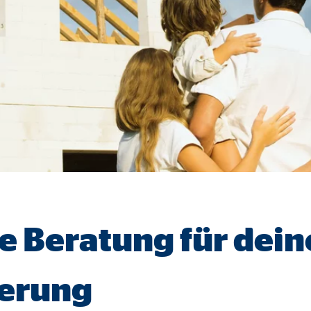
ayer
Tail Ad Solutions Inc.
inden von Videos
Monate
tems AG
enexpert
rt Systems AG
tellung des Bewertungssiegel
le Beratung für dein
Tage
ierung
oplayer