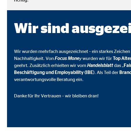
Cookie Laufzeit:
3 M
Wir sind ausgeze
Adform | Empfänger: OVB, Adform A/S
Name:
uid,
Anbieter:
Adf
Wir wurden mehrfach ausgezeichnet – ein starkes Zeichen 
Zweck:
ad 
Nachhaltigkeit. Von
Focus Mone
y
wurden wir für
Top Alte
geehrt. Zusätzlich erhielten wir vom
Handelsblatt
das „
Fa
Cookie Laufzeit:
2 M
Beschäftigung und Employability (IBE
). Als Teil der
Branc
verantwortungsvolle Beratung ein.
Externe Medien
Danke für Ihr Vertrauen – wir bleiben dran!
Inhalte von Video- und Kartenplattformen werden b
willigen Sie auch in die mögliche Übermittlung Ihre
Google Maps | Empfänger: OVB, Google Irela