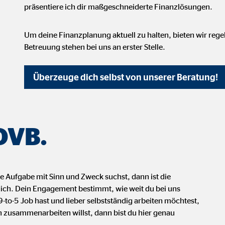
 _gat_UA-41411249-1, _gid
präsentiere ich dir maßgeschneiderte Finanzlösungen.
le Ireland Ltd.
Um deine Finanzplanung aktuell zu halten, bieten wir reg
bung von Statistiken zur Website-Nutzung
Betreuung stehen bei uns an erster Stelle.
zu 14 Monate
Überzeuge dich selbst von unserer Beratung!
ierte Werbung anzuzeigen. Zu diesem Zweck werden die Daten an Drittanbie
 OVB.
Ireland Ltd.
e Aufgabe mit Sinn und Zweck suchst, dann ist die
 dich. Dein Engagement bestimmt, wie weit du bei uns
book Ireland Ltd.
o-5 Job hast und lieber selbstständig arbeiten möchtest,
 zusammenarbeiten willst, dann bist du hier genau
nüpfung mit Benutzerprofilen