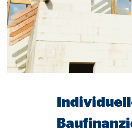
Name:
jwpl
Anbieter:
Long
Zweck:
Einb
Cookie Laufzeit:
24 
ProvenExpert | Empfänger: OVB, Expert Sys
Name:
prov
Anbieter:
Expe
Zweck:
Dars
Individuel
Cookie Laufzeit:
30 
Vimeo
Baufinanz
Name:
vime