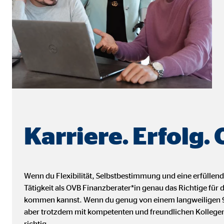
Name:
_ga,
Anbieter:
Goog
Zweck:
Erhe
Cookie Laufzeit:
bis 
Marketing Cookies
Marketing Cookies werden eingesetzt, um personalis
Besucher über die Websites hinweg verfolgen.
Karriere. Erfolg.
Facebook Pixel | Empfänger: OVB, Facebook 
Wenn du Flexibilität, Selbstbestimmung und eine erfüllend
Name:
_fbp
Tätigkeit als OVB Finanzberater*in genau das Richtige für
Anbieter:
Face
kommen kannst. Wenn du genug von einem langweiligen 9-t
aber trotzdem mit kompetenten und freundlichen Kollegen
Zweck:
Verk
richtig.