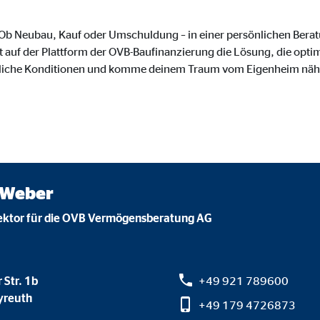
o.com, Inc.
. Ob Neubau, Kauf oder Umschuldung – in einer persönlichen Bera
inden von Videos
t auf der Plattform der OVB-Baufinanzierung die Lösung, die optima
Monate
liche Konditionen und komme deinem Traum vom Eigenheim näh
 Weber
ektor für die OVB Vermögensberatung AG
 Str. 1b
+49 921 789600
yreuth
+49 179 4726873