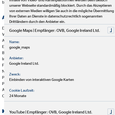
bekämpfen.
unserer Webseite standardmäßig blockiert. Durch das Akzeptieren
von externen Medien willigen Sie auch in die mögliche Übermittlung
Ihrer Daten an Dienste in datenschutzrechtlich sogenannten
Auswahl der Produkte
Drittländern durch den Anbieter ein.
Die OVB Vermögensberatung AG prüft die
Google Maps | Empfänger: OVB, Google Ireland Ltd.
Versicherungsanlageprodukte und Finanzanlageprodukte im
Angebot der OVB Vermögensberatung AG auf die
Name:
Einbeziehung von Nachhaltigkeitsaspekten und die
google_maps
Berücksichtigung nachteiliger Auswirkungen von
Anbieter:
Investitionsentscheidungen auf Nachhaltigkeitsfaktoren. Zur
Google Ireland Ltd.
Feststellung und Bewertung der wichtigsten
Nachhaltigkeitsaspekte wertet die OVB die
Zweck:
Produktinformationen der Versicherungsgesellschaften und
Einbinden von interaktiven Google Karten
Produktgeber zu Finanzanlagen aus und berücksichtigt die
Angaben zu den nichtfinanziellen Risiken. Dazu wird sich die
Cookie Laufzeit:
OVB erforderlichenfalls der Auswertung durch Dritte bedienen.
24 Monate
Kriterien, die bei der Beratung verwendet
YouTube | Empfänger: OVB, Google Ireland Ltd.