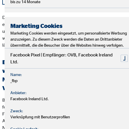
bis zu 14 Monate
Der Kunde sollte beachten, dass das Schlichtungsverfahren
erst angerufen werden kann, wenn seiner Beschwerde durch
Marketing Cookies
unser Unternehmen nicht zu seiner Zufriedenheit abgeholfen
Marketing Cookies werden eingesetzt, um personalisierte Werbung
werden konnte, oder unser Unternehmen seine Beschwerde
anzuzeigen. Zu diesem Zweck werden die Daten an Drittanbieter
länger als zwei Monate nicht bearbeitet hat.
übermittelt, die die Besucher über die Websites hinweg verfolgen.
Facebook Pixel | Empfänger: OVB, Facebook Ireland
Erklärung über die Berücksichtigung der
Ltd.
wichtigsten nachteiligen Auswirkungen auf
Name:
Nachhaltigkeitsfaktoren bei der
_fbp
Versicherungs- und Finanzanlagenberatung
Anbieter:
Facebook Ireland Ltd.
Bei der Beratung zu Versicherungsanlageprodukten (z.B.
fondsgebundenen Lebens- und Rentenversicherungen) und
Zweck:
Finanzanlageprodukten verfolgt die OVB Vermögensberatung
Verknüpfung mit Benutzerprofilen
AG die folgende Strategie zur Berücksichtigung von
Nachhaltigkeitsaspekten wie Umwelt (Environment), Soziales
Cookie Laufzeit: