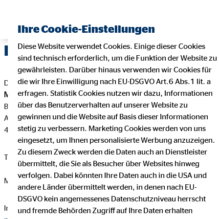
Ihre Cookie-Einstellungen
Diese Website verwendet Cookies. Einige dieser Cookies
Impressum
sind technisch erforderlich, um die Funktion der Website zu
gewährleisten. Darüber hinaus verwenden wir Cookies für
die wir Ihre Einwilligung nach EU-DSGVO Art.6 Abs.1 lit. a
Dieser Internetauftritt ist ein Angebot von:
erfragen. Statistik Cookies nutzen wir dazu, Informationen
Max Mustermann
über das Benutzerverhalten auf unserer Website zu
Bezirksdirektor für die OVB Vermögensberatung AG
gewinnen und die Website auf Basis dieser Informationen
Alter Fischmarkt 25-26
stetig zu verbessern. Marketing Cookies werden von uns
48143 Münster
eingesetzt, um Ihnen personalisierte Werbung anzuzeigen.
Zu diesem Zweck werden die Daten auch an Dienstleister
Telefon: +49 123456789
übermittelt, die Sie als Besucher über Websites hinweg
verfolgen. Dabei könnten Ihre Daten auch in die USA und
Mail:
rpetrov@ovb.eu
andere Länder übermittelt werden, in denen nach EU-
DSGVO kein angemessenes Datenschutzniveau herrscht
Internet:
https://www.ovb.de/musterseite/max-mustermann-
und fremde Behörden Zugriff auf Ihre Daten erhalten