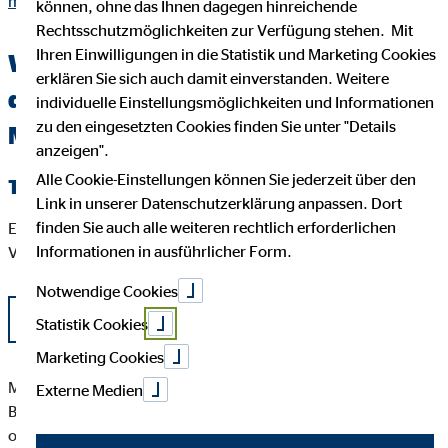
muenster.html
können, ohne das Ihnen dagegen hinreichende
Rechtsschutzmöglichkeiten zur Verfügung stehen. Mit
Ihren Einwilligungen in die Statistik und Marketing Cookies
Wichtige Kundeninformationen über
erklären Sie sich auch damit einverstanden. Weitere
den OVB Berater Max Mustermann in
individuelle Einstellungsmöglichkeiten und Informationen
zu den eingesetzten Cookies finden Sie unter "Details
Münster
anzeigen".
Alle Cookie-Einstellungen können Sie jederzeit über den
Tätigkeitsart
Link in unserer Datenschutzerklärung anpassen. Dort
finden Sie auch alle weiteren rechtlich erforderlichen
Eine aktuelle Auflistung der Produktpartner der OVB
Informationen in ausführlicher Form.
Vermögensberatung AG finden Sie hier:
Notwendige Cookies
Liste OVB Produktpartner als PDF
Statistik Cookies
Marketing Cookies
Max Mustermann besitzt weder direkte noch indirekte
Externe Medien
Beteiligungen von über zehn Prozent an den Stimmrechten
oder am Kapital eines Versicherungsunternehmens noch