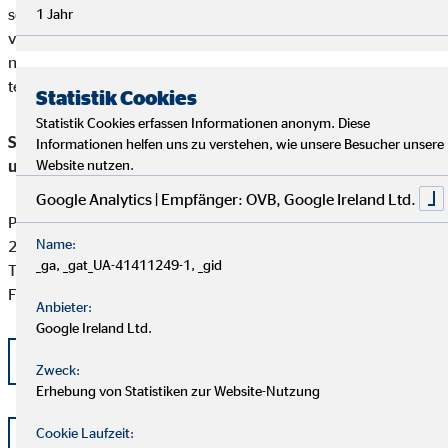
sofern die Kundenbeschwerde Versicherungsprodukte betrifft,
1 Jahr
verpflichtet, an einem Streitbeilegungsverfahren vor der
nachstehenden anerkannten Verbraucherschlichtungsstelle
teilzunehmen:
Statistik Cookies
Statistik Cookies erfassen Informationen anonym. Diese
Schlichtungsstelle für gewerbliche Versicherungs-, Anlage-
Informationen helfen uns zu verstehen, wie unsere Besucher unsere
und Kreditvermittlung
Website nutzen.
Google Analytics | Empfänger: OVB, Google Ireland Ltd.
Postfach 101424
Name:
20009 Hamburg
_ga, _gat_UA-41411249-1, _gid
Tel: +49 (0) 40 -696 508 - 90
Fax: +49 (0) 40 - 696 508 -91
Anbieter:
Google Ireland Ltd.
kontakt@schlichtung-finanzberatung.de
Zweck:
Erhebung von Statistiken zur Website-Nutzung
Cookie Laufzeit:
www.schlichtung-finanzberatung.de