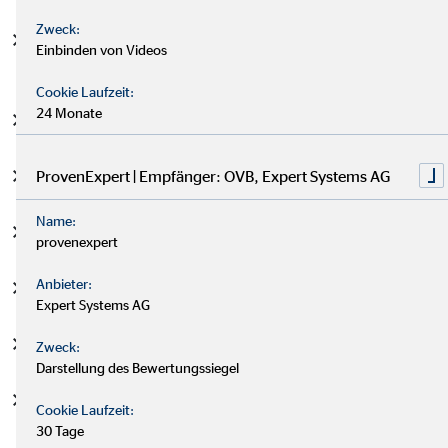
Zweck:
nicht nachhaltiger Energiebedarf und intensiver
Einbinden von Videos
Energieverbrauch
Cookie Laufzeit:
24 Monate
Beeinträchtigung der Biodiversität
ProvenExpert | Empfänger: OVB, Expert Systems AG
nicht nachhaltige Wasseremissionen und Wasserintensität
Name:
gefährliche Abfälle
provenexpert
Anbieter:
Nichteinhaltung von Sozial- und Arbeitnehmerrechten
Expert Systems AG
Produktion verbotener oder geächteter Waffen
Zweck:
Darstellung des Bewertungssiegel
nicht nachhaltige Nutzung von Immobilien und
Cookie Laufzeit:
Immobilienvermögen
30 Tage