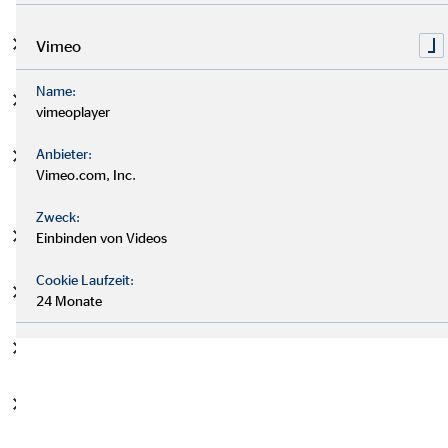
Emissionen von Treibhausgasen
Vimeo
Name:
fossile Energieversorgung
vimeoplayer
Anbieter:
nicht nachhaltiger Energiebedarf und intensiver
Vimeo.com, Inc.
Energieverbrauch
Zweck:
Beeinträchtigung der Biodiversität
Einbinden von Videos
Cookie Laufzeit:
nicht nachhaltige Wasseremissionen und Wasserintensität
24 Monate
gefährliche Abfälle
Nichteinhaltung von Sozial- und Arbeitnehmerrechten