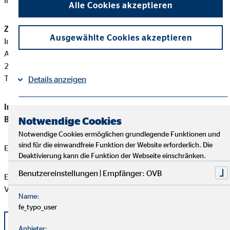
Internetseite einsehen:
www.gesetze-im-internet.de
Alle Cookies akzeptieren
Zuständige Erlaubnisbehörde:
Ausgewählte Cookies akzeptieren
Industrie- und Handelskammer Stade für den Elbe-Weser-Raum
Am Schäferstieg 2
21680 Stade
Tel: +49 4141 524 0
Details anzeigen
Immobilienmakler, Darlehensvermittler, Bauträger,
Impressum
Datenschutz
|
Baubetreuer, Wohnimmobilienverwalter
Notwendige Cookies
Notwendige Cookies ermöglichen grundlegende Funktionen und
sind für die einwandfreie Funktion der Website erforderlich. Die
Erlaubnis nach §34c
Deaktivierung kann die Funktion der Webseite einschränken.
Benutzereinstellungen | Empfänger: OVB
Eine aktuelle Auflistung der Produktpartner der OVB
Vermögensberatung AG finden Sie hier:
Name:
fe_typo_user
Liste OVB Produktpartner als PDF
Anbieter: