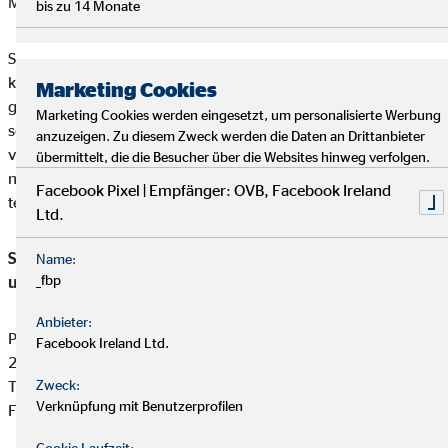
Mail:
beschwerden@ovb.de
bis zu 14 Monate
Sofern im Falle einer Kundenbeschwerde ausnahmsweise
keine einvernehmliche Lösung mit unserem Unternehmen
Marketing Cookies
gefunden werden kann, ist unser Unternehmen bereit und
Marketing Cookies werden eingesetzt, um personalisierte Werbung
sofern die Kundenbeschwerde Versicherungsprodukte betrifft,
anzuzeigen. Zu diesem Zweck werden die Daten an Drittanbieter
verpflichtet, an einem Streitbeilegungsverfahren vor der
übermittelt, die die Besucher über die Websites hinweg verfolgen.
nachstehenden anerkannten Verbraucherschlichtungsstelle
Facebook Pixel | Empfänger: OVB, Facebook Ireland
teilzunehmen:
Ltd.
Schlichtungsstelle für gewerbliche Versicherungs-, Anlage-
Name:
_fbp
und Kreditvermittlung
Anbieter:
Postfach 101424
Facebook Ireland Ltd.
20009 Hamburg
Tel: +49 (0) 40 -696 508 - 90
Zweck:
Verknüpfung mit Benutzerprofilen
Fax: +49 (0) 40 - 696 508 -91
Cookie Laufzeit: