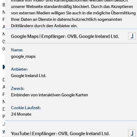
Bei der Beratung zu Versicherungsanlageprodukten (z.B.
unserer Webseite standardmäßig blockiert. Durch das Akzeptieren
fondsgebundenen Lebens- und Rentenversicherungen) und
von externen Medien willigen Sie auch in die mögliche Übermittlung
Finanzanlageprodukten verfolgt die OVB Vermögensberatung
Ihrer Daten an Dienste in datenschutzrechtlich sogenannten
Drittländern durch den Anbieter ein.
AG die folgende Strategie zur Berücksichtigung von
Nachhaltigkeitsaspekten wie Umwelt (Environment), Soziales
Google Maps | Empfänger: OVB, Google Ireland Ltd.
(Social) und verantwortungsvolle Unternehmensführung
(Governance):
Name:
google_maps
Kooperierende Produktgesellschaften
Anbieter:
Google Ireland Ltd.
Die OVB Vermögensberatung AG arbeitet vorrangig mit
Anbietern von Versicherungsanlageprodukten und
Zweck:
Finanzanlageprodukten zusammen, die ihrerseits
Einbinden von interaktiven Google Karten
Nachhaltigkeitsaspekte in die Produktkonzeption einbeziehen.
Cookie Laufzeit:
Die OVB Vermögensberatung AG und wesentliche
24 Monate
Produktpartner der OVB haben sich der Brancheninitiative
„Nachhaltigkeit in der Lebensversicherung“ angeschlossen:
www.branchen-initiative.de
. Ziel der Initiative ist es, ESG-
YouTube | Empfänger: OVB, Google Ireland Ltd.