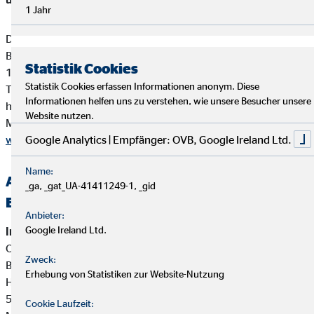
1 Jahr
Deutsche Industrie- und Handelskammer (DIHK)
Breite Straße 29
Statistik Cookies
10178 Berlin
Statistik Cookies erfassen Informationen anonym. Diese
Tel. 0180 / 6005850 (20 Cent/Anruf aus dem dt. Festnetz,
Informationen helfen uns zu verstehen, wie unsere Besucher unsere
höchstens 60 Cent/Anruf aus Mobilfunknetzen)
Website nutzen.
Mail
info@dihk.de
Google Analytics | Empfänger: OVB, Google Ireland Ltd.
www.dihk.de
,
www.vermittlerregister.info
Name:
Alternative Streitbeilegung —
_ga, _gat_UA-41411249-1, _gid
Beschwerde-/Schlichtungsstellen
Anbieter:
Google Ireland Ltd.
Interne Beschwerdestelle:
OVB Vermögensberatung AG
Zweck:
Bereich Außendienstbetreuung
Erhebung von Statistiken zur Website-Nutzung
Heumarkt 1
50667 Köln
Cookie Laufzeit: