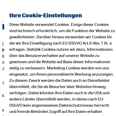
Ihre Cookie-Einstellungen
Diese Website verwendet Cookies. Einige dieser Cookies
Impressum
sind technisch erforderlich, um die Funktion der Website zu
gewährleisten. Darüber hinaus verwenden wir Cookies für
die wir Ihre Einwilligung nach EU-DSGVO Art.6 Abs.1 lit. a
Dieser Internetauftritt ist ein Angebot von:
erfragen. Statistik Cookies nutzen wir dazu, Informationen
Karl Niklas
über das Benutzerverhalten auf unserer Website zu
Bezirksleiter für die OVB Vermögensberatung AG
gewinnen und die Website auf Basis dieser Informationen
An der Werft 4
stetig zu verbessern. Marketing Cookies werden von uns
21680 Stade
eingesetzt, um Ihnen personalisierte Werbung anzuzeigen.
Zu diesem Zweck werden die Daten auch an Dienstleister
Telefon: +4915204589071
übermittelt, die Sie als Besucher über Websites hinweg
verfolgen. Dabei könnten Ihre Daten auch in die USA und
Mail:
niklas.karl@ovb.de
andere Länder übermittelt werden, in denen nach EU-
DSGVO kein angemessenes Datenschutzniveau herrscht
Internet:
https://www.ovb.de/finanzberater/zeven-karl-
und fremde Behörden Zugriff auf Ihre Daten erhalten