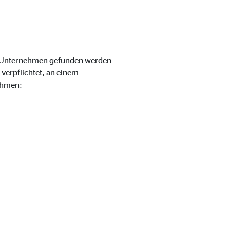
m Unternehmen gefunden werden
verpflichtet, an einem
ehmen:
eren von externen Medien
den Anbieter ein.