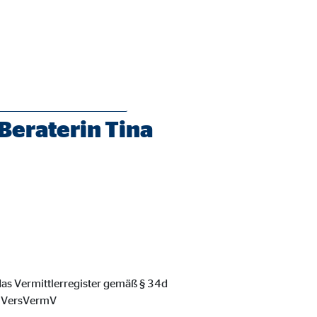
Beraterin Tina
ie Deaktivierung kann die
 das Vermittlerregister gemäß § 34d
, VersVermV