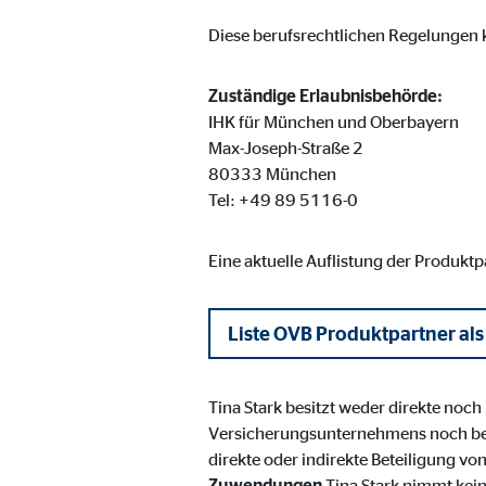
Cookie Laufzeit:
Brow
Diese berufsrechtlichen Regelungen k
Einverständnis Cookie | Empfänger: OVB
Zuständige Erlaubnisbehörde:
IHK für München und Oberbayern
Name:
cook
Max-Joseph-Straße 2
80333 München
Anbieter:
min
Tel: +49 89 5116-0
Zweck:
Spei
Cookie Laufzeit:
1 Ja
Eine aktuelle Auflistung der Produkt
Liste OVB Produktpartner als
Statistik Cookies
Statistik Cookies erfassen Informationen anonym. D
Tina Stark besitzt weder direkte noc
Versicherungsunternehmens noch be
Google Analytics | Empfänger: OVB, Google I
direkte oder indirekte Beteiligung v
Zuwendungen
Tina Stark nimmt kei