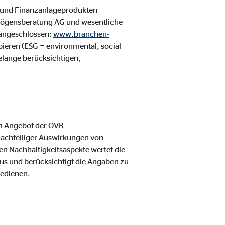
 und Finanzanlageprodukten
rmögensberatung AG und wesentliche
 angeschlossen:
www.branchen-
ipieren (ESG = environmental, social
elange berücksichtigen,
m Angebot der OVB
nachteiliger Auswirkungen von
en Nachhaltigkeitsaspekte wertet die
us und berücksichtigt die Angaben zu
bedienen.