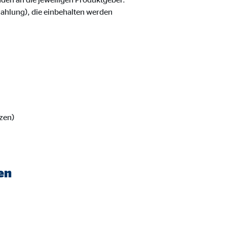
zahlung), die einbehalten werden
ter übermittelt, die die
zen)
en