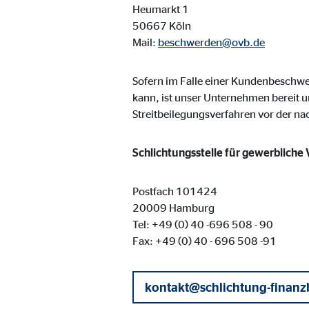
Heumarkt 1
Cookie Laufzeit:
3 M
50667 Köln
Mail:
beschwerden@ovb.de
Adform | Empfänger: OVB, Adform A/S
Sofern im Falle einer Kundenbesch
Name:
uid,
kann, ist unser Unternehmen bereit u
Anbieter:
Adf
Streitbeilegungsverfahren vor der n
Zweck:
ad 
Schlichtungsstelle für gewerbliche
Cookie Laufzeit:
2 M
Postfach 101424
20009 Hamburg
Externe Medien
Tel: +49 (0) 40 -696 508 - 90
Inhalte von Video- und Kartenplattformen werden b
Fax: +49 (0) 40 - 696 508 -91
willigen Sie auch in die mögliche Übermittlung Ihre
kontakt@schlichtung-finanz
Google Maps | Empfänger: OVB, Google Irela