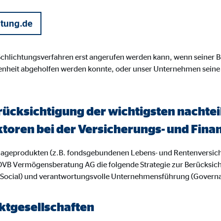
gle_maps
atung.de
le Ireland Ltd.
inden von interaktiven Google Karten
 Schlichtungsverfahren erst angerufen werden kann, wenn seiner
Monate
enheit abgeholfen werden konnte, oder unser Unternehmen seine
td.
rücksichtigung der wichtigsten nacht
tube
ktoren bei der Versicherungs- und Fi
le Ireland Ltd.
nlageprodukten (z.B. fondsgebundenen Lebens- und Rentenversic
inden von Videos
OVB Vermögensberatung AG die folgende Strategie zur Berücksic
Monate
 (Social) und verantwortungsvolle Unternehmensführung (Govern
utions Inc.
tgesellschaften