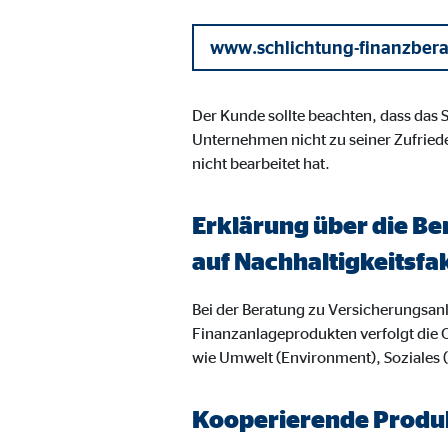
Name:
goo
www.schlichtung-finanzber
Anbieter:
Goog
Zweck:
Einb
Der Kunde sollte beachten, dass das
Cookie Laufzeit:
24 
Unternehmen nicht zu seiner Zufried
nicht bearbeitet hat.
YouTube | Empfänger: OVB, Google Ireland L
Erklärung über die Be
Name:
you
auf Nachhaltigkeitsfa
Anbieter:
Goog
Bei der Beratung zu Versicherungsa
Zweck:
Einb
Finanzanlageprodukten verfolgt die 
Cookie Laufzeit:
24 
wie Umwelt (Environment), Soziales
JW Player | Empfänger: OVB, Long Tail Ad Sol
Kooperierende Produk