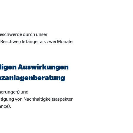
 Beschwerde durch unser
 Beschwerde länger als zwei Monate
eiligen Auswirkungen
nanzanlagenberatung
herungen) und
htigung von Nachhaltigkeitsaspekten
ance):