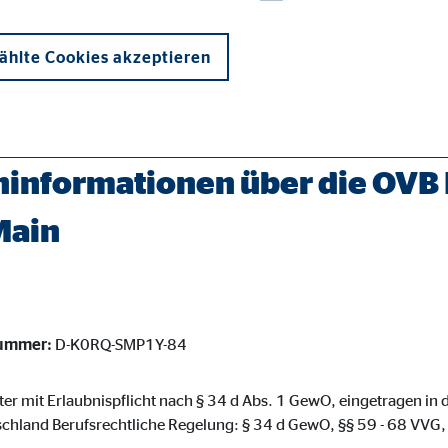
hlte Cookies akzeptieren
rater/zeil-am-main-stark-tina.html
informationen über die OVB 
Main
onen und sind für die einwandfreie Funktion der Website erforderlich. D
nummer:
D-K0RQ-SMP1Y-84
ypo_user
3 Association
eter mit Erlaubnispflicht nach § 34 d Abs. 1 GewO, eingetragen in
chland Berufsrechtliche Regelung: § 34 d GewO, §§ 59 - 68 VVG
cherung von Benutzereinstellungen