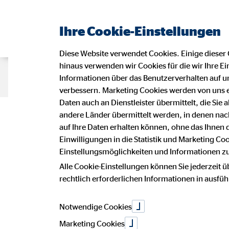
Ihre Cookie-Einstellungen
Diese Website verwendet Cookies. Einige dieser 
hinaus verwenden wir Cookies für die wir Ihre Ei
Beraterseite
Karriere bei OVB
D
Informationen über das Benutzerverhalten auf un
verbessern. Marketing Cookies werden von uns 
Daten auch an Dienstleister übermittelt, die Sie
Impressu
andere Länder übermittelt werden, in denen n
auf Ihre Daten erhalten können, ohne das Ihnen
Einwilligungen in die Statistik und Marketing Co
Einstellungsmöglichkeiten und Informationen zu 
Dieser Internetauftritt ist ein Angebot
Alle Cookie-Einstellungen können Sie jederzeit ü
Tina Stark
rechtlich erforderlichen Informationen in ausfü
Geschäftsstellenleiterin für die OV
Am Mühlbach 1
97435 Zeil am Main
Notwendige Cookies
Marketing Cookies