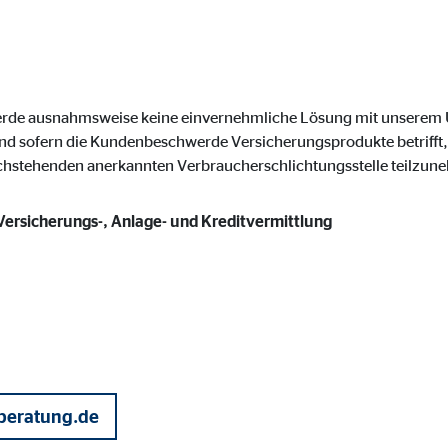
onate
werde ausnahmsweise keine einvernehmliche Lösung mit unsere
 C
nd sofern die Kundenbeschwerde Versicherungsprodukte betrifft, 
orm A/S
achstehenden anerkannten Verbraucherschlichtungsstelle teilzun
campaign
 Versicherungs-, Anlage- und Kreditvermittlung
onate
eim Besuch unserer Webseite standardmäßig blockiert. Durch das Akzepti
r Daten an Dienste in datenschutzrechtlich sogenannten Drittländern durch 
beratung.de
nd Ltd.