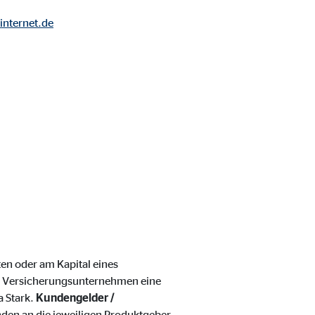
internet.de
ebsite nutzen.
ten oder am Kapital eines
 Versicherungsunternehmen eine
a Stark.
Kundengelder /
den an die jeweiligen Produktgeber.