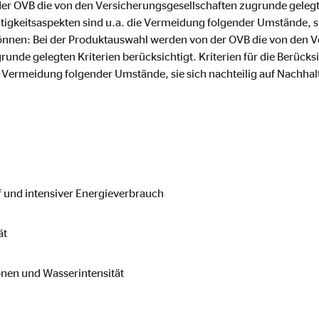
r OVB die von den Versicherungsgesellschaften zugrunde gelegten
o.com, Inc.
tigkeitsaspekten sind u.a. die Vermeidung folgender Umstände, sie
önnen: Bei der Produktauswahl werden von der OVB die von den V
inden von Videos
nde gelegten Kriterien berücksichtigt. Kriterien für die Berücks
Monate
e Vermeidung folgender Umstände, sie sich nachteilig auf Nachha
f und intensiver Energieverbrauch
ät
onen und Wasserintensität