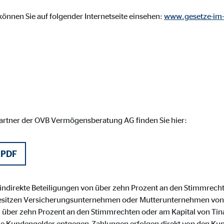
ser-Sitzung
önnen Sie auf folgender Internetseite einsehen:
www.gesetze-im-
ie_consent_v2
dshape
chern Ihrer Einwilligungen
hr
partner der OVB Vermögensberatung AG finden Sie hier:
 PDF
iese Informationen helfen uns zu verstehen, wie unsere Besucher unsere W
h indirekte Beteiligungen von über zehn Prozent an den Stimmrech
sitzen Versicherungsunternehmen oder Mutterunternehmen von
reland Ltd.
on über zehn Prozent an den Stimmrechten oder am Kapital von Tin
ne Kundengelder entgegen.Zahlungen erfolgen direkt von den Kun