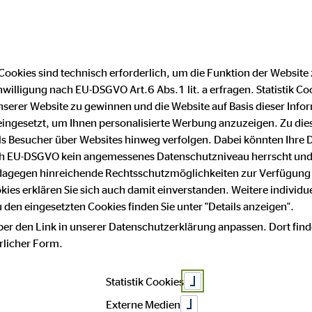
Cookies sind technisch erforderlich, um die Funktion der Website
nwilligung nach EU-DSGVO Art.6 Abs.1 lit. a erfragen. Statistik Co
atenschutz
Impressum
serer Website zu gewinnen und die Website auf Basis dieser Infor
eingesetzt, um Ihnen personalisierte Werbung anzuzeigen. Zu di
 als Besucher über Websites hinweg verfolgen. Dabei könnten Ihre 
m
ach EU-DSGVO kein angemessenes Datenschutzniveau herrscht und
 dagegen hinreichende Rechtsschutzmöglichkeiten zur Verfügung 
okies erklären Sie sich auch damit einverstanden. Weitere individue
den eingesetzten Cookies finden Sie unter "Details anzeigen".
 von:
ber den Link in unserer Datenschutzerklärung anpassen. Dort find
hrlicher Form.
B Vermögensberatung AG
Statistik Cookies
Externe Medien