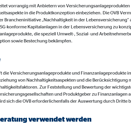
ayer
tet vorrangig mit Anbietern von Versicherungsanlageprodukten
Tail Ad Solutions Inc.
keitsaspekte in die Produktkonzeption einbeziehen. Die OVB Ve
r Brancheninitiative „Nachhaltigkeit in der Lebensversicherung“
inden von Videos
 es, ESG-konforme Kapitalanlagen in der Lebensversicherung zu konz
anlageprodukte, die speziell Umwelt-, Sozial- und Arbeitnehmerb
Monate
ption sowie Bestechung bekämpfen.
tems AG
e
enexpert
t die Versicherungsanlageprodukte und Finanzanlageprodukte i
rt Systems AG
ziehung von Nachhaltigkeitsaspekten und die Berücksichtigung 
tellung des Bewertungssiegel
altigkeitsfaktoren. Zur Feststellung und Bewertung der wichtigst
rsicherungsgesellschaften und Produktgeber zu Finanzanlagen a
Tage
ird sich die OVB erforderlichenfalls der Auswertung durch Dritte 
r Beratung verwendet werden
oplayer