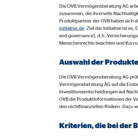
Name:
jwpl
Die OVB Vermögensberatung AG arbei
Anbieter:
Long
zusammen, die ihrerseits Nachhaltig
Produktpartner der OVB haben sich de
Zweck:
Einb
initiative.de
. Ziel der Initiative ist
Cookie Laufzeit:
and governance), d.h. Versicherungs
24 
Menschenrechte beachten und Korru
ProvenExpert | Empfänger: OVB, Expert Sys
Auswahl der Produkt
Name:
prov
Die OVB Vermögensberatung AG prüf
Anbieter:
Expe
Vermögensberatung AG auf die Einbe
Zweck:
Dars
Investitionsentscheidungen auf Nachh
OVB die Produktinformationen der Ve
Cookie Laufzeit:
30 
den nichtfinanziellen Risiken. Dazu w
Vimeo
Kriterien, die bei de
Name:
vime