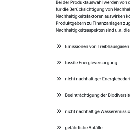
Bei der Produktauswahl werden von de
Anbieter:
Vime
für die Berücksichtigung von Nachhal
Nachhaltigkeitsfaktoren auswirken k
Zweck:
Einb
Produktgebern zu Finanzanlagen zugru
Cookie Laufzeit:
24 
Nachhaltigkeitsaspekten sind u.a. di
Emissionen von Treibhausgasen
fossile Energieversorgung
nicht nachhaltiger Energiebedar
Beeinträchtigung der Biodiversit
nicht nachhaltige Wasseremissi
gefährliche Abfälle