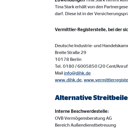
Name:
_ga,
Tina Stark erhält von den Partnerges
Anbieter:
Goog
darf. Diese ist in der Versicherungspr
Zweck:
Erhe
Vermittler-Registerstelle, bei der s
Cookie Laufzeit:
bis 
Deutsche Industrie- und Handelskam
Breite Straße 29
Marketing Cookies
10178 Berlin
Marketing Cookies werden eingesetzt, um personalis
Tel. 0180 / 6005850 (20 Cent/Anruf 
Besucher über die Websites hinweg verfolgen.
Mail
info@dihk.de
www.dihk.de
,
www.vermittlerregiste
Facebook Pixel | Empfänger: OVB, Facebook 
Alternative Streitbei
Name:
_fbp
Interne Beschwerdestelle:
Anbieter:
Face
OVB Vermögensberatung AG
Zweck:
Verk
Bereich Außendienstbetreuung