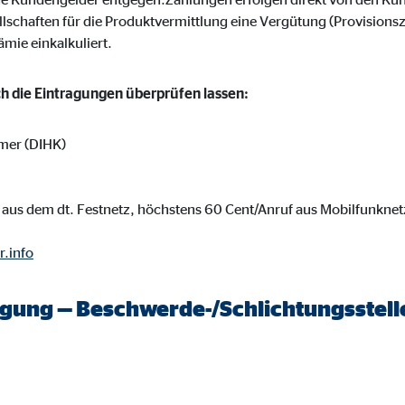
 _gat_UA-41411249-1, _gid
ellschaften für die Produktvermittlung eine Vergütung (Provisions
le Ireland Ltd.
ämie einkalkuliert.
bung von Statistiken zur Website-Nutzung
ich die Eintragungen überprüfen lassen:
zu 14 Monate
mer (DIHK)
ierte Werbung anzuzeigen. Zu diesem Zweck werden die Daten an Drittanbie
aus dem dt. Festnetz, höchstens 60 Cent/Anruf aus Mobilfunknet
r.info
Ireland Ltd.
legung — Beschwerde-/Schlichtungsstell
book Ireland Ltd.
nüpfung mit Benutzerprofilen