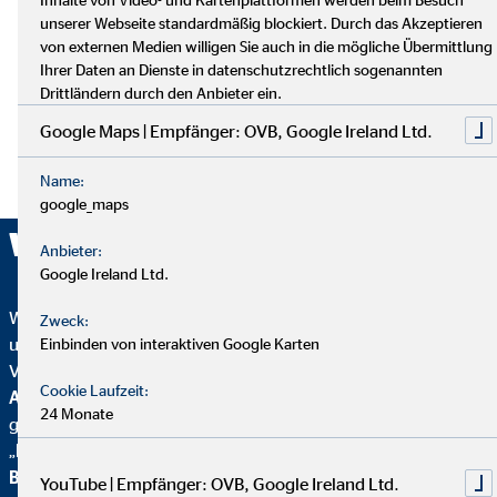
unserer Webseite standardmäßig blockiert. Durch das Akzeptieren
von externen Medien willigen Sie auch in die mögliche Übermittlung
Ihrer Daten an Dienste in datenschutzrechtlich sogenannten
Drittländern durch den Anbieter ein.
Google Maps | Empfänger: OVB, Google Ireland Ltd.
Name:
google_maps
Wir sind ausgezeichnet!
Anbieter:
Google Ireland Ltd.
Wir wurden mehrfach ausgezeichnet – ein starkes Zeichen für
Zweck:
unser Engagement in Qualität, Fairness und Nachhaltigkeit.
Einbinden von interaktiven Google Karten
Von
Focus Mone
y
wurden wir für
Top
Cookie Laufzeit:
Altersvorsorgeberatung und als fairster Finanzvertrieb
24 Monate
geehrt. Zusätzlich erhielten wir vom
Handelsblatt
das
„
FairCompany“-
Siegel, bewertet durch das
Institut für
Beschäftigung und Employability (IBE
). Als Teil der
YouTube | Empfänger: OVB, Google Ireland Ltd.