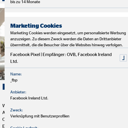
bis zu 14 Monate
Marketing Cookies
Marketing Cookies werden eingesetzt, um personalisierte Werbung
anzuzeigen. Zu diesem Zweck werden die Daten an Drittanbieter
übermittelt, die die Besucher über die Websites hinweg verfolgen.
Facebook Pixel | Empfänger: OVB, Facebook Ireland
Ltd.
Name:
_fbp
Karriere. Erfolg. OVB.
Anbieter:
Facebook Ireland Ltd.
Wenn du Flexibilität, Selbstbestimmung und eine erfüllende
Zweck:
Aufgabe mit Sinn und Zweck suchst, dann ist die Tätigkeit als
Verknüpfung mit Benutzerprofilen
OVB Finanzberater*in genau das Richtige für dich. Dein
Engagement bestimmt, wie weit du bei uns kommen kannst.
Cookie Laufzeit: