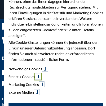
können, ohne das Ihnen dagegen hinreichende
Rechtsschutzmöglichkeiten zur Verfügung stehen. Mit
Ihren Einwilligungen in die Statistik und Marketing Cookies
erklären Sie sich auch damit einverstanden. Weitere
Nicole Wittke —
individuelle Einstellungsmöglichkeiten und Informationen
zu den eingesetzten Cookies finden Sie unter "Details
anzeigen".
Wuppertal
Alle Cookie-Einstellungen können Sie jederzeit über den
Link in unserer Datenschutzerklärung anpassen. Dort
finden Sie auch alle weiteren rechtlich erforderlichen
Bezirksleiterin für die OVB Vermögensberatung AG
Informationen in ausführlicher Form.
Notwendige Cookies
Fachchinesisch werden Sie
Statistik Cookies
bei mir nicht hören.
Marketing Cookies
Externe Medien
Das wichtigste an einer guten Finanzberatung ist, dass Sie
jeden Schritt verstehen. Darum erkläre ich Ihnen bis ins Detail,