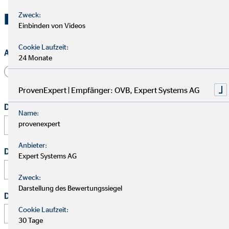
Kontakt zu OVB in Wuppertal
Zweck:
Einbinden von Videos
Cookie Laufzeit:
Anrede
24 Monate
Herr
Frau
Divers
ProvenExpert | Empfänger: OVB, Expert Systems AG
Dein vollständiger Name
*
Name:
provenexpert
Anbieter:
Deine E-Mail Adresse
*
Expert Systems AG
Zweck:
Darstellung des Bewertungssiegel
Deine Telefonnummer
Cookie Laufzeit:
30 Tage