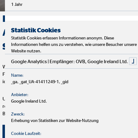
1 Jahr
Deine Finanzen, Dein Weg:
Statistik Cookies
Analyse, Beratung und
Statistik Cookies erfassen Informationen anonym. Diese
Service
Informationen helfen uns zu verstehen, wie unsere Besucher unsere
Website nutzen.
Google Analytics | Empfänger: OVB, Google Ireland Ltd.
Wir starten mit einem entspannten Analysegespräch, um deine
Finanzen und Ziele kennenzulernen. Anschließend präsentiere
Name:
ich dir maßgeschneiderte Finanzlösungen.
_ga, _gat_UA-41411249-1, _gid
Anbieter:
Um deine Finanzplanung aktuell zu halten, bieten wir
Google Ireland Ltd.
regelmäßige Servicegespräche an. Vertrauen und persönliche
Betreuung stehen bei uns an erster Stelle.
Zweck:
Erhebung von Statistiken zur Website-Nutzung
Überzeuge dich selbst von unserer Beratung!
Cookie Laufzeit: