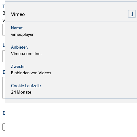
Terminwunsch
Bitte schlage mir einen Termin für ein persönliches Gespräch
Vimeo
vor.
Name:
vimeoplayer
Uhrzeit
Anbieter:
Vimeo.com, Inc.
:
Zweck:
Deine Nachricht
*
Einbinden von Videos
Cookie Laufzeit:
24 Monate
Datenschutz
*
Ich habe die
Datenschutzerklärung
gelesen und willige
darin ein, dass die OVB Vermögensberatung AG die von