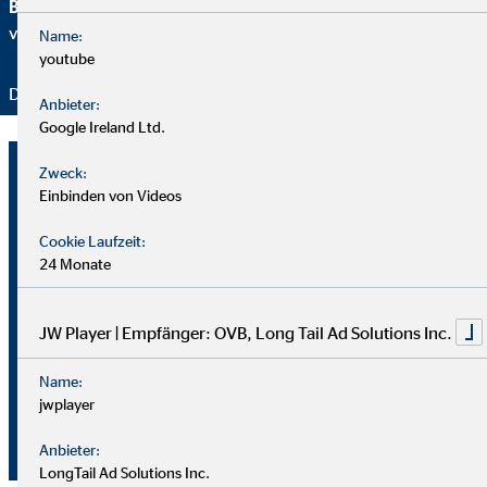
Brancheninitiative Nachhaltigkeit
setzen wir uns aktiv für
verantwortungsvolle Beratung ein.
Name:
youtube
Danke für Ihr Vertrauen – wir bleiben dran!
Anbieter:
Google Ireland Ltd.
Nicole Wittke
Zweck:
Einbinden von Videos
Bezirksleiterin für die OVB
Vermögensberatung AG
Cookie Laufzeit:
24 Monate
Am Eckbusch 35
42113 Wuppertal
JW Player | Empfänger: OVB, Long Tail Ad Solutions Inc.
+49 202 27259142
Name:
jwplayer
nwittke@ovb.de
+49 202 27259144
Anbieter:
LongTail Ad Solutions Inc.