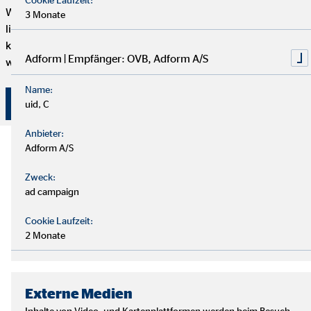
Wenn du genug von einem langweiligen 9-to-5 Job hast und
3 Monate
lieber selbstständig arbeiten möchtest, aber trotzdem mit
kompetenten und freundlichen Kollegen zusammenarbeiten
Adform | Empfänger: OVB, Adform A/S
willst, dann bist du hier genau richtig.
Name:
Hier klicken und bewerben!
uid, C
Anbieter:
Adform A/S
Zweck:
ad campaign
Cookie Laufzeit:
2 Monate
Externe Medien
Inhalte von Video- und Kartenplattformen werden beim Besuch