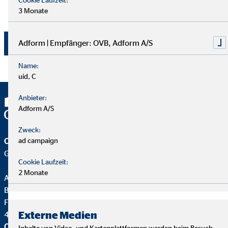
Vermögensberatung AG, Wolfgang Koch, Heumarkt 1,
3 Monate
50667 Köln widerrufen werden.
Adform | Empfänger: OVB, Adform A/S
Jetzt absenden
Name:
uid, C
Anbieter:
Adform A/S
Zweck:
ad campaign
OVB Vermögensberatung AG
Geschäftsstelle | Wuppertal
Cookie Laufzeit:
2 Monate
Alexander Reichardt
Bezirksdirektor für die OVB
Friedrich-Ebert-Str. 153
Externe Medien
42117 Wuppertal
OVB Vermögensberatung AG
Inhalte von Video- und Kartenplattformen werden beim Besuch