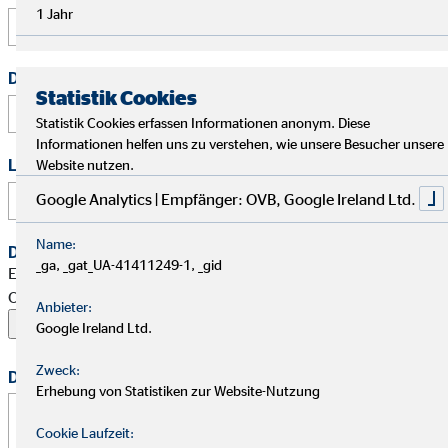
1 Jahr
Deine Telefonnummer
Statistik Cookies
Statistik Cookies erfassen Informationen anonym. Diese
Informationen helfen uns zu verstehen, wie unsere Besucher unsere
Link zu Deinem Business-Profil (Xing / LinkedIn / andere)
Website nutzen.
Google Analytics | Empfänger: OVB, Google Ireland Ltd.
Name:
Dein Begleitschreiben
_ga, _gat_UA-41411249-1, _gid
Erlaubte Formate: PDF, Word, ZIP, OpenOffice,
OpenDocument, JPG, PNG, BMP | Maximal 20 MB
Anbieter:
Google Ireland Ltd.
Zweck:
Deine Nachricht
Erhebung von Statistiken zur Website-Nutzung
Cookie Laufzeit: