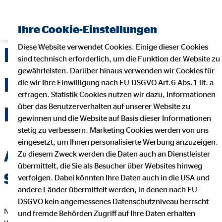
Ihre Cookie-Einstellungen
Diese Website verwendet Cookies. Einige dieser Cookies
Duales Studium in der
sind technisch erforderlich, um die Funktion der Website zu
gewährleisten. Darüber hinaus verwenden wir Cookies für
Bezirksdirektion
die wir Ihre Einwilligung nach EU-DSGVO Art.6 Abs.1 lit. a
erfragen. Statistik Cookies nutzen wir dazu, Informationen
über das Benutzerverhalten auf unserer Website zu
Reichardt
gewinnen und die Website auf Basis dieser Informationen
stetig zu verbessern. Marketing Cookies werden von uns
eingesetzt, um Ihnen personalisierte Werbung anzuzeigen.
Angebot für Abiturienten und
Zu diesem Zweck werden die Daten auch an Dienstleister
übermittelt, die Sie als Besucher über Websites hinweg
Studenten
verfolgen. Dabei könnten Ihre Daten auch in die USA und
andere Länder übermittelt werden, in denen nach EU-
DSGVO kein angemessenes Datenschutzniveau herrscht
Nach dem Abi an die Uni? Oder direkt ins Berufsleben starten?
und fremde Behörden Zugriff auf Ihre Daten erhalten