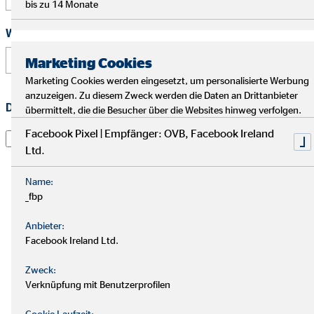
bis zu 14 Monate
Wie hast Du von uns erfahren?
Marketing Cookies
Marketing Cookies werden eingesetzt, um personalisierte Werbung
anzuzeigen. Zu diesem Zweck werden die Daten an Drittanbieter
Datenschutz
*
übermittelt, die die Besucher über die Websites hinweg verfolgen.
Facebook Pixel | Empfänger: OVB, Facebook Ireland
Ich habe die
Datenschutzerklärung
gelesen und willige
Ltd.
darin ein, dass die OVB Vermögensberatung AG die von
mir übermittelten Informationen und Kontaktdaten
Name:
dazu verwendet werden, um mit mir anlässlich meiner
_fbp
Online-Bewerbung in Verbindung zu treten, hierüber zu
kommunizieren und meine Bewerbung abzuwickeln.
Anbieter:
Dies gilt insbesondere für die Verwendung der E-Mail-
Facebook Ireland Ltd.
Adresse und der Telefonnummer zum vorgenannten
Zweck. Die Einwilligung kann jederzeit mit Wirkung für
Zweck:
die Zukunft per E-Mail an
dsb@ovb.de
oder per Post an
Verknüpfung mit Benutzerprofilen
den Datenschutzbeauftragten von OVB
Cookie Laufzeit: