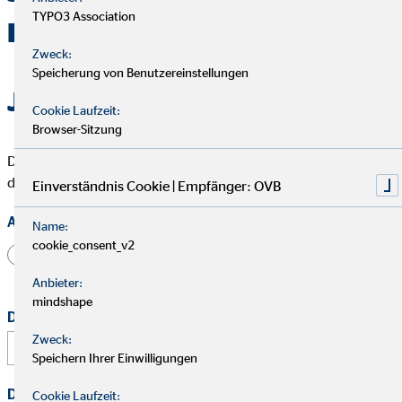
TYPO3 Association
Berater durchstarten
Zweck:
Speicherung von Benutzereinstellungen
Jetzt bewerben
Cookie Laufzeit:
Browser-Sitzung
Die mit * gekennzeichneten Felder müssen ausgefüllt werden,
damit wir Deine Bewerbung bearbeiten können.
Einverständnis Cookie | Empfänger: OVB
Anrede
Name:
cookie_consent_v2
Herr
Frau
Divers
Anbieter:
mindshape
Dein vollständiger Name
*
Zweck:
Speichern Ihrer Einwilligungen
Deine E-Mail Adresse
*
Cookie Laufzeit: