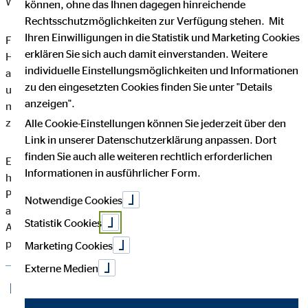
Warum nicht beides?
können, ohne das Ihnen dagegen hinreichende
Rechtsschutzmöglichkeiten zur Verfügung stehen. Mit
Ihren Einwilligungen in die Statistik und Marketing Cookies
Für unser Team suchen wir Abiturienten zur Verstärkung im
erklären Sie sich auch damit einverstanden. Weitere
Haupt- oder Nebenberuf. Wir bieten dir ein
individuelle Einstellungsmöglichkeiten und Informationen
abwechslungsreiches und anspruchsvolles Aufgabengebiet
zu den eingesetzten Cookies finden Sie unter "Details
und einen Beruf mit ausgezeichneten Perspektiven. Du hast
anzeigen".
nahezu unbegrenzte Entwicklungsmöglichkeiten in einem
zukunftssicheren Umfeld.
Alle Cookie-Einstellungen können Sie jederzeit über den
Link in unserer Datenschutzerklärung anpassen. Dort
finden Sie auch alle weiteren rechtlich erforderlichen
Ein duales Bachelor-Studium bei der OVB ist ein
Informationen in ausführlicher Form.
hervorragender Start in die Zukunft und vereint Theorie und
Praxis miteinander. Einerseits studierst du an einer bundesweit
Notwendige Cookies
angesehenen Hochschule, lernst andererseits parallel dazu die
Statistik Cookies
Arbeit in einem hochkarätigen Team mit erfahrenen Profis und
persönlichem Coaching kennen.
Marketing Cookies
Externe Medien
Das erwartet dich