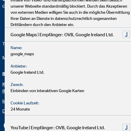
Geschäftsstelle |
unserer Webseite standardmäßig blockiert. Durch das Akzeptieren
von externen Medien willigen Sie auch in die mögliche Übermittlung
Ihrer Daten an Dienste in datenschutzrechtlich sogenannten
Drittländern durch den Anbieter ein.
Google Maps | Empfänger: OVB, Google Ireland Ltd.
Telefon:
+49 202 27279761
Name:
google_maps
Mail:
office.reichardt@ovb.de
Anbieter:
Google Ireland Ltd.
Beraterseite
Rechtliche Hinweise
Karriere bei Alexander
Datenschutz
Zweck:
Einbinden von interaktiven Google Karten
Reichhardt
Erklärung zur Barrierefreiheit
Impressum
Cookie Laufzeit:
Netiquette
24 Monate
Datenschutz
Cookie-Einstellungen
YouTube | Empfänger: OVB, Google Ireland Ltd.