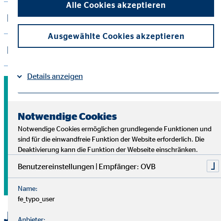
Alle Cookies akzeptieren
Das sind deine Vorteile
Ausgewählte Cookies akzeptieren
Das erwarten wir
Details anzeigen
Wir haben dich neugierig
Impressum
Datenschutz
|
gemacht?
Notwendige Cookies
Notwendige Cookies ermöglichen grundlegende Funktionen und
sind für die einwandfreie Funktion der Website erforderlich. Die
Wir freuen uns auf deine Bewerbung, nutze dazu einfach und
Deaktivierung kann die Funktion der Webseite einschränken.
unkompliziert unser Bewerbungsformular.
Benutzereinstellungen | Empfänger: OVB
Wir freuen uns darauf, dich schon bald kennenzulernen!
Name:
fe_typo_user
Jetzt bei OVB in Wuppertal als
Anbieter: