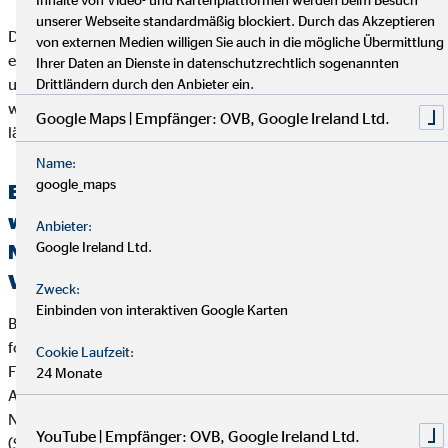
unserer Webseite standardmäßig blockiert. Durch das Akzeptieren
Der Kunde sollte beachten, dass das Schlichtungsverfahren
von externen Medien willigen Sie auch in die mögliche Übermittlung
erst angerufen werden kann, wenn seiner Beschwerde durch
Ihrer Daten an Dienste in datenschutzrechtlich sogenannten
unser Unternehmen nicht zu seiner Zufriedenheit abgeholfen
Drittländern durch den Anbieter ein.
werden konnte, oder unser Unternehmen seine Beschwerde
Google Maps | Empfänger: OVB, Google Ireland Ltd.
länger als zwei Monate nicht bearbeitet hat.
Name:
google_maps
Erklärung über die Berücksichtigung der
wichtigsten nachteiligen Auswirkungen auf
Anbieter:
Google Ireland Ltd.
Nachhaltigkeitsfaktoren bei der
Versicherungs- und Finanzanlagenberatung
Zweck:
Einbinden von interaktiven Google Karten
Bei der Beratung zu Versicherungsanlageprodukten (z.B.
fondsgebundenen Lebens- und Rentenversicherungen) und
Cookie Laufzeit:
Finanzanlageprodukten verfolgt die OVB Vermögensberatung
24 Monate
AG die folgende Strategie zur Berücksichtigung von
Nachhaltigkeitsaspekten wie Umwelt (Environment), Soziales
YouTube | Empfänger: OVB, Google Ireland Ltd.
(Social) und verantwortungsvolle Unternehmensführung