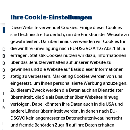
Ihre Cookie-Einstellungen
Diese Website verwendet Cookies. Einige dieser Cookies
Impressum
sind technisch erforderlich, um die Funktion der Website zu
gewährleisten. Darüber hinaus verwenden wir Cookies für
die wir Ihre Einwilligung nach EU-DSGVO Art.6 Abs.1 lit. a
Dieser Internetauftritt ist ein Angebot von:
erfragen. Statistik Cookies nutzen wir dazu, Informationen
Bernd Kleffmann
über das Benutzerverhalten auf unserer Website zu
Bezirksleiter für die OVB Vermögensberatung AG
gewinnen und die Website auf Basis dieser Informationen
Brunebecker Str. 21
stetig zu verbessern. Marketing Cookies werden von uns
58454 Witten
eingesetzt, um Ihnen personalisierte Werbung anzuzeigen.
Zu diesem Zweck werden die Daten auch an Dienstleister
Telefon: +49 2302 800008
übermittelt, die Sie als Besucher über Websites hinweg
Telefax: +49 2302 801480
verfolgen. Dabei könnten Ihre Daten auch in die USA und
Mail:
kleffmann@ovb.de
andere Länder übermittelt werden, in denen nach EU-
DSGVO kein angemessenes Datenschutzniveau herrscht
Internet:
https://www.ovb.de/finanzberater/witten-bernd-
und fremde Behörden Zugriff auf Ihre Daten erhalten