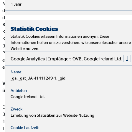
Mutterunternehmen von Versicherungsunternehmen eine
1 Jahr
direkte oder indirekte Beteiligung von über zehn Prozent an
den Stimmrechten oder am Kapital von Bernd Kleffmann.
Kundengelder / Zuwendungen
Bernd Kleffmann nimmt keine
Statistik Cookies
Kundengelder entgegen.Zahlungen erfolgen direkt von den
Statistik Cookies erfassen Informationen anonym. Diese
Kunden an die jeweiligen Produktgeber.
Informationen helfen uns zu verstehen, wie unsere Besucher unsere
Bernd Kleffmann erhält von den Partnergesellschaften für die
Website nutzen.
Produktvermittlung eine Vergütung (Provisionszahlung), die
Google Analytics | Empfänger: OVB, Google Ireland Ltd.
einbehalten werden darf. Diese ist in der Versicherungsprämie
einkalkuliert.
Name:
_ga, _gat_UA-41411249-1, _gid
Vermittler-Registerstelle, bei der sich die Eintragungen
überprüfen lassen:
Anbieter:
Google Ireland Ltd.
Deutsche Industrie- und Handelskammer (DIHK)
Zweck:
Breite Straße 29
Erhebung von Statistiken zur Website-Nutzung
10178 Berlin
Cookie Laufzeit:
Tel. 0180 / 6005850 (20 Cent/Anruf aus dem dt. Festnetz,