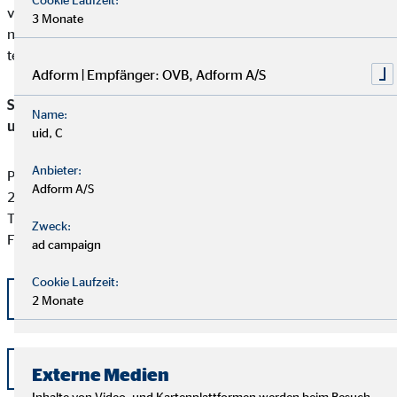
verpflichtet, an einem Streitbeilegungsverfahren vor der
3 Monate
nachstehenden anerkannten Verbraucherschlichtungsstelle
teilzunehmen:
Adform | Empfänger: OVB, Adform A/S
Schlichtungsstelle für gewerbliche Versicherungs-, Anlage-
Name:
und Kreditvermittlung
uid, C
Anbieter:
Postfach 101424
Adform A/S
20009 Hamburg
Tel: +49 (0) 40 -696 508 - 90
Zweck:
Fax: +49 (0) 40 - 696 508 -91
ad campaign
Cookie Laufzeit:
kontakt@schlichtung-finanzberatung.de
2 Monate
www.schlichtung-finanzberatung.de
Externe Medien
Inhalte von Video- und Kartenplattformen werden beim Besuch