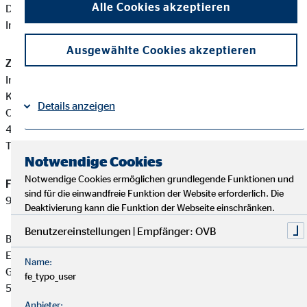
Alle Cookies akzeptieren
Diese berufsrechtlichen Regelungen können Sie auf folgender
Internetseite einsehen:
www.gesetze-im-internet.de
Ausgewählte Cookies akzeptieren
Zuständige Erlaubnisbehörde:
Industrie- und Handelskammer Mittleres Ruhrgebiet,
Körperschaft des öffentlichen Rechts
Details anzeigen
Ostring 30-32
44787 Bochum
Tel: +49 234 9113-0
Impressum
Datenschutz
|
Notwendige Cookies
Notwendige Cookies ermöglichen grundlegende Funktionen und
Finanzanlagenvermittler-Registernummer:
D-F-109-QTD9-
sind für die einwandfreie Funktion der Website erforderlich. Die
96
Deaktivierung kann die Funktion der Webseite einschränken.
Benutzereinstellungen | Empfänger: OVB
Bernd Kleffmann ist ein Finanzanlagenvermittler mit
Erlaubnispflicht nach § 34 f Abs. 1 Satz 1 Nummer 1 und 2
Name:
GewO, eingetragen in das Vermittlerregister gemäß § 34 f Abs.
fe_typo_user
5 GewO.
Anbieter: