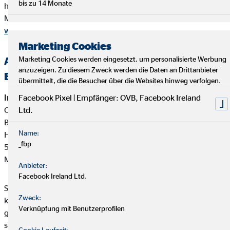
bis zu 14 Monate
höchstens 60 Cent/Anruf aus Mobilfunknetzen)
Mail
info@dihk.de
www.dihk.de
,
www.vermittlerregister.info
Marketing Cookies
Alternative Streitbeilegung —
Marketing Cookies werden eingesetzt, um personalisierte Werbung
anzuzeigen. Zu diesem Zweck werden die Daten an Drittanbieter
Beschwerde-/Schlichtungsstellen
übermittelt, die die Besucher über die Websites hinweg verfolgen.
Interne Beschwerdestelle:
Facebook Pixel | Empfänger: OVB, Facebook Ireland
OVB Vermögensberatung AG
Ltd.
Bereich Außendienstbetreuung
Name:
Heumarkt 1
_fbp
50667 Köln
Mail:
beschwerden@ovb.de
Anbieter:
Facebook Ireland Ltd.
Sofern im Falle einer Kundenbeschwerde ausnahmsweise
Zweck:
keine einvernehmliche Lösung mit unserem Unternehmen
Verknüpfung mit Benutzerprofilen
gefunden werden kann, ist unser Unternehmen bereit und
sofern die Kundenbeschwerde Versicherungsprodukte betrifft,
Cookie Laufzeit: