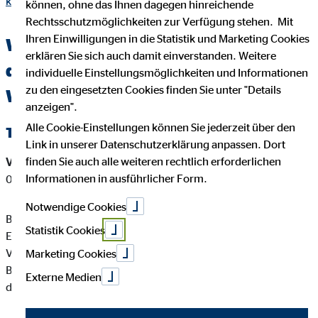
kleffmann.html
können, ohne das Ihnen dagegen hinreichende
Rechtsschutzmöglichkeiten zur Verfügung stehen. Mit
Ihren Einwilligungen in die Statistik und Marketing Cookies
Wichtige Kundeninformationen über
erklären Sie sich auch damit einverstanden. Weitere
den OVB Berater Bernd Kleffmann in
individuelle Einstellungsmöglichkeiten und Informationen
zu den eingesetzten Cookies finden Sie unter "Details
Witten
anzeigen".
Alle Cookie-Einstellungen können Sie jederzeit über den
Tätigkeitsart
Link in unserer Datenschutzerklärung anpassen. Dort
finden Sie auch alle weiteren rechtlich erforderlichen
Versicherungsvermittler-Registernummer:
D-JD9J-3FOTU-
Informationen in ausführlicher Form.
08
Notwendige Cookies
Bernd Kleffmann ist ein Versicherungsvertreter mit
Statistik Cookies
Erlaubnispflicht nach § 34 d Abs. 1 GewO, eingetragen in das
Vermittlerregister gemäß § 34d Abs. 10 GewO,
Marketing Cookies
Bundesrepublik Deutschland Berufsrechtliche Regelung: § 34
Externe Medien
d GewO, §§ 59 - 68 VVG, VersVermV