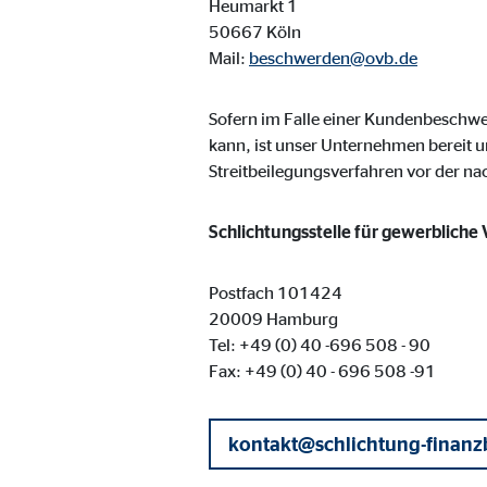
Heumarkt 1
Cookie Laufzeit:
3 M
50667 Köln
Mail:
beschwerden@ovb.de
Adform | Empfänger: OVB, Adform A/S
Sofern im Falle einer Kundenbesch
Name:
uid,
kann, ist unser Unternehmen bereit u
Streitbeilegungsverfahren vor der n
Anbieter:
Adf
Zweck:
ad 
Schlichtungsstelle für gewerbliche
Cookie Laufzeit:
2 M
Postfach 101424
20009 Hamburg
Externe Medien
Tel: +49 (0) 40 -696 508 - 90
Fax: +49 (0) 40 - 696 508 -91
Inhalte von Video- und Kartenplattformen werden b
willigen Sie auch in die mögliche Übermittlung Ihre
kontakt@schlichtung-finanz
Google Maps | Empfänger: OVB, Google Irela