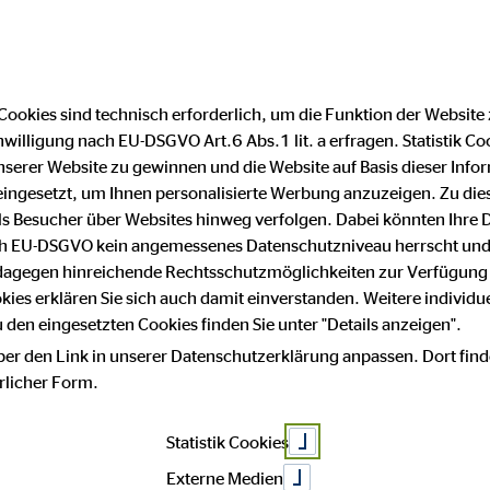
Cookies sind technisch erforderlich, um die Funktion der Website
nwilligung nach EU-DSGVO Art.6 Abs.1 lit. a erfragen. Statistik Co
schutz
serer Website zu gewinnen und die Website auf Basis dieser Infor
eingesetzt, um Ihnen personalisierte Werbung anzuzeigen. Zu di
 als Besucher über Websites hinweg verfolgen. Dabei könnten Ihre 
m
ach EU-DSGVO kein angemessenes Datenschutzniveau herrscht und
 dagegen hinreichende Rechtsschutzmöglichkeiten zur Verfügung 
okies erklären Sie sich auch damit einverstanden. Weitere individue
den eingesetzten Cookies finden Sie unter "Details anzeigen".
 von:
ber den Link in unserer Datenschutzerklärung anpassen. Dort find
hrlicher Form.
sberatung AG
Statistik Cookies
Externe Medien