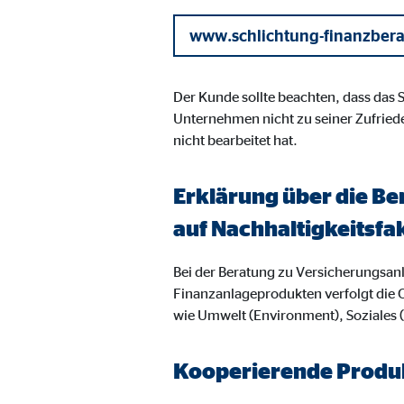
Name:
goo
www.schlichtung-finanzber
Anbieter:
Goog
Zweck:
Einb
Der Kunde sollte beachten, dass das
Unternehmen nicht zu seiner Zufried
Cookie Laufzeit:
24 
nicht bearbeitet hat.
YouTube | Empfänger: OVB, Google Ireland L
Erklärung über die Be
Name:
you
auf Nachhaltigkeitsfa
Anbieter:
Goog
Bei der Beratung zu Versicherungsa
Zweck:
Einb
Finanzanlageprodukten verfolgt die 
Cookie Laufzeit:
wie Umwelt (Environment), Soziales
24 
Kooperierende Produk
JW Player | Empfänger: OVB, Long Tail Ad Sol