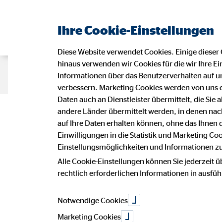
Ihre Cookie-Einstellungen
Diese Website verwendet Cookies. Einige dieser 
hinaus verwenden wir Cookies für die wir Ihre Ei
Beraterseite
Impressum
Daten
Informationen über das Benutzerverhalten auf un
verbessern. Marketing Cookies werden von uns 
Daten auch an Dienstleister übermittelt, die Sie
Impressu
andere Länder übermittelt werden, in denen n
auf Ihre Daten erhalten können, ohne das Ihnen
Einwilligungen in die Statistik und Marketing Co
Einstellungsmöglichkeiten und Informationen zu 
Dieser Internetauftritt ist ein Angebot
Alle Cookie-Einstellungen können Sie jederzeit ü
Marco Baumgart
rechtlich erforderlichen Informationen in ausfü
Generalagent für die OVB Vermögen
Gießerweg 5
38855 Wernigerode
Notwendige Cookies
Marketing Cookies