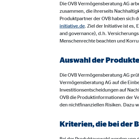
Name:
jwpl
Die OVB Vermögensberatung AG arbei
zusammen, die ihrerseits Nachhaltig
Anbieter:
Long
Produktpartner der OVB haben sich de
Zweck:
Einb
initiative.de
. Ziel der Initiative ist
and governance), d.h. Versicherungs
Cookie Laufzeit:
24 
Menschenrechte beachten und Korru
ProvenExpert | Empfänger: OVB, Expert Sys
Auswahl der Produkt
Name:
prov
Die OVB Vermögensberatung AG prüf
Anbieter:
Expe
Vermögensberatung AG auf die Einbe
Investitionsentscheidungen auf Nachh
Zweck:
Dars
OVB die Produktinformationen der Ve
Cookie Laufzeit:
30 
den nichtfinanziellen Risiken. Dazu w
Vimeo
Kriterien, die bei de
Name:
vime
Bei der Produktauswahl werden von de