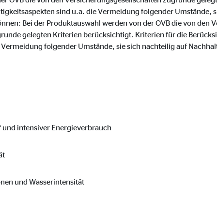
o.com, Inc.
tigkeitsaspekten sind u.a. die Vermeidung folgender Umstände, sie
önnen: Bei der Produktauswahl werden von der OVB die von den V
inden von Videos
nde gelegten Kriterien berücksichtigt. Kriterien für die Berücks
e Vermeidung folgender Umstände, sie sich nachteilig auf Nachha
Monate
f und intensiver Energieverbrauch
ät
onen und Wasserintensität