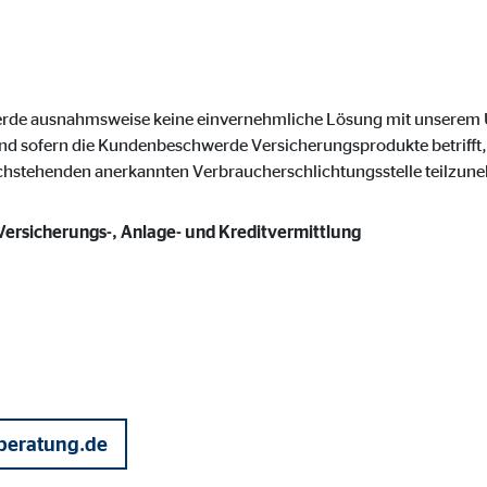
onate
werde ausnahmsweise keine einvernehmliche Lösung mit unsere
 C
nd sofern die Kundenbeschwerde Versicherungsprodukte betrifft, 
achstehenden anerkannten Verbraucherschlichtungsstelle teilzun
orm A/S
campaign
 Versicherungs-, Anlage- und Kreditvermittlung
onate
eim Besuch unserer Webseite standardmäßig blockiert. Durch das Akzepti
r Daten an Dienste in datenschutzrechtlich sogenannten Drittländern durch 
beratung.de
nd Ltd.