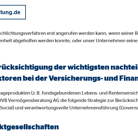
gle_maps
atung.de
le Ireland Ltd.
inden von interaktiven Google Karten
 Schlichtungsverfahren erst angerufen werden kann, wenn seiner
enheit abgeholfen werden konnte, oder unser Unternehmen seine
Monate
td.
rücksichtigung der wichtigsten nacht
tube
ktoren bei der Versicherungs- und Fi
le Ireland Ltd.
nlageprodukten (z.B. fondsgebundenen Lebens- und Rentenversic
inden von Videos
OVB Vermögensberatung AG die folgende Strategie zur Berücksic
 (Social) und verantwortungsvolle Unternehmensführung (Govern
Monate
tgesellschaften
utions Inc.