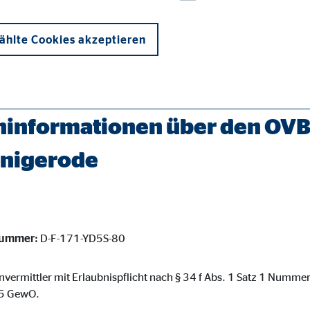
hlte Cookies akzeptieren
berater/wernigerode-marco-baumgart.html
informationen über den OVB
rnigerode
onen und sind für die einwandfreie Funktion der Website erforderlich. D
nummer:
D-F-171-YD5S-80
ypo_user
3 Association
vermittler mit Erlaubnispflicht nach § 34 f Abs. 1 Satz 1 Numme
. 5 GewO.
cherung von Benutzereinstellungen