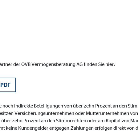
ser-Sitzung
ie_consent_v2
dshape
chern Ihrer Einwilligungen
partner der OVB Vermögensberatung AG finden Sie hier:
hr
 PDF
e noch indirekte Beteiligungen von über zehn Prozent an den Sti
iese Informationen helfen uns zu verstehen, wie unsere Besucher unsere W
sitzen Versicherungsunternehmen oder Mutterunternehmen von
von über zehn Prozent an den Stimmrechten oder am Kapital von M
reland Ltd.
 keine Kundengelder entgegen.Zahlungen erfolgen direkt von de