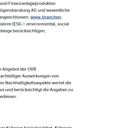
 und Finanzanlageprodukten
rmögensberatung AG und wesentliche
 angeschlossen:
www.branchen-
ipieren (ESG = environmental, social
elange berücksichtigen,
m Angebot der OVB
nachteiliger Auswirkungen von
en Nachhaltigkeitsaspekte wertet die
us und berücksichtigt die Angaben zu
bedienen.
 Kriterien berücksichtigt. Kriterien