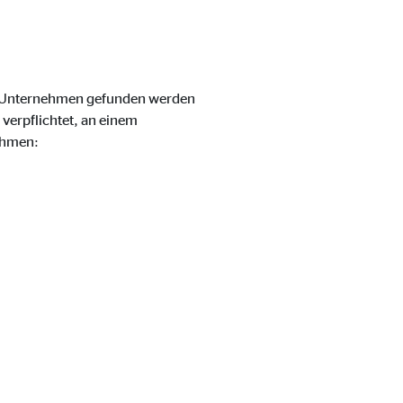
m Unternehmen gefunden werden
verpflichtet, an einem
ehmen:
eren von externen Medien
den Anbieter ein.