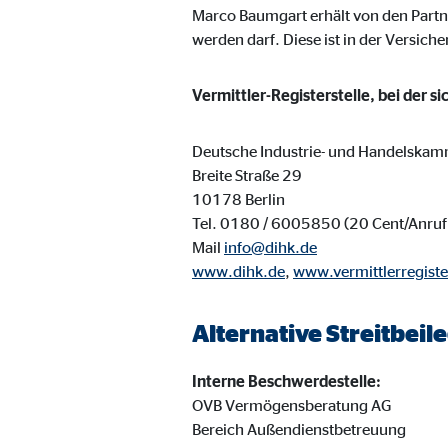
Name:
_ga,
Marco Baumgart erhält von den Partne
werden darf. Diese ist in der Versich
Anbieter:
Goog
Zweck:
Erhe
Vermittler-Registerstelle, bei der s
Cookie Laufzeit:
bis 
Deutsche Industrie- und Handelskam
Breite Straße 29
Marketing Cookies
10178 Berlin
Tel. 0180 / 6005850 (20 Cent/Anruf 
Marketing Cookies werden eingesetzt, um personalis
Mail
info@dihk.de
Besucher über die Websites hinweg verfolgen.
www.dihk.de
,
www.vermittlerregiste
Facebook Pixel | Empfänger: OVB, Facebook 
Alternative Streitbei
Name:
_fbp
Interne Beschwerdestelle:
Anbieter:
Face
OVB Vermögensberatung AG
Bereich Außendienstbetreuung
Zweck:
Verk