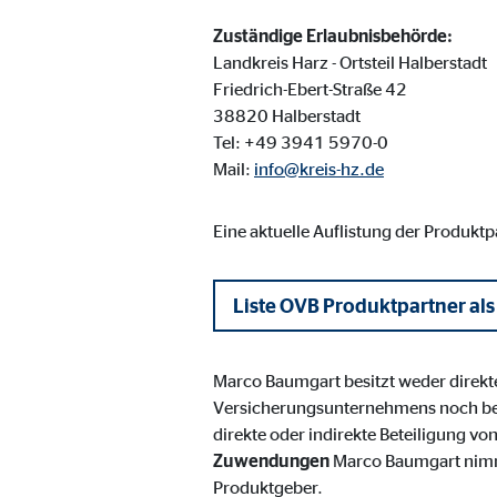
Cookie Laufzeit:
Brow
Zuständige Erlaubnisbehörde:
Landkreis Harz - Ortsteil Halberstadt
Friedrich-Ebert-Straße 42
Einverständnis Cookie | Empfänger: OVB
38820 Halberstadt
Name:
Tel: +49 3941 5970-0
cook
Mail:
info@kreis-hz.de
Anbieter:
min
Zweck:
Spei
Eine aktuelle Auflistung der Produkt
Cookie Laufzeit:
1 Ja
Liste OVB Produktpartner als
Statistik Cookies
Marco Baumgart besitzt weder direkt
Statistik Cookies erfassen Informationen anonym. D
Versicherungsunternehmens noch be
direkte oder indirekte Beteiligung 
Google Analytics | Empfänger: OVB, Google I
Zuwendungen
Marco Baumgart nimmt
Produktgeber.