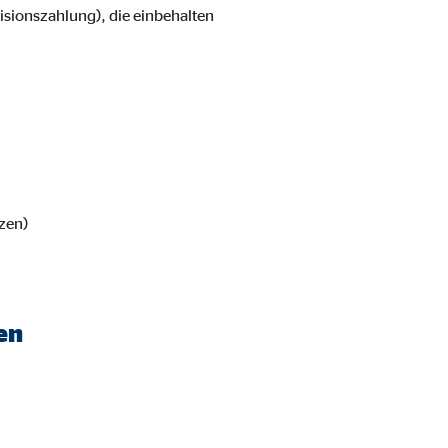
isionszahlung), die einbehalten
zen)
ter übermittelt, die die
en