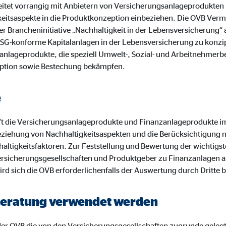
ayer
tet vorrangig mit Anbietern von Versicherungsanlageprodukten
keitsaspekte in die Produktkonzeption einbeziehen. Die OVB Ve
Tail Ad Solutions Inc.
r Brancheninitiative „Nachhaltigkeit in der Lebensversicherung“
inden von Videos
 es, ESG-konforme Kapitalanlagen in der Lebensversicherung zu konz
anlageprodukte, die speziell Umwelt-, Sozial- und Arbeitnehmerb
Monate
ption sowie Bestechung bekämpfen.
tems AG
e
enexpert
t die Versicherungsanlageprodukte und Finanzanlageprodukte i
rt Systems AG
ziehung von Nachhaltigkeitsaspekten und die Berücksichtigung 
altigkeitsfaktoren. Zur Feststellung und Bewertung der wichtigst
tellung des Bewertungssiegel
rsicherungsgesellschaften und Produktgeber zu Finanzanlagen a
Tage
ird sich die OVB erforderlichenfalls der Auswertung durch Dritte 
r Beratung verwendet werden
oplayer
r OVB die von den Versicherungsgesellschaften zugrunde gelegten