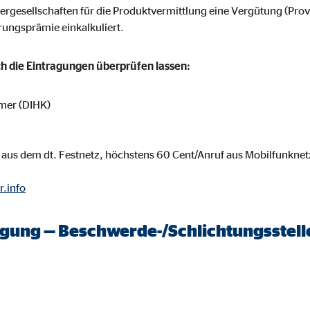
 _gat_UA-41411249-1, _gid
rgesellschaften für die Produktvermittlung eine Vergütung (Prov
erungsprämie einkalkuliert.
le Ireland Ltd.
bung von Statistiken zur Website-Nutzung
ich die Eintragungen überprüfen lassen:
zu 14 Monate
mer (DIHK)
aus dem dt. Festnetz, höchstens 60 Cent/Anruf aus Mobilfunknet
ierte Werbung anzuzeigen. Zu diesem Zweck werden die Daten an Drittanbie
r.info
Ireland Ltd.
legung — Beschwerde-/Schlichtungsstell
book Ireland Ltd.
nüpfung mit Benutzerprofilen