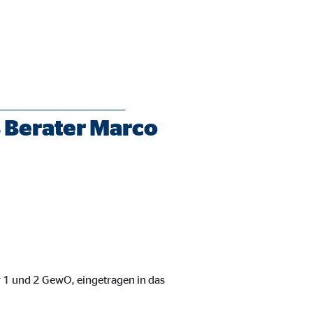
 Berater Marco
ie Deaktivierung kann die
r 1 und 2 GewO, eingetragen in das