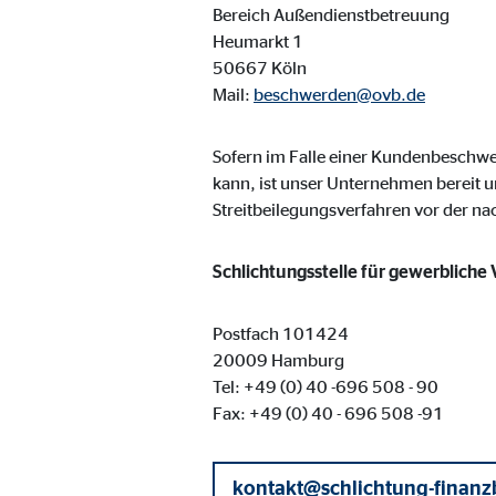
Bereich Außendienstbetreuung
Cookie Laufzeit:
3 M
Heumarkt 1
50667 Köln
Adform | Empfänger: OVB, Adform A/S
Mail:
beschwerden@ovb.de
Name:
uid,
Sofern im Falle einer Kundenbesch
Anbieter:
Adf
kann, ist unser Unternehmen bereit u
Streitbeilegungsverfahren vor der n
Zweck:
ad 
Cookie Laufzeit:
2 M
Schlichtungsstelle für gewerbliche
Postfach 101424
Externe Medien
20009 Hamburg
Inhalte von Video- und Kartenplattformen werden b
Tel: +49 (0) 40 -696 508 - 90
willigen Sie auch in die mögliche Übermittlung Ihre
Fax: +49 (0) 40 - 696 508 -91
Google Maps | Empfänger: OVB, Google Irela
kontakt@schlichtung-finanz