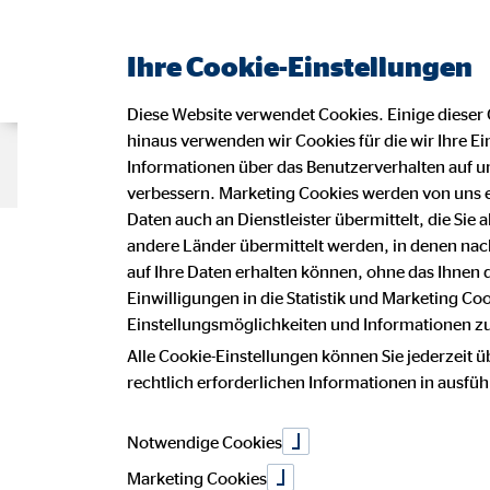
Ihre Cookie-Einstellungen
Diese Website verwendet Cookies. Einige dieser 
hinaus verwenden wir Cookies für die wir Ihre Ei
Beraterseite
Karriere bei OVB
Informationen über das Benutzerverhalten auf un
verbessern. Marketing Cookies werden von uns 
Daten auch an Dienstleister übermittelt, die Sie
Impressu
andere Länder übermittelt werden, in denen n
auf Ihre Daten erhalten können, ohne das Ihnen
Einwilligungen in die Statistik und Marketing Co
Einstellungsmöglichkeiten und Informationen zu 
Dieser Internetauftritt ist ein Angebot
Alle Cookie-Einstellungen können Sie jederzeit ü
Georg Kaiser
rechtlich erforderlichen Informationen in ausfü
Bezirksdirektor für die OVB Vermög
Benzen 43
29664 Walsrode
Notwendige Cookies
Marketing Cookies