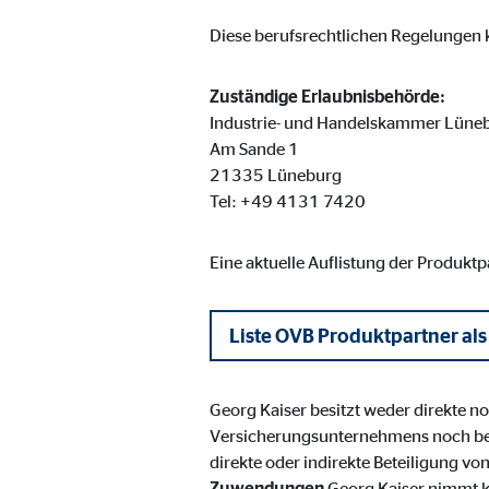
Cookie Laufzeit:
Brow
Diese berufsrechtlichen Regelungen k
Einverständnis Cookie | Empfänger: OVB
Zuständige Erlaubnisbehörde:
Industrie- und Handelskammer Lüne
Name:
cook
Am Sande 1
21335 Lüneburg
Anbieter:
min
Tel: +49 4131 7420
Zweck:
Spei
Cookie Laufzeit:
1 Ja
Eine aktuelle Auflistung der Produkt
Liste OVB Produktpartner als
Statistik Cookies
Statistik Cookies erfassen Informationen anonym. D
Georg Kaiser besitzt weder direkte n
Versicherungsunternehmens noch be
Google Analytics | Empfänger: OVB, Google I
direkte oder indirekte Beteiligung v
Zuwendungen
Georg Kaiser nimmt k