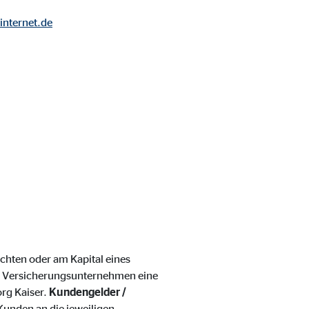
internet.de
ebsite nutzen.
chten oder am Kapital eines
 Versicherungsunternehmen eine
org Kaiser.
Kundengelder /
unden an die jeweiligen