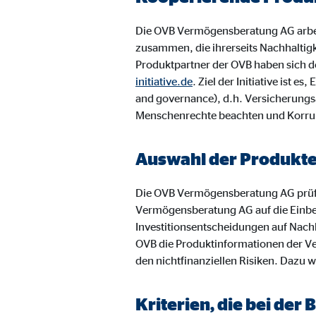
Name:
jwpl
Anbieter:
Long
Die OVB Vermögensberatung AG arbei
zusammen, die ihrerseits Nachhaltig
Zweck:
Einb
Produktpartner der OVB haben sich de
Cookie Laufzeit:
initiative.de
. Ziel der Initiative ist
24 
and governance), d.h. Versicherungs
Menschenrechte beachten und Korru
ProvenExpert | Empfänger: OVB, Expert Sys
Name:
prov
Auswahl der Produkt
Anbieter:
Expe
Die OVB Vermögensberatung AG prüf
Zweck:
Dars
Vermögensberatung AG auf die Einbe
Investitionsentscheidungen auf Nachh
Cookie Laufzeit:
30 
OVB die Produktinformationen der Ve
den nichtfinanziellen Risiken. Dazu w
Vimeo
Kriterien, die bei de
Name:
vime