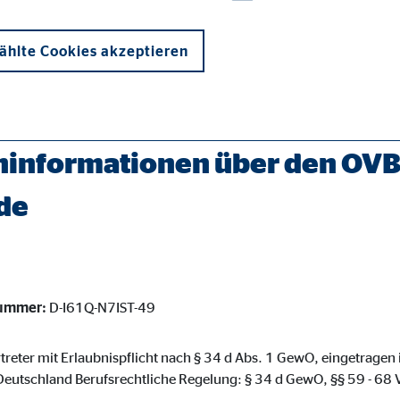
hlte Cookies akzeptieren
erater/walsrode-georg-kaiser.html
informationen über den OVB
de
onen und sind für die einwandfreie Funktion der Website erforderlich. D
nummer:
D-I61Q-N7IST-49
ypo_user
3 Association
treter mit Erlaubnispflicht nach § 34 d Abs. 1 GewO, eingetragen 
eutschland Berufsrechtliche Regelung: § 34 d GewO, §§ 59 - 6
cherung von Benutzereinstellungen