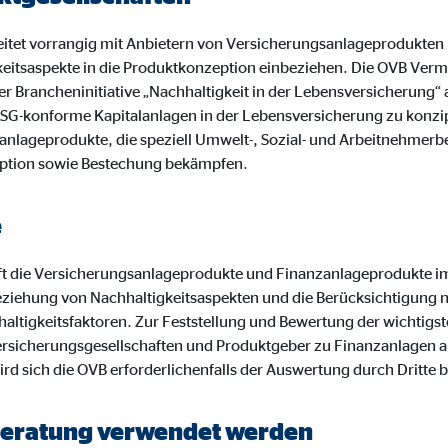
ayer
Tail Ad Solutions Inc.
tet vorrangig mit Anbietern von Versicherungsanlageprodukten
keitsaspekte in die Produktkonzeption einbeziehen. Die OVB Ve
inden von Videos
r Brancheninitiative „Nachhaltigkeit in der Lebensversicherung“
 es, ESG-konforme Kapitalanlagen in der Lebensversicherung zu konz
Monate
anlageprodukte, die speziell Umwelt-, Sozial- und Arbeitnehmerb
ption sowie Bestechung bekämpfen.
tems AG
enexpert
e
rt Systems AG
t die Versicherungsanlageprodukte und Finanzanlageprodukte i
tellung des Bewertungssiegel
ziehung von Nachhaltigkeitsaspekten und die Berücksichtigung 
altigkeitsfaktoren. Zur Feststellung und Bewertung der wichtigst
Tage
rsicherungsgesellschaften und Produktgeber zu Finanzanlagen a
ird sich die OVB erforderlichenfalls der Auswertung durch Dritte 
r Beratung verwendet werden
oplayer