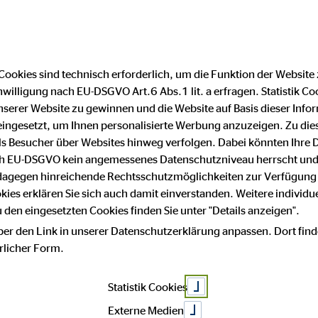
Cookies sind technisch erforderlich, um die Funktion der Website
nwilligung nach EU-DSGVO Art.6 Abs.1 lit. a erfragen. Statistik Co
Impressum
Datenschutz
serer Website zu gewinnen und die Website auf Basis dieser Infor
eingesetzt, um Ihnen personalisierte Werbung anzuzeigen. Zu di
 als Besucher über Websites hinweg verfolgen. Dabei könnten Ihre 
m
ach EU-DSGVO kein angemessenes Datenschutzniveau herrscht und
 dagegen hinreichende Rechtsschutzmöglichkeiten zur Verfügung 
okies erklären Sie sich auch damit einverstanden. Weitere individue
den eingesetzten Cookies finden Sie unter "Details anzeigen".
 von:
ber den Link in unserer Datenschutzerklärung anpassen. Dort find
hrlicher Form.
ensberatung AG
Statistik Cookies
Externe Medien