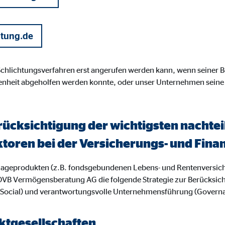
gle_maps
le Ireland Ltd.
atung.de
inden von interaktiven Google Karten
Monate
 Schlichtungsverfahren erst angerufen werden kann, wenn seiner
enheit abgeholfen werden konnte, oder unser Unternehmen seine
td.
tube
rücksichtigung der wichtigsten nacht
le Ireland Ltd.
ktoren bei der Versicherungs- und Fi
inden von Videos
nlageprodukten (z.B. fondsgebundenen Lebens- und Rentenversic
Monate
OVB Vermögensberatung AG die folgende Strategie zur Berücksic
 (Social) und verantwortungsvolle Unternehmensführung (Govern
utions Inc.
tgesellschaften