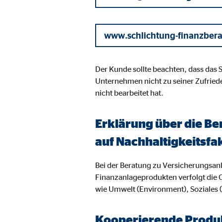
Name:
goo
Anbieter:
Goog
www.schlichtung-finanzber
Zweck:
Einb
Cookie Laufzeit:
24 
Der Kunde sollte beachten, dass das
Unternehmen nicht zu seiner Zufried
nicht bearbeitet hat.
YouTube | Empfänger: OVB, Google Ireland L
Name:
you
Erklärung über die Be
Anbieter:
Goog
auf Nachhaltigkeitsfa
Zweck:
Einb
Bei der Beratung zu Versicherungsa
Cookie Laufzeit:
24 
Finanzanlageprodukten verfolgt die 
wie Umwelt (Environment), Soziales
JW Player | Empfänger: OVB, Long Tail Ad Sol
Kooperierende Produk