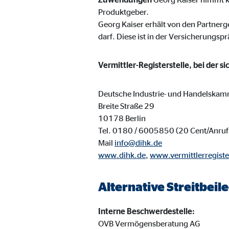
Name:
_ga,
Produktgeber.
Anbieter:
Goog
Georg Kaiser erhält von den Partnerg
darf. Diese ist in der Versicherungspr
Zweck:
Erhe
Cookie Laufzeit:
bis 
Vermittler-Registerstelle, bei der s
Deutsche Industrie- und Handelskam
Marketing Cookies
Breite Straße 29
Marketing Cookies werden eingesetzt, um personalis
10178 Berlin
Besucher über die Websites hinweg verfolgen.
Tel. 0180 / 6005850 (20 Cent/Anruf 
Mail
info@dihk.de
www.dihk.de
,
www.vermittlerregiste
Facebook Pixel | Empfänger: OVB, Facebook 
Name:
_fbp
Alternative Streitbei
Anbieter:
Face
Interne Beschwerdestelle:
Zweck:
Verk
OVB Vermögensberatung AG