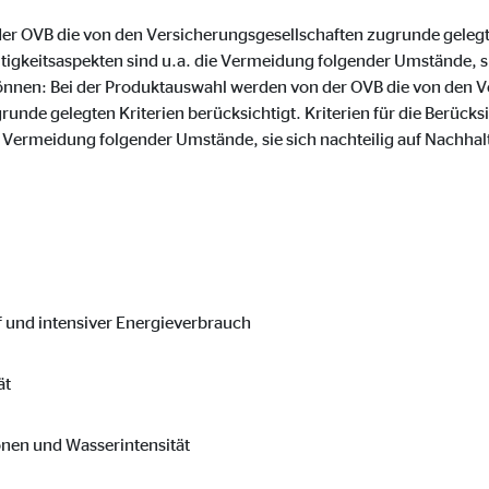
o.com, Inc.
r OVB die von den Versicherungsgesellschaften zugrunde gelegten
tigkeitsaspekten sind u.a. die Vermeidung folgender Umstände, sie
inden von Videos
önnen: Bei der Produktauswahl werden von der OVB die von den V
Monate
nde gelegten Kriterien berücksichtigt. Kriterien für die Berücks
e Vermeidung folgender Umstände, sie sich nachteilig auf Nachha
f und intensiver Energieverbrauch
ät
onen und Wasserintensität