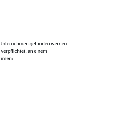
m Unternehmen gefunden werden
verpflichtet, an einem
ehmen:
eren von externen Medien
den Anbieter ein.