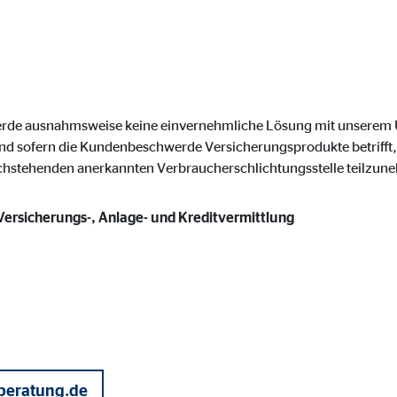
onate
 C
werde ausnahmsweise keine einvernehmliche Lösung mit unsere
orm A/S
nd sofern die Kundenbeschwerde Versicherungsprodukte betrifft, 
achstehenden anerkannten Verbraucherschlichtungsstelle teilzun
campaign
onate
 Versicherungs-, Anlage- und Kreditvermittlung
eim Besuch unserer Webseite standardmäßig blockiert. Durch das Akzepti
r Daten an Dienste in datenschutzrechtlich sogenannten Drittländern durch 
nd Ltd.
beratung.de