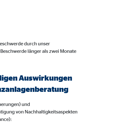
 Beschwerde durch unser
 Beschwerde länger als zwei Monate
eiligen Auswirkungen
nanzanlagenberatung
herungen) und
htigung von Nachhaltigkeitsaspekten
ance):