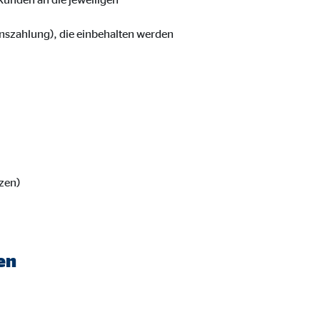
onszahlung), die einbehalten werden
ter übermittelt, die die
zen)
en