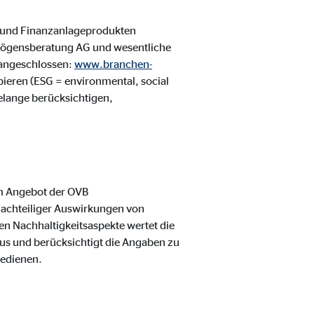
 und Finanzanlageprodukten
rmögensberatung AG und wesentliche
 angeschlossen:
www.branchen-
ipieren (ESG = environmental, social
elange berücksichtigen,
m Angebot der OVB
nachteiliger Auswirkungen von
en Nachhaltigkeitsaspekte wertet die
us und berücksichtigt die Angaben zu
bedienen.