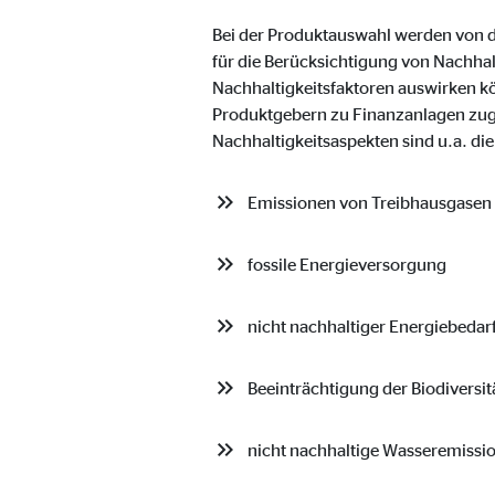
Anbieter:
Vime
Bei der Produktauswahl werden von de
für die Berücksichtigung von Nachhal
Zweck:
Einb
Nachhaltigkeitsfaktoren auswirken k
Cookie Laufzeit:
24 
Produktgebern zu Finanzanlagen zugru
Nachhaltigkeitsaspekten sind u.a. di
Emissionen von Treibhausgasen
fossile Energieversorgung
nicht nachhaltiger Energiebedar
Beeinträchtigung der Biodiversit
nicht nachhaltige Wasseremissi