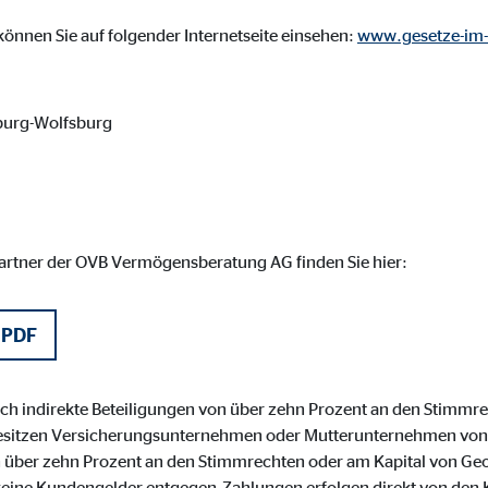
ser-Sitzung
önnen Sie auf folgender Internetseite einsehen:
www.gesetze-im-
burg-Wolfsburg
ie_consent_v2
dshape
chern Ihrer Einwilligungen
hr
partner der OVB Vermögensberatung AG finden Sie hier:
 PDF
iese Informationen helfen uns zu verstehen, wie unsere Besucher unsere W
och indirekte Beteiligungen von über zehn Prozent an den Stimmre
sitzen Versicherungsunternehmen oder Mutterunternehmen von
reland Ltd.
on über zehn Prozent an den Stimmrechten oder am Kapital von Ge
eine Kundengelder entgegen.Zahlungen erfolgen direkt von den K