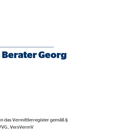
 Berater Georg
ie Deaktivierung kann die
in das Vermittlerregister gemäß §
8 VVG, VersVermV