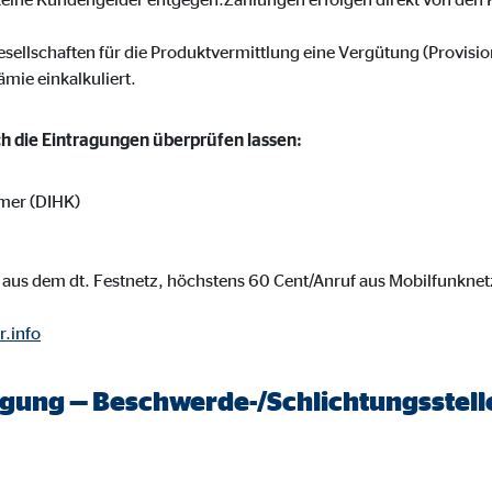
 _gat_UA-41411249-1, _gid
le Ireland Ltd.
esellschaften für die Produktvermittlung eine Vergütung (Provisi
ämie einkalkuliert.
bung von Statistiken zur Website-Nutzung
zu 14 Monate
ich die Eintragungen überprüfen lassen:
mer (DIHK)
ierte Werbung anzuzeigen. Zu diesem Zweck werden die Daten an Drittanbie
aus dem dt. Festnetz, höchstens 60 Cent/Anruf aus Mobilfunknet
r.info
Ireland Ltd.
legung — Beschwerde-/Schlichtungsstell
book Ireland Ltd.
nüpfung mit Benutzerprofilen