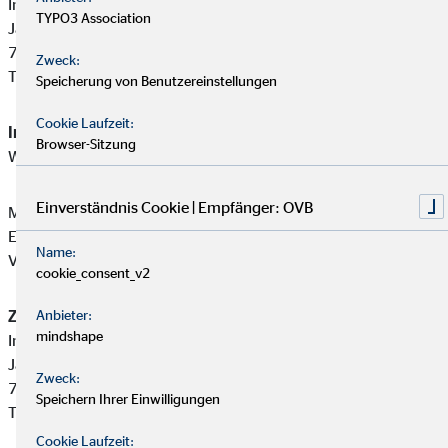
Industrie- und Handelskammer Region Stuttgart
TYPO3 Association
Jägerstraße 30
70174 Stuttgart
Zweck:
Tel: +49 711 20050
Speicherung von Benutzereinstellungen
Cookie Laufzeit:
Immobiliardarlehensvermittler-Registernummer:
D-W-175-
Browser-Sitzung
WB9N-33
Einverständnis Cookie | Empfänger: OVB
Michael Tischler ist ein Immobiliardarlehensvermittler mit
Erlaubnispflicht nach § 34 i Abs. 1 GewO, eingetragen in das
Name:
Vermittlerregister gemäß § 34 i Abs. 8 GewO.
cookie_consent_v2
Zuständige Erlaubnisbehörde:
Anbieter:
mindshape
Industrie- und Handelskammer Region Stuttgart
Jägerstraße 30
Zweck:
70174 Stuttgart
Speichern Ihrer Einwilligungen
Tel: +49 711 20050
Cookie Laufzeit: