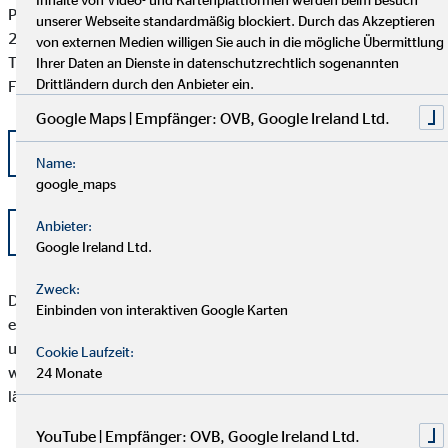
Postfach 101424
unserer Webseite standardmäßig blockiert. Durch das Akzeptieren
20009 Hamburg
von externen Medien willigen Sie auch in die mögliche Übermittlung
Tel: +49 (0) 40 -696 508 - 90
Ihrer Daten an Dienste in datenschutzrechtlich sogenannten
Drittländern durch den Anbieter ein.
Fax: +49 (0) 40 - 696 508 -91
Google Maps | Empfänger: OVB, Google Ireland Ltd.
kontakt@schlichtung-finanzberatung.de
Name:
google_maps
Anbieter:
www.schlichtung-finanzberatung.de
Google Ireland Ltd.
Zweck:
Der Kunde sollte beachten, dass das Schlichtungsverfahren
Einbinden von interaktiven Google Karten
erst angerufen werden kann, wenn seiner Beschwerde durch
unser Unternehmen nicht zu seiner Zufriedenheit abgeholfen
Cookie Laufzeit:
werden konnte, oder unser Unternehmen seine Beschwerde
24 Monate
länger als zwei Monate nicht bearbeitet hat.
YouTube | Empfänger: OVB, Google Ireland Ltd.