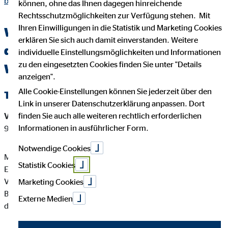
beinstein-michael-tischler.html
können, ohne das Ihnen dagegen hinreichende
Rechtsschutzmöglichkeiten zur Verfügung stehen. Mit
Ihren Einwilligungen in die Statistik und Marketing Cookies
Wichtige Kundeninformationen über
erklären Sie sich auch damit einverstanden. Weitere
den OVB Berater Michael Tischler in
individuelle Einstellungsmöglichkeiten und Informationen
zu den eingesetzten Cookies finden Sie unter "Details
Waiblingen-Beinstein
anzeigen".
Alle Cookie-Einstellungen können Sie jederzeit über den
Tätigkeitsart
Link in unserer Datenschutzerklärung anpassen. Dort
finden Sie auch alle weiteren rechtlich erforderlichen
Versicherungsvermittler-Registernummer:
D-9KGB-CPZQG-
Informationen in ausführlicher Form.
95
Notwendige Cookies
Michael Tischler ist ein Versicherungsvertreter mit
Statistik Cookies
Erlaubnispflicht nach § 34 d Abs. 1 GewO, eingetragen in das
Vermittlerregister gemäß § 34d Abs. 10 GewO,
Marketing Cookies
Bundesrepublik Deutschland Berufsrechtliche Regelung: § 34
Externe Medien
d GewO, §§ 59 - 68 VVG, VersVermV