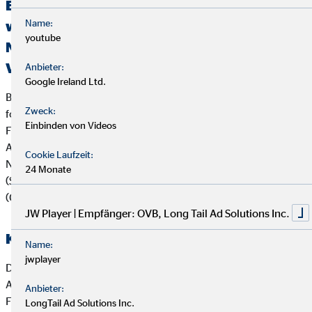
Erklärung über die Berücksichtigung der
Name:
wichtigsten nachteiligen Auswirkungen auf
youtube
Nachhaltigkeitsfaktoren bei der
Versicherungs- und Finanzanlagenberatung
Anbieter:
Google Ireland Ltd.
Bei der Beratung zu Versicherungsanlageprodukten (z.B.
Zweck:
fondsgebundenen Lebens- und Rentenversicherungen) und
Einbinden von Videos
Finanzanlageprodukten verfolgt die OVB Vermögensberatung
AG die folgende Strategie zur Berücksichtigung von
Cookie Laufzeit:
Nachhaltigkeitsaspekten wie Umwelt (Environment), Soziales
24 Monate
(Social) und verantwortungsvolle Unternehmensführung
(Governance):
JW Player | Empfänger: OVB, Long Tail Ad Solutions Inc.
Kooperierende Produktgesellschaften
Name:
jwplayer
Die OVB Vermögensberatung AG arbeitet vorrangig mit
Anbietern von Versicherungsanlageprodukten und
Anbieter:
Finanzanlageprodukten zusammen, die ihrerseits
LongTail Ad Solutions Inc.