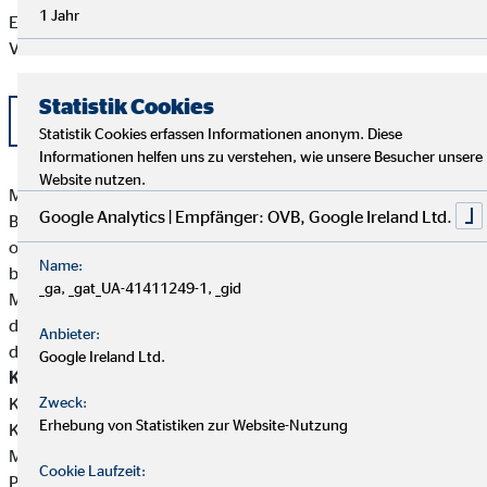
1 Jahr
Eine aktuelle Auflistung der Produktpartner der OVB
Vermögensberatung AG finden Sie hier:
Statistik Cookies
Liste OVB Produktpartner als PDF
Statistik Cookies erfassen Informationen anonym. Diese
Informationen helfen uns zu verstehen, wie unsere Besucher unsere
Website nutzen.
Michael Tischler besitzt weder direkte noch indirekte
Google Analytics | Empfänger: OVB, Google Ireland Ltd.
Beteiligungen von über zehn Prozent an den Stimmrechten
oder am Kapital eines Versicherungsunternehmens noch
Name:
besitzen Versicherungsunternehmen oder
_ga, _gat_UA-41411249-1, _gid
Mutterunternehmen von Versicherungsunternehmen eine
direkte oder indirekte Beteiligung von über zehn Prozent an
Anbieter:
den Stimmrechten oder am Kapital von Michael Tischler.
Google Ireland Ltd.
Kundengelder / Zuwendungen
Michael Tischler nimmt keine
Kundengelder entgegen.Zahlungen erfolgen direkt von den
Zweck:
Erhebung von Statistiken zur Website-Nutzung
Kunden an die jeweiligen Produktgeber.
Michael Tischler erhält von den Partnergesellschaften für die
Cookie Laufzeit:
Produktvermittlung eine Vergütung (Provisionszahlung), die