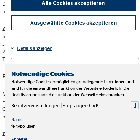
Alle Cookies akzeptieren
Diese berufsrechtlichen Regelungen können Sie auf folgender
Internetseite einsehen:
www.gesetze-im-internet.de
Ausgewählte Cookies akzeptieren
Zuständige Erlaubnisbehörde:
Industrie- und Handelskammer Region Stuttgart
Jägerstraße 30
Details anzeigen
70174 Stuttgart
Tel: +49 711 20050
Impressum
Datenschutz
|
Notwendige Cookies
Finanzanlagenvermittler-Registernummer:
D-F-175-YKJI-47
Notwendige Cookies ermöglichen grundlegende Funktionen und
sind für die einwandfreie Funktion der Website erforderlich. Die
Michael Tischler ist ein Finanzanlagenvermittler mit
Deaktivierung kann die Funktion der Webseite einschränken.
Erlaubnispflicht nach § 34 f Abs. 1 Satz 1 Nummer 1 und 2
Benutzereinstellungen | Empfänger: OVB
GewO, eingetragen in das Vermittlerregister gemäß § 34 f Abs.
5 GewO.
Name:
fe_typo_user
Zuständige Erlaubnisbehörde:
Anbieter: