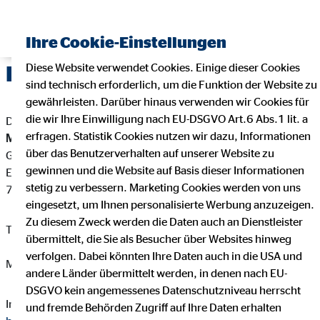
Ihre Cookie-Einstellungen
Diese Website verwendet Cookies. Einige dieser Cookies
Impressum
sind technisch erforderlich, um die Funktion der Website zu
gewährleisten. Darüber hinaus verwenden wir Cookies für
die wir Ihre Einwilligung nach EU-DSGVO Art.6 Abs.1 lit. a
Dieser Internetauftritt ist ein Angebot von:
erfragen. Statistik Cookies nutzen wir dazu, Informationen
Michael Tischler
über das Benutzerverhalten auf unserer Website zu
Geschäftsstellenleiter für die OVB Vermögensberatung AG
gewinnen und die Website auf Basis dieser Informationen
Endersbacher Str. 49
stetig zu verbessern. Marketing Cookies werden von uns
71334 Waiblingen-Beinstein
eingesetzt, um Ihnen personalisierte Werbung anzuzeigen.
Zu diesem Zweck werden die Daten auch an Dienstleister
Telefon: +49 7151 6919880
übermittelt, die Sie als Besucher über Websites hinweg
verfolgen. Dabei könnten Ihre Daten auch in die USA und
Mail:
michael.tischler@ovb.de
andere Länder übermittelt werden, in denen nach EU-
DSGVO kein angemessenes Datenschutzniveau herrscht
Internet:
https://www.ovb.de/finanzberater/waiblingen-
und fremde Behörden Zugriff auf Ihre Daten erhalten