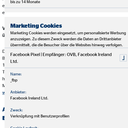
bis zu 14 Monate
einbehalten werden darf. Diese ist in der Versicherungsprämie
einkalkuliert.
Marketing Cookies
Vermittler-Registerstelle, bei der sich die Eintragungen
Marketing Cookies werden eingesetzt, um personalisierte Werbung
überprüfen lassen:
anzuzeigen. Zu diesem Zweck werden die Daten an Drittanbieter
übermittelt, die die Besucher über die Websites hinweg verfolgen.
Deutsche Industrie- und Handelskammer (DIHK)
Facebook Pixel | Empfänger: OVB, Facebook Ireland
Breite Straße 29
Ltd.
10178 Berlin
Tel. 0180 / 6005850 (20 Cent/Anruf aus dem dt. Festnetz,
Name:
höchstens 60 Cent/Anruf aus Mobilfunknetzen)
_fbp
Mail
info@dihk.de
www.dihk.de
Anbieter:
,
www.vermittlerregister.info
Facebook Ireland Ltd.
Alternative Streitbeilegung —
Zweck:
Verknüpfung mit Benutzerprofilen
Beschwerde-/Schlichtungsstellen
Cookie Laufzeit: