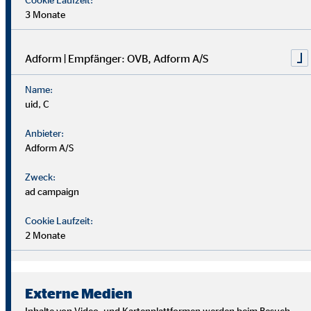
3 Monate
Adform | Empfänger: OVB, Adform A/S
Name:
uid, C
Anbieter:
Adform A/S
Zweck:
ad campaign
Cookie Laufzeit:
2 Monate
Wir suchen Persönlichkeiten mit Charakter, die aus dem
Rahmen fallen.
Externe Medien
Du musst kein Finanzprofi sein – unsere Ausbildung bereitet
Inhalte von Video- und Kartenplattformen werden beim Besuch