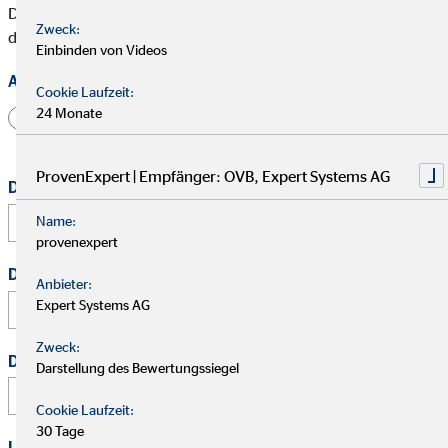
Die mit * gekennzeichneten Felder müssen ausgefüllt werden,
Zweck:
damit wir Deine Bewerbung bearbeiten können.
Einbinden von Videos
Anrede
Cookie Laufzeit:
24 Monate
Herr
Frau
Divers
ProvenExpert | Empfänger: OVB, Expert Systems AG
Dein vollständiger Name
*
Name:
provenexpert
Deine E-Mail Adresse
*
Anbieter:
Expert Systems AG
Zweck:
Deine Telefonnummer
Darstellung des Bewertungssiegel
Cookie Laufzeit:
30 Tage
Link zu Deinem Business-Profil (Xing / LinkedIn / andere)