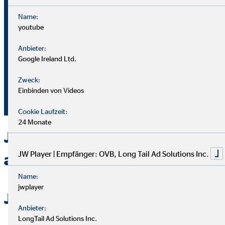
Name:
youtube
Bei OVB gibt es keine Grenzen: Unser Karriereplan bietet
gleiche Chancen für alle.
Anbieter:
Google Ireland Ltd.
Du durchläufst einen strukturierten Plan mit
Zweck:
Aufstiegsmöglichkeiten durch Ausbildung und Praxis.
Einbinden von Videos
Unterstützung bekommst du von deinem Team und deiner
Führungskraft.
Cookie Laufzeit:
24 Monate
Jetzt bei OVB in Rodewisch
JW Player | Empfänger: OVB, Long Tail Ad Solutions Inc.
als Berater durchstarten
Name:
jwplayer
Jetzt bewerben
Anbieter:
LongTail Ad Solutions Inc.