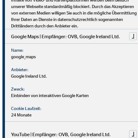
dich umfassend vor. Uniabsolvent*innen wenden bei uns ihr
unserer Webseite standardmäßig blockiert. Durch das Akzeptieren
Wissen praktisch an. Nach einer Job-Pause kannst du flexibel
von externen Medien willigen Sie auch in die mögliche Übermittlung
einsteigen, und Finanzprofis finden bei uns neue Chancen.
Ihrer Daten an Dienste in datenschutzrechtlich sogenannten
Drittländern durch den Anbieter ein.
Google Maps | Empfänger: OVB, Google Ireland Ltd.
Name:
google_maps
Anbieter:
Google Ireland Ltd.
Zweck:
Einbinden von interaktiven Google Karten
Cookie Laufzeit:
24 Monate
YouTube | Empfänger: OVB, Google Ireland Ltd.