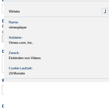
Vimeo
Dein Begleitschreiben
Name:
Erlaubte Formate: PDF, Word, ZIP, OpenOffice,
vimeoplayer
OpenDocument, JPG, PNG, BMP | Maximal 20 MB
Anbieter:
Vimeo.com, Inc.
Deine Nachricht
Zweck:
Einbinden von Videos
Cookie Laufzeit:
24 Monate
Wie hast Du von uns erfahren?
Datenschutz
*