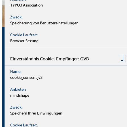
TYPO3 Association
Zweck:
Speicherung von Benutzereinstellungen
Sicherheit, Chancen und
Cookie Laufzeit:
Browser-Sitzung
echte Perspektiven
Einverständnis Cookie | Empfänger: OVB
Für uns zählt nicht dein Lebenslauf, sondern wer du bist und
Name:
was du erreichen möchtest. Wichtiger sind deine
cookie_consent_v2
zwischenmenschlichen und persönlichen Stärken.
Anbieter:
Du solltest offen, kontaktfreudig und freundlich auftreten
mindshape
und klar kommunizieren können. Empathie hilft dir, dich in
Zweck:
Kund*innen hineinzuversetzen.
Speichern Ihrer Einwilligungen
Als Berater
in brauchst du zudem eine gute Struktur, den
Cookie Laufzeit: