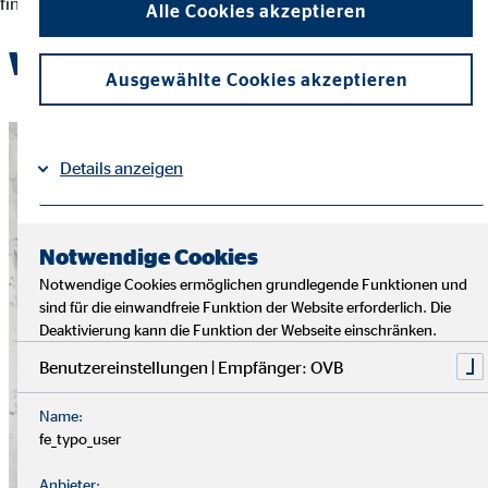
finanziellen Entscheidungen und der Erreichung ihrer Ziele.
Alle Cookies akzeptieren
Werde Teil des OVB-Teams
Ausgewählte Cookies akzeptieren
Details anzeigen
Impressum
Datenschutz
|
Notwendige Cookies
Notwendige Cookies ermöglichen grundlegende Funktionen und
sind für die einwandfreie Funktion der Website erforderlich. Die
Deaktivierung kann die Funktion der Webseite einschränken.
Benutzereinstellungen | Empfänger: OVB
Name:
fe_typo_user
Anbieter: