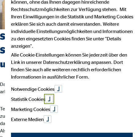
können, ohne das Ihnen dagegen hinreichende
Rechtsschutzmöglichkeiten zur Verfügung stehen. Mit
Ihren Einwilligungen in die Statistik und Marketing Cookies
erklären Sie sich auch damit einverstanden. Weitere
individuelle Einstellungsmöglichkeiten und Informationen
Suchst du einen Job, der
zu den eingesetzten Cookies finden Sie unter "Details
anzeigen".
Sicherheit, Selbstbestimmung
Alle Cookie-Einstellungen können Sie jederzeit über den
und Flexibilität vereint?
Link in unserer Datenschutzerklärung anpassen. Dort
finden Sie auch alle weiteren rechtlich erforderlichen
Informationen in ausführlicher Form.
Dann bist du bei uns richtig. Wir glauben, dass man am besten
Notwendige Cookies
arbeitet, wenn man seinem eigenen Rhythmus folgt.
Statistik Cookies
Teamarbeit und intensiver Austausch sind für uns der Schlüssel
Marketing Cookies
zu besten Ergebnissen. Dein Arbeitsalltag ist abwechslungsreich,
Externe Medien
da jede Kundin und jeder Kunde individuelle Lösungen braucht.
Als OVB-Berater*in unterstützt du deine Kund*innen bei