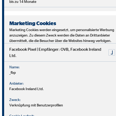
bis zu 14 Monate
Marketing Cookies
Marketing Cookies werden eingesetzt, um personalisierte Werbung
anzuzeigen. Zu diesem Zweck werden die Daten an Drittanbieter
übermittelt, die die Besucher über die Websites hinweg verfolgen.
Facebook Pixel | Empfänger: OVB, Facebook Ireland
Ltd.
Bei uns findest du Sicherheit, Selbstbestimmung und
Flexibilität. Teamarbeit und Austausch stehen im
Name:
Mittelpunkt. Dein Alltag ist vielfältig, da jede*r Kund*in
_fbp
individuelle Lösungen braucht. Als OVB-Berater*in
unterstützt du Kund*innen, die richtigen finanziellen
Anbieter:
Entscheidungen zu treffen.
Facebook Ireland Ltd.
Zweck:
Verknüpfung mit Benutzerprofilen
Cookie Laufzeit: