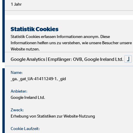
Überblick im Arbeitsalltag sowie analytische Fähigkeiten,
1 Jahr
um die Ziele deiner Kund
innen richtig zu verstehen und
passende Lösungen zu finden.
Statistik Cookies
Starte auch du als OVB Finanzberater*in durch!
Statistik Cookies erfassen Informationen anonym. Diese
Informationen helfen uns zu verstehen, wie unsere Besucher unsere
Website nutzen.
Jetzt klicken und bewerben!
Google Analytics | Empfänger: OVB, Google Ireland Ltd.
Name:
_ga, _gat_UA-41411249-1, _gid
Anbieter:
Google Ireland Ltd.
Zweck:
Erhebung von Statistiken zur Website-Nutzung
Cookie Laufzeit: