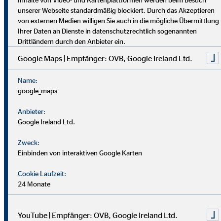
dich umfassend vor. Uniabsolvent*innen wenden bei uns ihr
unserer Webseite standardmäßig blockiert. Durch das Akzeptieren
Wissen praktisch an. Nach einer Job-Pause kannst du flexibel
von externen Medien willigen Sie auch in die mögliche Übermittlung
einsteigen, und Finanzprofis finden bei uns neue Chancen.
Ihrer Daten an Dienste in datenschutzrechtlich sogenannten
Drittländern durch den Anbieter ein.
Google Maps | Empfänger: OVB, Google Ireland Ltd.
Name:
google_maps
Anbieter:
Google Ireland Ltd.
Zweck:
Einbinden von interaktiven Google Karten
Cookie Laufzeit:
24 Monate
YouTube | Empfänger: OVB, Google Ireland Ltd.