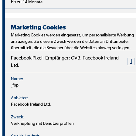
bis zu 14 Monate
Marketing Cookies
Marketing Cookies werden eingesetzt, um personalisierte Werbung
anzuzeigen. Zu diesem Zweck werden die Daten an Drittanbieter
übermittelt, die die Besucher über die Websites hinweg verfolgen.
Facebook Pixel | Empfänger: OVB, Facebook Ireland
Ltd.
Bei uns findest du Sicherheit, Selbstbestimmung und
Flexibilität. Teamarbeit und Austausch stehen im
Name:
Mittelpunkt. Dein Alltag ist vielfältig, da jede*r Kund*in
_fbp
individuelle Lösungen braucht. Als OVB-Berater*in
unterstützt du Kund*innen, die richtigen finanziellen
Anbieter:
Entscheidungen zu treffen.
Facebook Ireland Ltd.
Zweck:
Verknüpfung mit Benutzerprofilen
Cookie Laufzeit: