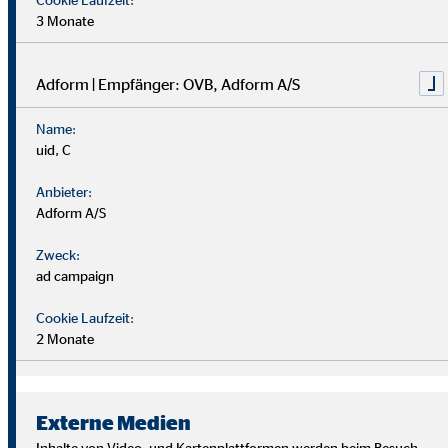
3 Monate
Adform | Empfänger: OVB, Adform A/S
Name:
uid, C
Anbieter:
Adform A/S
Zweck:
ad campaign
Cookie Laufzeit:
2 Monate
Wir suchen Persönlichkeiten mit Charakter, die aus dem
Rahmen fallen.
Externe Medien
Du musst kein Finanzprofi sein – unsere Ausbildung bereitet
Inhalte von Video- und Kartenplattformen werden beim Besuch