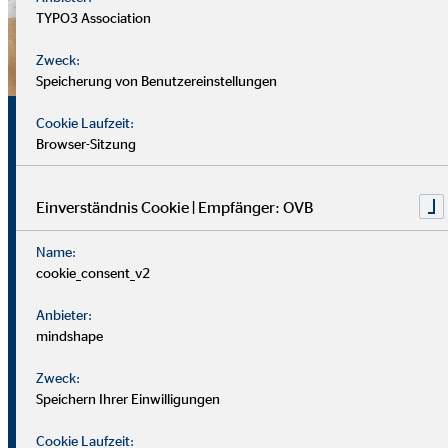
TYPO3 Association
Zweck:
Speicherung von Benutzereinstellungen
Sicherheit, Chancen und
Cookie Laufzeit:
Browser-Sitzung
echte Perspektiven
Einverständnis Cookie | Empfänger: OVB
Für uns zählt nicht dein Lebenslauf, sondern wer du bist und
Name:
was du erreichen möchtest. Wichtiger sind deine
cookie_consent_v2
zwischenmenschlichen und persönlichen Stärken.
Anbieter:
Du solltest offen, kontaktfreudig und freundlich auftreten
mindshape
und klar kommunizieren können. Empathie hilft dir, dich in
Zweck:
Kund*innen hineinzuversetzen.
Speichern Ihrer Einwilligungen
Als Berater
in brauchst du zudem eine gute Struktur, den
Cookie Laufzeit: