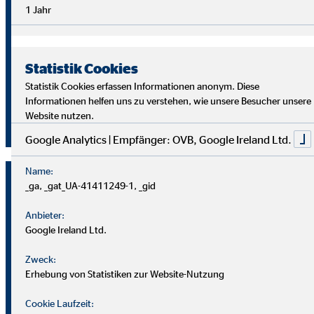
Überblick im Arbeitsalltag sowie analytische Fähigkeiten,
1 Jahr
um die Ziele deiner Kund
innen richtig zu verstehen und
passende Lösungen zu finden.
Statistik Cookies
Starte auch du als OVB Finanzberater*in durch!
Statistik Cookies erfassen Informationen anonym. Diese
Informationen helfen uns zu verstehen, wie unsere Besucher unsere
Website nutzen.
Jetzt klicken und bewerben!
Google Analytics | Empfänger: OVB, Google Ireland Ltd.
Name:
_ga, _gat_UA-41411249-1, _gid
Anbieter:
Google Ireland Ltd.
Zweck:
Erhebung von Statistiken zur Website-Nutzung
Cookie Laufzeit: