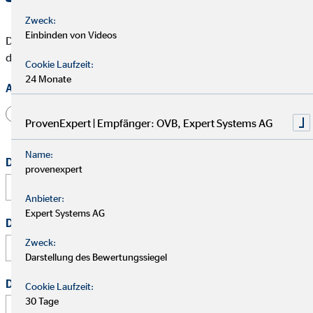
Zweck:
Einbinden von Videos
Die mit * gekennzeichneten Felder müssen ausgefüllt werden,
damit wir Deine Bewerbung bearbeiten können.
Cookie Laufzeit:
24 Monate
Anrede
Herr
Frau
Divers
ProvenExpert | Empfänger: OVB, Expert Systems AG
Name:
Dein vollständiger Name
*
provenexpert
Anbieter:
Expert Systems AG
Deine E-Mail Adresse
*
Zweck:
Darstellung des Bewertungssiegel
Deine Telefonnummer
Cookie Laufzeit:
30 Tage