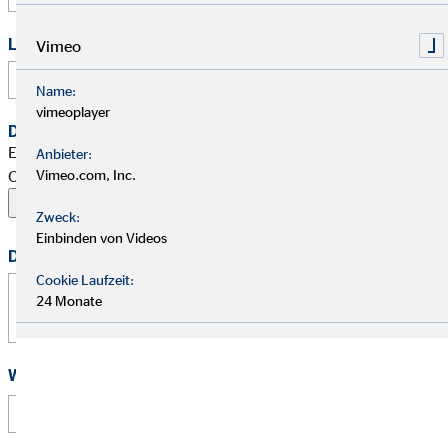
Link zu Deinem Business-Profil (Xing / LinkedIn / andere)
Vimeo
Name:
vimeoplayer
Dein Begleitschreiben
Erlaubte Formate: PDF, Word, ZIP, OpenOffice,
Anbieter:
OpenDocument, JPG, PNG, BMP | Maximal 20 MB
Vimeo.com, Inc.
Zweck:
Einbinden von Videos
Deine Nachricht
Cookie Laufzeit:
24 Monate
Wie hast Du von uns erfahren?