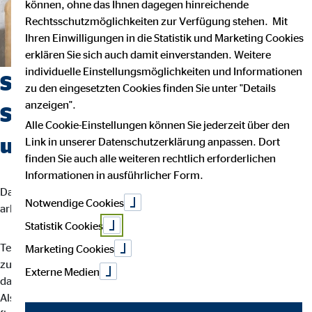
können, ohne das Ihnen dagegen hinreichende
Rechtsschutzmöglichkeiten zur Verfügung stehen. Mit
Ihren Einwilligungen in die Statistik und Marketing Cookies
erklären Sie sich auch damit einverstanden. Weitere
individuelle Einstellungsmöglichkeiten und Informationen
Suchst du einen Job, der
zu den eingesetzten Cookies finden Sie unter "Details
anzeigen".
Sicherheit, Selbstbestimmung
Alle Cookie-Einstellungen können Sie jederzeit über den
und Flexibilität vereint?
Link in unserer Datenschutzerklärung anpassen. Dort
finden Sie auch alle weiteren rechtlich erforderlichen
Informationen in ausführlicher Form.
Dann bist du bei uns richtig. Wir glauben, dass man am besten
Notwendige Cookies
arbeitet, wenn man seinem eigenen Rhythmus folgt.
Statistik Cookies
Teamarbeit und intensiver Austausch sind für uns der Schlüssel
Marketing Cookies
zu besten Ergebnissen. Dein Arbeitsalltag ist abwechslungsreich,
Externe Medien
da jede Kundin und jeder Kunde individuelle Lösungen braucht.
Als OVB-Berater*in unterstützt du deine Kund*innen bei