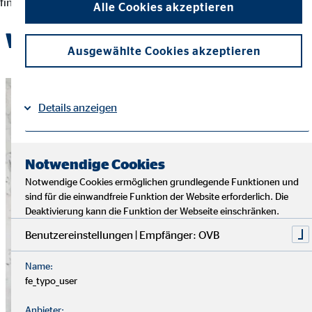
finanziellen Entscheidungen und der Erreichung ihrer Ziele.
Alle Cookies akzeptieren
Werde Teil des OVB-Teams
Ausgewählte Cookies akzeptieren
Details anzeigen
Impressum
Datenschutz
|
Notwendige Cookies
Notwendige Cookies ermöglichen grundlegende Funktionen und
sind für die einwandfreie Funktion der Website erforderlich. Die
Deaktivierung kann die Funktion der Webseite einschränken.
Benutzereinstellungen | Empfänger: OVB
Name:
fe_typo_user
Anbieter: