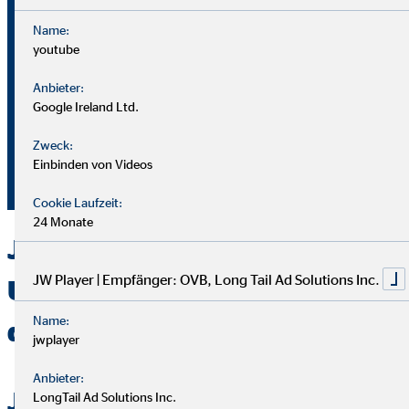
Name:
youtube
Bei OVB gibt es keine Grenzen: Unser Karriereplan bietet
gleiche Chancen für alle.
Anbieter:
Google Ireland Ltd.
Du durchläufst einen strukturierten Plan mit
Zweck:
Aufstiegsmöglichkeiten durch Ausbildung und Praxis.
Einbinden von Videos
Unterstützung bekommst du von deinem Team und deiner
Führungskraft.
Cookie Laufzeit:
24 Monate
Jetzt bei OVB in
JW Player | Empfänger: OVB, Long Tail Ad Solutions Inc.
Unterscheffach als Berater
Name:
durchstarten
jwplayer
Anbieter:
Jetzt bewerben
LongTail Ad Solutions Inc.