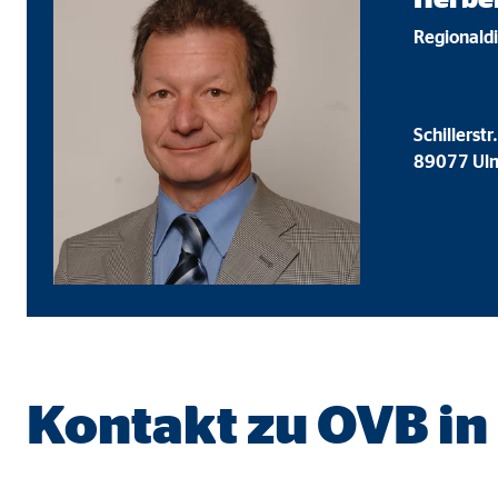
Name:
goo
Regionald
Anbieter:
Goog
Zweck:
Einb
Schillerstr
Cookie Laufzeit:
24 
89077 Ul
YouTube | Empfänger: OVB, Google Ireland L
Name:
you
Anbieter:
Goog
Zweck:
Einb
Cookie Laufzeit:
24 
Kontakt zu OVB in
JW Player | Empfänger: OVB, Long Tail Ad Sol