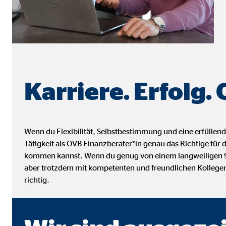
Name:
_ga,
Anbieter:
Goog
Zweck:
Erhe
Cookie Laufzeit:
bis 
Karriere. Erfolg.
Marketing Cookies
Marketing Cookies werden eingesetzt, um personalis
Besucher über die Websites hinweg verfolgen.
Wenn du Flexibilität, Selbstbestimmung und eine erfüllend
Tätigkeit als OVB Finanzberater*in genau das Richtige für
kommen kannst. Wenn du genug von einem langweiligen 9-t
Facebook Pixel | Empfänger: OVB, Facebook 
aber trotzdem mit kompetenten und freundlichen Kollegen
richtig.
Name:
_fbp
Anbieter:
Face
Zweck:
Verk