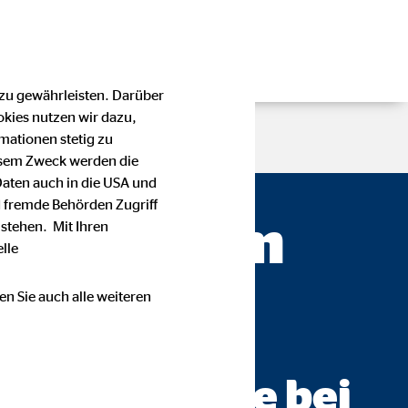
 zu gewährleisten. Darüber
okies nutzen wir dazu,
mationen stetig zu
esem Zweck werden die
Daten auch in die USA und
 fremde Behörden Zugriff
ördt — Ulm
stehen. Mit Ihren
lle
en Sie auch alle weiteren
nsberatung AG
ch werden Sie bei