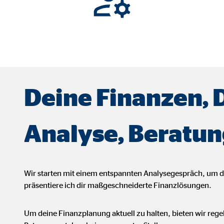
ser-Sitzung
ie_consent_v2
dshape
Deine Finanzen, 
chern Ihrer Einwilligungen
hr
Analyse, Beratun
Wir starten mit einem entspannten Analysegespräch, um 
iese Informationen helfen uns zu verstehen, wie unsere Besucher unsere W
präsentiere ich dir maßgeschneiderte Finanzlösungen.
reland Ltd.
Um deine Finanzplanung aktuell zu halten, bieten wir reg