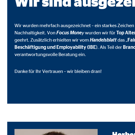
Wir sind ausgeze
Cookie Laufzeit:
3 M
Adform | Empfänger: OVB, Adform A/S
Wir wurden mehrfach ausgezeichnet – ein starkes Zeichen 
Nachhaltigkeit. Von
Focus Mone
y
wurden wir für
Top Alte
Name:
uid,
geehrt. Zusätzlich erhielten wir vom
Handelsblatt
das „
Fa
Beschäftigung und Employability (IBE
). Als Teil der
Branc
Anbieter:
Adf
verantwortungsvolle Beratung ein.
Zweck:
ad 
Cookie Laufzeit:
2 M
Danke für Ihr Vertrauen – wir bleiben dran!
Externe Medien
Inhalte von Video- und Kartenplattformen werden b
willigen Sie auch in die mögliche Übermittlung Ihre
Google Maps | Empfänger: OVB, Google Irela
Herber