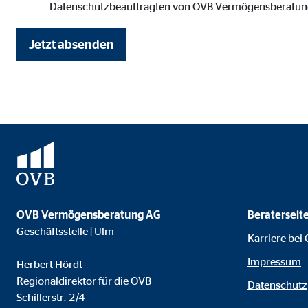
Datenschutzbeauftragten von OVB Vermögensberatung
Anbieter:
Vime
Zweck:
Einb
Jetzt absenden
Cookie Laufzeit:
24 
OVB Vermögensberatung AG
Beraterseit
Geschäftsstelle | Ulm
Karriere bei
Impressum
Herbert Hördt
Regionaldirektor für die OVB
Datenschutz
Schillerstr. 2/4