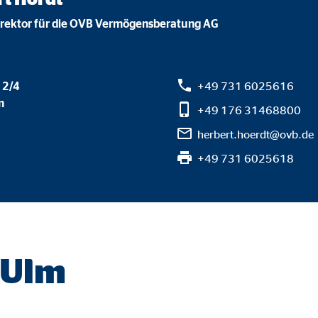
gle_maps
irektor für die OVB Vermögensberatung AG
le Ireland Ltd.
inden von interaktiven Google Karten
. 2/4
+49 731 6025616
Monate
m
+49 176 31468800
herbert.hoerdt@ovb.de
td.
+49 731 6025618
tube
le Ireland Ltd.
inden von Videos
Monate
 Ulm
utions Inc.