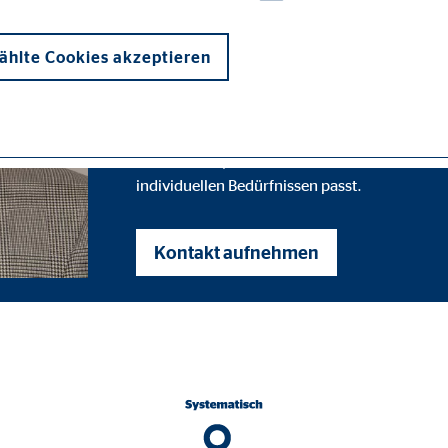
mir nicht hör
hlte Cookies akzeptieren
Das wichtigste an einer guten Finanzberatung 
bis ins Detail, warum ich eine bestimmte Fin
individuellen Bedürfnissen passt.
onen und sind für die einwandfreie Funktion der Website erforderlich. D
Kontakt aufnehmen
ypo_user
3 Association
cherung von Benutzereinstellungen