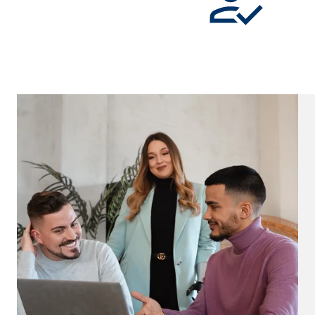
Cookie Laufzeit:
Brow
Einverständnis Cookie | Empfänger: OVB
Name:
cook
Anbieter:
min
Zweck:
Spei
Cookie Laufzeit:
1 Ja
Statistik Cookies
Statistik Cookies erfassen Informationen anonym. D
Google Analytics | Empfänger: OVB, Google I