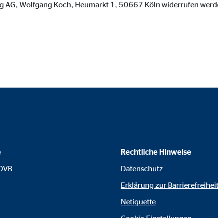
 AG, Wolfgang Koch, Heumarkt 1, 50667 Köln widerrufen werd
o.com, Inc.
inden von Videos
Monate
e
Rechtliche Hinweise
 OVB
Datenschutz
Erklärung zur Barrierefreihei
Netiquette
Cookie-Einstellungen