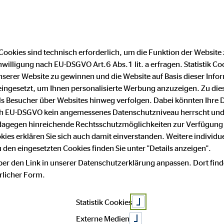
Cookies sind technisch erforderlich, um die Funktion der Website
nwilligung nach EU-DSGVO Art.6 Abs.1 lit. a erfragen. Statistik Co
Impressum
Datenschutz
serer Website zu gewinnen und die Website auf Basis dieser Infor
eingesetzt, um Ihnen personalisierte Werbung anzuzeigen. Zu di
 als Besucher über Websites hinweg verfolgen. Dabei könnten Ihre 
ach EU-DSGVO kein angemessenes Datenschutzniveau herrscht und
Herbert H
 dagegen hinreichende Rechtsschutzmöglichkeiten zur Verfügung 
okies erklären Sie sich auch damit einverstanden. Weitere individue
den eingesetzten Cookies finden Sie unter "Details anzeigen".
ber den Link in unserer Datenschutzerklärung anpassen. Dort find
hrlicher Form.
Regionaldirektor für die OVB Vermöge
Statistik Cookies
Fachchinesis
Externe Medien