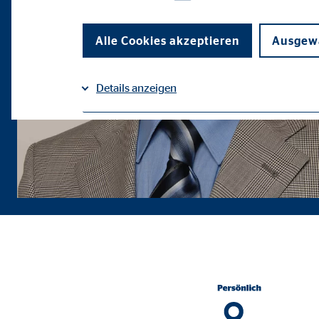
Alle Cookies akzeptieren
Ausgewä
Details anzeigen
Impressum
Datenschutz
|
Notwendige Cookies
Notwendige Cookies ermöglichen grundlegende Funkti
Funktion der Webseite einschränken.
Benutzereinstellungen | Empfänger: OVB
Name:
fe_t
Anbieter:
TYPO
Zweck:
Spei