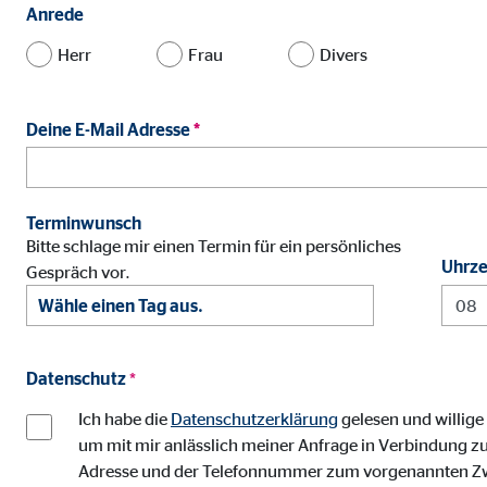
Name:
jwpl
Anrede
Anbieter:
Long
Herr
Frau
Divers
Zweck:
Einb
Cookie Laufzeit:
24 
Deine E-Mail Adresse
*
ProvenExpert | Empfänger: OVB, Expert Sys
Terminwunsch
Name:
prov
Bitte schlage mir einen Termin für ein persönliches
Uhrze
Gespräch vor.
Anbieter:
Expe
Zweck:
Dars
Cookie Laufzeit:
30 
Datenschutz
*
Ich habe die
Datenschutzerklärung
gelesen und willige
Vimeo
um mit mir anlässlich meiner Anfrage in Verbindung zu
Name:
vime
Adresse und der Telefonnummer zum vorgenannten Zweck