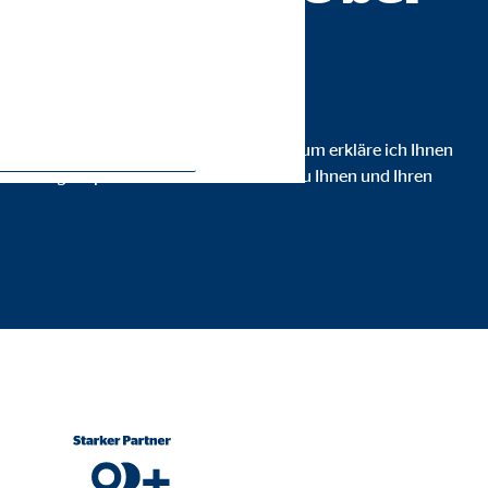
en.
ist, dass Sie jeden Schritt verstehen. Darum erkläre ich Ihnen
anzlösung empfehle und inwiefern diese zu Ihnen und Ihren
ie Deaktivierung kann die