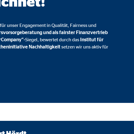
ichnet!
onate
für unser Engagement in Qualität, Fairness und
rsvorsorgeberatung und als fairster Finanzvertrieb
 C
irCompany“-
Siegel, bewertet durch das
Institut für
heninitiative Nachhaltigkeit
setzen wir uns aktiv für
orm A/S
campaign
onate
eim Besuch unserer Webseite standardmäßig blockiert. Durch das Akzepti
r Daten an Dienste in datenschutzrechtlich sogenannten Drittländern durch 
nd Ltd.
t Hördt