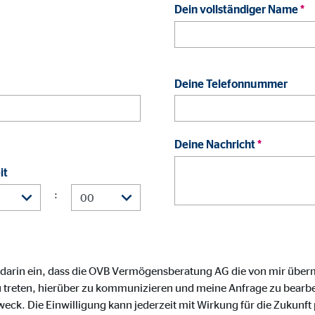
ayer
Dein vollständiger Name
*
Tail Ad Solutions Inc.
inden von Videos
Monate
Deine Telefonnummer
tems AG
Deine Nachricht
*
enexpert
it
rt Systems AG
:
tellung des Bewertungssiegel
Tage
 darin ein, dass die OVB Vermögensberatung AG die von mir über
 treten, hierüber zu kommunizieren und meine Anfrage zu bearbei
oplayer
. Die Einwilligung kann jederzeit mit Wirkung für die Zukunft 