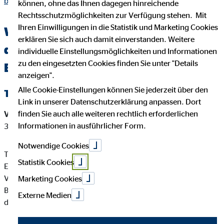
brandenburg.html
können, ohne das Ihnen dagegen hinreichende
Rechtsschutzmöglichkeiten zur Verfügung stehen. Mit
Ihren Einwilligungen in die Statistik und Marketing Cookies
Wichtige Kundeninformationen über
erklären Sie sich auch damit einverstanden. Weitere
den OVB Berater Thomas John in
individuelle Einstellungsmöglichkeiten und Informationen
zu den eingesetzten Cookies finden Sie unter "Details
Brandenburg
anzeigen".
Alle Cookie-Einstellungen können Sie jederzeit über den
Tätigkeitsart
Link in unserer Datenschutzerklärung anpassen. Dort
finden Sie auch alle weiteren rechtlich erforderlichen
Versicherungsvermittler-Registernummer:
D-CG87-FORKY-
Informationen in ausführlicher Form.
38
Notwendige Cookies
Thomas John ist ein Versicherungsvertreter mit
Statistik Cookies
Erlaubnispflicht nach § 34 d Abs. 1 GewO, eingetragen in das
Vermittlerregister gemäß § 34d Abs. 10 GewO,
Marketing Cookies
Bundesrepublik Deutschland Berufsrechtliche Regelung: § 34
Externe Medien
d GewO, §§ 59 - 68 VVG, VersVermV