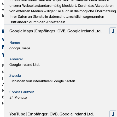
unser Unternehmen nicht zu seiner Zufriedenheit abgeholfen
unserer Webseite standardmäßig blockiert. Durch das Akzeptieren
werden konnte, oder unser Unternehmen seine Beschwerde
von externen Medien willigen Sie auch in die mögliche Übermittlung
länger als zwei Monate nicht bearbeitet hat.
Ihrer Daten an Dienste in datenschutzrechtlich sogenannten
Drittländern durch den Anbieter ein.
Erklärung über die Berücksichtigung der
Google Maps | Empfänger: OVB, Google Ireland Ltd.
wichtigsten nachteiligen Auswirkungen auf
Name:
Nachhaltigkeitsfaktoren bei der
google_maps
Versicherungs- und Finanzanlagenberatung
Anbieter:
Google Ireland Ltd.
Bei der Beratung zu Versicherungsanlageprodukten (z.B.
fondsgebundenen Lebens- und Rentenversicherungen) und
Zweck:
Finanzanlageprodukten verfolgt die OVB Vermögensberatung
Einbinden von interaktiven Google Karten
AG die folgende Strategie zur Berücksichtigung von
Nachhaltigkeitsaspekten wie Umwelt (Environment), Soziales
Cookie Laufzeit:
(Social) und verantwortungsvolle Unternehmensführung
24 Monate
(Governance):
YouTube | Empfänger: OVB, Google Ireland Ltd.