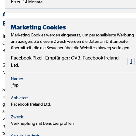
bis zu 14 Monate
Alternative Streitbeilegung —
Beschwerde-/Schlichtungsstellen
Marketing Cookies
Marketing Cookies werden eingesetzt, um personalisierte Werbung
Interne Beschwerdestelle:
anzuzeigen. Zu diesem Zweck werden die Daten an Drittanbieter
OVB Vermögensberatung AG
übermittelt, die die Besucher über die Websites hinweg verfolgen.
Bereich Außendienstbetreuung
Heumarkt 1
Facebook Pixel | Empfänger: OVB, Facebook Ireland
50667 Köln
Ltd.
Mail:
beschwerden@ovb.de
Name:
_fbp
Sofern im Falle einer Kundenbeschwerde ausnahmsweise
keine einvernehmliche Lösung mit unserem Unternehmen
Anbieter:
gefunden werden kann, ist unser Unternehmen bereit und
Facebook Ireland Ltd.
sofern die Kundenbeschwerde Versicherungsprodukte betrifft,
Zweck:
verpflichtet, an einem Streitbeilegungsverfahren vor der
Verknüpfung mit Benutzerprofilen
nachstehenden anerkannten Verbraucherschlichtungsstelle
teilzunehmen:
Cookie Laufzeit: