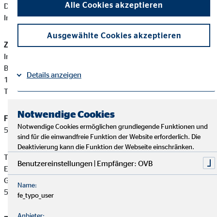
Alle Cookies akzeptieren
Diese berufsrechtlichen Regelungen können Sie auf folgender
Internetseite einsehen:
www.gesetze-im-internet.de
Ausgewählte Cookies akzeptieren
Zuständige Erlaubnisbehörde:
Industrie- und Handelskammer Potsdam
Breite Straße 2 a-c
Details anzeigen
14467 Potsdam
Tel: +49 331 2786-0
Impressum
Datenschutz
|
Notwendige Cookies
Finanzanlagenvermittler-Registernummer:
D-F-183-TEW9-
Notwendige Cookies ermöglichen grundlegende Funktionen und
55
sind für die einwandfreie Funktion der Website erforderlich. Die
Deaktivierung kann die Funktion der Webseite einschränken.
Thomas John ist ein Finanzanlagenvermittler mit
Benutzereinstellungen | Empfänger: OVB
Erlaubnispflicht nach § 34 f Abs. 1 Satz 1 Nummer 1 und 2
GewO, eingetragen in das Vermittlerregister gemäß § 34 f Abs.
Name:
5 GewO.
fe_typo_user
Anbieter: