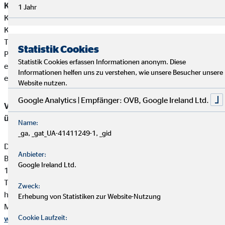
Kundengelder / Zuwendungen
Thomas John nimmt keine
1 Jahr
Kundengelder entgegen.Zahlungen erfolgen direkt von den
Kunden an die jeweiligen Produktgeber.
Thomas John erhält von den Partnergesellschaften für die
Statistik Cookies
Produktvermittlung eine Vergütung (Provisionszahlung), die
Statistik Cookies erfassen Informationen anonym. Diese
einbehalten werden darf. Diese ist in der Versicherungsprämie
Informationen helfen uns zu verstehen, wie unsere Besucher unsere
einkalkuliert.
Website nutzen.
Google Analytics | Empfänger: OVB, Google Ireland Ltd.
Vermittler-Registerstelle, bei der sich die Eintragungen
überprüfen lassen:
Name:
_ga, _gat_UA-41411249-1, _gid
Deutsche Industrie- und Handelskammer (DIHK)
Anbieter:
Breite Straße 29
Google Ireland Ltd.
10178 Berlin
Tel. 0180 / 6005850 (20 Cent/Anruf aus dem dt. Festnetz,
Zweck:
höchstens 60 Cent/Anruf aus Mobilfunknetzen)
Erhebung von Statistiken zur Website-Nutzung
Mail
info@dihk.de
Cookie Laufzeit:
www.dihk.de
,
www.vermittlerregister.info