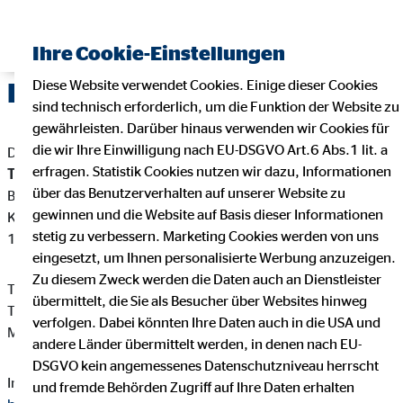
Ihre Cookie-Einstellungen
Diese Website verwendet Cookies. Einige dieser Cookies
Impressum
sind technisch erforderlich, um die Funktion der Website zu
gewährleisten. Darüber hinaus verwenden wir Cookies für
die wir Ihre Einwilligung nach EU-DSGVO Art.6 Abs.1 lit. a
Dieser Internetauftritt ist ein Angebot von:
erfragen. Statistik Cookies nutzen wir dazu, Informationen
Thomas John
über das Benutzerverhalten auf unserer Website zu
Bezirksleiter für die OVB Vermögensberatung AG
gewinnen und die Website auf Basis dieser Informationen
Karl-Liebknecht-Str. 16
stetig zu verbessern. Marketing Cookies werden von uns
14770 Brandenburg
eingesetzt, um Ihnen personalisierte Werbung anzuzeigen.
Zu diesem Zweck werden die Daten auch an Dienstleister
Telefon: +49 3381 702416
übermittelt, die Sie als Besucher über Websites hinweg
Telefax: +49 3381 702418
verfolgen. Dabei könnten Ihre Daten auch in die USA und
Mail:
thomas.john@ovb.de
andere Länder übermittelt werden, in denen nach EU-
DSGVO kein angemessenes Datenschutzniveau herrscht
Internet:
https://www.ovb.de/finanzberater/thomas-john-
und fremde Behörden Zugriff auf Ihre Daten erhalten