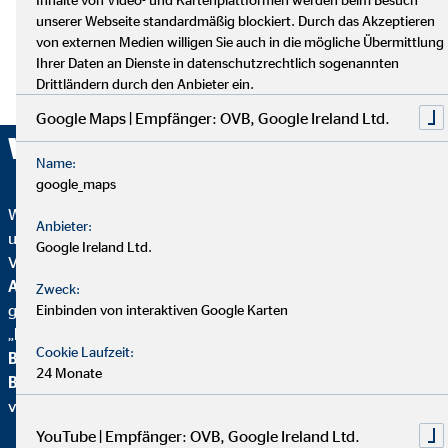
unserer Webseite standardmäßig blockiert. Durch das Akzeptieren
von externen Medien willigen Sie auch in die mögliche Übermittlung
Ihrer Daten an Dienste in datenschutzrechtlich sogenannten
Drittländern durch den Anbieter ein.
Google Maps | Empfänger: OVB, Google Ireland Ltd.
Wir sind ausgezeichnet!
Name:
google_maps
Wir wurden mehrfach ausgezeichnet – ein starkes Zeichen für
Anbieter:
unser Engagement in Qualität, Fairness und Nachhaltigkeit.
Google Ireland Ltd.
Von
Focus Mone
y
wurden wir für
Top
Altersvorsorgeberatung und als fairster Finanzvertrieb
Zweck:
geehrt. Zusätzlich erhielten wir vom
Handelsblatt
das
Einbinden von interaktiven Google Karten
„
FairCompany“-
Siegel, bewertet durch das
Institut für
Cookie Laufzeit:
Beschäftigung und Employability (IBE
). Als Teil der
24 Monate
Brancheninitiative Nachhaltigkeit
setzen wir uns aktiv für
verantwortungsvolle Beratung ein.
YouTube | Empfänger: OVB, Google Ireland Ltd.