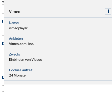
vor.
Vimeo
Uhrzeit
Name:
vimeoplayer
:
Anbieter:
Deine Nachricht
*
Vimeo.com, Inc.
Zweck:
Einbinden von Videos
Cookie Laufzeit:
24 Monate
Datenschutz
*
Ich habe die
Datenschutzerklärung
gelesen und willige
darin ein, dass die OVB Vermögensberatung AG die von
mir übermittelten Informationen und Kontaktdaten
dazu verwendet, um mit mir anlässlich meiner Anfrage
in Verbindung zu treten, hierüber zu kommunizieren