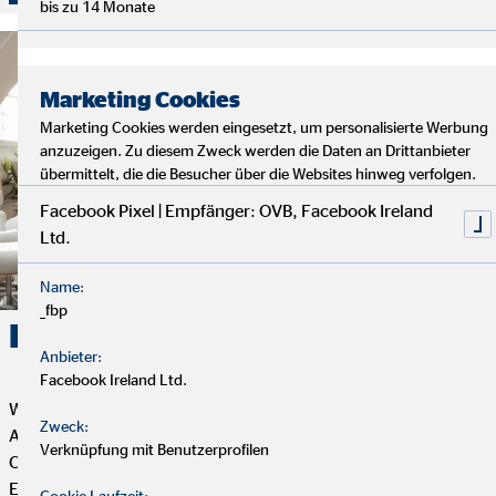
bis zu 14 Monate
Marketing Cookies
Marketing Cookies werden eingesetzt, um personalisierte Werbung
anzuzeigen. Zu diesem Zweck werden die Daten an Drittanbieter
übermittelt, die die Besucher über die Websites hinweg verfolgen.
Facebook Pixel | Empfänger: OVB, Facebook Ireland
Ltd.
Name:
_fbp
Karriere. Erfolg. OVB.
Anbieter:
Facebook Ireland Ltd.
Wenn du Flexibilität, Selbstbestimmung und eine erfüllende
Zweck:
Aufgabe mit Sinn und Zweck suchst, dann ist die Tätigkeit als
Verknüpfung mit Benutzerprofilen
OVB Finanzberater*in genau das Richtige für dich. Dein
Engagement bestimmt, wie weit du bei uns kommen kannst.
Cookie Laufzeit: