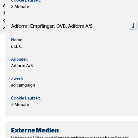
Wenn du genug von einem langweiligen 9-to-5 Job hast und
3 Monate
lieber selbstständig arbeiten möchtest, aber trotzdem mit
kompetenten und freundlichen Kollegen zusammenarbeiten
Adform | Empfänger: OVB, Adform A/S
willst, dann bist du hier genau richtig.
Name:
uid, C
Anbieter:
Adform A/S
Zweck:
ad campaign
Cookie Laufzeit:
2 Monate
Externe Medien
Inhalte von Video- und Kartenplattformen werden beim Besuch