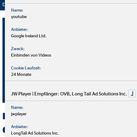
Danke für Ihr Vertrauen – wir bleiben dran!
Name:
youtube
Michael-Alexander Stoll
Anbieter:
Bezirksdirektor für die OVB
Google Ireland Ltd.
Vermögensberatung AG
Zweck:
Einbinden von Videos
Wannenweg 14/1
75050 Gemmingen
Cookie Laufzeit:
24 Monate
+49 170 9275124
stoll@ovb.de
JW Player | Empfänger: OVB, Long Tail Ad Solutions Inc.
Name:
Kontakt zu OVB in
jwplayer
Anbieter:
Gemmingen
LongTail Ad Solutions Inc.