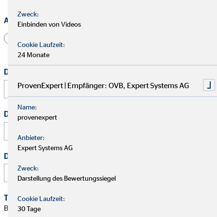
Zweck:
Anrede
Einbinden von Videos
Herr
Frau
Divers
Cookie Laufzeit:
24 Monate
Dein vollständiger Name
*
ProvenExpert | Empfänger: OVB, Expert Systems AG
Name:
Deine E-Mail Adresse
*
provenexpert
Anbieter:
Expert Systems AG
Deine Telefonnummer
Zweck:
Darstellung des Bewertungssiegel
Terminwunsch
Cookie Laufzeit:
Bitte schlage mir einen Termin für ein persönliches Gespräch
30 Tage