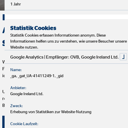
1 Jahr
Deine Finanzen, Dein Weg:
Statistik Cookies
Analyse, Beratung und
Statistik Cookies erfassen Informationen anonym. Diese
Service
Informationen helfen uns zu verstehen, wie unsere Besucher unsere
Website nutzen.
Google Analytics | Empfänger: OVB, Google Ireland Ltd.
Wir starten mit einem entspannten Analysegespräch, um deine
Finanzen und Ziele kennenzulernen. Anschließend präsentiere
Name:
ich dir maßgeschneiderte Finanzlösungen.
_ga, _gat_UA-41411249-1, _gid
Anbieter:
Um deine Finanzplanung aktuell zu halten, bieten wir
Google Ireland Ltd.
regelmäßige Servicegespräche an. Vertrauen und persönliche
Betreuung stehen bei uns an erster Stelle.
Zweck:
Erhebung von Statistiken zur Website-Nutzung
Überzeuge dich selbst von unserer Beratung!
Cookie Laufzeit: