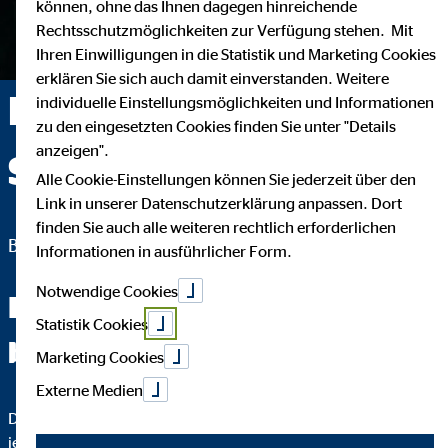
können, ohne das Ihnen dagegen hinreichende
Rechtsschutzmöglichkeiten zur Verfügung stehen. Mit
Ihren Einwilligungen in die Statistik und Marketing Cookies
erklären Sie sich auch damit einverstanden. Weitere
Michael-Alexander
individuelle Einstellungsmöglichkeiten und Informationen
zu den eingesetzten Cookies finden Sie unter "Details
anzeigen".
Stoll — Gemmingen
Alle Cookie-Einstellungen können Sie jederzeit über den
Link in unserer Datenschutzerklärung anpassen. Dort
finden Sie auch alle weiteren rechtlich erforderlichen
Bezirksdirektor für die OVB Vermögensberatung AG
Informationen in ausführlicher Form.
Notwendige Cookies
Fachchinesisch werden Sie
Statistik Cookies
bei mir nicht hören.
Marketing Cookies
Externe Medien
Das wichtigste an einer guten Finanzberatung ist, dass Sie
jeden Schritt verstehen. Darum erkläre ich Ihnen bis ins Detail,