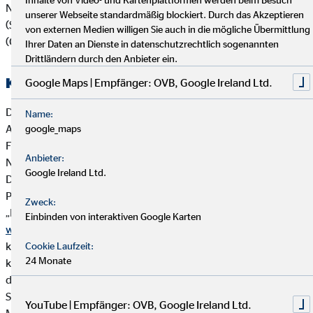
Nachhaltigkeitsaspekten wie Umwelt (Environment), Soziales
unserer Webseite standardmäßig blockiert. Durch das Akzeptieren
(Social) und verantwortungsvolle Unternehmensführung
von externen Medien willigen Sie auch in die mögliche Übermittlung
(Governance):
Ihrer Daten an Dienste in datenschutzrechtlich sogenannten
Drittländern durch den Anbieter ein.
Kooperierende Produktgesellschaften
Google Maps | Empfänger: OVB, Google Ireland Ltd.
Die OVB Vermögensberatung AG arbeitet vorrangig mit
Name:
Anbietern von Versicherungsanlageprodukten und
google_maps
Finanzanlageprodukten zusammen, die ihrerseits
Anbieter:
Nachhaltigkeitsaspekte in die Produktkonzeption einbeziehen.
Google Ireland Ltd.
Die OVB Vermögensberatung AG und wesentliche
Produktpartner der OVB haben sich der Brancheninitiative
Zweck:
„Nachhaltigkeit in der Lebensversicherung“ angeschlossen:
Einbinden von interaktiven Google Karten
www.branchen-initiative.de
. Ziel der Initiative ist es, ESG-
konforme Kapitalanlagen in der Lebensversicherung zu
Cookie Laufzeit:
24 Monate
konzipieren (ESG = environmental, social and governance),
d.h. Versicherungsanlageprodukte, die speziell Umwelt-,
Sozial- und Arbeitnehmerbelange berücksichtigen,
YouTube | Empfänger: OVB, Google Ireland Ltd.