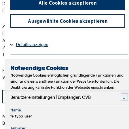
Alle Cookies akzeptieren
Diese berufsrechtlichen Regelungen können Sie auf folgender
Internetseite einsehen:
www.gesetze-im-internet.de
Ausgewählte Cookies akzeptieren
Zuständige Erlaubnisbehörde:
Industrie- und Handelskammer Stade für den Elbe-Weser-Raum
Am Schäferstieg 2
Details anzeigen
21680 Stade
Tel: +49 4141 524 0
Impressum
Datenschutz
|
Notwendige Cookies
Eine aktuelle Auflistung der Produktpartner der OVB
Notwendige Cookies ermöglichen grundlegende Funktionen und
Vermögensberatung AG finden Sie hier:
sind für die einwandfreie Funktion der Website erforderlich. Die
Deaktivierung kann die Funktion der Webseite einschränken.
Liste OVB Produktpartner als PDF
Benutzereinstellungen | Empfänger: OVB
Name:
Marcus Meyer besitzt weder direkte noch indirekte
fe_typo_user
Beteiligungen von über zehn Prozent an den Stimmrechten
Anbieter: