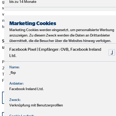
gefunden werden kann, ist unser Unternehmen bereit und
bis zu 14 Monate
sofern die Kundenbeschwerde Versicherungsprodukte betrifft,
verpflichtet, an einem Streitbeilegungsverfahren vor der
nachstehenden anerkannten Verbraucherschlichtungsstelle
Marketing Cookies
teilzunehmen:
Marketing Cookies werden eingesetzt, um personalisierte Werbung
anzuzeigen. Zu diesem Zweck werden die Daten an Drittanbieter
Schlichtungsstelle für gewerbliche Versicherungs-, Anlage-
übermittelt, die die Besucher über die Websites hinweg verfolgen.
und Kreditvermittlung
Facebook Pixel | Empfänger: OVB, Facebook Ireland
Ltd.
Postfach 101424
Name:
20009 Hamburg
_fbp
Tel: +49 (0) 40 -696 508 - 90
Fax: +49 (0) 40 - 696 508 -91
Anbieter:
Facebook Ireland Ltd.
kontakt@schlichtung-finanzberatung.de
Zweck:
Verknüpfung mit Benutzerprofilen
Cookie Laufzeit: