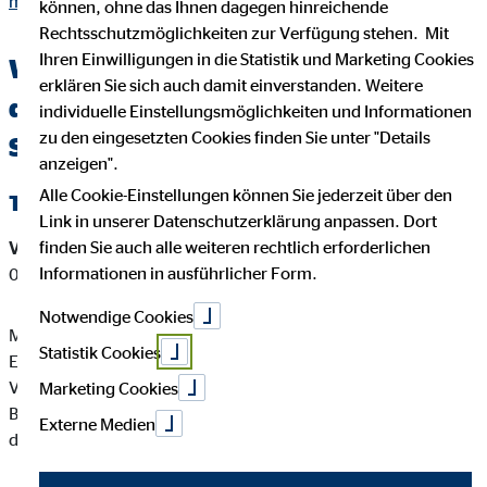
meyer.html
können, ohne das Ihnen dagegen hinreichende
Rechtsschutzmöglichkeiten zur Verfügung stehen. Mit
Ihren Einwilligungen in die Statistik und Marketing Cookies
Wichtige Kundeninformationen über
erklären Sie sich auch damit einverstanden. Weitere
den OVB Berater Marcus Meyer in
individuelle Einstellungsmöglichkeiten und Informationen
zu den eingesetzten Cookies finden Sie unter "Details
Stade
anzeigen".
Alle Cookie-Einstellungen können Sie jederzeit über den
Tätigkeitsart
Link in unserer Datenschutzerklärung anpassen. Dort
finden Sie auch alle weiteren rechtlich erforderlichen
Versicherungsvermittler-Registernummer:
D-YMFS-QU0G8-
Informationen in ausführlicher Form.
00
Notwendige Cookies
Marcus Meyer ist ein Versicherungsvertreter mit
Statistik Cookies
Erlaubnispflicht nach § 34 d Abs. 1 GewO, eingetragen in das
Vermittlerregister gemäß § 34d Abs. 10 GewO,
Marketing Cookies
Bundesrepublik Deutschland Berufsrechtliche Regelung: § 34
Externe Medien
d GewO, §§ 59 - 68 VVG, VersVermV