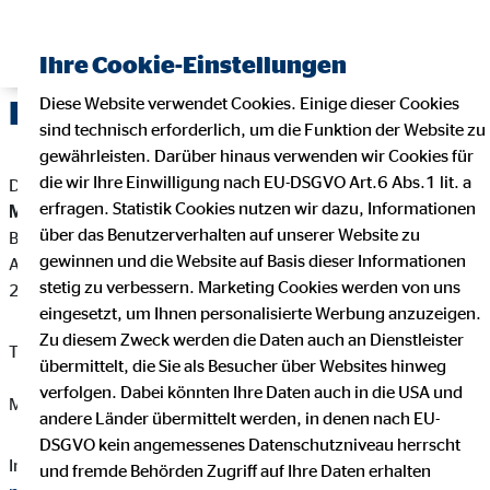
Ihre Cookie-Einstellungen
Diese Website verwendet Cookies. Einige dieser Cookies
Impressum
sind technisch erforderlich, um die Funktion der Website zu
gewährleisten. Darüber hinaus verwenden wir Cookies für
die wir Ihre Einwilligung nach EU-DSGVO Art.6 Abs.1 lit. a
Dieser Internetauftritt ist ein Angebot von:
erfragen. Statistik Cookies nutzen wir dazu, Informationen
Marcus Meyer
über das Benutzerverhalten auf unserer Website zu
Bezirksdirektor für die OVB Vermögensberatung AG
gewinnen und die Website auf Basis dieser Informationen
An der Werft 4
stetig zu verbessern. Marketing Cookies werden von uns
21680 Stade
eingesetzt, um Ihnen personalisierte Werbung anzuzeigen.
Zu diesem Zweck werden die Daten auch an Dienstleister
Telefon: +49 4141 5407114
übermittelt, die Sie als Besucher über Websites hinweg
verfolgen. Dabei könnten Ihre Daten auch in die USA und
Mail:
marcus.meyer@ovb.de
andere Länder übermittelt werden, in denen nach EU-
DSGVO kein angemessenes Datenschutzniveau herrscht
Internet:
https://www.ovb.de/finanzberater/stade-marcus-
und fremde Behörden Zugriff auf Ihre Daten erhalten