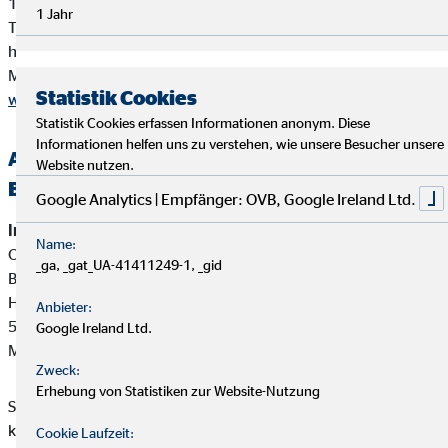
10178 Berlin
1 Jahr
Tel. 0180 / 6005850 (20 Cent/Anruf aus dem dt. Festnetz,
höchstens 60 Cent/Anruf aus Mobilfunknetzen)
Mail
info@dihk.de
Statistik Cookies
www.dihk.de
,
www.vermittlerregister.info
Statistik Cookies erfassen Informationen anonym. Diese
Informationen helfen uns zu verstehen, wie unsere Besucher unsere
Alternative Streitbeilegung —
Website nutzen.
Beschwerde-/Schlichtungsstellen
Google Analytics | Empfänger: OVB, Google Ireland Ltd.
Interne Beschwerdestelle:
Name:
OVB Vermögensberatung AG
_ga, _gat_UA-41411249-1, _gid
Bereich Außendienstbetreuung
Heumarkt 1
Anbieter:
50667 Köln
Google Ireland Ltd.
Mail:
beschwerden@ovb.de
Zweck:
Erhebung von Statistiken zur Website-Nutzung
Sofern im Falle einer Kundenbeschwerde ausnahmsweise
keine einvernehmliche Lösung mit unserem Unternehmen
Cookie Laufzeit: