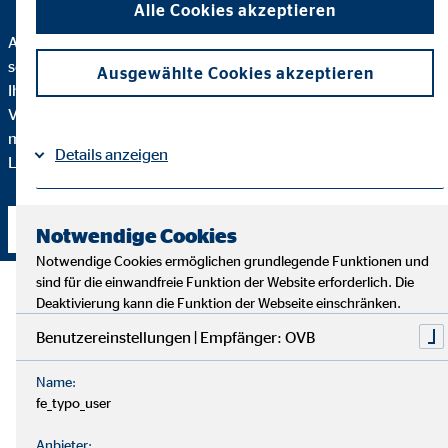
Alle Cookies akzeptieren
Auf dem Finanzmarkt gibt es so viele Produkte, dass man
schnell den Überblick verliert. Ich helfe Ihnen dabei, die zu
Ausgewählte Cookies akzeptieren
Ihnen passende Lösung zu finden. Produktvergleiche und
Vertragsabwicklungen können Sie mit gutem Gewissen in
meine Hände legen – und haben so mehr Zeit für die Dinge im
Details anzeigen
Leben, die Ihnen wichtig sind.
Impressum
Datenschutz
|
Kontakt aufnehmen
Notwendige Cookies
Notwendige Cookies ermöglichen grundlegende Funktionen und
sind für die einwandfreie Funktion der Website erforderlich. Die
Deaktivierung kann die Funktion der Webseite einschränken.
Benutzereinstellungen | Empfänger: OVB
Name:
fe_typo_user
Anbieter: