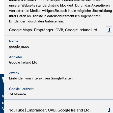
unserer Webseite standardmäßig blockiert. Durch das Akzeptieren
von externen Medien willigen Sie auch in die mögliche Übermittlung
Ihrer Daten an Dienste in datenschutzrechtlich sogenannten
Drittländern durch den Anbieter ein.
Google Maps | Empfänger: OVB, Google Ireland Ltd.
Name:
google_maps
Anbieter:
Google Ireland Ltd.
Zweck:
Wir sind ausgezeichnet!
Einbinden von interaktiven Google Karten
Cookie Laufzeit:
24 Monate
Wir wurden mehrfach ausgezeichnet – ein starkes Zeichen für
unser Engagement in Qualität, Fairness und Nachhaltigkeit.
Von
Focus Mone
y
wurden wir für
Top
YouTube | Empfänger: OVB, Google Ireland Ltd.