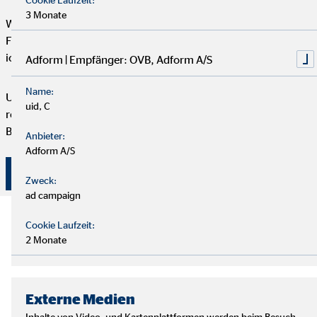
3 Monate
Wir starten mit einem entspannten Analysegespräch, um deine
Finanzen und Ziele kennenzulernen. Anschließend präsentiere
ich dir maßgeschneiderte Finanzlösungen.
Adform | Empfänger: OVB, Adform A/S
Name:
Um deine Finanzplanung aktuell zu halten, bieten wir
uid, C
regelmäßige Servicegespräche an. Vertrauen und persönliche
Betreuung stehen bei uns an erster Stelle.
Anbieter:
Adform A/S
Überzeuge dich selbst von unserer Beratung!
Zweck:
ad campaign
Cookie Laufzeit:
2 Monate
Externe Medien
Inhalte von Video- und Kartenplattformen werden beim Besuch