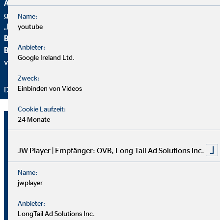
Altersvorsorgeberatung und als fairster Finanzvertrieb
geehrt. Zusätzlich erhielten wir vom
Handelsblatt
das
Name:
„
FairCompany“-
Siegel, bewertet durch das
Institut für
youtube
Beschäftigung und Employability (IBE
). Als Teil der
Anbieter:
Brancheninitiative Nachhaltigkeit
setzen wir uns aktiv für
Google Ireland Ltd.
verantwortungsvolle Beratung ein.
Zweck:
Einbinden von Videos
Danke für Ihr Vertrauen – wir bleiben dran!
Cookie Laufzeit:
24 Monate
Sophia Adelheid
Schweiberer
JW Player | Empfänger: OVB, Long Tail Ad Solutions Inc.
Geschäftsstellenleiterin für die OVB
Vermögensberatung AG
Name:
jwplayer
Achenbacher Straße 16
57072 Siegen
Anbieter:
LongTail Ad Solutions Inc.