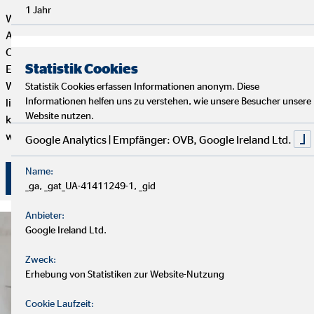
1 Jahr
Wenn du Flexibilität, Selbstbestimmung und eine erfüllende
Aufgabe mit Sinn und Zweck suchst, dann ist die Tätigkeit als
OVB Finanzberater*in genau das Richtige für dich. Dein
Statistik Cookies
Engagement bestimmt, wie weit du bei uns kommen kannst.
Wenn du genug von einem langweiligen 9-to-5 Job hast und
Statistik Cookies erfassen Informationen anonym. Diese
Informationen helfen uns zu verstehen, wie unsere Besucher unsere
lieber selbstständig arbeiten möchtest, aber trotzdem mit
Website nutzen.
kompetenten und freundlichen Kollegen zusammenarbeiten
willst, dann bist du hier genau richtig.
Google Analytics | Empfänger: OVB, Google Ireland Ltd.
Name:
Hier klicken und bewerben!
_ga, _gat_UA-41411249-1, _gid
Anbieter:
Google Ireland Ltd.
Zweck:
Erhebung von Statistiken zur Website-Nutzung
Cookie Laufzeit: