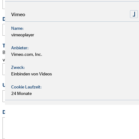
Vimeo
Deine Telefonnummer
Name:
vimeoplayer
Terminwunsch
Anbieter:
Bitte schlage mir einen Termin für ein persönliches Gespräch
Vimeo.com, Inc.
vor.
Zweck:
Einbinden von Videos
Uhrzeit
Cookie Laufzeit:
24 Monate
:
Deine Nachricht
*