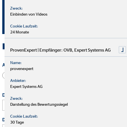
+49271315063
Zweck:
Einbinden von Videos
+4917657820412
sophia.schweiberer@ovb.de
Cookie Laufzeit:
24 Monate
Kontakt zu OVB in Siegen
ProvenExpert | Empfänger: OVB, Expert Systems AG
Name:
Anrede
provenexpert
Herr
Frau
Divers
Anbieter:
Expert Systems AG
Dein vollständiger Name
*
Zweck:
Darstellung des Bewertungssiegel
Cookie Laufzeit:
Deine E-Mail Adresse
*
30 Tage