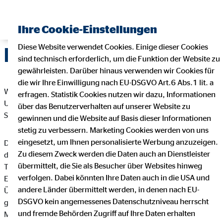
Ihre Cookie-Einstellungen
Diese Website verwendet Cookies. Einige dieser Cookies
Datenschutz
sind technisch erforderlich, um die Funktion der Website zu
gewährleisten. Darüber hinaus verwenden wir Cookies für
die wir Ihre Einwilligung nach EU-DSGVO Art.6 Abs.1 lit. a
Wir freuen uns sehr über Ihr Interesse an unserem
erfragen. Statistik Cookies nutzen wir dazu, Informationen
Unternehmen. Datenschutz hat einen besonders hohen
über das Benutzerverhalten auf unserer Website zu
Stellenwert bei der OVB Vermögensberatung AG.
gewinnen und die Website auf Basis dieser Informationen
stetig zu verbessern. Marketing Cookies werden von uns
eingesetzt, um Ihnen personalisierte Werbung anzuzeigen.
Die Verarbeitung personenbezogener Daten, beispielsweise
Zu diesem Zweck werden die Daten auch an Dienstleister
des Namens, der Anschrift, E-Mail-Adresse oder
übermittelt, die Sie als Besucher über Websites hinweg
Telefonnummer einer betroffenen Person, erfolgt stets im
verfolgen. Dabei könnten Ihre Daten auch in die USA und
Einklang mit der Datenschutz-Grundverordnung und in
andere Länder übermittelt werden, in denen nach EU-
Übereinstimmung mit den für die OVB Vermögensberatung AG
DSGVO kein angemessenes Datenschutzniveau herrscht
geltenden landesspezifischen Datenschutzbestimmungen.
und fremde Behörden Zugriff auf Ihre Daten erhalten
Mittels dieser Datenschutzerklärung möchte unser