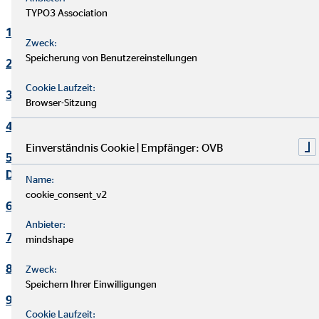
TYPO3 Association
1. Verantwortlicher
Zweck:
Speicherung von Benutzereinstellungen
2. Kontakt Datenschutzbeauftragter
Cookie Laufzeit:
3. Maßgebliche Rechtsgrundlagen
Browser-Sitzung
4. Sicherheitsmaßnahmen
Einverständnis Cookie | Empfänger: OVB
5. Übermittlung und Offenbarung von personenbezogenen
Daten
Name:
cookie_consent_v2
6. Datenverarbeitung in Drittländern
Anbieter:
7. Einsatz von Cookies
mindshape
8. Kontaktaufnahme
Zweck:
Speichern Ihrer Einwilligungen
9. Bereitstellung des Onlineangebotes und Webhosting
Cookie Laufzeit: