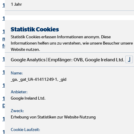
1 Jahr
10. Bewerbungsverfahren
11. Online-Marketing
Statistik Cookies
12. Informationen zum Datenschutz und rechtlich
Statistik Cookies erfassen Informationen anonym. Diese
notwendige Informationen beim Einsatz des Service "Zoom"
Informationen helfen uns zu verstehen, wie unsere Besucher unsere
für Videokonferenzen
Website nutzen.
13. Löschung von Daten
Google Analytics | Empfänger: OVB, Google Ireland Ltd.
14. Präsenzen in sozialen Netzwerken
Name:
_ga, _gat_UA-41411249-1, _gid
15. Plugins und eingebettete Funktionen sowie Inhalte
Anbieter:
16. Änderung und Aktualisierung der
Google Ireland Ltd.
Datenschutzerklärung
Zweck:
Erhebung von Statistiken zur Website-Nutzung
17. Rechte der betroffenen Personen
Cookie Laufzeit:
18. Begriffsdefinitionen