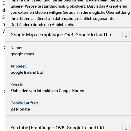
Datenschutzgrundverordnung (DSGVO), auf deren Basis wir
unserer Webseite standardmäßig blockiert. Durch das Akzeptieren
die personenbezogenen Daten verarbeiten, mit. Bitte beachten
von externen Medien willigen Sie auch in die mögliche Übermittlung
Sie, dass zusätzlich zu den Regelungen der DSGVO die
Ihrer Daten an Dienste in datenschutzrechtlich sogenannten
nationalen Datenschutzvorgaben in Ihrem bzw. unserem
Drittländern durch den Anbieter ein.
Wohn- und Sitzland gelten können.
Google Maps | Empfänger: OVB, Google Ireland Ltd.
Einwilligung (Art. 6 Abs. 1 S. 1 lit. a DSGVO)
- Die
Name:
google_maps
betroffene Person hat ihre Einwilligung in die Verarbeitung
der sie betreffenden personenbezogenen Daten für einen
Anbieter:
spezifischen Zweck oder mehrere bestimmte Zwecke
Google Ireland Ltd.
gegeben.
Zweck:
Einbinden von interaktiven Google Karten
Vertragserfüllung und vorvertragliche Anfragen (Art. 6
Abs. 1 S. 1 lit. b. DSGVO)
- Die Verarbeitung ist für die
Cookie Laufzeit:
Erfüllung eines Vertrags, dessen Vertragspartei die
24 Monate
betroffene Person ist, oder zur Durchführung
vorvertraglicher Maßnahmen erforderlich, die auf Anfrage
der betroffenen Person erfolgen.
YouTube | Empfänger: OVB, Google Ireland Ltd.