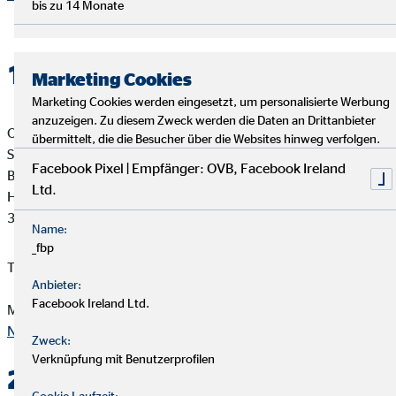
bis zu 14 Monate
1. Verantwortlicher
Marketing Cookies
Marketing Cookies werden eingesetzt, um personalisierte Werbung
anzuzeigen. Zu diesem Zweck werden die Daten an Drittanbieter
OVB Vermögensberatung AG
übermittelt, die die Besucher über die Websites hinweg verfolgen.
Sergij Titarcuk
Facebook Pixel | Empfänger: OVB, Facebook Ireland
Bezirksdirektor für die OVB
Ltd.
Hildesheimer Straße 140
30173 Hannover
Name:
_fbp
Telefon: ‭+49 2203 9897021‬
Anbieter:
Facebook Ireland Ltd.
Mail:
sergij.titarcuk@ovb.de
Nach oben
Zweck:
Verknüpfung mit Benutzerprofilen
2. Kontakt
Cookie Laufzeit: