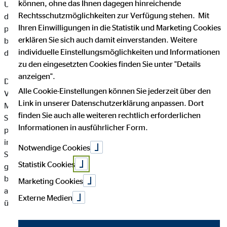
können, ohne das Ihnen dagegen hinreichende
Unternehmen die Öffentlichkeit über Art, Umfang und Zweck
Rechtsschutzmöglichkeiten zur Verfügung stehen. Mit
der von uns erhobenen, genutzten und verarbeiteten
Ihren Einwilligungen in die Statistik und Marketing Cookies
personenbezogenen Daten informieren. Ferner werden
erklären Sie sich auch damit einverstanden. Weitere
betroffene Personen mittels dieser Datenschutzerklärung über
individuelle Einstellungsmöglichkeiten und Informationen
die ihnen zustehenden Rechte aufgeklärt.
zu den eingesetzten Cookies finden Sie unter "Details
anzeigen".
Die OVB Vermögensberatung AG hat als für die Verarbeitung
Alle Cookie-Einstellungen können Sie jederzeit über den
Verantwortlicher zahlreiche technische und organisatorische
Link in unserer Datenschutzerklärung anpassen. Dort
Maßnahmen umgesetzt, um einen möglichst lückenlosen
finden Sie auch alle weiteren rechtlich erforderlichen
Schutz der über diese Internetseite verarbeiteten
Informationen in ausführlicher Form.
personenbezogenen Daten sicherzustellen. Dennoch können
internetbasierte Datenübertragungen grundsätzlich
Notwendige Cookies
Sicherheitslücken aufweisen, sodass ein absoluter Schutz nicht
Statistik Cookies
gewährleistet werden kann. Aus diesem Grund steht es jeder
betroffenen Person frei, personenbezogene Daten auch auf
Marketing Cookies
alternativen Wegen, beispielsweise telefonisch, an uns zu
Externe Medien
übermitteln.